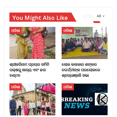
You Might Also Like
All
ଓଡିଶା
ଓଡିଶା
ଶ୍ରୀହରିନାମ ପ୍ରଚାର ସମିତି
ଲୋକ କଳାକାର ଶଙ୍କର
ପକ୍ଷରୁ ଖାଦ୍ୟ ଏବଂ ଛତା
ବଗର୍ତ୍ତୀଙ୍କ ପରଲୋକରେ
ବଣ୍ଟନ
ଶ୍ରଦ୍ଧାଞ୍ଜଳି ସଭା
ଓଡିଶା
ଓଡିଶା