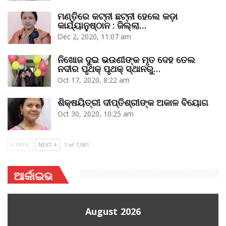
ମଣ୍ତିରେ କଟ୍‌ନୀ ଛଟ୍‌ନୀ ହେଲେ କଡ଼ା
କାର୍ଯ୍ୟାନୁଷ୍ଠାନ : ଜିଲ୍ଲା…
Dec 2, 2020, 11:07 am
ନିଖୋଜ ଦୁଇ ଭଉଣୀଙ୍କ ମୃତ ଦେହ ତେଲ
ନଦୀର ପୃଥକ୍‌ ପୃଥକ୍‌ ସ୍ଥାନରୁ…
Oct 17, 2020, 8:22 am
ଶିକ୍ଷୟିତ୍ରୀ ଦୀପ୍ତିଶ୍ରୀଙ୍କ ଅକାଳ ବିୟୋଗ
Oct 30, 2020, 10:25 am
PREV
NEXT
1 of 7,981
ଆର୍କାଇଭ
August 2026