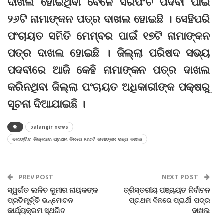
ଦାଖଲ ହୋଇଥିବା ବେଳେ ସରପଂଚ ପଦବୀ ପାଇଁ
୨୬ଟି ନାମାଙ୍କନ ପତ୍ର ଦାଖଲ ହୋଇଛି । ସେହିପରି
ପଂଚାୟତ ସମିତି ମେମ୍ବର ପାଇଁ ୧୭ଟି ନାମାଙ୍କନ
ପତ୍ର ଦାଖଲ ହୋଇଛି । ଜିଲ୍ଲା ପରିଷଦ ସଭ୍ୟ
ପଦବୀରେ ଆଜି କେହି ନାମାଙ୍କନ ପତ୍ର ଦାଖଲ
କରିନଥିବା ଜିଲ୍ଲା ପଂଚାୟତ ଅଧିକାରୀଙ୍କ ପକ୍ଷରୁ
ସୂଚନା ଦିଆଯାଇଛି ।
balangir news
ବଲାଙ୍ଗିର ଜିଲ୍ଲାରେ ପ୍ରଥମ ଦିନରେ ୨୭୬ଟି ନାମାଙ୍କନ ପତ୍ର ଦାଖଲ
PREV POST
NEXT POST
ସ୍ୱର୍ଗତ ଲଳିତ କୁମାର ନାୟକଙ୍କ
ତ୍ରିସ୍ତରୀୟ ପଞ୍ଚାୟତ ନିର୍ବାଚନ
ପ୍ରତିମୂର୍ତ୍ତି ଉନ୍ମୋଚନ
ପ୍ରଥମ ଦିନରେ ପ୍ରାର୍ଥୀ ପତ୍ର
କାର୍ଯ୍ୟକ୍ରମ ସ୍ଥଗିତ
ଦାଖଲ