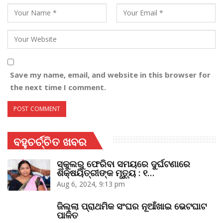
Save my name, email, and website in this browser for
the next time I comment.
ବହୁଚର୍ଚ୍ଚିତ ଖବର
ସ୍କୁଲରୁ ଫେରିବା ସମୟରେ ଦୁର୍ଘଟଣାରେ
ଶିକ୍ଷୟିତ୍ରୀଙ୍କ ମୃତ୍ୟୁ : ୧…
Aug 6, 2024, 9:13 pm
ଜିଲ୍ଲା ପ୍ରାଥମିକ ସଂଘର ନୂଆଁଖାଇ ଭେଟଘାଟ
ପାଳିତ