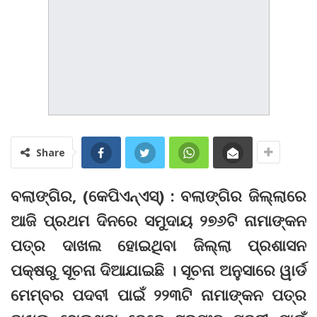
Share
ବଲାଙ୍ଗିର, (କେପିଏନ୍‌ଏସ୍‌) : ବଲାଙ୍ଗିର ଜିଲ୍ଲାରେ
ଆଜି ପ୍ରଥମ ଦିନରେ ସମୁଦାୟ ୨୭୬ଟି ନାମାଙ୍କନ
ପତ୍ର ଦାଖଲ ହୋଇଥିବା ଜିଲ୍ଲା ପ୍ରଶାସନ
ପକ୍ଷରୁ ସୂଚନା ଦିଆଯାଇଛି । ସୂଚନା ଅନୁସାରେ ୱାର୍ଡ
ମେମ୍ବର ପଦବୀ ପାଇଁ ୨୨୩ଟି ନାମାଙ୍କନ ପତ୍ର