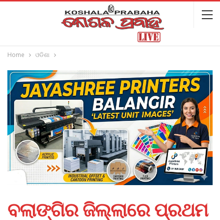
Home
ଓଡିଶା
ବଲାଙ୍ଗିର ଜିଲ୍ଲାରେ ପ୍ରଥମ