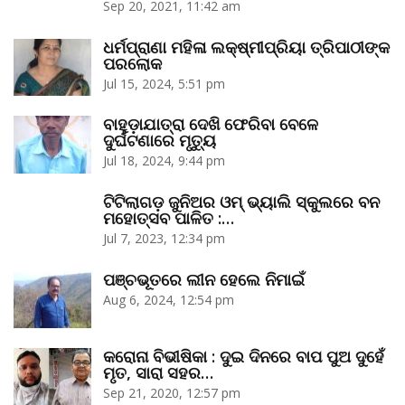
Sep 20, 2021, 11:42 am
ଧର୍ମପ୍ରାଣା ମହିଳା ଲକ୍ଷ୍ମୀପ୍ରିୟା ତ୍ରିପାଠୀଙ୍କ
ପରଲୋକ
Jul 15, 2024, 5:51 pm
ବାହୁଡ଼ାଯାତ୍ରା ଦେଖି ଫେରିବା ବେଳେ
ଦୁର୍ଘଟଣାରେ ମୃତ୍ୟୁ
Jul 18, 2024, 9:44 pm
ଟିଟିଲାଗଡ଼ ଜୁନିଅର ଓମ୍‌ ଭ୍ୟାଲି ସ୍କୁଲରେ ବନ
ମହୋତ୍ସବ ପାଳିତ :…
Jul 7, 2023, 12:34 pm
ପଞ୍ଚଭୂତରେ ଲୀନ ହେଲେ ନିମାଇଁ
Aug 6, 2024, 12:54 pm
କରୋନା ବିଭୀଷିକା : ଦୁଇ ଦିନରେ ବାପ ପୁଅ ଦୁହେଁ
ମୃତ, ସାରା ସହର…
Sep 21, 2020, 12:57 pm