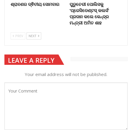
ଶ୍ରାବଣର ଦ୍ଵିତୀୟ ସୋମବାର
ପୁଡୁଚେରୀ ପୋଲିସକୁ
‘ପ୍ରେସିଡେଣ୍ଟସ୍ କଲର୍ସ’
ପ୍ରଦାନ କଲେ କେନ୍ଦ୍ର
ମନ୍ତ୍ରୀ ଅମିତ ଶାହ
PREV
NEXT
LEAVE A REPLY
Your email address will not be published.