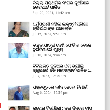
ଜିଲ୍ଲା ପ୍ରାଥମିକ ସଂଘର ନୂଆଁଖାଇ
ଭେଟଘାଟ ପାଳିତ
Sep 20, 2021, 11:42 am
ଧର୍ମପ୍ରାଣା ମହିଳା ଲକ୍ଷ୍ମୀପ୍ରିୟା
ତ୍ରିପାଠୀଙ୍କ ପରଲୋକ
Jul 15, 2024, 5:51 pm
ବାହୁଡ଼ାଯାତ୍ରା ଦେଖି ଫେରିବା ବେଳେ
ଦୁର୍ଘଟଣାରେ ମୃତ୍ୟୁ
Jul 18, 2024, 9:44 pm
ଟିଟିଲାଗଡ଼ ଜୁନିଅର ଓମ୍‌ ଭ୍ୟାଲି
ସ୍କୁଲରେ ବନ ମହୋତ୍ସବ ପାଳିତ :…
Jul 7, 2023, 12:34 pm
ପଞ୍ଚଭୂତରେ ଲୀନ ହେଲେ ନିମାଇଁ
Aug 6, 2024, 12:54 pm
କରୋନା ବିଭୀଷିକା : ଦୁଇ ଦିନରେ ବାପ