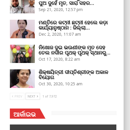
ପୁଅ ଦୁହେଁ ମୃତ, ସାରା ସହର…
Sep 21, 2020, 12:57 pm
ମଣ୍ତିରେ କଟ୍‌ନୀ ଛଟ୍‌ନୀ ହେଲେ କଡ଼ା
କାର୍ଯ୍ୟାନୁଷ୍ଠାନ : ଜିଲ୍ଲା…
Dec 2, 2020, 11:07 am
ନିଖୋଜ ଦୁଇ ଭଉଣୀଙ୍କ ମୃତ ଦେହ
ତେଲ ନଦୀର ପୃଥକ୍‌ ପୃଥକ୍‌ ସ୍ଥାନରୁ…
Oct 17, 2020, 8:22 am
ଶିକ୍ଷୟିତ୍ରୀ ଦୀପ୍ତିଶ୍ରୀଙ୍କ ଅକାଳ
ବିୟୋଗ
Oct 30, 2020, 10:25 am
PREV
NEXT
1 of 7,972
ଆର୍କାଇଭ