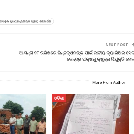
ସ୍କୁଲ ମୁଖ୍ୟମନ୍ତ୍ରୀଙ୍କ ଦ୍ୱାରା ଲୋକାର୍ପଣ
NEXT POST
ଆସନ୍ତା ୧୮ ତାରିଖରେ ଭିନ୍ନକ୍ଷମଙ୍କ ପାଇଁ ଜାତୀୟ କ୍ୟାରିଅର ସେବ
କେନ୍ଦ୍ର ପକ୍ଷରୁ କ୍ଷୁଦ୍ର ନିଯୁକ୍ତି ମେଳ
More From Author
ଓଡିଶା