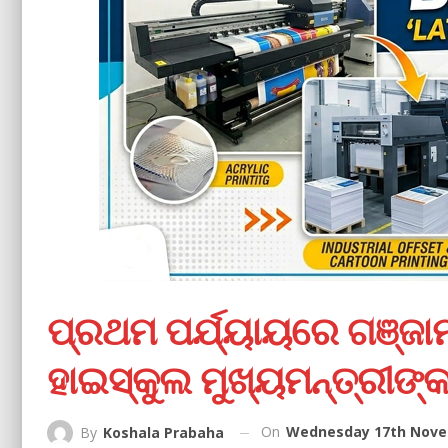
ପ୍ରଥମ ପର୍ଯ୍ୟାୟରେ ଗଞ୍ଜାମ
ହାଇସ୍କୁଲ ମୁଖ୍ୟମନ୍ତ୍ରୀଙ୍କ
On
Wednesday 17th Novem
By
Koshala Prabaha