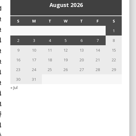
August 2026
ସ
େ
S
M
T
W
T
F
S
େ
1
ୀ
2
3
4
5
6
7
8
େ
9
10
11
12
13
14
15
ଇ
16
17
18
19
20
21
22
23
24
25
26
27
28
29
ଣ
30
31
େ
« Jul
ି
ା
ି
ୀ
ି