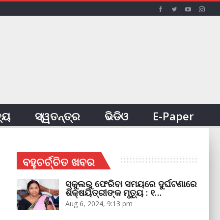
ତ୍ୟ
ସ୍ୱତନ୍ତ୍ର
ଭିଡିଓ
E-Paper
ବହୁଚର୍ଚ୍ଚିତ ଖବର
ସ୍କୁଲରୁ ଫେରିବା ସମୟରେ ଦୁର୍ଘଟଣାରେ
ଶିକ୍ଷୟିତ୍ରୀଙ୍କ ମୃତ୍ୟୁ : ୧…
Aug 6, 2024, 9:13 pm