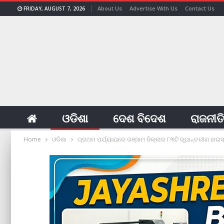
About Us
Advertise With Us
Contact Us
FRIDAY, AUGUST 7, 2026
ଓଡିଶା
ଦେଶ ବିଦେଶ
ରାଜନୀତ
Home
ଓଡିଶା
ପ୍ରଥମ ପର୍ଯ୍ୟାୟରେ ଗଞ୍ଜାମ ଜିଲ୍ଲାର ୮୩ଟି ରୂପାନ୍ତରୀଣ ହାଇସ୍