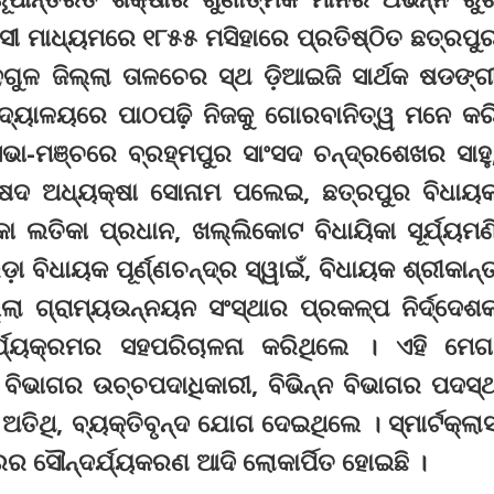
ାସୀ ମାଧ୍ୟମରେ ୧୮୫୫ ମସିହାରେ ପ୍ରତିଷ୍ଠିତ ଛତ୍ରପୁ
ଗୁଳ ଜିଲ୍ଲା ତାଳଚେର ସ୍ଥ ଡ଼ିଆଇଜି ସାର୍ଥକ ଷଡଙ୍ଗ
ଦ୍ୟାଳୟରେ ପାଠପଢ଼ି ନିଜକୁ ଗୋରବାନିତ୍ୱ ମନେ କର
ଭା-ମଞ୍ଚରେ ବ୍ରହ୍ମପୁର ସାଂସଦ ଚନ୍ଦ୍ରଶେଖର ସାହୁ
ପରିଷଦ ଅଧ୍ୟକ୍ଷା ସୋନାମ ପଲେଇ, ଛତ୍ରପୁର ବିଧାୟ
ିକା ଲତିକା ପ୍ରଧାନ, ଖଲ୍ଲିକୋଟ ବିଧାୟିକା ସୂର୍ଯ୍ୟମଣ
଼ା ବିଧାୟକ ପୂର୍ଣ୍ଣଚନ୍ଦ୍ର ସ୍ୱାଇଁ, ବିଧାୟକ ଶ୍ରୀକାନ୍
୍ଲା ଗ୍ରାମ୍ୟଉନ୍ନୟନ ସଂସ୍ଥାର ପ୍ରକଳ୍ପ ନିର୍ଦ୍ଦେଶ
ର୍ଯ୍ୟକ୍ରମର ସହପରିଚାଳନା କରିଥିଲେ । ଏହି ମେଗ
ା ବିଭାଗର ଉଚ୍ଚପଦାଧିକାରୀ, ବିଭିନ୍ନ ବିଭାଗର ପଦସ୍
ତିଥି, ବ୍ୟକ୍ତିବୃନ୍ଦ ଯୋଗ ଦେଇଥିଲେ । ସ୍ମାର୍ଟକ୍ଲା
ସରର ସୌନ୍ଦର୍ଯ୍ୟକରଣ ଆଦି ଲୋକାର୍ପିତ ହୋଇଛି ।