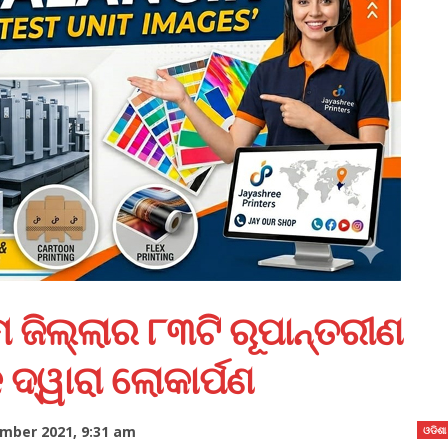
 ଜିଲ୍ଲାର ୮୩ଟି ରୂପାନ୍ତରୀଣ
 ଦ୍ୱାରା ଲୋକାର୍ପଣ
ber 2021, 9:31 am
ଓଡିଶା