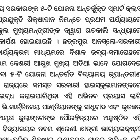
ୟ ସରକାରଙ୍କ ୫-ଟି ଯୋଜନା ଅନ୍ତର୍ଭୁକ୍ତ ସ୍ମାର୍ଟ କ୍ଲା
ରଯୁକ୍ତି ଶିକ୍ଷାଦାନ ନିମନ୍ତେ ପ୍ରଥମ ପର୍ଯ୍ୟାୟର
ୁଲ ମୁଖ୍ୟମନ୍ତ୍ରୀଙ୍କ ଦ୍ୱାରା ଗତକାଲି ସନ୍ଧ୍ୟାର
ୋକାର୍ପଣ ହୋଇଯାଇଛି । ଛତ୍ରପୁର ଅନସ୍ଲୋ-ସରକାର
ର୍ଯ୍ୟକ୍ରମ ମାଧ୍ୟମରେ ବିଶାଳ ଭବ୍ୟ-ସମାରୋହର
ିକ୍ରମ କେଶରୀ ଆରୁଖ ମୁଖ୍ୟ ଅତିଥୀ ଭାବେ ଯୋଗଦେ
ବା ୫-ଟି ଯୋଜନା ଅନ୍ତର୍ଗତ ବିଦ୍ୟାଳୟ ରୂପାନ୍ତରୀ
ରି ରାଜ୍ୟରେ ସମସ୍ତ ସରକାରୀ ହାଇସ୍କୁଲମାନଙ୍କର
ପଲବ୍ଧ କରାଇପାରିଥିବା ଏହି ଅଭିନବ ପ୍ରୟାସ ଲାଗ
.କାର୍ତ୍ତିକେୟ ପାଣ୍ଡିୟାନଙ୍କୁ ସାଧୁବାଦ ଏବଂ କୃତଜ୍ଞତ
ମୃତା କୁଲାଙ୍ଗେଙ୍କ ପୌରହିତ୍ୟରେ ଅନୁଷ୍ଠିତ ଏହ
ଶ ବିଦ୍ୟାଳୟର ନବମ ଶ୍ରେଣୀ ଛାତ୍ରୀ ଭାଗ୍ୟଲକ୍ଷ୍ମ
ପାନ୍ତରିତ ଶିକ୍ଷାର ଗୁଣାତ୍ମକ ମାନର ଅଭିନ୍ନ ରୁଚ