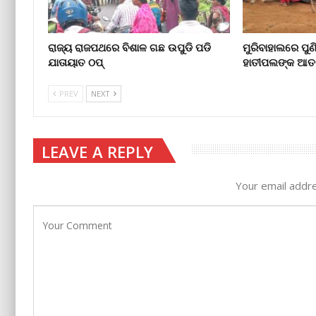
ରାଜ୍ୟ ରାଜପଥରେ ବିଶାଳ ଗଛ ଉପୁଡି ପଡି
ମୁରିବାହାଲରେ ପୁଣ
ଯାତାୟାତ ଠପ୍‌
ହାତୀପଲଙ୍କ ଆତ
PREV
NEXT
LEAVE A REPLY
Your email addre