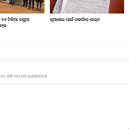
ି ୧୬ ଟିକିଆ ବଣୁଆ
ନୂଆଖାଇ ପାଇଁ ବାହାରିଲା ଲଗ୍ନ
ଙ୍କ
ss will not be published.