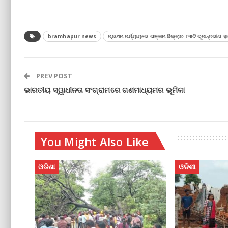
bramhapur news
ପ୍ରଥମ ପର୍ଯ୍ୟାୟରେ ଗଞ୍ଜାମ ଜିଲ୍ଲାର ୮୩ଟି ରୂପାନ୍ତରୀଣ ହାଇ
PREV POST
ଭାରତୀୟ ସ୍ୱାଧୀନତା ସଂଗ୍ରାମରେ ଗଣମାଧ୍ୟମର ଭୂମିକା
You Might Also Like
ଓଡିଶା
ଓଡିଶା