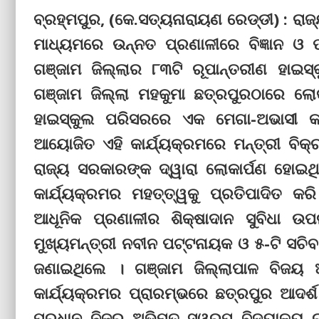
ବ୍ରହ୍ମପୁର, (କେ.ସତ୍ୟନାରାୟଣ ରେଡ୍ଡୀ) : ରାଜ୍
ମାଧ୍ୟମରେ ଉନ୍ନତ ପ୍ରଣାଳୀରେ ବିଜ୍ଞାନ ଓ ପ୍
ଗଞ୍ଜାମ ଜିଲ୍ଲାର ୮୩ଟି ରୂପାନ୍ତରୀଣ ହାଇସ୍କ
ଗଞ୍ଜାମ ଜିଲ୍ଲା ମହକୁମା ଛତ୍ରପୁରଠାରେ ଲ
ହାଇସ୍କୁଲ ପରିସରରେ ଏକ ମେଗା-ଅଭାସୀ କା
ଆୟୋଜିତ ଏହି କାର୍ଯ୍ୟକ୍ରମରେ ମନ୍ତ୍ରୀ ବ
ରାଜ୍ୟ ସରକାରଙ୍କ ଦ୍ୱାରା ଲୋକାର୍ପଣ ହୋଇଥି
କାର୍ଯ୍ୟକ୍ରମର ମହତ୍ତ୍ୱକୁ ପ୍ରତିପାଦିତ କ
ଆଧୂନିକ ପ୍ରଣାଳୀର ଶିକ୍ଷାଦାନ ସୁବିଧା ଉ
ମୁଖ୍ୟମନ୍ତ୍ରୀ ନବୀନ ପଟ୍ଟନାୟକ ଓ ୫-ଟି ସଚିବ ଭି
ଜଣାଇଥିଲେ । ଗଞ୍ଜାମ ଜିଲ୍ଲାପାଳ ବିଜୟ ଅ
କାର୍ଯ୍ୟକ୍ରମର ପ୍ରାରମ୍ଭରେ ଛତ୍ରପୁର ଆଦର୍
ପ୍ରଧାନ ନିଜର ଅଭିମତ ସ୍ୱରୂପ ବିଦ୍ୟାଳୟ ରୂ