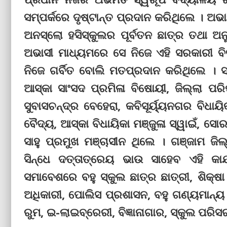
ସମ୍ପର୍କରେ ଦୃଷ୍ଟାନ୍ତ ପ୍ରଦାନ କରିଥିଲେ । ଅଭ
ଅନସ୍ଲୋ ହସିସ୍କୁଲର ପୂର୍ବତନ ଛାତ୍ର ତଥା ଅନୁ
ଅଭାସୀ ମାଧ୍ୟମରେ ସେ ନିଜେ ଏହି ସରକାରୀ ବି
ନିଜେ ଗର୍ବିତ ବୋଲି ମତପ୍ରଦାନ କରିଥିଲେ । ସ
ଆସ୍କା ସାଂସଦ ପ୍ରମିଳା ବିଷୋୟୀ, ଜିଲ୍ଲା 
ସୁବାସଚନ୍ଦ୍ର ବେହେରା, କବିସୂର୍ୟ୍ୟନଗର ବିଧାୟ
ବୈଦ୍ୟ, ଆସ୍କା ବିଧାୟିକା ମଞ୍ଜୁଳା ସ୍ୱାଇଁ, ସୋରଡ
ସାହୁ ପ୍ରମୁଖ ମଞ୍ଚାସୀନ ଥିଲେ । ଗଞ୍ଜାମ ଜିଲ
ସିନ୍ଧେ ଦତ୍ତାତ୍ରେୟ ଭାଉ ସାହେବ ଏହି କା
ସମାବେଶରେ ବହୁ ସ୍କୁଲ ଛାତ୍ର ଛାତ୍ରୀ, ଶିକ୍ଷ
ଅଧିକାରୀ, ପୋଲିସ ପ୍ରଶାସନ, ବହୁ ଗଣ୍ୟମାନ୍ୟ ଅ
ରୁମ, ଇ-ଲାଇବ୍ରେରୀ, ବିଜ୍ଞାନାଗାର, ସ୍କୁଲ ପରି