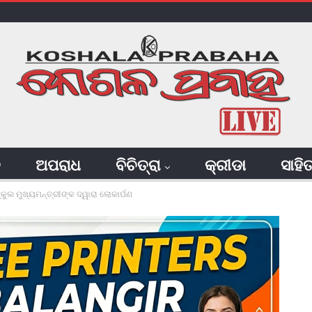
ି
ଅପରାଧ
ବିଚିତ୍ରା
କ୍ରୀଡା
ସାହି
କୁଲ ମୁଖ୍ୟମନ୍ତ୍ରୀଙ୍କ ଦ୍ୱାରା ଲୋକାର୍ପଣ