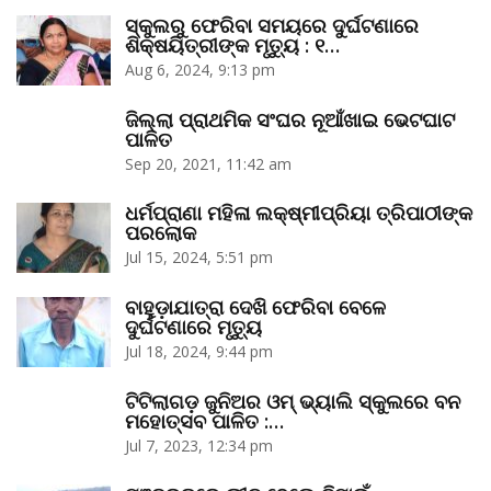
ସ୍କୁଲରୁ ଫେରିବା ସମୟରେ ଦୁର୍ଘଟଣାରେ
ଶିକ୍ଷୟିତ୍ରୀଙ୍କ ମୃତ୍ୟୁ : ୧…
Aug 6, 2024, 9:13 pm
ଜିଲ୍ଲା ପ୍ରାଥମିକ ସଂଘର ନୂଆଁଖାଇ ଭେଟଘାଟ
ପାଳିତ
Sep 20, 2021, 11:42 am
ଧର୍ମପ୍ରାଣା ମହିଳା ଲକ୍ଷ୍ମୀପ୍ରିୟା ତ୍ରିପାଠୀଙ୍କ
ପରଲୋକ
Jul 15, 2024, 5:51 pm
ବାହୁଡ଼ାଯାତ୍ରା ଦେଖି ଫେରିବା ବେଳେ
ଦୁର୍ଘଟଣାରେ ମୃତ୍ୟୁ
Jul 18, 2024, 9:44 pm
ଟିଟିଲାଗଡ଼ ଜୁନିଅର ଓମ୍‌ ଭ୍ୟାଲି ସ୍କୁଲରେ ବନ
ମହୋତ୍ସବ ପାଳିତ :…
Jul 7, 2023, 12:34 pm