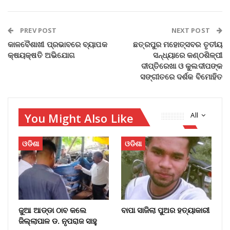
PREV POST
NEXT POST
କାଳବୈଶାଖୀ ପ୍ରଭାବରେ ବ୍ୟାପକ
ଛତ୍ରପୁର ମହୋତ୍ସବର ତୃତୀୟ
କ୍ଷୟକ୍ଷତି ଅଭିଯୋଗ
ସନ୍ଧ୍ୟାରେ କଣ୍ଠଶିଳ୍ପୀ
ଦୀପ୍ତିରେଖା ଓ କୁଲଦୀପଙ୍କ
ସଙ୍ଗୀତରେ ଦର୍ଶକ ବିମୋହିତ
You Might Also Like
All
ଓଡିଶା
ଓଡିଶା
ଜୁଆ ଆଡ୍ଡା ଠାବ କଲେ
ବାପା ସାଜିଲା ପୁଅର ହତ୍ୟାକାରୀ
ଜିଲ୍ଲାପାଳ ଡ. ନୃପରାଜ ସାହୁ