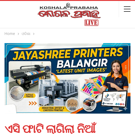
Home
ଓଡିଶା
ଏସି ଫାଟି ଲାଗିଲା ନିଆଁ