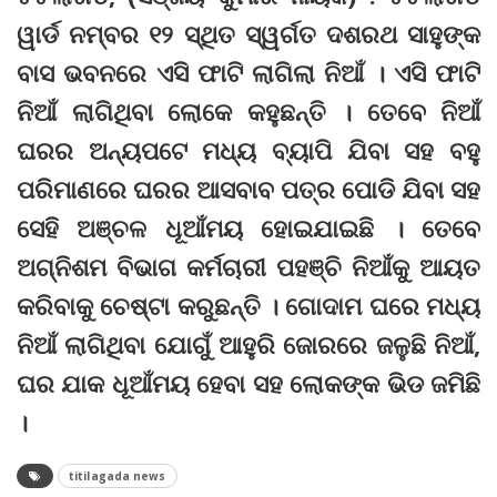
ୱାର୍ଡ ନମ୍ବର ୧୨ ସ୍ଥିତ ସ୍ୱର୍ଗତ ଦଶରଥ ସାହୁଙ୍କ
ବାସ ଭବନରେ ଏସି ଫାଟି ଲାଗିଲା ନିଆଁ । ଏସି ଫାଟି
ନିଆଁ ଲାଗିଥିବା ଲୋକେ କହୁଛନ୍ତି । ତେବେ ନିଆଁ
ଘରର ଅନ୍ୟପଟେ ମଧ୍ୟ ବ୍ୟାପି ଯିବା ସହ ବହୁ
ପରିମାଣରେ ଘରର ଆସବାବ ପତ୍ର ପୋଡି ଯିବା ସହ
ସେହି ଅଞ୍ଚଳ ଧୂଆଁମୟ ହୋଇଯାଇଛି । ତେବେ
ଅଗ୍ନିଶମ ବିଭାଗ କର୍ମଚାରୀ ପହଞ୍ଚି ନିଆଁକୁ ଆୟତ
କରିବାକୁ ଚେଷ୍ଟା କରୁଛନ୍ତି । ଗୋଦାମ ଘରେ ମଧ୍ୟ
ନିଆଁ ଲାଗିଥିବା ଯୋଗୁଁ ଆହୁରି ଜୋରରେ ଜଳୁଛି ନିଆଁ,
ଘର ଯାକ ଧୂଆଁମୟ ହେବା ସହ ଲୋକଙ୍କ ଭିଡ ଜମିଛି
।
titilagada news