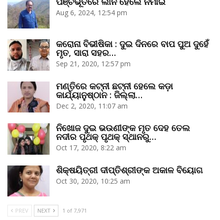
ପଞ୍ଚଭୂତରେ ଲୀନ ହେଲେ ନିମାଇଁ
Aug 6, 2024, 12:54 pm
କରୋନା ବିଭୀଷିକା : ଦୁଇ ଦିନରେ ବାପ ପୁଅ ଦୁହେଁ
ମୃତ, ସାରା ସହର…
Sep 21, 2020, 12:57 pm
ମଣ୍ତିରେ କଟ୍‌ନୀ ଛଟ୍‌ନୀ ହେଲେ କଡ଼ା
କାର୍ଯ୍ୟାନୁଷ୍ଠାନ : ଜିଲ୍ଲା…
Dec 2, 2020, 11:07 am
ନିଖୋଜ ଦୁଇ ଭଉଣୀଙ୍କ ମୃତ ଦେହ ତେଲ
ନଦୀର ପୃଥକ୍‌ ପୃଥକ୍‌ ସ୍ଥାନରୁ…
Oct 17, 2020, 8:22 am
ଶିକ୍ଷୟିତ୍ରୀ ଦୀପ୍ତିଶ୍ରୀଙ୍କ ଅକାଳ ବିୟୋଗ
Oct 30, 2020, 10:25 am
PREV
NEXT
1 of 7,971