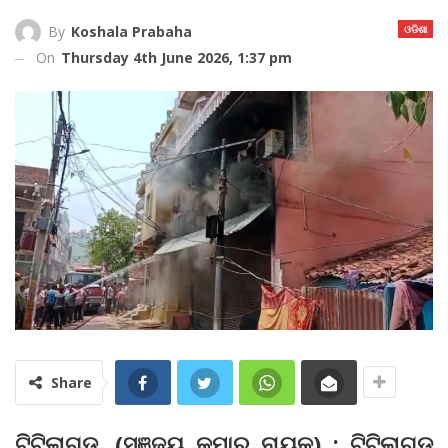
ଓଡିଶା
By
Koshala Prabaha
On
Thursday 4th June 2026, 1:37 pm
Share
ଟିଟିଲାଗଡ, (ସଞ୍ଜୟ କୁମାର ନାୟକ) : ଟିଟିଲାଗଡ