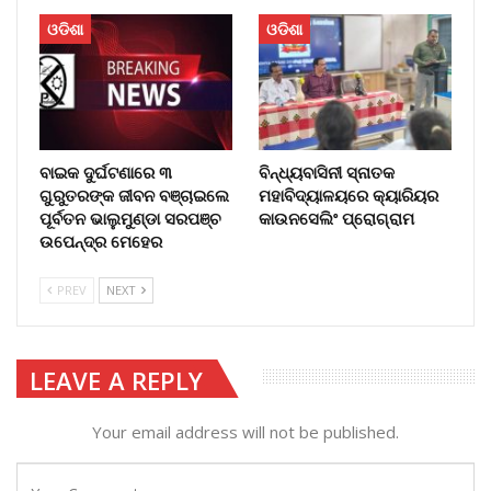
ଓଡିଶା
ଓଡିଶା
ବାଇକ ଦୁର୍ଘଟଣାରେ ୩
ବିନ୍ଧ୍ୟବାସିନୀ ସ୍ନାତକ
ଗୁରୁତରଙ୍କ ଜୀବନ ବଞ୍ଚାଇଲେ
ମହାବିଦ୍ୟାଳୟରେ କ୍ୟାରିୟର
ପୂର୍ବତନ ଭାଲୁମୁଣ୍ଡା ସରପଞ୍ଚ
କାଉନସେଲିଂ ପ୍ରୋଗ୍ରାମ
ଉପେନ୍ଦ୍ର ମେହେର
PREV
NEXT
LEAVE A REPLY
Your email address will not be published.