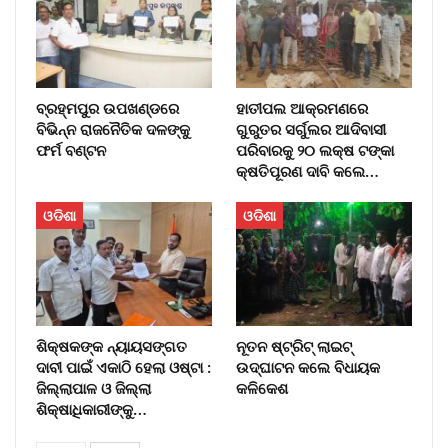
ବ୍ରହ୍ମପୁର ଉପଖଣ୍ଡରେ
ହାତୀପଲ ଆକ୍ରମଣରେ
ବିଭିନ୍ନ ରାଜନୈତିକ ଦଳଙ୍କୁ
ଗୁରୁତର ସର୍ଗୁଲର ଆଦିବାସୀ
ଫର୍ମ ବଣ୍ଟନ
ପରିବାରକୁ ୨୦ ଲକ୍ଷ ଟଙ୍କା
କ୍ଷତିପୂରଣ ଦାବି କଲେ…
ଓଡିଶା
ଓଡିଶା
ଶିକ୍ଷକଙ୍କ ନ୍ୟାୟସଙ୍ଗତ
ନୂତନ ଷ୍ଟ୍ରିଟ୍ ଲାଇଟ୍‌
ଦାବୀ ପାଇଁ ଏକାଠି ହେଲା ଓଷ୍ଟା :
ଉଦ୍‌ଘାଟନ କଲେ ବିଧାୟକ
ଜିଲ୍ଲାପାଳ ଓ ଜିଲ୍ଲା
କଳିକେଶ
ଶିକ୍ଷାଧିକାରୀଙ୍କୁ…