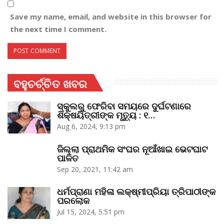
Save my name, email, and website in this browser for
the next time I comment.
ବହୁଚର୍ଚ୍ଚିତ ଖବର
ସ୍କୁଲରୁ ଫେରିବା ସମୟରେ ଦୁର୍ଘଟଣାରେ
ଶିକ୍ଷୟିତ୍ରୀଙ୍କ ମୃତ୍ୟୁ : ୧…
Aug 6, 2024, 9:13 pm
ଜିଲ୍ଲା ପ୍ରାଥମିକ ସଂଘର ନୂଆଁଖାଇ ଭେଟଘାଟ
ପାଳିତ
Sep 20, 2021, 11:42 am
ଧର୍ମପ୍ରାଣା ମହିଳା ଲକ୍ଷ୍ମୀପ୍ରିୟା ତ୍ରିପାଠୀଙ୍କ
ପରଲୋକ
Jul 15, 2024, 5:51 pm