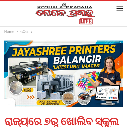
Home
ଓଡିଶା
ରାଜ୍ୟରେ ୭ରୁ ଖୋଲିବ ସ୍କୁଲ