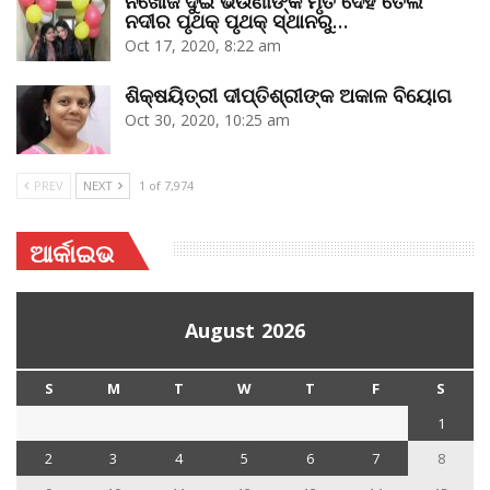
ନିଖୋଜ ଦୁଇ ଭଉଣୀଙ୍କ ମୃତ ଦେହ ତେଲ
ନଦୀର ପୃଥକ୍‌ ପୃଥକ୍‌ ସ୍ଥାନରୁ…
Oct 17, 2020, 8:22 am
ଶିକ୍ଷୟିତ୍ରୀ ଦୀପ୍ତିଶ୍ରୀଙ୍କ ଅକାଳ ବିୟୋଗ
Oct 30, 2020, 10:25 am
PREV
NEXT
1 of 7,974
ଆର୍କାଇଭ
August 2026
S
M
T
W
T
F
S
1
2
3
4
5
6
7
8