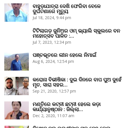
ବାହୁଡ଼ାଯାତ୍ରା ଦେଖି ଫେରିବା ବେଳେ
ଦୁର୍ଘଟଣାରେ ମୃତ୍ୟୁ
Jul 18, 2024, 9:44 pm
ଟିଟିଲାଗଡ଼ ଜୁନିଅର ଓମ୍‌ ଭ୍ୟାଲି ସ୍କୁଲରେ ବନ
ମହୋତ୍ସବ ପାଳିତ :…
Jul 7, 2023, 12:34 pm
ପଞ୍ଚଭୂତରେ ଲୀନ ହେଲେ ନିମାଇଁ
Aug 6, 2024, 12:54 pm
କରୋନା ବିଭୀଷିକା : ଦୁଇ ଦିନରେ ବାପ ପୁଅ ଦୁହେଁ
ମୃତ, ସାରା ସହର…
Sep 21, 2020, 12:57 pm
ମଣ୍ତିରେ କଟ୍‌ନୀ ଛଟ୍‌ନୀ ହେଲେ କଡ଼ା
କାର୍ଯ୍ୟାନୁଷ୍ଠାନ : ଜିଲ୍ଲା…
Dec 2, 2020, 11:07 am