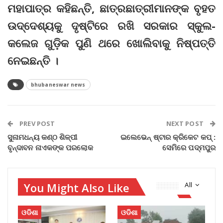
ମହାପାତ୍ର କହିଛନ୍ତି, ଛାତ୍ରଛାତ୍ରୀମାନଙ୍କ ବୃହତ
ଉଦ୍ଦେଶ୍ୟକୁ ଦୃଷ୍ଟିରେ ରଖି ସରକାର ସ୍କୁଲ-
କଲେଜ ଗୁଡ଼ିକ ପୁଣି ଥରେ ଖୋଲିବାକୁ ନିଷ୍ପତ୍ତି
ନେଇଛନ୍ତି ।
bhubaneswar news
PREV POST
NEXT POST
ସୁନାମଧନ୍ୟ କଣ୍ଠ ଶିଳ୍ପୀ
ଇଲେଭେନ୍‌ ଷ୍ଟାର କ୍ରିକେଟ କପ୍‌ :
ବୃନ୍ଦାବନ ନାଏକଙ୍କ ପରଲୋକ
ସେମିରେ ପଦ୍ମପୁର
You Might Also Like
All
ଓଡିଶା
ଓଡିଶା