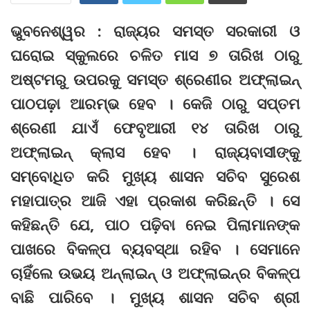
ଭୁବନେଶ୍ୱର : ରାଜ୍ୟର ସମସ୍ତ ସରକାରୀ ଓ
ଘରୋଇ ସ୍କୁଲରେ ଚଳିତ ମାସ ୭ ତାରିଖ ଠାରୁ
ଅଷ୍ଟମରୁ ଉପରକୁ ସମସ୍ତ ଶ୍ରେଣୀର ଅଫ୍‌ଲାଇନ୍‌
ପାଠପଢ଼ା ଆରମ୍ଭ ହେବ । କେଜି ଠାରୁ ସପ୍ତମ
ଶ୍ରେଣୀ ଯାଏଁ ଫେବୃଆରୀ ୧୪ ତାରିଖ ଠାରୁ
ଅଫ୍‌ଲାଇନ୍‌ କ୍ଲାସ ହେବ । ରାଜ୍ୟବାସୀଙ୍କୁ
ସମ୍ବୋଧିତ କରି ମୁଖ୍ୟ ଶାସନ ସଚିବ ସୁରେଶ
ମହାପାତ୍ର ଆଜି ଏହା ପ୍ରକାଶ କରିଛନ୍ତି । ସେ
କହିଛନ୍ତି ଯେ, ପାଠ ପଢ଼ିବା ନେଇ ପିଲାମାନଙ୍କ
ପାଖରେ ବିକଳ୍ପ ବ୍ୟବସ୍ଥା ରହିବ । ସେମାନେ
ଚାହିଁଲେ ଉଭୟ ଅନ୍‌ଲାଇନ୍‌ ଓ ଅଫ୍‌ଲାଇନ୍‌ର ବିକଳ୍ପ
ବାଛି ପାରିବେ । ମୁଖ୍ୟ ଶାସନ ସଚିବ ଶ୍ରୀ