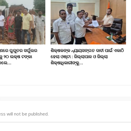
ରେ ଗୁରୁତର ସର୍ଗୁଲର
ଶିକ୍ଷକଙ୍କ ନ୍ୟାୟସଙ୍ଗତ ଦାବୀ ପାଇଁ ଏକାଠି
କୁ ୨୦ ଲକ୍ଷ ଟଙ୍କା
ହେଲା ଓଷ୍ଟା : ଜିଲ୍ଲାପାଳ ଓ ଜିଲ୍ଲା
ି କଲେ…
ଶିକ୍ଷାଧିକାରୀଙ୍କୁ…
ss will not be published.