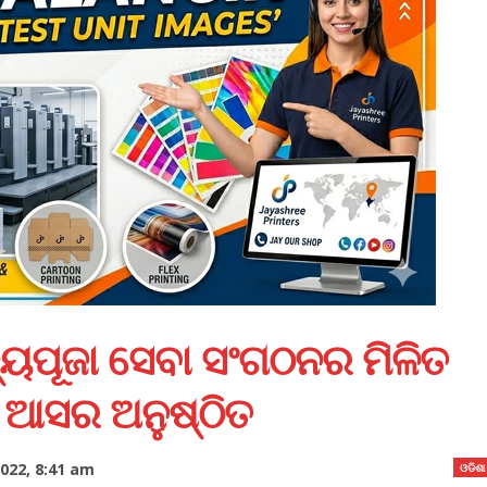
ଜ୍ୟପୂଜା ସେବା ସଂଗଠନର ମିଳିତ
 ଆସର ଅନୁଷ୍ଠିତ
022, 8:41 am
ଓଡିଶା