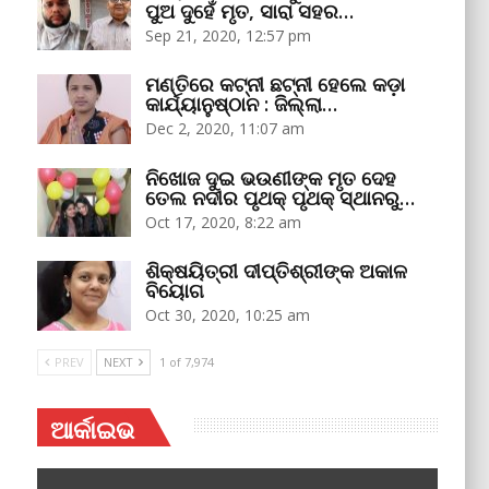
ପୁଅ ଦୁହେଁ ମୃତ, ସାରା ସହର…
Sep 21, 2020, 12:57 pm
ମଣ୍ତିରେ କଟ୍‌ନୀ ଛଟ୍‌ନୀ ହେଲେ କଡ଼ା
କାର୍ଯ୍ୟାନୁଷ୍ଠାନ : ଜିଲ୍ଲା…
Dec 2, 2020, 11:07 am
ନିଖୋଜ ଦୁଇ ଭଉଣୀଙ୍କ ମୃତ ଦେହ
ତେଲ ନଦୀର ପୃଥକ୍‌ ପୃଥକ୍‌ ସ୍ଥାନରୁ…
Oct 17, 2020, 8:22 am
ଶିକ୍ଷୟିତ୍ରୀ ଦୀପ୍ତିଶ୍ରୀଙ୍କ ଅକାଳ
ବିୟୋଗ
Oct 30, 2020, 10:25 am
PREV
NEXT
1 of 7,974
ଆର୍କାଇଭ