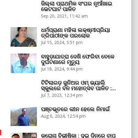
ଜିଲ୍ଲା ପ୍ରାଥମିକ ସଂଘର ନୂଆଁଖାଇ
ଭେଟଘାଟ ପାଳିତ
Sep 20, 2021, 11:42 am
ଧର୍ମପ୍ରାଣା ମହିଳା ଲକ୍ଷ୍ମୀପ୍ରିୟା
ତ୍ରିପାଠୀଙ୍କ ପରଲୋକ
Jul 15, 2024, 5:51 pm
ବାହୁଡ଼ାଯାତ୍ରା ଦେଖି ଫେରିବା ବେଳେ
ଦୁର୍ଘଟଣାରେ ମୃତ୍ୟୁ
Jul 18, 2024, 9:44 pm
ଟିଟିଲାଗଡ଼ ଜୁନିଅର ଓମ୍‌ ଭ୍ୟାଲି
ସ୍କୁଲରେ ବନ ମହୋତ୍ସବ ପାଳିତ :…
Jul 7, 2023, 12:34 pm
ପଞ୍ଚଭୂତରେ ଲୀନ ହେଲେ ନିମାଇଁ
Aug 6, 2024, 12:54 pm
କରୋନା ବିଭୀଷିକା : ଦୁଇ ଦିନରେ ବାପ