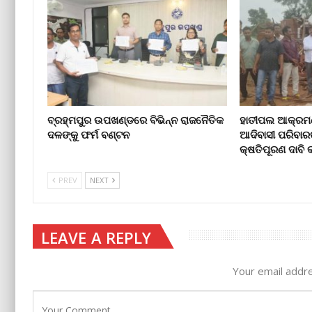
ବ୍ରହ୍ମପୁର ଉପଖଣ୍ଡରେ ବିଭିନ୍ନ ରାଜନୈତିକ
ହାତୀପଲ ଆକ୍ରମଣ
ଦଳଙ୍କୁ ଫର୍ମ ବଣ୍ଟନ
ଆଦିବାସୀ ପରିବାର
କ୍ଷତିପୂରଣ ଦାବ
PREV
NEXT
LEAVE A REPLY
Your email addre