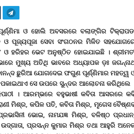
 ପୂର୍ଣ୍ଣିମା ଓ ହୋଲି ଅବସରରେ ବଲାଙ୍ଗିର ଟିକ୍ରାପଡ
ସଦ ଓ ପୂଜ୍ୟପୂଜା ସେବା ସଂଗଠନର ମିଳିତ ସହଯୋଗର
ା” ଓ ହରିହର ଭେଟ ଅନୁଷ୍ଠିତ ହୋଇଯାଇଛି । ଶ୍ରୀମତ
ଭାରେ ମୁଖ୍ୟ ଅତିଥି ଭାବରେ ଅଧ୍ୟାପକ ଡ଼ଃ ଜଗନ୍ନା
ଦାନନ୍ଦ ଛୁରିଆ ଯୋଗଦେଇ ଫଗୁଣ ପୂର୍ଣ୍ଣିମାର ମହତ୍ୱ 
 ପକାଇଥାଏ ସେ ଉପରେ ସୁନ୍ଦର ଆଲୋଚନା କରିଥିଲେ 
ରିପାଠୀ । ଆରମ୍ଭରେ ବହୁଭାଷୀ କବିତା ଆସରରେ କବ
ାଣୀ ମିଶ୍ର, କପିଳ ପତି, କବିତା ମିଶ୍ର, ମୄଗେସ ବୈଷ୍ଣ
, ପ୍ରଭାସିନୀ ଭୋଇ, ନାମଯଜ୍ଞ ମିଶ୍ର, ବଳିଷ୍ଠ ପ୍ରଧାନ
ୀ ଉଦ୍‌ଗାତା, ପ୍ରସନ୍ନ କୁମାର ମିଶ୍ର ତଥା ଆହୁରି ଅନେ