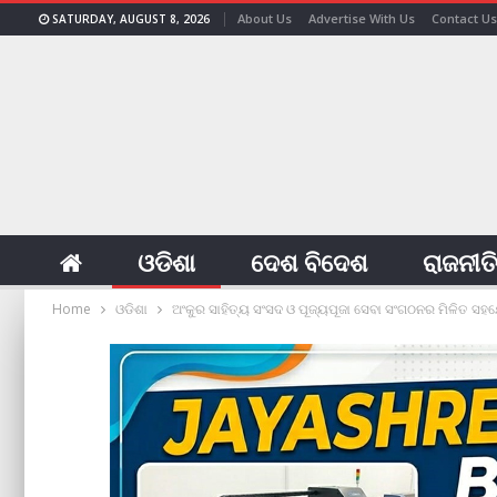
About Us
Advertise With Us
Contact Us
SATURDAY, AUGUST 8, 2026
ଓଡିଶା
ଦେଶ ବିଦେଶ
ରାଜନୀତ
Home
ଓଡିଶା
ଅଂକୁର ସାହିତ୍ୟ ସଂସଦ ଓ ପୂଜ୍ୟପୂଜା ସେବା ସଂଗଠନର ମିଳିତ ସ