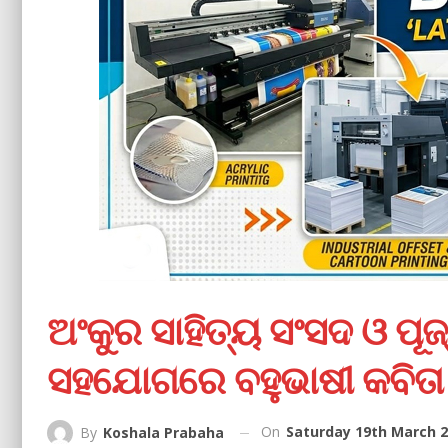
ଅଂକୁର ସାହିତ୍ୟ ସଂସଦ ଓ ପୂ
ସହଯୋଗରେ ବହୁଭାଷୀ କବିତା
On
Saturday 19th March 2
By
Koshala Prabaha