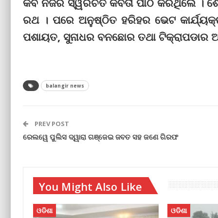
କବି ନିଜର ସ୍ୱରଚିତ କବିତା ପାଠ କରିଥିଲେ ।
ରଥ । ପରେ ଅନୁଷ୍ଠିତ ହରିହର ଭେଟ କାର୍ଯ୍ୟକ୍ର
ପଶାୟତ, ସୁନାଧର ବନଛୋର ତଥା ଟିକ୍ରାପଡାର ଅ
balangir news
PREV POST
ରେଲୱେ ପୁଲିସ ଦ୍ୱାରା ଗଞ୍ଜେଇ ଜବତ ସହ ଜଣେ ଗିରଫ
You Might Also Like
ଓଡିଶା
ଓଡିଶା