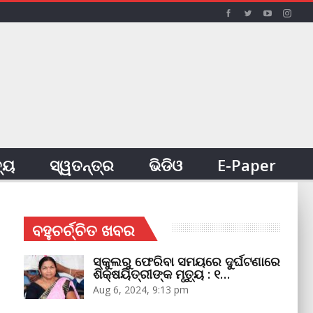
ତ୍ୟ
ସ୍ୱତନ୍ତ୍ର
ଭିଡିଓ
E-Paper
ବହୁଚର୍ଚ୍ଚିତ ଖବର
ସ୍କୁଲରୁ ଫେରିବା ସମୟରେ ଦୁର୍ଘଟଣାରେ
ଶିକ୍ଷୟିତ୍ରୀଙ୍କ ମୃତ୍ୟୁ : ୧…
Aug 6, 2024, 9:13 pm