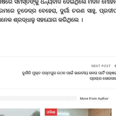
 ଶେଷରେ ସମସ୍ତଙ୍କୁ ଧନ୍ୟବାଦ ଦେଇଥିଲେ ମଦନ ମୋହ
ମରେ ଚୂଡେଦ୍ର ବେହେରା, ଦୁର୍ଗା ଚରଣ ସାହୁ, ପ୍ରଦୀ
ନେକ ଶ୍ରଦ୍ଧାଳୁ ସହଯୋଗ କରିଥିଲେ ।
NEXT POST
ଦୁର୍ନୀତି ମୁକ୍ତ ପଦ୍ମପୁର ଗଠନ ପାଇଁ ଭାରତୀୟ ଜନତା ପାର୍ଟି ପକ୍ଷର
ପ୍ରଚାର ଜୋରଦା
More From Author
ଓଡିଶା