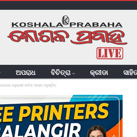
ି
ଅପରାଧ
ବିଚିତ୍ରା
କ୍ରୀଡା
ସାହି
ହଯୋଗରେ ବହୁଭାଷୀ କବିତା ଆସର ଅନୁଷ୍ଠିତ