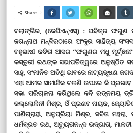
Share
ବଲାଙ୍ଗିର, (କେପିଏନ୍‌ଏସ୍‌) : ପବିତ୍ର ଫଗୁଣ
ଜଗନ୍ନାଥ ମନ୍ଦିରଠାରେ ଅଂକୁର ସାହିତ୍ୟ ସଂ
ବହୁଭାଷୀ କବିତା ଆସର “ଫଗୁଣର ମଧୁ ମୂର୍ଚ୍ଛନ
କସ୍ତୁରୀ ରଥଙ୍କ ସଭାପତିତ୍ୱରେ ଅନୁଷ୍ଠିତ ସ
ସାହୁ, ସଂମାନିତ ଅତିଥି ଭାବରେ ନାଟ୍ୟଭୂଷଣ ଜଗ
ଏହା ଆମର ସାମାଜିକ ଚଳଣି ଉପରେ କି ପ୍ରଭାବ
ସଭା ପରିଚାଳନା କରିଥିଲେ କବି ରତ୍ନମୟ ତ୍
କଲ୍ଲୋଳିନୀ ମିଶ୍ର, ଓଁ ପ୍ରଣବ ନାୟକ, ଜ୍ୟୋତିର
ପାଣିଗ୍ରାହୀ, ଅନୁପ୍ରିୟା ମିଶ୍ର, ସବିତା ମହରା
ଧର୍ମବ୍ରତ ରଥ, ଅଚ୍ୟୁତାନନ୍ଦ ଉଦ୍‌ଗାତା, ମାଳତ