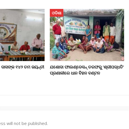
ଓଡିଶା
 ଦାସଙ୍କ ୧୪୨ ତମ ଜୟନ୍ତୀ
ଯଶୋଦା ଫାଉଣ୍ଡେସନ୍ ତରଫରୁ ‘ଶ୍ରୀପଦ୍ଧତି’
ପ୍ରଣାଳୀରେ ଧାନ ବିହନ ବଣ୍ଟନ
ss will not be published.