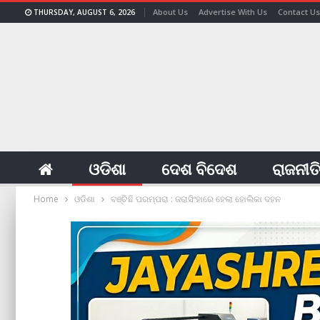
About Us
Advertise With Us
Contact Us
THURSDAY, AUGUST 6, 2026
ଓଡିଶା
ଦେଶ ବିଦେଶ
ରାଜନୀତ
Home
ଓଡିଶା
ବଞ୍ଚିଛି ପରମ୍ପରା : ଜରାସିଂହାରେ ହେଲା ହୋଲିକା ଦହନ