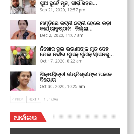
ପୁଅ ଦୁହେଁ ମୃତ, ସାରା ସହର…
Sep 21, 2020, 12:57 pm
ମଣ୍ତିରେ କଟ୍‌ନୀ ଛଟ୍‌ନୀ ହେଲେ କଡ଼ା
କାର୍ଯ୍ୟାନୁଷ୍ଠାନ : ଜିଲ୍ଲା…
Dec 2, 2020, 11:07 am
ନିଖୋଜ ଦୁଇ ଭଉଣୀଙ୍କ ମୃତ ଦେହ
ତେଲ ନଦୀର ପୃଥକ୍‌ ପୃଥକ୍‌ ସ୍ଥାନରୁ…
Oct 17, 2020, 8:22 am
ଶିକ୍ଷୟିତ୍ରୀ ଦୀପ୍ତିଶ୍ରୀଙ୍କ ଅକାଳ
ବିୟୋଗ
Oct 30, 2020, 10:25 am
PREV
NEXT
1 of 7,969
ଆର୍କାଇଭ