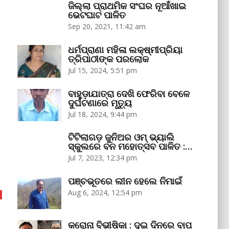
ଜିଲ୍ଲା ପ୍ରାଥମିକ ସଂଘର ନୂଆଁଖାଇ
ଭେଟଘାଟ ପାଳିତ
Sep 20, 2021, 11:42 am
ଧର୍ମପ୍ରାଣା ମହିଳା ଲକ୍ଷ୍ମୀପ୍ରିୟା
ତ୍ରିପାଠୀଙ୍କ ପରଲୋକ
Jul 15, 2024, 5:51 pm
ବାହୁଡ଼ାଯାତ୍ରା ଦେଖି ଫେରିବା ବେଳେ
ଦୁର୍ଘଟଣାରେ ମୃତ୍ୟୁ
Jul 18, 2024, 9:44 pm
ଟିଟିଲାଗଡ଼ ଜୁନିଅର ଓମ୍‌ ଭ୍ୟାଲି
ସ୍କୁଲରେ ବନ ମହୋତ୍ସବ ପାଳିତ :…
Jul 7, 2023, 12:34 pm
ପଞ୍ଚଭୂତରେ ଲୀନ ହେଲେ ନିମାଇଁ
Aug 6, 2024, 12:54 pm
କରୋନା ବିଭୀଷିକା : ଦୁଇ ଦିନରେ ବାପ