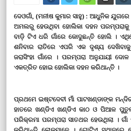
ଦେଓଗାଁ, (ମନୀଷ କୁମାର ସାହୁ) : ଆଧୁନିକ ଯୁଗରେ ଆ
ଅମଲରୁ ହେଉଥିବା ହୋଲିକା ଦହନ ପରମ୍ପରାକୁ ବ
ବାଡ଼ି ଟିଏ ଧରି ଗାଁରେ କୋଦୁଛନ୍ତି ହୋଲି । ଏଥ
ଶନିବାର ରାତିରେ ଏପରି ଏକ ଦୃଶ୍ୟ ଦେଖିବାକୁ 
ଜରାସିଂହା ଗାଁରେ । ପରମ୍ପରା ଅନୁଯାୟୀ ଦୋଳ
ଏକତ୍ରିତ ହୋଇ ହୋଲିକା ଦହନ କରିଥାନ୍ତି ।
ପ୍ରଥମେ ଇଷ୍ଟଦେବୀ ମାଁ ପାଟଖଣ୍ଡାଙ୍କ ମନ୍ଦି
ହାତରେ ଖଣ୍ଡିଏ ଖଣ୍ଡିଏ କାଠ ଓ ପିଆଳ ପୁତୁଲା 
ପରିକ୍ରମା ପରମ୍ପରା ସାତଥର ହେଉଥିଲା । ଗାଁ
କରିଥାନ୍ତି ଲୋକମାନେ । ଗୋଟିଏ ସ୍ଥାନର