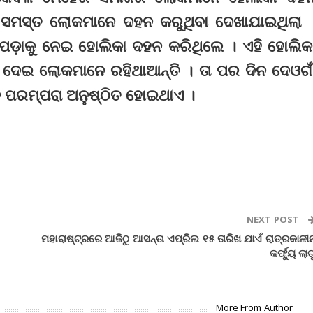
 ସମସ୍ତ ଲୋକମାନେ ଦହନ କରୁଥିବା ଦେଖାଯାଇଥିଲା 
ନ ପଡ଼ାକୁ ନେଇ ହୋଲିକା ଦହନ କରିଥିଲେ । ଏହି ହୋଲିକ
 ଦେଇ ଲୋକମାନେ ରହିଥାଆନ୍ତି । ତା ପର ଦିନ ଦେଓଗା
ନ ପରମ୍ପରା ଅନୁଷ୍ଠିତ ହୋଇଥାଏ ।
NEXT POST
ମହାରାଷ୍ଟ୍ରରେ ଆଜିଠୁ ଆସନ୍ତା ଏପ୍ରିଲ ୧୫ ତାରିଖ ଯାଏଁ ରାତ୍ରକାଳୀ
କର୍ଫ୍ୟୁ ଲାଗ
More From Author