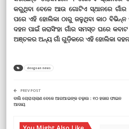
କରୁଥିବା ବେଳେ ଆଉ ଗୋଟିଏ ସ୍ଥାନରେ ଗାଁର
ପରେ ଏହି ହୋଲିକା ଠାରୁ ଜଳୁଥିବା କାଠ ବିଭିନ୍
ଦହନ ପାଇଁ ଜରାସିଂହା ଗାଁର ସମସ୍ତ ଘରେ କବାଟ
ଅଞ୍ଚଳର ଅନ୍ୟ ଗାଁ ଗୁଡ଼ିକରେ ଏହି ହୋଲିକା ଦହ
deogoan news
PREV POST
ବାଲି ଚୋରାଚାଲାଣ ବେଳେ ଆରଆଇଙ୍କ ଚଢ଼ାଉ : ୧୦ ହଜାର ଫାଇନ
ଆଦାୟ
You Might Also Like