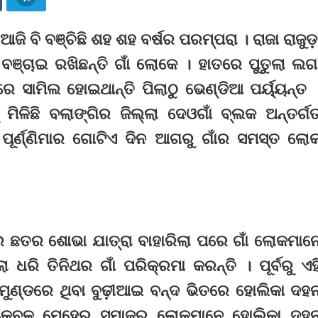
ଜି ବି ବଞ୍ଚିଛି ଶହ ଶହ ବର୍ଷର ପରମ୍ପରା । ରାଜା ରାଜୁଡ଼
ଞ୍ଚାଇ ରଖିଛନ୍ତି ଗାଁ ଲୋକେ । ହାତରେ ପୁତୁଲା ଲଗ
ିରେ ସାମିଲ ହୋଇଥାନ୍ତି ପିଲାଠୁ ଭେଣ୍ଡିଆ ପର୍ୟ୍ୟନ୍ତ 
ମିଳିଛି ବଲାଙ୍ଗିର ଜିଲ୍ଲା ଦେଓଗାଁ ବ୍ଲକ ଅନ୍ତର୍ଗ
 ପୂର୍ଣ୍ଣିମାର ଗୋଟିଏ ଦିନ ଆଗରୁ ଗାଁର ସମସ୍ତ ଲୋ
ର ଛତର ଶୋଭା ଯାତ୍ରା ବାହାରିଲା ପରେ ଗାଁ ଲୋକମାନ
ଧରି ତିନିଥର ଗାଁ ପରିକ୍ରମା କରନ୍ତି । ପୂର୍ବରୁ ଏହ
 ମୁଣ୍ଡରେ ଥିବା ବୁଢ଼ୀଆଇ ବନ୍ଦ ଭିତରେ ହୋଲିକା ଦହ
େ କେବଳ ମେହେର ସମାଜର ଲୋକମାନେ ହୋଲିକା ଦହ