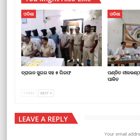
ଓଡିଶା
ଓଡିଶା
ବ୍ରାଉନ ସୁଗର ସହ ୫ ଗିରଫ
ପଣ୍ଡିତ ନୀଳକଣ୍ଠ
ପାଳିତ
PREV
NEXT
LEAVE A REPLY
Your email addre