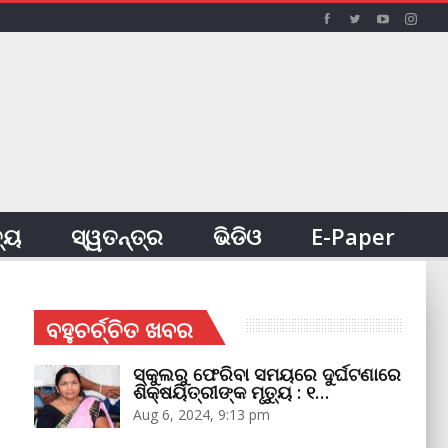
ତ୍ୟ
ସ୍ୱତନ୍ତ୍ର
ଭିଡିଓ
E-Paper
ବହୁଚର୍ଚ୍ଚିତ ଖବର
ସ୍କୁଲରୁ ଫେରିବା ସମୟରେ ଦୁର୍ଘଟଣାରେ
ଶିକ୍ଷୟିତ୍ରୀଙ୍କ ମୃତ୍ୟୁ : ୧…
Aug 6, 2024, 9:13 pm