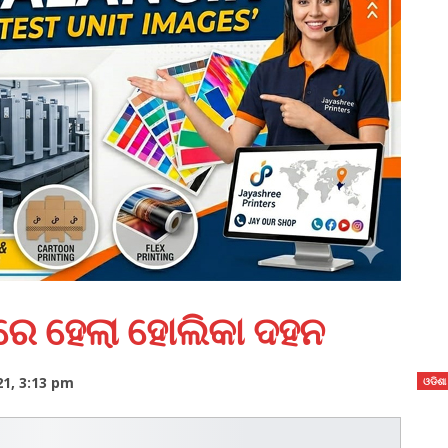
ହାରେ ହେଲା ହୋଲିକା ଦହନ
1, 3:13 pm
ଓଡିଶା