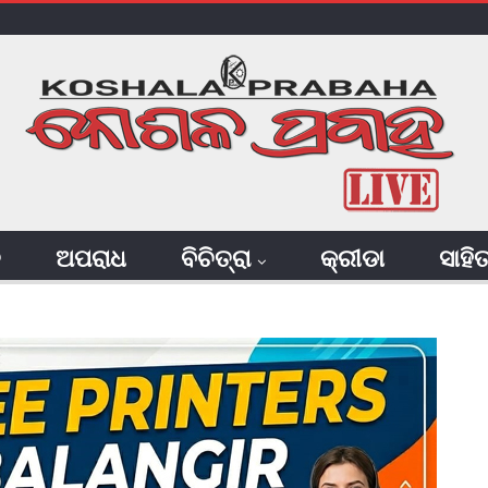
ି
ଅପରାଧ
ବିଚିତ୍ରା
କ୍ରୀଡା
ସାହି