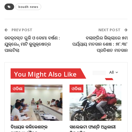
boudh news
PREV POST
NEXT POST
ଜବର୍‌ଦସ୍ତ ଗୁଳି ଓ ବୋମା ବର୍ଷଣ :
ବଲାଙ୍ଗିର ଜିଲ୍ଲାରେ ୫ମ
ୟୁକ୍ରେନ୍‌ ମାଟି କୁରୁକ୍ଷେତ୍ର
ପର୍ଯ୍ୟାୟ ମତଦାନ ଶେଷ : ୭୮.୩୮
ପାଲଟିଲା
ପ୍ରତିଶତ ମତଦାନ
You Might Also Like
All
ଓଡିଶା
ଓଡିଶା
ବିଧାୟକ କଳିକେଶଙ୍କ
ସାଲେଭଟା ଫାଣ୍ଡି ଅଧିକାରୀ