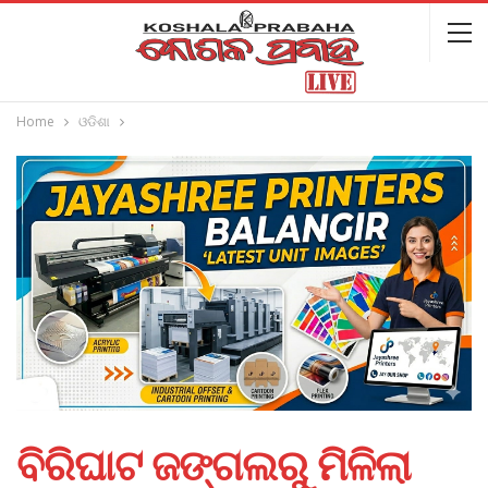
Home
ଓଡିଶା
ବିରିଘାଟ ଜଙ୍ଗଲରୁ ମିଳିଲା