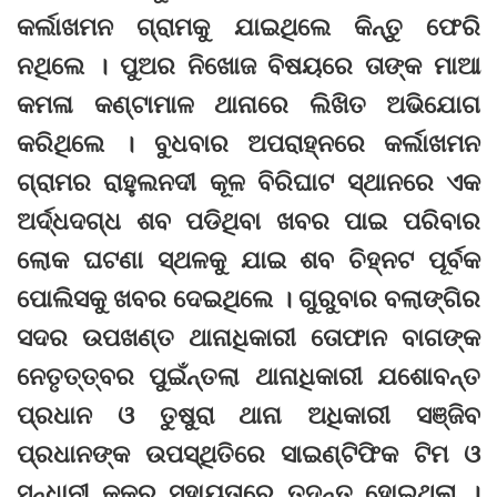
କର୍ଲାଖମନ ଗ୍ରାମକୁ ଯାଇଥିଲେ କିନ୍ତୁ ଫେରି
ନଥିଲେ । ପୁଅର ନିଖୋଜ ବିଷୟରେ ତାଙ୍କ ମାଆ
କମଳା କଣ୍ଟାମାଳ ଥାନାରେ ଲିଖିତ ଅଭିଯୋଗ
କରିଥିଲେ । ବୁଧବାର ଅପରାହ୍ନରେ କର୍ଲାଖମନ
ଗ୍ରାମର ରାହୁଲନଦୀ କୂଳ ବିରିଘାଟ ସ୍ଥାନରେ ଏକ
ଅର୍ଦ୍ଧଦଗ୍ଧ ଶବ ପଡିଥିବା ଖବର ପାଇ ପରିବାର
ଲୋକ ଘଟଣା ସ୍ଥଳକୁ ଯାଇ ଶବ ଚିହ୍ନଟ ପୂର୍ବକ
ପୋଲିସକୁ ଖବର ଦେଇଥିଲେ । ଗୁରୁବାର ବଲାଙ୍ଗିର
ସଦର ଉପଖଣ୍ତ ଥାନାଧିକାରୀ ତୋଫାନ ବାଗଙ୍କ
ନେତୃତ୍ତ୍ବର ପୁଇଁନ୍ତଲା ଥାନାଧିକାରୀ ଯଶୋବନ୍ତ
ପ୍ରଧାନ ଓ ତୁଷୁରା ଥାନା ଅଧିକାରୀ ସଞ୍ଜିବ
ପ୍ରଧାନଙ୍କ ଉପସ୍ଥିତିରେ ସାଇଣ୍ଟିଫିକ ଟିମ ଓ
ସନ୍ଧାନୀ କୁକୁର ସହାୟତାରେ ତଦନ୍ତ ହୋଇଥିଲା ।