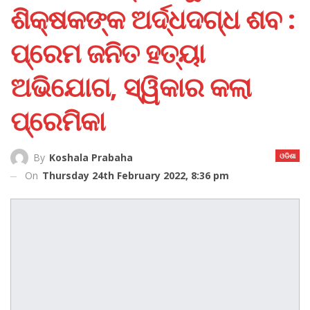
ଶିକ୍ଷକଙ୍କ ଅର୍ଦ୍ଧଦଗ୍ଧ ଶବ :
ପ୍ରେମ ଜନିତ ହତ୍ୟା
ଅଭିଯୋଗ, ସ୍ୱିକାର କଲା
ପ୍ରେମିକା
ଓଡିଶା
By
Koshala Prabaha
On
Thursday 24th February 2022, 8:36 pm