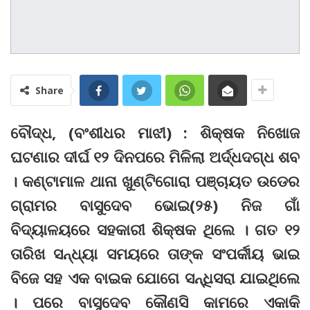
Share
ବୌଦ୍ଧ, (ବଂଶୀଧର ମାଝୀ) : ଶିକ୍ଷକ ନିଖୋଜ
ଘଟଣାର ଦୀର୍ଘ ୧୨ ଦିନପରେ ମିଳିଲା ଅର୍ଦ୍ଧଦଗ୍ଧ ଶବ
। କଣ୍ଟାମାଳ ଥାନା ଖୁଣ୍ଟିଗୋରା ପଞ୍ଚାୟତ ଉଡେର
ଗ୍ରାମର ବାସୁଦେବ ଭୋଇ(୨୫) ନିଜ ଗାଁ
ବିଦ୍ୟାଳୟରେ ସହକାରୀ ଶିକ୍ଷକ ଥିଲେ । ଗତ ୧୨
ତାରିଖ ସନ୍ଧ୍ୟା ସମୟରେ ତାଙ୍କ ସଂପର୍କୀୟ ଭାଇ
ବିଜେ ସହ ଏକ ବାଇକ ଯୋଗେ ସନ୍ଧିସରା ଯାଇଥିଲେ
। ପରେ ବାସୁଦେବ କୌଣସି କାମରେ ଏକାକି