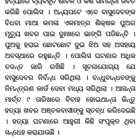
ହତ୍ୟାରେ ବ୍ୟବହୃତ ଶାବଳ ଓ କିଶି ସାମଗ୍ରୀ ଜବତ
କରିଛି ପୋଲିସ । ଅନ୍ୟପଟେ ଏବେ ବାସୁଦେବଙ୍କ
ବିଧବା ମାଆ କମଳା ଏକମାତ୍ର ଶିକ୍ଷକ ପୁଅର
ମୃତ୍ୟୁ ଖବର ପାଇ ଦୁଃଖରେ ଭାଙ୍ଗି ପଡିଛନ୍ତି ।
ପୁଅକୁ ହରାଇ ଛୋଟଛୋଟ ଦୁଇ ଝିଅ ସହ ଅସହାୟ
ଅବସ୍ଥାରେ ରହୁଛନ୍ତି । ପୋଲିସ ଘଟଣାର ଅଧିକ
ତଦନ୍ତ ଜାରି ରଖିଛି । ସୂଚନାଯୋଗ୍ୟ ଯେ
ବାସୁଦେବର ନିର୍ବନ୍ଧ ସରିଥିଲା । ବନ୍ଧୁବାନ୍ଧବଙ୍କୁ
ନିମନ୍ତ୍ରଣ କାର୍ଡ ଦେବା ମଧ୍ୟ ସରିଥିଲା । ଆସନ୍ତା
ମାର୍ଚ୍ଚ ୯ ତାରିଖରେ ବିବାହ ହୋଇଥାନ୍ତା କିନ୍ତୁ
ହତ୍ୟା ଖବର ଅଞ୍ଚଳବାସୀଙ୍କୁ ସ୍ତବ୍ଧ କରିଦେଇଛି
। ହତ୍ୟା ଘଟଣାରେ ଆହୁରୀ କିଛି ସଂପୃକ୍ତ ଥିବା
ସନ୍ଧେହ କରାଯାଉଛି ।