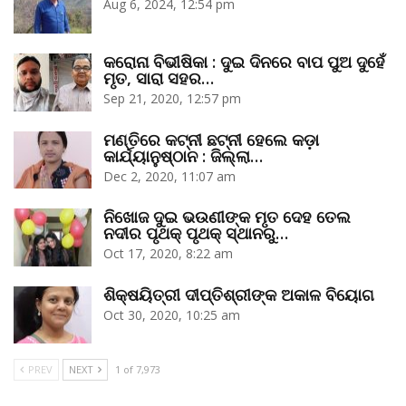
Aug 6, 2024, 12:54 pm
କରୋନା ବିଭୀଷିକା : ଦୁଇ ଦିନରେ ବାପ ପୁଅ ଦୁହେଁ
ମୃତ, ସାରା ସହର…
Sep 21, 2020, 12:57 pm
ମଣ୍ତିରେ କଟ୍‌ନୀ ଛଟ୍‌ନୀ ହେଲେ କଡ଼ା
କାର୍ଯ୍ୟାନୁଷ୍ଠାନ : ଜିଲ୍ଲା…
Dec 2, 2020, 11:07 am
ନିଖୋଜ ଦୁଇ ଭଉଣୀଙ୍କ ମୃତ ଦେହ ତେଲ
ନଦୀର ପୃଥକ୍‌ ପୃଥକ୍‌ ସ୍ଥାନରୁ…
Oct 17, 2020, 8:22 am
ଶିକ୍ଷୟିତ୍ରୀ ଦୀପ୍ତିଶ୍ରୀଙ୍କ ଅକାଳ ବିୟୋଗ
Oct 30, 2020, 10:25 am
PREV
NEXT
1 of 7,973