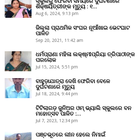
ସ୍କୁଲରୁ ଫେରିବା ସମୟରେ ଦୁର୍ଘଟଣାରେ
ଶିକ୍ଷୟିତ୍ରୀଙ୍କ ମୃତ୍ୟୁ : ୧…
Aug 6, 2024, 9:13 pm
ଜିଲ୍ଲା ପ୍ରାଥମିକ ସଂଘର ନୂଆଁଖାଇ ଭେଟଘାଟ
ପାଳିତ
Sep 20, 2021, 11:42 am
ଧର୍ମପ୍ରାଣା ମହିଳା ଲକ୍ଷ୍ମୀପ୍ରିୟା ତ୍ରିପାଠୀଙ୍କ
ପରଲୋକ
Jul 15, 2024, 5:51 pm
ବାହୁଡ଼ାଯାତ୍ରା ଦେଖି ଫେରିବା ବେଳେ
ଦୁର୍ଘଟଣାରେ ମୃତ୍ୟୁ
Jul 18, 2024, 9:44 pm
ଟିଟିଲାଗଡ଼ ଜୁନିଅର ଓମ୍‌ ଭ୍ୟାଲି ସ୍କୁଲରେ ବନ
ମହୋତ୍ସବ ପାଳିତ :…
Jul 7, 2023, 12:34 pm
ପଞ୍ଚଭୂତରେ ଲୀନ ହେଲେ ନିମାଇଁ