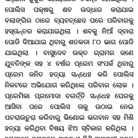
ପୋଲିସ ପକ୍ଷରୁ ଶବ ଉଦ୍ଧାର କରାଯାଇ
ବଲାଙ୍ଗିର ଠାରେ ବ୍ୟବଚ୍ଛେଦ ପରେ ପରିବାରକୁ
ହସ୍ତାନ୍ତର କରାଯାଇଥିଲା । ଶବକୁ ନିଆଁ ଦ୍ବାରା
ପୋଡି ଦିଆଯାଇ ଥିବାରୁ ଶତକଡା ୮୦ ଭାଗ ପୋଡି
ଯାଇଥିଲା । ବାସୁଦେବ ଉକ୍ତ ଗ୍ରାମର ଜଣେ
ଯୁବତିଙ୍କ ସହ ୪ ବର୍ଷର ପ୍ରେମ ସଂପର୍କ ଥିବାରୁ
ପ୍ରେମ ଜନିତ ହତ୍ୟା ସନ୍ଧେହ କରି ପୋଲିସ
ନିକଟରେ ଅଭିଯୋଗ କରିଥିଲେ ପରିବାର ଲୋକ ।
ପ୍ରେମିକା ପ୍ରମୋଦା ବଗର୍ତ୍ତି ସନ୍ଧେହ ଘେରକୁ
ଆସିବା ପରେ ପୋଲିସ ତାକୁ ଉଠାଇ ନେଇ
ପଚରାଉଚୁରା କରିବାରୁ ଭିଣୋଇ ଭଗବାନ ସହ ମିଶି
ହତ୍ୟା କରିଥିବା ବିଷୟ ଝିଅ ସ୍ବିକାର କରିଥିଲା ।