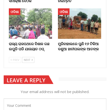
ସମୀକ୍ଷା ବୈଠକ
ନିଲମ୍ବିତ
ଓଡିଶା
ଓଡିଶା
ରାଜ୍ୟ ରାଜପଥରେ ବିଶାଳ ଗଛ
ମୁରିବାହାଲରେ ପୁଣି ୧୬ ଟିକିଆ
ଉପୁଡି ପଡି ଯାତାୟାତ ଠପ୍‌
ବଣୁଆ ହାତୀପଲଙ୍କ ଆତଙ୍କ
PREV
NEXT
LEAVE A REPLY
Your email address will not be published.