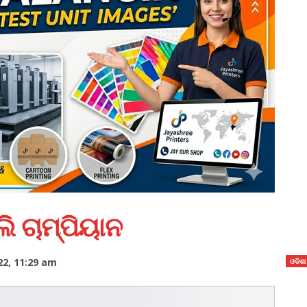
ଲି ଚାମ୍ପିୟାନ
22, 11:29 am
ଓଡିଶା