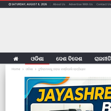
About Us
Advertise With Us
Contact Us
SATURDAY, AUGUST 8, 2026
ଓଡିଶା
ଦେଶ ବିଦେଶ
ରାଜନୀତ
Home
ଓଡିଶା
ଟୁହିଲାମାଲକୁ ହରାଇ ବାଞ୍ଜିପାଲି ଚାମ୍ପିୟାନ