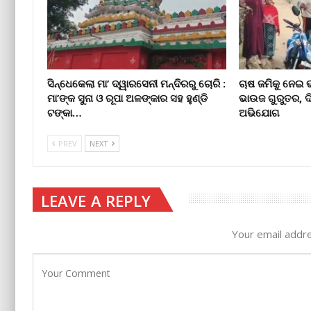
ସିନ୍ଧେକେଲା ମା’ ଦ୍ୱାରସେନୀ ମନ୍ଦିରରୁ ଚୋରି :
ଚାଷ ଜମିକୁ ନେଇ 
ମା’ଙ୍କ ସୁନା ଓ ରୂପା ଅଳଙ୍କାର ସହ ହୁଣ୍ଡି
ଭାଉଜ ଗୁରୁତର, 
ଟଙ୍କା…
ଅଭିଯୋଗ
PREV
NEXT
LEAVE A REPLY
Your email addre