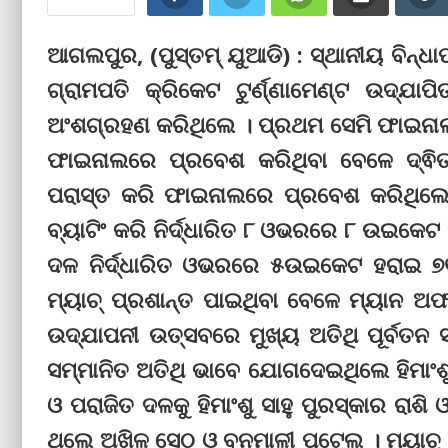
ଆଗଲପୁର, (ପୁସ୍ତମ୍ ଯୁଆଡି) : ସ୍ଥାନୀୟ ବିନ୍ଧାପ
ଗ୍ରାମପତି କ୍ରିକେଟ ଟୁର୍ଣ୍ଣାମେଣ୍ଟ ଉଦ୍‌ଯା
ଅଂଶଗ୍ରହଣ କରିଥିଲେ । ପ୍ରଥମ ସେମି ଫାଇନାଲର
ଫାଇନାଲରେ ପ୍ରବେଶ କରିଥିବା ବେଳେ ଦ୍ଵିତୀ
ପରାସ୍ତ କରି ଫାଇନାଲରେ ପ୍ରବେଶ କରିଥିଲେ 
ବ୍ୟାଟିଂ କରି ନିର୍ଦ୍ଧାରିତ ୮ ଓଭରରେ ୮ ଉଇକେଟ
ଦଳ ନିର୍ଦ୍ଧାରିତ ଓଭରରେ ୫ଉଇକେଟ ହରାଇ ୭
ମ୍ୟାଚ୍ ପ୍ରଶାନ୍ତ ପାଇଥିବା ବେଳେ ମ୍ୟାନ ଅ
ଉଦ୍‌ଯାପନୀ ଉତ୍ସବରେ ମୁଖ୍ୟ ଅତିଥି ପୂର୍ବତ
ସମ୍ମାନିତ ଅତିଥି ଭାବେ ଯୋଗଦେଇଥିଲେ ହିମାଂଶୁ
ଓ ପରାଜିତ ଦଳକୁ ହିମାଂଶୁ ସାହୁ ପୁରସ୍କାର ରାଶ
ଥିଲେ ଅଖିଳ ସେଠ ଓ ବନମାଳୀ ପୁଟେଲ । ମ୍ୟାଚ୍ 