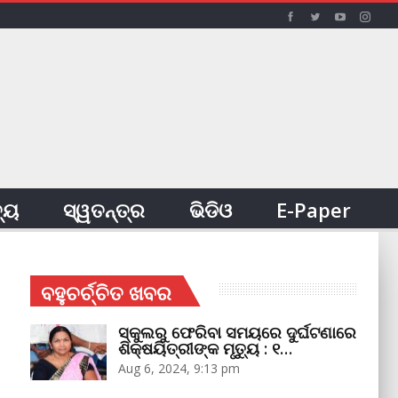
ତ୍ୟ
ସ୍ୱତନ୍ତ୍ର
ଭିଡିଓ
E-Paper
ବହୁଚର୍ଚ୍ଚିତ ଖବର
ସ୍କୁଲରୁ ଫେରିବା ସମୟରେ ଦୁର୍ଘଟଣାରେ
ଶିକ୍ଷୟିତ୍ରୀଙ୍କ ମୃତ୍ୟୁ : ୧…
Aug 6, 2024, 9:13 pm