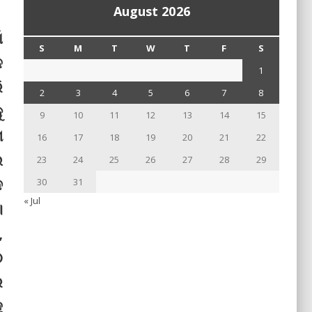
August 2026
ଁ
S
M
T
W
T
F
S
ଳ
1
ି
2
3
4
5
6
7
8
ୁ
9
10
11
12
13
14
15
େ
16
17
18
19
20
21
22
ଲ
23
24
25
26
27
28
29
ଦ
30
31
« Jul
।
,
ଠ
େ
ୁ