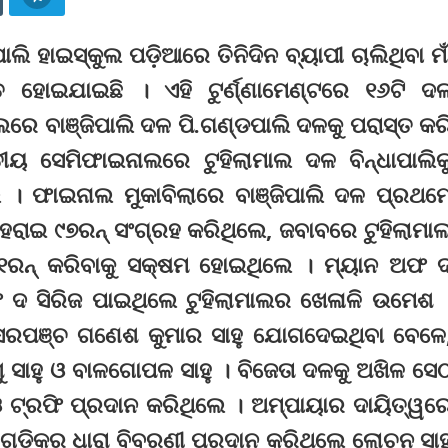
ାଲି ହାଇସ୍କୁଲ ପଡ଼ିଆରେ ତିନିଦିନ ବ୍ୟାପୀ ଚାଲିଥିବା ମା
ପିତ ହୋଇଯାଇଛି । ଏହି ଟୁର୍ଣ୍ଣାମେଣ୍ଟରେ ୧୬ଟି ଦ
େ ବାଞ୍ଜିପାଲି ଦଳ ପି.ଗଣ୍ଡପାଲି ଦଳକୁ ପରାସ୍ତ କର
ୟ ସେମିଫାଇନାଲରେ ଟୁହିଲାମାଲ ଦଳ ବିନ୍ଧାପାଲିକ
। ଫାଇନାଲ ମୁକାବିଲାରେ ବାଞ୍ଜିପାଲି ଦଳ ପ୍ରଥମ
 ହରାଇ ୯୭ରନ୍ ସଂଗ୍ରହ କରିଥିଲେ, ଜବାବରେ ଟୁହିଲାମା
୧ରନ୍ କରିବାକୁ ସକ୍ଷମ ହୋଇଥିଲେ । ମ୍ୟାନ ଅଫ 
ଫ ଦ ସିରିଜ ପାଇଥିଲେ ଟୁହିଲାମାଲର ଖେଳାଳି ଉମେଶ 
ନ ସରପଞ୍ଚ ଗଣେଶ କୁମାର ସାହୁ ଯୋଗଦେଇଥିବା ବେଳେ
 ସାହୁ ଓ ବାଳଗୋପଳ ସାହୁ । ବିଜେତା ଦଳକୁ ଅଖିଳ ସେ
ି ଓ ଟ୍ରଫି ପ୍ରଦାନ କରିଥିଲେ । ଅମ୍ପାୟାର ଦାୟିତ୍ୱର
ଗୁଡିକର ଧାରା ବିବରଣୀ ପ୍ରଦାନ କରିଥିଲେ ଲୋଚନ ସାହ