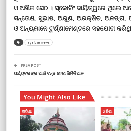
ଓ ଅଖିଳ ସେଠ । ସ୍କୋରିଂ ଦାୟିତ୍ୱରେ ଥିଲେ ଅଶୋ
ସନ୍ତୋଷ, ସୁଭାଷ, ଅରୁଣ, ଅରକ୍ଷିତ, ଅନଙ୍ଗ, ଅନ
ଓ ଅନ୍ୟମାନେ ଟୁର୍ଣ୍ଣାମେଣ୍ଟରେ ସହଯୋଗ କରିଥ
agalpur news
PREV POST
ପର୍ଯ୍ୟଟକଙ୍କ ପାଇଁ ବନ୍ଦ ହେଲା ଶିମିଳିପାଳ
You Might Also Like
ଓଡିଶା
ଓଡିଶା