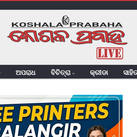
ି
ଅପରାଧ
ବିଚିତ୍ରା
କ୍ରୀଡା
ସାହି