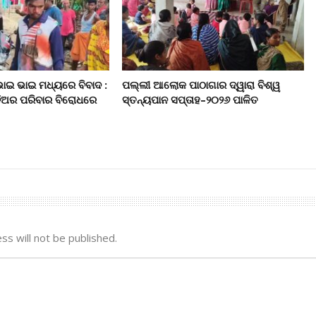
ଭାଇ ଭାଇ ମଧ୍ୟରେ ବିବାଦ :
ପଲ୍ଲୀ ଆଲୋକ ପାଠାଗାର ଦ୍ୱାରା ବିଶ୍ୱ
ଦିଅର ପରିବାର ବିରୋଧରେ
ସ୍ତନ୍ୟପାନ ସପ୍ତାହ–୨୦୨୬ ପାଳିତ
ss will not be published.