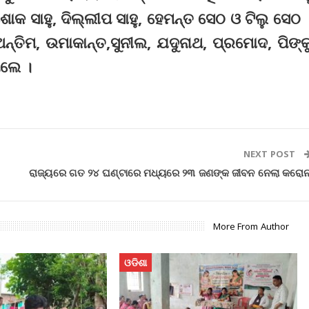
କ ସାହୁ, ଦିଲ୍ଲୀପ ସାହୁ, ହେମନ୍ତ ସେଠ ଓ ଟିଲୁ ସେଠ 
୍ତିମ, ଉମାକାନ୍ତ,ସୁନୀଲ, ଯଦୁନାଥ, ପ୍ରମୋଦ, ପିଙ୍କ
ିଲେ ।
NEXT POST
ରାଜ୍ୟରେ ଗତ ୨୪ ଘଣ୍ଟାରେ ମଧ୍ୟରେ ୨୩ ଜଣଙ୍କ ଜୀବନ ନେଲା କରୋନ
More From Author
ଓଡିଶା