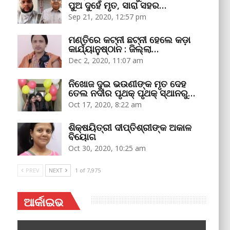
ପୁଅ ଦୁହେଁ ମୃତ, ସାରା ସହର…
Sep 21, 2020, 12:57 pm
ମଣ୍ତିରେ କଟ୍‌ନୀ ଛଟ୍‌ନୀ ହେଲେ କଡ଼ା
କାର୍ଯ୍ୟାନୁଷ୍ଠାନ : ଜିଲ୍ଲା…
Dec 2, 2020, 11:07 am
ନିଖୋଜ ଦୁଇ ଭଉଣୀଙ୍କ ମୃତ ଦେହ
ତେଲ ନଦୀର ପୃଥକ୍‌ ପୃଥକ୍‌ ସ୍ଥାନରୁ…
Oct 17, 2020, 8:22 am
ଶିକ୍ଷୟିତ୍ରୀ ଦୀପ୍ତିଶ୍ରୀଙ୍କ ଅକାଳ
ବିୟୋଗ
Oct 30, 2020, 10:25 am
PREV
NEXT
1 of 7,975
ଆର୍କାଇଭ