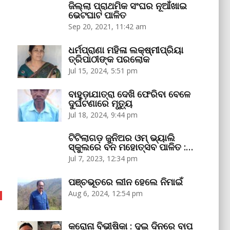
ଜିଲ୍ଲା ପ୍ରାଥମିକ ସଂଘର ନୂଆଁଖାଇ
ଭେଟଘାଟ ପାଳିତ
Sep 20, 2021, 11:42 am
ଧର୍ମପ୍ରାଣା ମହିଳା ଲକ୍ଷ୍ମୀପ୍ରିୟା
ତ୍ରିପାଠୀଙ୍କ ପରଲୋକ
Jul 15, 2024, 5:51 pm
ବାହୁଡ଼ାଯାତ୍ରା ଦେଖି ଫେରିବା ବେଳେ
ଦୁର୍ଘଟଣାରେ ମୃତ୍ୟୁ
Jul 18, 2024, 9:44 pm
ଟିଟିଲାଗଡ଼ ଜୁନିଅର ଓମ୍‌ ଭ୍ୟାଲି
ସ୍କୁଲରେ ବନ ମହୋତ୍ସବ ପାଳିତ :…
Jul 7, 2023, 12:34 pm
ପଞ୍ଚଭୂତରେ ଲୀନ ହେଲେ ନିମାଇଁ
Aug 6, 2024, 12:54 pm
କରୋନା ବିଭୀଷିକା : ଦୁଇ ଦିନରେ ବାପ