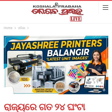
Home
ଓଡିଶା
ରାଜ୍ୟରେ ଗତ ୨୪ ଘଂଟା