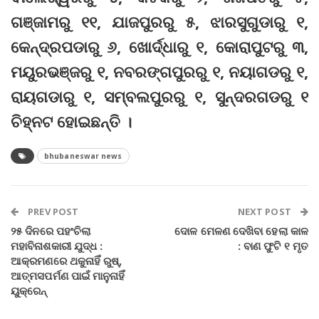
ଗଞ୍ଜାମରୁ ୧୧, ଯାଜପୁରରୁ ୫, ଝାରସୁଗୁଡାରୁ ୧,
କେନ୍ଦ୍ରପଡାରୁ ୬, ଖୋର୍ଦ୍ଧାରୁ ୧, କୋରାପୁଟରୁ ୩,
ମୟୁରଭଞ୍ଜରୁ ୧, ନବରଙ୍ଗପୁରରୁ ୧, ନୟାଗଡରୁ ୧,
ରାୟଗଡାରୁ ୧, ସମ୍ବଲପୁରରୁ ୧, ସୁନ୍ଦରଗଡରୁ ୧
ଚିହ୍ନଟ ହୋଇଛନ୍ତି ।
bhubaneswar news
PREV POST
NEXT POST
୨୫ ଦିନରେ ପହଂଚିଲା
ଦୋଳ ମେଳଣ ଦେଖିବା ହେଲା କାଳ
ମହାବିନାଶକାରୀ ଯୁଦ୍ଧ :
: ବାଣ ଫୁଟି ୧ ମୃତ
ଆକ୍ରମଣରେ ଥକୁନାହିଁ ରୁଷ୍‌,
ଆତ୍ମସପର୍ମଣ ପାଇଁ ମାନୁନାହିଁ
ୟୁକ୍ରେନ୍‌