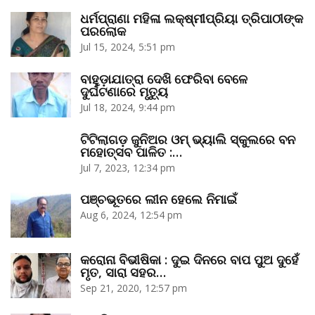
ଧର୍ମପ୍ରାଣା ମହିଳା ଲକ୍ଷ୍ମୀପ୍ରିୟା ତ୍ରିପାଠୀଙ୍କ
ପରଲୋକ
Jul 15, 2024, 5:51 pm
ବାହୁଡ଼ାଯାତ୍ରା ଦେଖି ଫେରିବା ବେଳେ
ଦୁର୍ଘଟଣାରେ ମୃତ୍ୟୁ
Jul 18, 2024, 9:44 pm
ଟିଟିଲାଗଡ଼ ଜୁନିଅର ଓମ୍‌ ଭ୍ୟାଲି ସ୍କୁଲରେ ବନ
ମହୋତ୍ସବ ପାଳିତ :…
Jul 7, 2023, 12:34 pm
ପଞ୍ଚଭୂତରେ ଲୀନ ହେଲେ ନିମାଇଁ
Aug 6, 2024, 12:54 pm
କରୋନା ବିଭୀଷିକା : ଦୁଇ ଦିନରେ ବାପ ପୁଅ ଦୁହେଁ
ମୃତ, ସାରା ସହର…
Sep 21, 2020, 12:57 pm