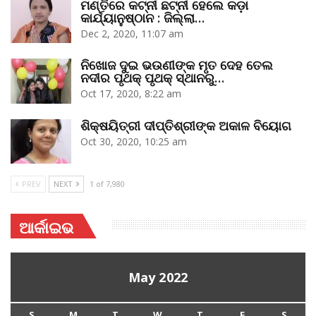
ମଣ୍ତିରେ କଟ୍‌ନୀ ଛଟ୍‌ନୀ ହେଲେ କଡ଼ା
କାର୍ଯ୍ୟାନୁଷ୍ଠାନ : ଜିଲ୍ଲା…
Dec 2, 2020, 11:07 am
ନିଖୋଜ ଦୁଇ ଭଉଣୀଙ୍କ ମୃତ ଦେହ ତେଲ
ନଦୀର ପୃଥକ୍‌ ପୃଥକ୍‌ ସ୍ଥାନରୁ…
Oct 17, 2020, 8:22 am
ଶିକ୍ଷୟିତ୍ରୀ ଦୀପ୍ତିଶ୍ରୀଙ୍କ ଅକାଳ ବିୟୋଗ
Oct 30, 2020, 10:25 am
PREV
NEXT
1 of 7,980
ଆର୍କାଇଭ
May 2022
S
M
T
W
T
F
S