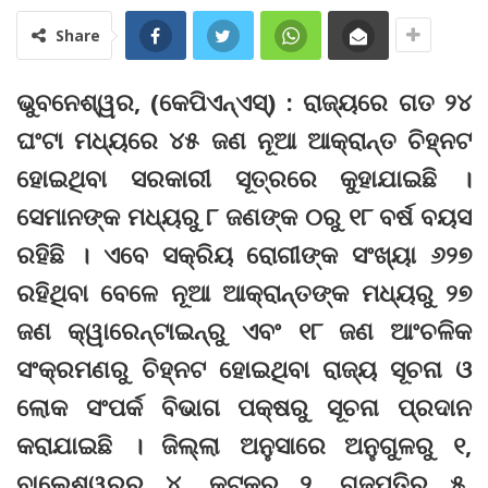
Share
ଭୁବନେଶ୍ୱର, (କେପିଏନ୍‌ଏସ୍‌) : ରାଜ୍ୟରେ ଗତ ୨୪
ଘଂଟା ମଧ୍ୟରେ ୪୫ ଜଣ ନୂଆ ଆକ୍ରାନ୍ତ ଚିହ୍ନଟ
ହୋଇଥିବା ସରକାରୀ ସୂତ୍ରରେ କୁହାଯାଇଛି ।
ସେମାନଙ୍କ ମଧ୍ୟରୁ ୮ ଜଣଙ୍କ ୦ରୁ ୧୮ ବର୍ଷ ବୟସ
ରହିଛି । ଏବେ ସକ୍ରିୟ ରୋଗୀଙ୍କ ସଂଖ୍ୟା ୬୨୭
ରହିଥିବା ବେଳେ ନୂଆ ଆକ୍ରାନ୍ତଙ୍କ ମଧ୍ୟରୁ ୨୭
ଜଣ କ୍ୱାରେନ୍‌ଟାଇନ୍‌ରୁ ଏବଂ ୧୮ ଜଣ ଆଂଚଳିକ
ସଂକ୍ରମଣରୁ ଚିହ୍ନଟ ହୋଇଥିବା ରାଜ୍ୟ ସୂଚନା ଓ
ଲୋକ ସଂପର୍କ ବିଭାଗ ପକ୍ଷରୁ ସୂଚନା ପ୍ରଦାନ
କରାଯାଇଛି । ଜିଲ୍ଲା ଅନୁସାରେ ଅନୁଗୁଳରୁ ୧,
ବାଲେଶ୍ୱରରୁ ୪, କଟକରୁ ୨, ଗଜପତିରୁ ୫,