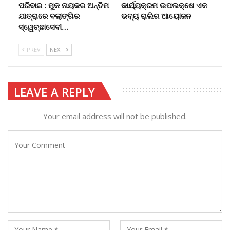
ପରିବାର : ମୁକ ନାୟକର ଅନ୍ତିମ
କାର୍ଯ୍ୟକ୍ରମ ଉପଲକ୍ଷେ ଏକ
ଯାତ୍ରାରେ ବଲାଙ୍ଗିର
ଭବ୍ୟ ରାଲିର ଆୟୋଜନ
ସ୍ୱେଚ୍ଛାସେବୀ…
PREV
NEXT
LEAVE A REPLY
Your email address will not be published.