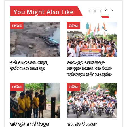
You Might Also Like
All
ଓଡିଶା
ଓଡିଶା
ବର୍ଷା ଧୋଇନେଲା ରାସ୍ତା,
ନରେନ୍ଦ୍ର ମୋଦୀଜୀଙ୍କ
ଦୁର୍ଘଟଣାରେ ଜଣେ ମୃତ
ଆହ୍ୱାନ କ୍ରମେ ଏକ ବିଶାଳ
‘ତ୍ରିରଙ୍ଗା ରାଲି’ ଆୟୋଜିତ
ଓଡିଶା
ଓଡିଶା
​ଜାତି ଭୁଲିଲା ନାହିଁ ନିଷ୍ଠୁର
‘ହର ଘର ତିରଙ୍ଗା’