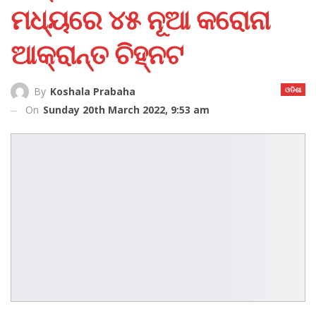
ମଧ୍ୟରେ ୪୫ ନୂଆ କରୋନା
ଆକ୍ରାନ୍ତ ଚିହ୍ନଟ
ଓଡିଶା
By
Koshala Prabaha
On
Sunday 20th March 2022, 9:53 am