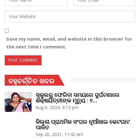
Save my name, email, and website in this browser for
the next time I comment.
ବହୁଚର୍ଚ୍ଚିତ ଖବର
ସ୍କୁଲରୁ ଫେରିବା ସମୟରେ ଦୁର୍ଘଟଣାରେ
ଶିକ୍ଷୟିତ୍ରୀଙ୍କ ମୃତ୍ୟୁ : ୧…
Aug 6, 2024, 9:13 pm
ଜିଲ୍ଲା ପ୍ରାଥମିକ ସଂଘର ନୂଆଁଖାଇ ଭେଟଘାଟ
ପାଳିତ
Sep 20, 2021, 11:42 am