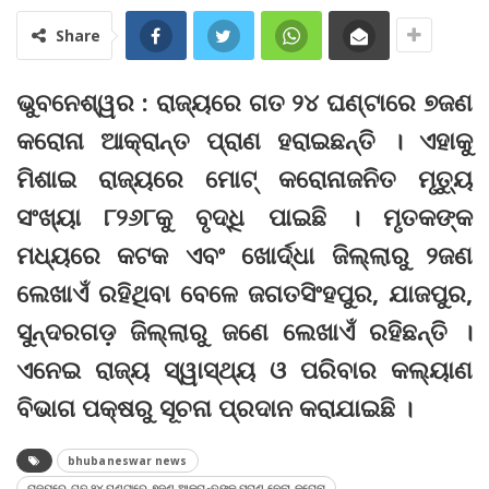
Share
ଭୁବନେଶ୍ୱର : ରାଜ୍ୟରେ ଗତ ୨୪ ଘଣ୍ଟାରେ ୭ଜଣ
କରୋନା ଆକ୍ରାନ୍ତ ପ୍ରାଣ ହରାଇଛନ୍ତି । ଏହାକୁ
ମିଶାଇ ରାଜ୍ୟରେ ମୋଟ୍ କରୋନାଜନିତ ମୃତ୍ୟୁ
ସଂଖ୍ୟା ୮୨୬୮କୁ ବୃଦ୍ଧି ପାଇଛି । ମୃତକଙ୍କ
ମଧ୍ୟରେ କଟକ ଏବଂ ଖୋର୍ଦ୍ଧା ଜିଲ୍ଲାରୁ ୨ଜଣ
ଲେଖାଏଁ ରହିଥିବା ବେଳେ ଜଗତସିଂହପୁର, ଯାଜପୁର,
ସୁନ୍ଦରଗଡ଼ ଜିଲ୍ଲାରୁ ଜଣେ ଲେଖାଏଁ ରହିଛନ୍ତି ।
ଏନେଇ ରାଜ୍ୟ ସ୍ୱାସ୍ଥ୍ୟ ଓ ପରିବାର କଲ୍ୟାଣ
ବିଭାଗ ପକ୍ଷରୁ ସୂଚନା ପ୍ରଦାନ କରାଯାଇଛି ।
bhubaneswar news
ରାଜ୍ୟରେ ଗତ ୨୪ ଘଣ୍ଟାରେ ୭ଜଣ ଆକ୍ରାନ୍ତଙ୍କ ପ୍ରାଣ ନେଲା କରୋନା