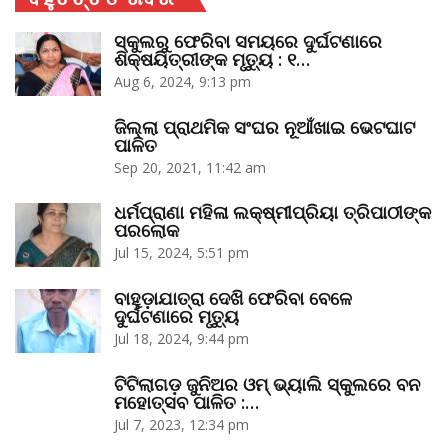
ସ୍କୁଲରୁ ଫେରିବା ସମୟରେ ଦୁର୍ଘଟଣାରେ
ଶିକ୍ଷୟିତ୍ରୀଙ୍କ ମୃତ୍ୟୁ : ୧…
Aug 6, 2024, 9:13 pm
ଜିଲ୍ଲା ପ୍ରାଥମିକ ସଂଘର ନୂଆଁଖାଇ ଭେଟଘାଟ
ପାଳିତ
Sep 20, 2021, 11:42 am
ଧର୍ମପ୍ରାଣା ମହିଳା ଲକ୍ଷ୍ମୀପ୍ରିୟା ତ୍ରିପାଠୀଙ୍କ
ପରଲୋକ
Jul 15, 2024, 5:51 pm
ବାହୁଡ଼ାଯାତ୍ରା ଦେଖି ଫେରିବା ବେଳେ
ଦୁର୍ଘଟଣାରେ ମୃତ୍ୟୁ
Jul 18, 2024, 9:44 pm
ଟିଟିଲାଗଡ଼ ଜୁନିଅର ଓମ୍‌ ଭ୍ୟାଲି ସ୍କୁଲରେ ବନ
ମହୋତ୍ସବ ପାଳିତ :…
Jul 7, 2023, 12:34 pm