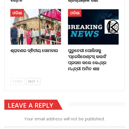
ବଣ୍ଟନ
ଶ୍ରଦ୍ଧାଞ୍ଜଳି ସଭା
ଓଡିଶା
ଓଡିଶା
ଶ୍ରାବଣର ଦ୍ଵିତୀୟ ସୋମବାର
ପୁଡୁଚେରୀ ପୋଲିସକୁ
‘ପ୍ରେସିଡେଣ୍ଟସ୍ କଲର୍ସ’
ପ୍ରଦାନ କଲେ କେନ୍ଦ୍ର
ମନ୍ତ୍ରୀ ଅମିତ ଶାହ
PREV
NEXT
LEAVE A REPLY
Your email address will not be published.