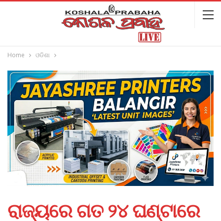
Home
ଓଡିଶା
ରାଜ୍ୟରେ ଗତ ୨୪ ଘଣ୍ଟାରେ