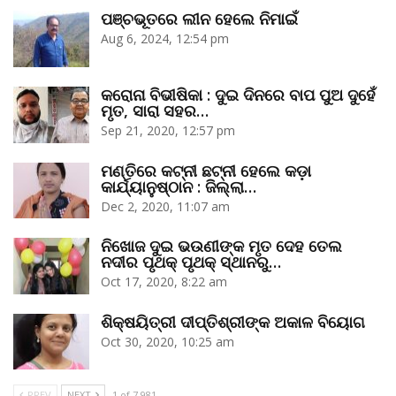
ପଞ୍ଚଭୂତରେ ଲୀନ ହେଲେ ନିମାଇଁ
Aug 6, 2024, 12:54 pm
କରୋନା ବିଭୀଷିକା : ଦୁଇ ଦିନରେ ବାପ ପୁଅ ଦୁହେଁ
ମୃତ, ସାରା ସହର…
Sep 21, 2020, 12:57 pm
ମଣ୍ତିରେ କଟ୍‌ନୀ ଛଟ୍‌ନୀ ହେଲେ କଡ଼ା
କାର୍ଯ୍ୟାନୁଷ୍ଠାନ : ଜିଲ୍ଲା…
Dec 2, 2020, 11:07 am
ନିଖୋଜ ଦୁଇ ଭଉଣୀଙ୍କ ମୃତ ଦେହ ତେଲ
ନଦୀର ପୃଥକ୍‌ ପୃଥକ୍‌ ସ୍ଥାନରୁ…
Oct 17, 2020, 8:22 am
ଶିକ୍ଷୟିତ୍ରୀ ଦୀପ୍ତିଶ୍ରୀଙ୍କ ଅକାଳ ବିୟୋଗ
Oct 30, 2020, 10:25 am
PREV
NEXT
1 of 7,981