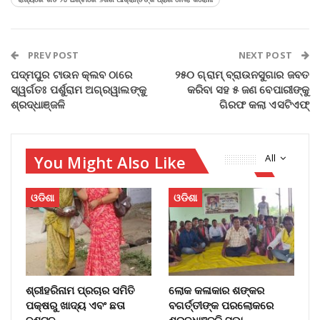
PREV POST
NEXT POST
ପଦ୍ମପୁର ଟାଉନ କ୍ଲବ ଠାରେ
୨୫୦ ଗ୍ରାମ୍ ବ୍ରାଉନସୁଗାର ଜବତ
ସ୍ୱର୍ଗତଃ ପର୍ଶୁରାମ ଅଗ୍ରୱାଲଙ୍କୁ
କରିବା ସହ ୫ ଜଣ ବେପାରୀଙ୍କୁ
ଶ୍ରଦ୍ଧାଞ୍ଜଳି
ଗିରଫ କଲା ଏସଟିଏଫ୍
You Might Also Like
All
ଓଡିଶା
ଓଡିଶା
ଶ୍ରୀହରିନାମ ପ୍ରଚାର ସମିତି
ଲୋକ କଳାକାର ଶଙ୍କର
ପକ୍ଷରୁ ଖାଦ୍ୟ ଏବଂ ଛତା
ବଗର୍ତ୍ତୀଙ୍କ ପରଲୋକରେ