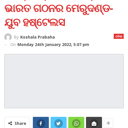
ଭାରତ ଗଠନର ମେରୁଦଣ୍ଡ-
ଯୁବ ହଷ୍ଟେଲସ
ଓଡିଶା
By
Koshala Prabaha
On
Monday 24th January 2022, 5:07 pm
Share