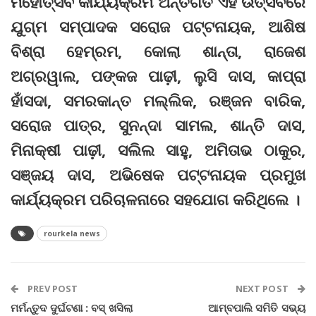
ମହୋତ୍ସବ କାର୍ଯ୍ୟକ୍ରମ ଅନ୍ତର୍ଗତ ଏହି ଉତ୍ସବରେ
ଯୁଗ୍ମ ସମ୍ପାଦକ ସରୋଜ ପଟ୍ଟନାୟକ, ଆଶିଷ
ବିଶ୍ରା ହେମ୍ରମ, କୋଲା ଶାନ୍ତା, ରାଜେଶ
ଅଗ୍ରୱାଲ, ପଙ୍କଜ ପାଢ଼ୀ, ଲୁସି ଦାସ, କାପ୍ରା
ହାଁସଦା, ସମରକାନ୍ତ ମଲ୍ଲିକ, ରଞ୍ଜନ ବାରିକ,
ସରୋଜ ପାତ୍ର, ସୁନନ୍ଦା ସାମଲ, ଶାନ୍ତି ଦାସ,
ମିନାକ୍ଷୀ ପାଢ଼ୀ, ସଲିଲ ସାହୁ, ଅମିତାଭ ଠାକୁର,
ସଞ୍ଜୟ ଦାସ, ଅଭିଷେକ ପଟ୍ଟନାୟକ ପ୍ରମୁଖ
କାର୍ଯ୍ୟକ୍ରମ ପରିଚାଳନାରେ ସହଯୋଗ କରିଥିଲେ ।
rourkela news
PREV POST
NEXT POST
ମର୍ମନ୍ତୁଦ ଦୁର୍ଘଟଣା : ବସ୍‌ ଖସିଲା
ଆମ୍ବପାଲି ସମିତି ସଭ୍ୟ