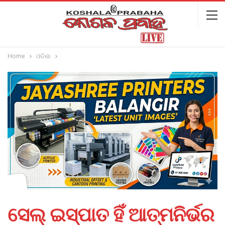
Home
ଓଡିଶା
ସେଲ୍ ଇସ୍ପାତ ହିଁ ଆତ୍ମନିର୍ଭର