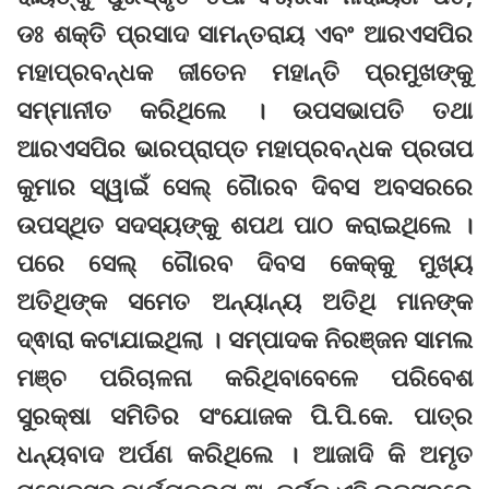
ଡଃ ଶକ୍ତି ପ୍ରସାଦ ସାମନ୍ତରାୟ ଏବଂ ଆରଏସପିର
ମହାପ୍ରବନ୍ଧକ ଜୀତେନ ମହାନ୍ତି ପ୍ରମୁଖଙ୍କୁ
ସମ୍ମାନୀତ କରିଥିଲେ । ଉପସଭାପତି ତଥା
ଆରଏସପିର ଭାରପ୍ରାପ୍ତ ମହାପ୍ରବନ୍ଧକ ପ୍ରତାପ
କୁମାର ସ୍ୱାଇଁ ସେଲ୍ ଗୈାରବ ଦିବସ ଅବସରରେ
ଉପସ୍ଥିତ ସଦସ୍ୟଙ୍କୁ ଶପଥ ପାଠ କରାଇଥିଲେ ।
ପରେ ସେଲ୍ ଗୈାରବ ଦିବସ କେକ୍‌କୁ ମୁଖ୍ୟ
ଅତିଥିଙ୍କ ସମେତ ଅନ୍ୟାନ୍ୟ ଅତିଥି ମାନଙ୍କ
ଦ୍ଵାରା କଟାଯାଇଥିଲା । ସମ୍ପାଦକ ନିରଞ୍ଜନ ସାମଲ
ମଞ୍ଚ ପରିଚାଳନା କରିଥିବାବେଳେ ପରିବେଶ
ସୁରକ୍ଷା ସମିତିର ସଂଯୋଜକ ପି.ପି.କେ. ପାତ୍ର
ଧନ୍ୟବାଦ ଅର୍ପଣ କରିଥିଲେ । ଆଜାଦି କି ଅମୃତ