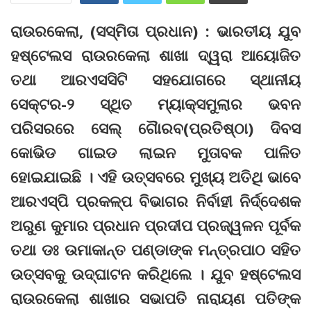
ରାଉରକେଲା, (ସସ୍ମିତା ପ୍ରଧାନ) : ଭାରତୀୟ ଯୁବ
ହଷ୍ଟେଲସ ରାଉରକେଲା ଶାଖା ଦ୍ୱରା ଆୟୋଜିତ
ତଥା ଆରଏସସିଟି ସହଯୋଗରେ ସ୍ଥାନୀୟ
ସେକ୍ଟର-୨ ସ୍ଥିତ ମ୍ୟାକ୍ସମୁଲାର ଭବନ
ପରିସରରେ ସେଲ୍ ଗୈାରବ(ପ୍ରତିଷ୍ଠା) ଦିବସ
କୋଭିଡ ଗାଇଡ ଲାଇନ ମୁତାବକ ପାଳିତ
ହୋଇଯାଇଛି । ଏହି ଉତ୍ସବରେ ମୁଖ୍ୟ ଅତିଥି ଭାବେ
ଆରଏସ୍‌ପି ପ୍ରକଳ୍ପ ବିଭାଗର ନିର୍ବାହୀ ନିର୍ଦ୍ଦେଶକ
ଅରୁଣ କୁମାର ପ୍ରଧାନ ପ୍ରଦୀପ ପ୍ରଜ୍ୱଳନ ପୂର୍ବକ
ତଥା ଡଃ ଉମାକାନ୍ତ ପଣ୍ଡାଙ୍କ ମନ୍ତ୍ରପାଠ ସହିତ
ଉତ୍ସବକୁ ଉଦ୍‌ଘାଟନ କରିଥିଲେ । ଯୁବ ହଷ୍ଟେଲସ
ରାଉରକେଲା ଶାଖାର ସଭାପତି ନାରାୟଣ ପତିଙ୍କ