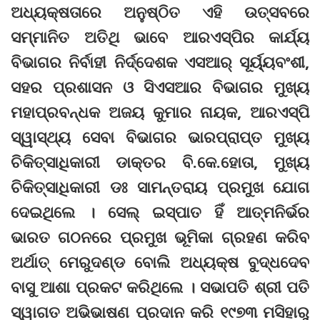
ଅଧ୍ୟକ୍ଷତାରେ ଅନୁଷ୍ଠିତ ଏହି ଉତ୍ସବରେ
ସମ୍ମାନିତ ଅତିଥି ଭାବେ ଆରଏସ୍‌ପିର କାର୍ଯ୍ୟ
ବିଭାଗର ନିର୍ବାହୀ ନିର୍ଦ୍ଦେଶକ ଏସଆର୍ ସୂର୍ୟ୍ୟବଂଶୀ,
ସହର ପ୍ରଶାସନ ଓ ସିଏସଆର ବିଭାଗର ମୁଖ୍ୟ
ମହାପ୍ରବନ୍ଧକ ଅଜୟ କୁମାର ନାୟକ, ଆରଏସ୍‌ପି
ସ୍ୱାସ୍ଥ୍ୟ ସେବା ବିଭାଗର ଭାରପ୍ରାପ୍ତ ମୁଖ୍ୟ
ଚିକିତ୍ସାଧିକାରୀ ଡାକ୍ତର ବି.କେ.ହୋତା, ମୁଖ୍ୟ
ଚିକିତ୍ସାଧିକାରୀ ଡଃ ସାମନ୍ତରାୟ ପ୍ରମୁଖ ଯୋଗ
ଦେଇଥିଲେ । ସେଲ୍ ଇସ୍ପାତ ହିଁ ଆତ୍ମନିର୍ଭର
ଭାରତ ଗଠନରେ ପ୍ରମୁଖ ଭୂମିକା ଗ୍ରହଣ କରିବ
ଅର୍ଥାତ୍ ମେରୁଦଣ୍ଡ ବୋଲି ଅଧ୍ୟକ୍ଷ ବୁଦ୍ଧଦେବ
ବାସୁ ଆଶା ପ୍ରକଟ କରିଥିଲେ । ସଭାପତି ଶ୍ରୀ ପତି
ସ୍ୱାଗତ ଅଭିଭାଷଣ ପ୍ରଦାନ କରି ୧୯୭୩ ମସିହାରୁ