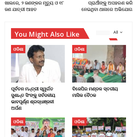
ଖାଲରେ, ୨ ଜଣଙ୍କର ମୃତ୍ୟୁ ଓ ୧୮
ପ୍ରାର୍ଥୀଙ୍କୁ ଅପହରଣ କରି
ଜଣ ଯାତ୍ରୀ ଆହତ
ନେଇଥିବା ଥାନାରେ ଅଭିଯୋଗ
You Might Also Like
All
ଓଡିଶା
ଓଡିଶା
ପୂର୍ବତନ ମନ୍ତ୍ରୀ ସ୍ୱର୍ଗତ
ବିଜେପିର ମଣ୍ଡଳ ସ୍ତରୀୟ
ସୁଶାନ୍ତ ସିଂଙ୍କୁ ସର୍ବଦଳୀୟ
ମାସିକ ବୈଠକ
ଭାବପୂର୍ଣ୍ଣ ଶ୍ରଦ୍ଧାଞ୍ଜଳୀ
ଅର୍ପଣ
ଓଡିଶା
ଓଡିଶା