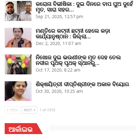
କରୋନା ବିଭୀଷିକା : ଦୁଇ ଦିନରେ ବାପ ପୁଅ ଦୁହେଁ
ମୃତ, ସାରା ସହର…
Sep 21, 2020, 12:57 pm
ମଣ୍ତିରେ କଟ୍‌ନୀ ଛଟ୍‌ନୀ ହେଲେ କଡ଼ା
କାର୍ଯ୍ୟାନୁଷ୍ଠାନ : ଜିଲ୍ଲା…
Dec 2, 2020, 11:07 am
ନିଖୋଜ ଦୁଇ ଭଉଣୀଙ୍କ ମୃତ ଦେହ ତେଲ
ନଦୀର ପୃଥକ୍‌ ପୃଥକ୍‌ ସ୍ଥାନରୁ…
Oct 17, 2020, 8:22 am
ଶିକ୍ଷୟିତ୍ରୀ ଦୀପ୍ତିଶ୍ରୀଙ୍କ ଅକାଳ ବିୟୋଗ
Oct 30, 2020, 10:25 am
PREV
NEXT
1 of 7,972
ଆର୍କାଇଭ