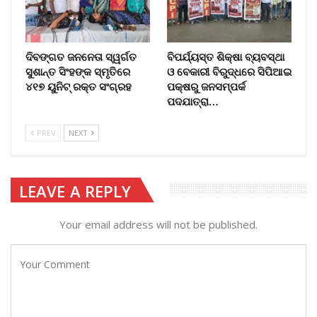
ଦିବଙ୍ଗତ ଜନନେତା ସ୍ୱର୍ଗତ
ବିପର୍ଯ୍ୟସ୍ତ ଶିକ୍ଷା ବ୍ୟବସ୍ଥା
ସୁଶାନ୍ତ ସିଂହଙ୍କ ସ୍ମୃତିରେ
ଓ ବେକାରୀ ବିରୁଦ୍ଧରେ ସିପିଆଇ
୪୧୭ ୟୁନିଟ୍ ରକ୍ତ ସଂଗ୍ରହ
ପକ୍ଷରୁ ଜନସମ୍ପର୍କ
ପଦଯାତ୍ରା…
PREV
NEXT
LEAVE A REPLY
Your email address will not be published.