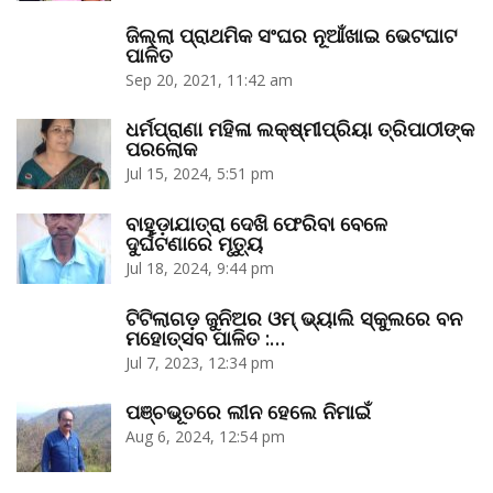
ଜିଲ୍ଲା ପ୍ରାଥମିକ ସଂଘର ନୂଆଁଖାଇ ଭେଟଘାଟ
ପାଳିତ
Sep 20, 2021, 11:42 am
ଧର୍ମପ୍ରାଣା ମହିଳା ଲକ୍ଷ୍ମୀପ୍ରିୟା ତ୍ରିପାଠୀଙ୍କ
ପରଲୋକ
Jul 15, 2024, 5:51 pm
ବାହୁଡ଼ାଯାତ୍ରା ଦେଖି ଫେରିବା ବେଳେ
ଦୁର୍ଘଟଣାରେ ମୃତ୍ୟୁ
Jul 18, 2024, 9:44 pm
ଟିଟିଲାଗଡ଼ ଜୁନିଅର ଓମ୍‌ ଭ୍ୟାଲି ସ୍କୁଲରେ ବନ
ମହୋତ୍ସବ ପାଳିତ :…
Jul 7, 2023, 12:34 pm
ପଞ୍ଚଭୂତରେ ଲୀନ ହେଲେ ନିମାଇଁ
Aug 6, 2024, 12:54 pm