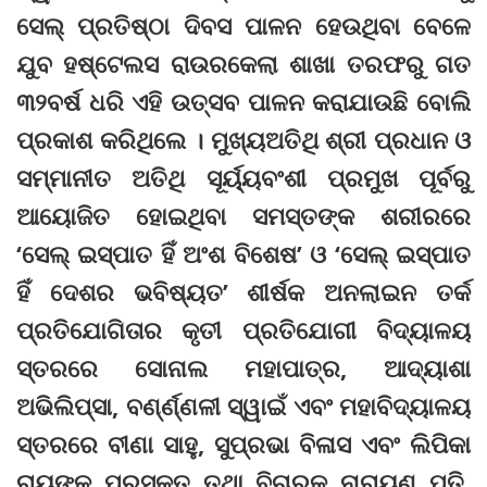
ସେଲ୍ ପ୍ରତିଷ୍ଠା ଦିବସ ପାଳନ ହେଉଥିବା ବେଳେ
ଯୁବ ହଷ୍ଟେଲସ ରାଉରକେଲା ଶାଖା ତରଫରୁ ଗତ
୩୨ବର୍ଷ ଧରି ଏହି ଉତ୍ସବ ପାଳନ କରାଯାଉଛି ବୋଲି
ପ୍ରକାଶ କରିଥିଲେ । ମୁଖ୍ୟଅତିଥି ଶ୍ରୀ ପ୍ରଧାନ ଓ
ସମ୍ମାନୀତ ଅତିଥି ସୂର୍ୟ୍ୟବଂଶୀ ପ୍ରମୁଖ ପୂର୍ବରୁ
ଆୟୋଜିତ ହୋଇଥିବା ସମସ୍ତଙ୍କ ଶରୀରରେ
‘ସେଲ୍ ଇସ୍ପାତ ହିଁ ଅଂଶ ବିଶେଷ’ ଓ ‘ସେଲ୍ ଇସ୍ପାତ
ହିଁ ଦେଶର ଭବିଷ୍ୟତ’ ଶୀର୍ଷକ ଅନଲାଇନ ତର୍କ
ପ୍ରତିଯୋଗିତାର କୃତୀ ପ୍ରତିଯୋଗୀ ବିଦ୍ୟାଳୟ
ସ୍ତରରେ ସୋନାଲ ମହାପାତ୍ର, ଆଦ୍ୟାଶା
ଅଭିଲିପ୍ସା, ବଣ୍‌ର୍ଣ୍ଣଳୀ ସ୍ୱାଇଁ ଏବଂ ମହାବିଦ୍ୟାଳୟ
ସ୍ତରରେ ବୀଣା ସାହୁ, ସୁପ୍ରଭା ବିଳାସ ଏବଂ ଲିପିକା
ରାୟଙ୍କୁ ପୁରସ୍କୃତ ତଥା ବିଚାରକ ନାରାୟଣ ପତି,