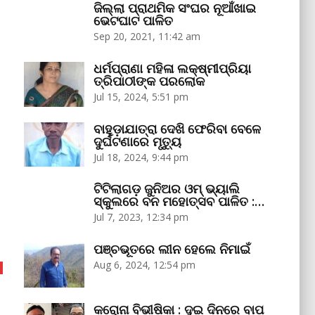
ଜିଲ୍ଲା ପ୍ରାଥମିକ ସଂଘର ନୂଆଁଖାଇ
ଭେଟଘାଟ ପାଳିତ
Sep 20, 2021, 11:42 am
ଧର୍ମପ୍ରାଣା ମହିଳା ଲକ୍ଷ୍ମୀପ୍ରିୟା
ତ୍ରିପାଠୀଙ୍କ ପରଲୋକ
Jul 15, 2024, 5:51 pm
ବାହୁଡ଼ାଯାତ୍ରା ଦେଖି ଫେରିବା ବେଳେ
ଦୁର୍ଘଟଣାରେ ମୃତ୍ୟୁ
Jul 18, 2024, 9:44 pm
ଟିଟିଲାଗଡ଼ ଜୁନିଅର ଓମ୍‌ ଭ୍ୟାଲି
ସ୍କୁଲରେ ବନ ମହୋତ୍ସବ ପାଳିତ :…
Jul 7, 2023, 12:34 pm
ପଞ୍ଚଭୂତରେ ଲୀନ ହେଲେ ନିମାଇଁ
Aug 6, 2024, 12:54 pm
କରୋନା ବିଭୀଷିକା : ଦୁଇ ଦିନରେ ବାପ