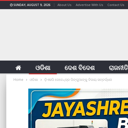
About Us
Advertise With Us
Contact Us
SUNDAY, AUGUST 9, 2026
ଓଡିଶା
ଦେଶ ବିଦେଶ
ରାଜନୀତ
Home
ଓଡିଶା
ଡ଼ିଏସପି ଦେବେନ୍ଦ୍ର ପିଙ୍ଗୁଆଙ୍କୁ ବିଦାୟ ସମ୍ବର୍ଦ୍ଧନା