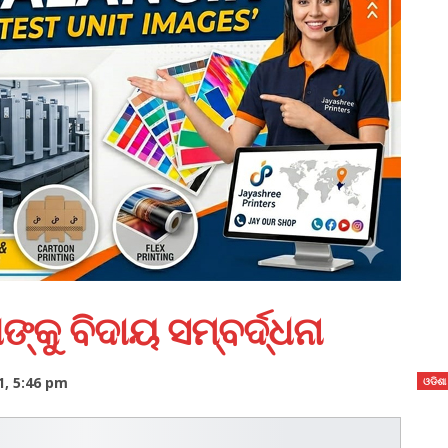
୍କୁ ବିଦାୟ ସମ୍ବର୍ଦ୍ଧନା
1, 5:46 pm
ଓଡିଶା