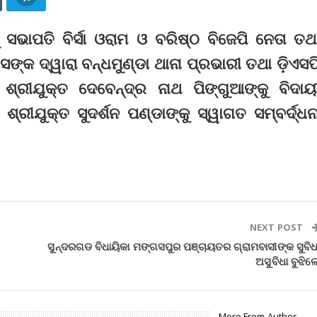
 ସଭାପତି ବିର୍ସା ଓରାମ ଓ ବରିଷ୍ଠ ବିଜେପି ନେତା ତଥ
୍କ ଦ୍ୱାରା ବନ୍ଧମୁଣ୍ଡା ଥାନା ପ୍ରଭାରୀ ତଥା ଡ଼ିଏସପ
୍ରୀଯୁକ୍ତ ଦେବେନ୍ଦ୍ର ନାଥ ପିଙ୍ଗୁଆଙ୍କୁ ବିଦାୟ
ଶ୍ରୀଯୁକ୍ତ ସୁଦର୍ଶନ ପଣ୍ଡାଙ୍କୁ ସ୍ୱାଗତ ସମ୍ବର୍ଦ୍ଧନ
NEXT POST
ସୁନ୍ଦରଗଡ ବିଧାୟିକା ମଙ୍ଗସପୁର ପଞ୍ଚାୟତର ଗ୍ରାମବାସୀଙ୍କ ସୁବିଧ
ଅସୁବିଧା ବୁଝିଲ
More From Author