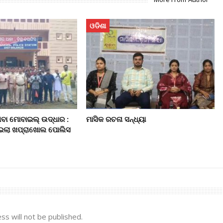
ଓଡିଶା
ିବା ମୋବାଇଲ୍‌ ଉଦ୍ଧାର :
ମାସିକ ରଚନା ସନ୍ଧ୍ୟା
ାଇଲା ଖପ୍ରାଖୋଲ ପୋଲିସ
ss will not be published.