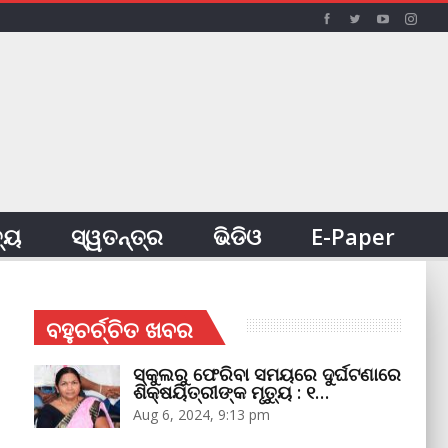
ତ୍ୟ
ସ୍ୱତନ୍ତ୍ର
ଭିଡିଓ
E-Paper
ବହୁଚର୍ଚ୍ଚିତ ଖବର
ସ୍କୁଲରୁ ଫେରିବା ସମୟରେ ଦୁର୍ଘଟଣାରେ
ଶିକ୍ଷୟିତ୍ରୀଙ୍କ ମୃତ୍ୟୁ : ୧…
Aug 6, 2024, 9:13 pm