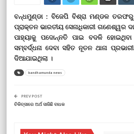
ବନ୍ଧମୁଣ୍ଡା : ବିଜେପି ବିଶ୍ରା ମଣ୍ଡଳ ତରଫରୁ
ପ୍ରାକ୍ତନ ଭାରତୀୟ ସେନାଧିକାରୀ ଗଣେଶ୍ୱର ଦାସଙ
ପାହ୍ୟାକୁ ପଦୋନ୍ନତି ପାଇ ବଦଳି ହୋଇଥିବା ଶ
ସମ୍ବର୍ଦ୍ଧନା ଦେବା ସହିତ ନୂତନ ଥାନା ପ୍ରଭାରୀ 
ଦିଆଯାଇଥିଲା ।
bandhamunda news
PREV POST
ଚିକିତ୍ସାରେ ଅର୍ଥ ସାଜିଛି ବାଧକ