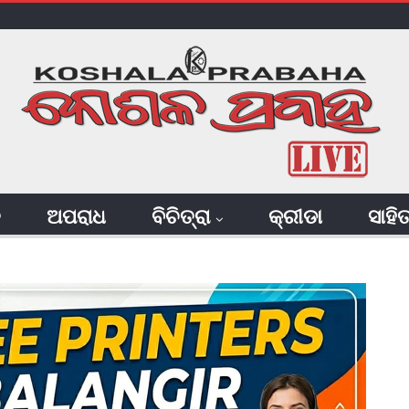
ି
ଅପରାଧ
ବିଚିତ୍ରା
କ୍ରୀଡା
ସାହି