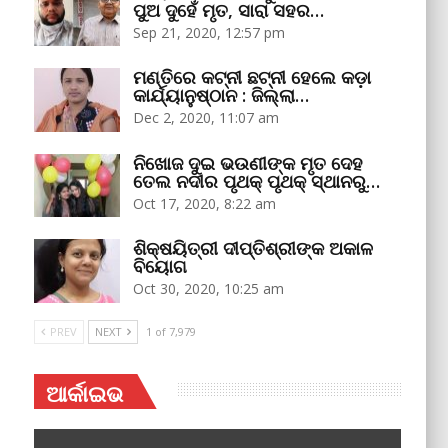
ପୁଅ ଦୁହେଁ ମୃତ, ସାରା ସହର…
Sep 21, 2020, 12:57 pm
ମଣ୍ତିରେ କଟ୍‌ନୀ ଛଟ୍‌ନୀ ହେଲେ କଡ଼ା
କାର୍ଯ୍ୟାନୁଷ୍ଠାନ : ଜିଲ୍ଲା…
Dec 2, 2020, 11:07 am
ନିଖୋଜ ଦୁଇ ଭଉଣୀଙ୍କ ମୃତ ଦେହ
ତେଲ ନଦୀର ପୃଥକ୍‌ ପୃଥକ୍‌ ସ୍ଥାନରୁ…
Oct 17, 2020, 8:22 am
ଶିକ୍ଷୟିତ୍ରୀ ଦୀପ୍ତିଶ୍ରୀଙ୍କ ଅକାଳ
ବିୟୋଗ
Oct 30, 2020, 10:25 am
PREV
NEXT
1 of 7,979
ଆର୍କାଇଭ