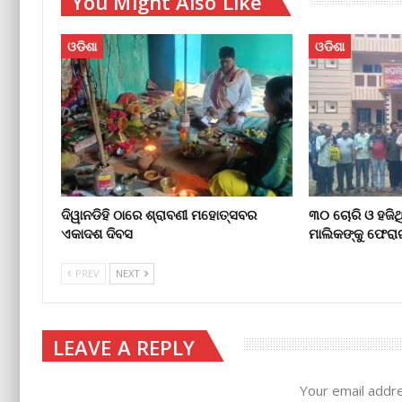
You Might Also Like
ଓଡିଶା
ଓଡିଶା
ଦିୱାନଡିହି ଠାରେ ଶ୍ରାବଣୀ ମହୋତ୍ସବର
୩୦ ଚୋରି ଓ ହଜିଥ
ଏକାଦଶ ଦିବସ
ମାଲିକଙ୍କୁ ଫେର
PREV
NEXT
LEAVE A REPLY
Your email addre