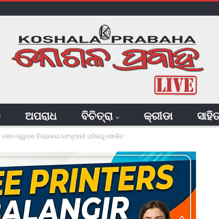
ି
ଅପରାଧ
ବିଚିତ୍ରା
କ୍ରୀଡା
ସାହି
ବ, ଦଶମ-ଦ୍ୱାଦଶ ବିଦ୍ୟାଳୟ ଫେବୃଆରୀ ପହିଲାରୁ ଖୋଲିବ