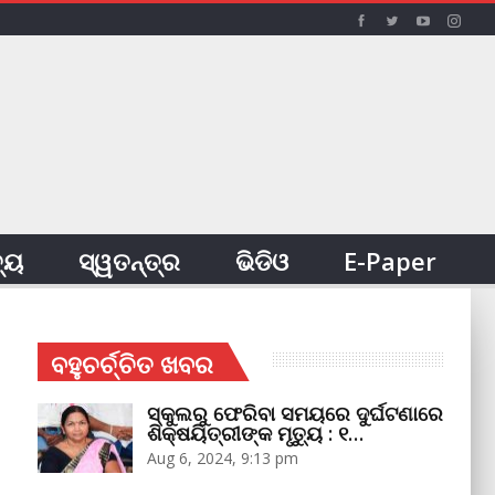
ତ୍ୟ
ସ୍ୱତନ୍ତ୍ର
ଭିଡିଓ
E-Paper
ବହୁଚର୍ଚ୍ଚିତ ଖବର
ସ୍କୁଲରୁ ଫେରିବା ସମୟରେ ଦୁର୍ଘଟଣାରେ
ଶିକ୍ଷୟିତ୍ରୀଙ୍କ ମୃତ୍ୟୁ : ୧…
Aug 6, 2024, 9:13 pm