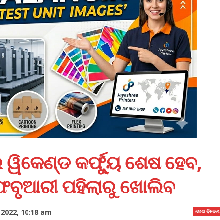
ୱିକେଣ୍ଡ କର୍ଫ୍ୟୁ ଶେଷ ହେବ,
େବୃଆରୀ ପହିଲାରୁ ଖୋଲିବ
 2022, 10:18 am
ଦେଶ ବିଦେଶ