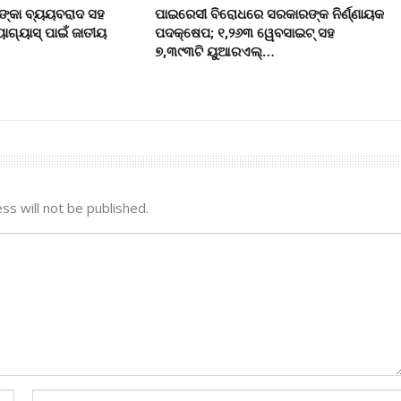
ଙ୍କା ବ୍ୟୟବରାଦ ସହ
ପାଇରେସୀ ବିରୋଧରେ ସରକାରଙ୍କ ନିର୍ଣ୍ଣାୟକ
ୋଗ୍ୟାସ୍ ପାଇଁ ଜାତୀୟ
ପଦକ୍ଷେପ; ୧,୨୬୩ ୱେବସାଇଟ୍ ସହ
୭,୩୯୩ଟି ୟୁଆରଏଲ୍…
ss will not be published.