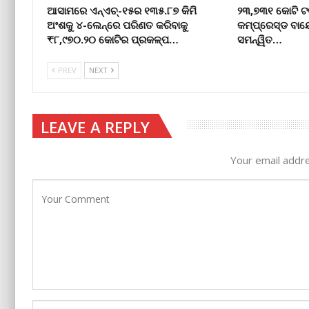
ଆସାମରେ ଏନ୍ଏଚ୍-୧୫ର ୧୩୫.୮୭ କିମି
୨୩,୭୩୧ କୋଟି ଟ
ଅଂଶକୁ ୪-ଲେନ୍ରେ ପରିଣତ କରିବାକୁ
କମ୍ପ୍ରେସ୍ଡ ବାୟ
₹୮,୯୭୦.୨୦ କୋଟିର ପ୍ରକଳ୍ପ…
ସମନ୍ୱିତ…
PREV
NEXT
LEAVE A REPLY
Your email addre