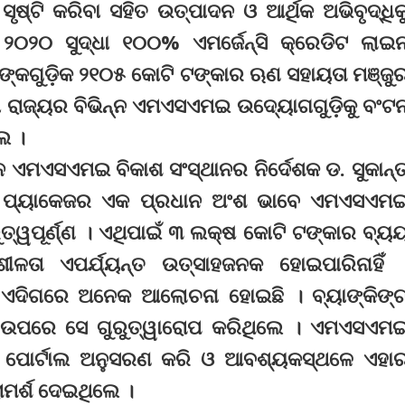
ସୃଷ୍ଟି କରିବା ସହିତ ଉତ୍ପାଦନ ଓ ଆର୍ଥିକ ଅଭିବୃଦ୍ଧିକ
 ୨୦୨୦ ସୁଦ୍ଧା ୧୦୦% ଏମର୍ଜେନ୍ସି କ୍ରେଡିଟ ଲାଇ
ଙ୍କଗୁଡ଼ିକ ୨୧୦୫ କୋଟି ଟଙ୍କାର ଋଣ ସହାୟତା ମଞ୍ଜୁ
ା ରାଜ୍ୟର ବିଭିନ୍ନ ଏମଏସଏମଇ ଉଦ୍ୟୋଗଗୁଡ଼ିକୁ ବଂଟ
େ ।
ମଏସଏମଇ ବିକାଶ ସଂସ୍ଥାନର ନିର୍ଦେଶକ ଡ. ସୁକାନ୍
ାରତ ପ୍ୟାକେଜର ଏକ ପ୍ରଧାନ ଅଂଶ ଭାବେ ଏମଏସଏମ
ତ୍ୱପୂର୍ଣ୍ଣ । ଏଥିପାଇଁ ୩ ଲକ୍ଷ କୋଟି ଟଙ୍କାର ବ୍ୟ
ଳତା ଏପର୍ଯ୍ୟନ୍ତ ଉତ୍ସାହଜନକ ହୋଇପାରିନାହିଁ 
େ ଏଦିଗରେ ଅନେକ ଆଲୋଚନା ହୋଇଛି । ବ୍ୟାଙ୍କିଙ୍
ବା ଉପରେ ସେ ଗୁରୁତ୍ୱାରୋପ କରିଥିଲେ । ଏମଏସଏମ
 ପୋର୍ଟାଲ ଅନୁସରଣ କରି ଓ ଆବଶ୍ୟକସ୍ଥଳେ ଏହା
ାମର୍ଶ ଦେଇଥିଲେ ।