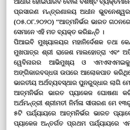
ଆଧାର ହୋଇପାରିବ ବୋଲି ବିଶିଷ୍ଟ ବ୍ୟକ୍ତିମାନ
ପ୍ରସାରଣ ମନ୍ତ୍ରଣାଳୟ ଅଧୀନ ଭୁବନେଶ୍ୱରସ୍
(୦୫.୦୮.୨୦୨୦) “ଆତ୍ମନିର୍ଭର ଭାରତ ଗଠନର
ସେମାନେ ଏହି ମତ ବ୍ୟକ୍ତ କରିଛନ୍ତି ।
ପିଆଇବି ମୁଖ୍ୟାଳୟର ମହାନିର୍ଦେଶକ ତଥା କେନ
ମୁଖପାତ୍ର ଶ୍ରୀ ରାଜେଶ ମାଲହୋତ୍ରା ଏବଂ ଅତ
ୱେବିନାରର ଆଭିମୁଖ୍ୟ ଓ ଏମଏସଏମଇକୁ 
ଅଙ୍ଗିକାରବଦ୍ଧତା ଉପରେ ଆଲୋକପାତ କରିଥିଲ
ଭାରତୀୟ ଅର୍ଥବ୍ୟବସ୍ଥାର ପୁନରୁଦ୍ଧାର ଲାଗି ମେ
ଆତ୍ମନିର୍ଭର ଭାରତ ପ୍ୟାକେଜ ଘୋଷଣା କରି
ଅର୍ଥମନ୍ତ୍ରୀ ଶ୍ରୀମତୀ ନିର୍ମଳା ସୀତାରଣ ମେ ୧
୫ଟି ପର୍ଯ୍ୟାୟରେ ଆତ୍ମନିର୍ଭର ଭାରତ ପ୍ୟାକେ
ପ୍ୟାକେଜ ଅନ୍ତର୍ଗତ ପ୍ରଥମ ପର୍ଯ୍ୟାୟରେ ଏ