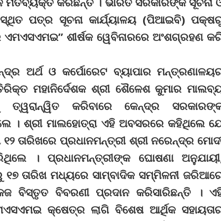
େ ମତବ୍ୟକ୍ତ କରିଛନ୍ତି । ଭାରତ ସରକାରଙ୍କ ସୂଚନା 
ଥିତ ପତ୍ର ସୂଚନା କାର୍ଯ୍ୟାଳୟ (ପିଆଇବି) ପକ୍ଷର
େ ଏମଏସଏମଇ” ଶୀର୍ଷକ ୱେବିନାରରେ ଅଂଶଗ୍ରହଣ କର
୍ଦ୍ର ଅର୍ଥ ଓ କର୍ପୋରେଟ ବ୍ୟାପାର ମନ୍ତ୍ରଣାଳୟ
ିରିକ୍ତ ମହାନିର୍ଦେଶକ ଶ୍ରୀ ଶୈଳେଶ କୁମାର ମାଲବ୍
ତ୍ୱରାନ୍ୱିତ କରିବାରେ କେନ୍ଦ୍ର ସରକାରଙ୍
େ । ଶ୍ରୀ ମାଲହୋତ୍ରା ଏହି ଅବସରରେ କହିଥିଲେ ଯ
 ୧୨ ତାରିଖରେ ପ୍ରଧାନମନ୍ତ୍ରୀ ଶ୍ରୀ ନରେନ୍ଦ୍ର ମୋଦ
ଥିଲେ । ପ୍ରଧାନମନ୍ତ୍ରୀଙ୍କ ଘୋଷଣା ଅନୁଯାୟୀ
୩ରୁ ୧୭ ତାରିଖ ମଧ୍ୟରେ ସାମ୍ବାଦିକ ସମ୍ମିଳନୀ ଜରିଆର
ଜ ବିସ୍ତୃତ ବିବରଣୀ ପ୍ରଦାନ କରିସାରିଛନ୍ତି । ଏହ
ମଏସଏମଇ କ୍ଷେତ୍ର ଲାଗି ବିଶେଷ ଆର୍ଥିକ ସହାୟତା