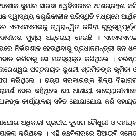
 ଅଶୋକ କୁମାର ସାରଦା ୱେବିନାରରେ ଅଂଶଗ୍ରହଣ କର
 ସ୍ୱାସ୍ଥ୍ୟ ଜରୁରିକାଳୀନ ପରିସ୍ଥିତି ମଧ୍ୟରେ ଆର୍ଥି
ଷୀରେ ଏମଏସଏମଇକୁ ତ୍ୱରାନ୍ୱିତ କରିବା ଗୁରୁତ୍ୱପୂର୍ଣ୍
 ଉଦାସୀନତା ମୁଖ୍ୟ ଅନ୍ତରାୟ ହେଉଛି । ଏମଏସଏମ
 ନିର୍ଭରଶୀଳ ହେଉଥିବାରୁ ପ୍ରଧାନମନ୍ତ୍ରୀ ଜନ-ଧ
ରଦାନ କରିବାକୁ ସେ ମତବ୍ୟକ୍ତ କରିଥିଲେ । ବରିଷ୍
 ନାଗେଶ୍ୱର ପଟ୍ଟନାୟକ କୁଶଳୀ ଶ୍ରମିକଙ୍କ ଭୂମିକା 
ପ କରିଥିଲେ । ରାଜ୍ୟ ସରକାରଙ୍କ ଶିଳ୍ପ ବିଭାଗ
 ପରାମର୍ଶ ଦେଇ କହିଥିଲେ ଯେ ଆଶାୟୀ ଉଦ୍ୟୋଗୀମାନ
ପାଳଙ୍କ କାର୍ଯ୍ୟାଳୟ ସହିତ ଯୋଗାଯୋଗ କରି ସହାୟତ
ାଯୋଗ ଅଧିକାରୀ ପ୍ରଦୀପ କୁମାର ଚୌଧୁରୀ ଓ ସହାୟ
ଂଯୋଜନା କରିଥିଲେ । ଏହି ୱେବିନାରରେ ପିଆଇବି ସମେ