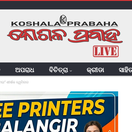
ି
ଅପରାଧ
ବିଚିତ୍ରା
କ୍ରୀଡା
ସାହି
ଇ” ଶୀର୍ଷକ ୱେବିନାର