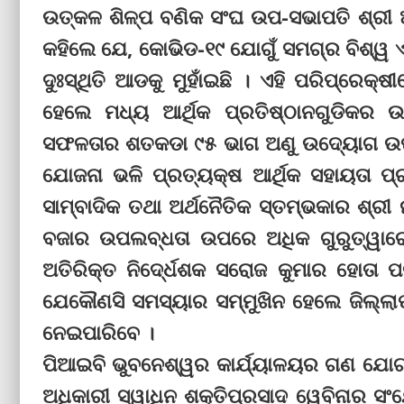
ଉତ୍କଳ ଶିଳ୍ପ ବଣିକ ସଂଘ ଉପ-ସଭାପତି ଶ୍ରୀ
କହିଲେ ଯେ, କୋଭିଡ-୧୯ ଯୋଗୁଁ ସମଗ୍ର ବିଶ୍ୱ ଏକ
ଦୁଃସ୍ଥିତି ଆଡକୁ ମୁହାଁଇଛି । ଏହି ପରିପ୍ରେକ୍
ହେଲେ ମଧ୍ୟ ଆର୍ଥିକ ପ୍ରତିଷ୍ଠାନଗୁଡିକର
ସଫଳତାର ଶତକଡା ୯୫ ଭାଗ ଅଣୁ ଉଦ୍ୟୋଗ ଉପରେ
ଯୋଜନା ଭଳି ପ୍ରତ୍ୟକ୍ଷ ଆର୍ଥିକ ସହାୟତା ପ୍
ସାମ୍ବାଦିକ ତଥା ଅର୍ଥନୈତିକ ସ୍ତମ୍ଭକାର ଶ୍ରୀ
ବଜାର ଉପଲବ୍ଧତା ଉପରେ ଅଧିକ ଗୁରୁତ୍ୱାରୋ
ଅତିରିକ୍ତ ନିଦେ୍ର୍ଧଶକ ସରୋଜ କୁମାର ହୋତା
ଯେକୌଣସି ସମସ୍ୟାର ସମ୍ମୁଖିନ ହେଲେ ଜିଲ୍ଲା
ନେଇପାରିବେ ।
ପିଆଇବି ଭୁବନେଶ୍ୱର କାର୍ଯ୍ୟାଳୟର ଗଣ ଯୋଗ
ଅଧିକାରୀ ସ୍ୱାଧିନ ଶକ୍ତିପ୍ରସାଦ ୱେବିନାର ସ