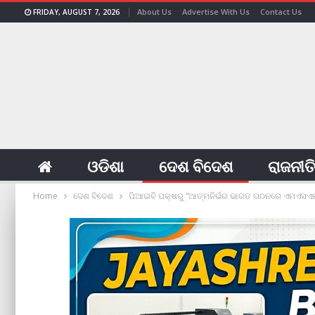
About Us
Advertise With Us
Contact Us
FRIDAY, AUGUST 7, 2026
ଓଡିଶା
ଦେଶ ବିଦେଶ
ରାଜନୀତ
Home
ଦେଶ ବିଦେଶ
ପିଆଇବି ପକ୍ଷରୁ “ଆତ୍ମନିର୍ଭର ଭାରତ ଗଠନରେ ଏମଏସଏମ