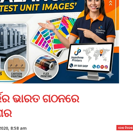
ର୍ଭର ଭାରତ ଗଠନରେ
ନାର
020, 8:58 am
ଦେଶ ବିଦେଶ