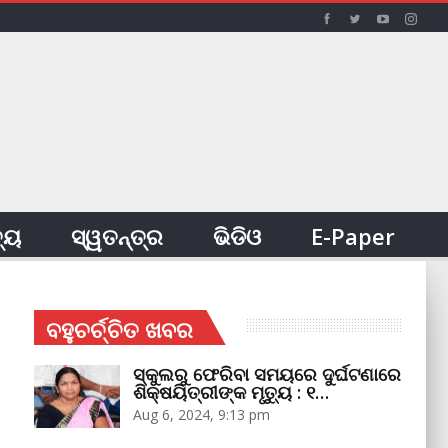
ତ୍ୟ
ସ୍ୱତନ୍ତ୍ର
ଭିଡିଓ
E-Paper
ବହୁଚର୍ଚ୍ଚିତ ଖବର
ସ୍କୁଲରୁ ଫେରିବା ସମୟରେ ଦୁର୍ଘଟଣାରେ
ଶିକ୍ଷୟିତ୍ରୀଙ୍କ ମୃତ୍ୟୁ : ୧…
Aug 6, 2024, 9:13 pm