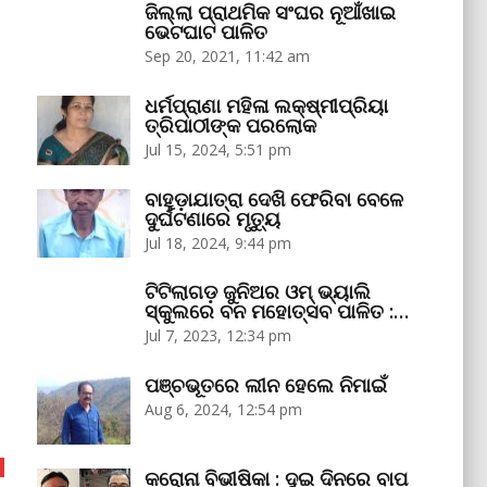
ଜିଲ୍ଲା ପ୍ରାଥମିକ ସଂଘର ନୂଆଁଖାଇ
ଭେଟଘାଟ ପାଳିତ
Sep 20, 2021, 11:42 am
ଧର୍ମପ୍ରାଣା ମହିଳା ଲକ୍ଷ୍ମୀପ୍ରିୟା
ତ୍ରିପାଠୀଙ୍କ ପରଲୋକ
Jul 15, 2024, 5:51 pm
ବାହୁଡ଼ାଯାତ୍ରା ଦେଖି ଫେରିବା ବେଳେ
ଦୁର୍ଘଟଣାରେ ମୃତ୍ୟୁ
Jul 18, 2024, 9:44 pm
ଟିଟିଲାଗଡ଼ ଜୁନିଅର ଓମ୍‌ ଭ୍ୟାଲି
ସ୍କୁଲରେ ବନ ମହୋତ୍ସବ ପାଳିତ :…
Jul 7, 2023, 12:34 pm
ପଞ୍ଚଭୂତରେ ଲୀନ ହେଲେ ନିମାଇଁ
Aug 6, 2024, 12:54 pm
କରୋନା ବିଭୀଷିକା : ଦୁଇ ଦିନରେ ବାପ