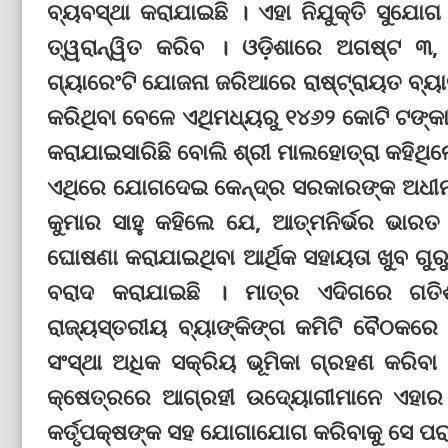
ବ୍ୟବସ୍ଥା କରାଯାଇଛି । ଏହା ନିଯୁକ୍ତି ସୁଯୋଗ 
ତ୍ୱରାନ୍ୱିତ କରିବ । ଓଡ଼ିଶାରେ ଅଗଷ୍ଟ ୩,
ଗ୍ୟାରେଂଟି ଯୋଜନା ଜରିଆରେ ରାଷ୍ଟ୍ରାୟତ ବ୍ୟା
କରିଥିବା ବେଳେ ଏଥିମଧ୍ୟରୁ ୧୪୬୨ କୋଟି ଟଙ୍କ
କରାଯାଇସାରିଛି ବୋଲି ଶ୍ରୀ ମାଲହୋତ୍ରା କହିଥିଲ
ଏଥିରେ ଯୋଗଦେଇ କେନ୍ଦ୍ର ସରକାରଙ୍କ ଅଧୀନ ଏ
କୁମାର ସାହୁ କହିଲେ ଯେ, ଆତ୍ମନିର୍ଭର ଭ
ଘୋଷଣା କରାଯାଇଥିବା ଆର୍ଥିକ ସହାୟତା ଖୁବ ଗୁରୁ
ବରାଦ କରାଯାଇଛି । ମାତ୍ର ଏଦିଗରେ ଗତିଶୀ
ରାଜ୍ୟସ୍ତରୀୟ ବ୍ୟାଙ୍କିଙ୍ଗ କମିଟି ବୈଠକର
ସଂସ୍ଥା ଅଧିକ ସକ୍ରିୟ ଭୂମିକା ଗ୍ରହଣ କରି
କ୍ଷେତ୍ରରେ ଆଗ୍ରହୀ ଉଦ୍ୟୋଗୀମାନେ ଏହାର
କର୍ତୃପକ୍ଷଙ୍କ ସହ ଯୋଗାଯୋଗ କରିବାକୁ ସେ ପର