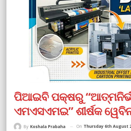
ପିଆଇବି ପକ୍ଷରୁ “ଆତ୍ମନି
ଏମଏସଏମଇ” ଶୀର୍ଷକ ୱେବି
On
Thursday 6th August 2
By
Koshala Prabaha