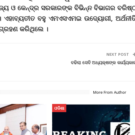
ଜ୍ୟ ଓ କେନ୍ଦ୍ର ସରକାରଙ୍କ ବିଭିନ୍ନ ବିଭାଗର ବରିଷ୍
। ଏହାବ୍ୟତୀତ ବହୁ ଏମଏସଏମଇ ଉଦ୍ୟୋଗୀ, ଅର୍ଥନୀତ
ଶଗ୍ରହଣ କରିଥିଲେ ।
NEXT POST
ବଢିଲା ସେବି ଅଧ୍ୟକ୍ଷଙ୍କ କାର୍ଯ୍ୟକା
More From Author
ଓଡିଶା