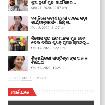
ପୁଅ ଦୁହେଁ ମୃତ, ସାରା ସହର…
Sep 21, 2020, 12:57 pm
ମଣ୍ତିରେ କଟ୍‌ନୀ ଛଟ୍‌ନୀ ହେଲେ କଡ଼ା
କାର୍ଯ୍ୟାନୁଷ୍ଠାନ : ଜିଲ୍ଲା…
Dec 2, 2020, 11:07 am
ନିଖୋଜ ଦୁଇ ଭଉଣୀଙ୍କ ମୃତ ଦେହ
ତେଲ ନଦୀର ପୃଥକ୍‌ ପୃଥକ୍‌ ସ୍ଥାନରୁ…
Oct 17, 2020, 8:22 am
ଶିକ୍ଷୟିତ୍ରୀ ଦୀପ୍ତିଶ୍ରୀଙ୍କ ଅକାଳ
ବିୟୋଗ
Oct 30, 2020, 10:25 am
PREV
NEXT
1 of 7,972
ଆର୍କାଇଭ