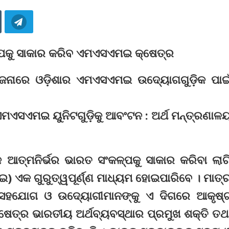
ଳ୍ପକୁ ସାକାର କରିବ ଏମଏସଏମଇ କ୍ଷେତ୍ର
ଯୋଜନାରେ ଓଡ଼ିଶାର ଏମଏସଏମଇ ଉଦ୍ୟୋଗଗୁଡ଼ିକ ପାଇ
ଏମଏସଏମଇ ୟୁନିଟଗୁଡ଼ିକୁ ଆବଂଟନ : ଅର୍ଥ ମନ୍ତ୍ରଣାଳ
କ ଆତ୍ମନିର୍ଭର ଭାରତ ସଂକଳ୍ପକୁ ସାକାର କରିବା ଲାଗ
 ଏକ ଗୁରୁତ୍ୱପୂର୍ଣ୍ଣ ମାଧ୍ୟମ ହୋଇପାରିବେ । ମାତ୍
କର ସହଯୋଗ ଓ ଉଦ୍ୟୋଗୀମାନଙ୍କୁ ଏ ଦିଗରେ ଆକୃଷ୍
ଷେତ୍ର ଭାରତୀୟ ଅର୍ଥବ୍ୟବସ୍ଥାର ପ୍ରମୁଖ ଶକ୍ତି ତଥ