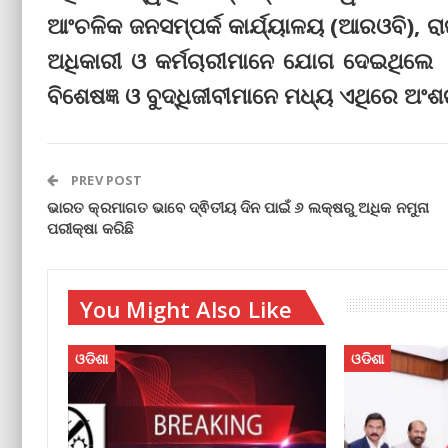
ଆଂଚଳିକ ଜନସମ୍ପର୍କ କାର୍ଯ୍ୟାଳୟ (ଆରଓବି), ରା
ଅଧିକାରୀ ଓ କର୍ମଚାରୀମାନେ ଯୋଗ ଦେଇଥିଲେ 
ବିଶେଷଜ୍ଞ ଓ ବୁଦ୍ଧିଜୀବୀମାନେ ମଧ୍ୟ ଏଥିରେ ଅଂ
PREV POST
ଭାରତ କ୍ରମାଗତ ଭାବେ ଦ୍ଵିତୀୟ ଦିନ ପାଇଁ ୬ ଲକ୍ଷରୁ ଅଧିକ ନମୁନା
ପରୀକ୍ଷା କରିଛି
You Might Also Like
ଓଡିଶା
ଓଡିଶା