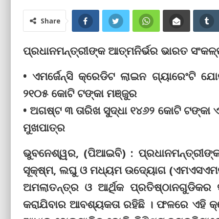
Share
ପ୍ରଧାନମନ୍ତ୍ରୀଙ୍କ ଆତ୍ମନିର୍ଭର ଭାରତ ସଂକ
• ଏମର୍ଜେନ୍ସି କ୍ରେଡିଟ ଲାଇନ ଗ୍ୟାରେଂଟି 
୨୧୦୫ କୋଟି ଟଙ୍କା ମଞ୍ଜୁର
• ଅଗଷ୍ଟ ୩ ତାରିଖ ସୁଦ୍ଧା ୧୪୬୨ କୋଟି ଟଙ୍କା 
ମୁଖପାତ୍ର
ଭୁବନେଶ୍ୱର, (ପିଆଇବି) : ପ୍ରଧାନମନ୍ତ୍ରୀଙ୍
ସୂକ୍ଷ୍ମ, ଲଘୁ ଓ ମଧ୍ୟମ ଉଦ୍ୟୋଗ (ଏମଏସଏମଇ)
ଅମଲାତନ୍ତ୍ର ଓ ଆର୍ଥିକ ପ୍ରତିଷ୍ଠାନଗୁଡି
କରାଯିବାର ଆବଶ୍ୟକତା ରହିଛି । ଫଳରେ ଏହି କ୍