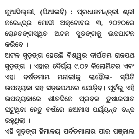
ନୂଆଦିଲ୍ଲୀ, (ପିଆଇବି) : ପ୍ରଧାନମନ୍ତ୍ରୀ ଶ୍ରୀ
ନରେନ୍ଦ୍ର ମୋଦୀ ଅକ୍ଟୋବର ୩, ୨୦୨୦ରେ
ରୋହତଙ୍ଗସ୍ଥିତ ଅଟଳ ସୁଡଙ୍ଗକୁ ଉଦଘାଟନ
କରିବେ ।
ଅଟଳ ସୁଡ଼ଙ୍ଗ ହେଉଛି ବିଶ୍ୱର ଦୀର୍ଘତମ ରାଜପଥ
ସୁଡ଼ଙ୍ଗ । ଏହାର ଦୈର୍ଘ୍ୟ ୯.୦୨ କିଲୋମିଟର ଏବଂ
ଏହା ବର୍ଷତମାମ ମନାଲୀକୁ ଲାହୌଲ- ସ୍ପିତି
ଉପତ୍ୟକା ସହ ସଡ଼କପଥରେ ଯୋଡ଼ିବ। ପୂର୍ବରୁ ଏହି
ଉପତ୍ୟକାରେ ଶୀତଦିନେ ପ୍ରବଳ ତୁଷାରପାତ
ଘଟୁଥିବା ହେତୁ ବର୍ଷରେ ଛଅମାସ ପର୍ୟ୍ୟନ୍ତ ବନ୍ଦ
ରହୁଥିଲା ।
ଏହି ସୁଡ଼ଙ୍ଗ ହିମାଳୟ ପର୍ବତମାଳାର ପୀର ପଞ୍ଜାଲ