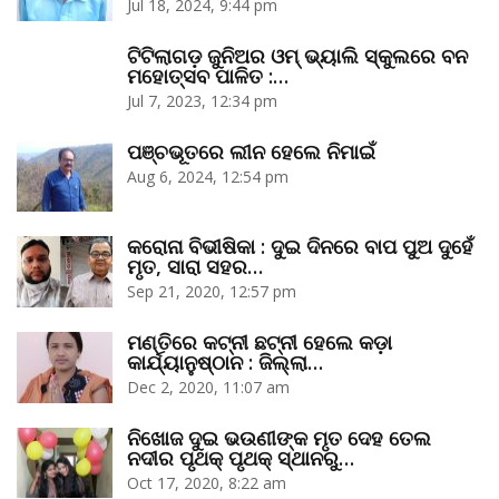
Jul 18, 2024, 9:44 pm
ଟିଟିଲାଗଡ଼ ଜୁନିଅର ଓମ୍‌ ଭ୍ୟାଲି ସ୍କୁଲରେ ବନ
ମହୋତ୍ସବ ପାଳିତ :…
Jul 7, 2023, 12:34 pm
ପଞ୍ଚଭୂତରେ ଲୀନ ହେଲେ ନିମାଇଁ
Aug 6, 2024, 12:54 pm
କରୋନା ବିଭୀଷିକା : ଦୁଇ ଦିନରେ ବାପ ପୁଅ ଦୁହେଁ
ମୃତ, ସାରା ସହର…
Sep 21, 2020, 12:57 pm
ମଣ୍ତିରେ କଟ୍‌ନୀ ଛଟ୍‌ନୀ ହେଲେ କଡ଼ା
କାର୍ଯ୍ୟାନୁଷ୍ଠାନ : ଜିଲ୍ଲା…
Dec 2, 2020, 11:07 am
ନିଖୋଜ ଦୁଇ ଭଉଣୀଙ୍କ ମୃତ ଦେହ ତେଲ
ନଦୀର ପୃଥକ୍‌ ପୃଥକ୍‌ ସ୍ଥାନରୁ…
Oct 17, 2020, 8:22 am