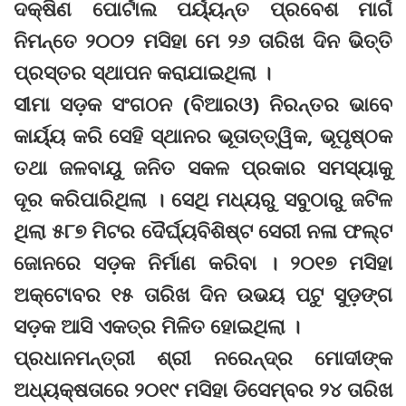
ଦକ୍ଷିଣ ପୋର୍ଟାଲ ପର୍ୟ୍ୟନ୍ତ ପ୍ରବେଶ ମାର୍ଗ
ନିମନ୍ତେ ୨୦୦୨ ମସିହା ମେ ୨୬ ତାରିଖ ଦିନ ଭିତ୍ତି
ପ୍ରସ୍ତର ସ୍ଥାପନ କରାଯାଇଥିଲା ।
ସୀମା ସଡ଼କ ସଂଗଠନ (ବିଆରଓ) ନିରନ୍ତର ଭାବେ
କାର୍ୟ୍ୟ କରି ସେହି ସ୍ଥାନର ଭୂତାତ୍ତ୍ୱିକ, ଭୂପୃଷ୍ଠକ
ତଥା ଜଳବାୟୁ ଜନିତ ସକଳ ପ୍ରକାର ସମସ୍ୟାକୁ
ଦୂର କରିପାରିଥିଲା । ସେଥି ମଧ୍ୟରୁ ସବୁଠାରୁ ଜଟିଳ
ଥିଲା ୫୮୭ ମିଟର ଦୈର୍ଘ୍ୟବିଶିଷ୍ଟ ସେରୀ ନଳା ଫଲ୍ଟ
ଜୋନରେ ସଡ଼କ ନିର୍ମାଣ କରିବା । ୨୦୧୭ ମସିହା
ଅକ୍ଟୋବର ୧୫ ତାରିଖ ଦିନ ଉଭୟ ପଟୁ ସୁଡ଼ଙ୍ଗ
ସଡ଼କ ଆସି ଏକତ୍ର ମିଳିତ ହୋଇଥିଲା ।
ପ୍ରଧାନମନ୍ତ୍ରୀ ଶ୍ରୀ ନରେନ୍ଦ୍ର ମୋଦୀଙ୍କ
ଅଧ୍ୟକ୍ଷତାରେ ୨୦୧୯ ମସିହା ଡିସେମ୍ବର ୨୪ ତାରିଖ