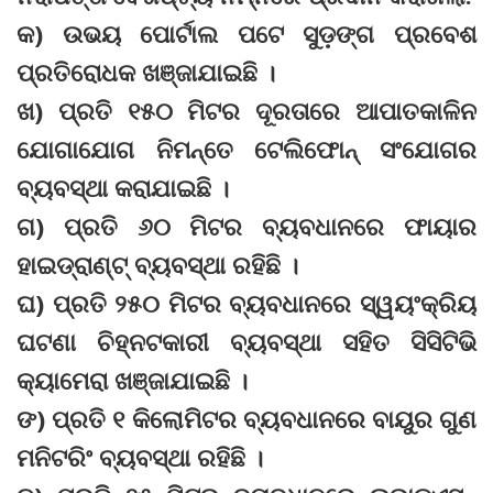
କ) ଉଭୟ ପୋର୍ଟାଲ ପଟେ ସୁଡ଼ଙ୍ଗ ପ୍ରବେଶ
ପ୍ରତିରୋଧକ ଖଞ୍ଜାଯାଇଛି ।
ଖ) ପ୍ରତି ୧୫୦ ମିଟର ଦୂରତାରେ ଆପାତକାଳିନ
ଯୋଗାଯୋଗ ନିମନ୍ତେ ଟେଲିଫୋନ୍ ସଂଯୋଗର
ବ୍ୟବସ୍ଥା କରାଯାଇଛି ।
ଗ) ପ୍ରତି ୬୦ ମିଟର ବ୍ୟବଧାନରେ ଫାୟାର
ହାଇଡ୍ରାଣ୍ଟ୍ ବ୍ୟବସ୍ଥା ରହିଛି ।
ଘ) ପ୍ରତି ୨୫୦ ମିଟର ବ୍ୟବଧାନରେ ସ୍ୱୟଂକ୍ରିୟ
ଘଟଣା ଚିହ୍ନଟକାରୀ ବ୍ୟବସ୍ଥା ସହିତ ସିସିଟିଭି
କ୍ୟାମେରା ଖଞ୍ଜାଯାଇଛି ।
ଙ) ପ୍ରତି ୧ କିଲୋମିଟର ବ୍ୟବଧାନରେ ବାୟୁର ଗୁଣ
ମନିଟରିଂ ବ୍ୟବସ୍ଥା ରହିଛି ।