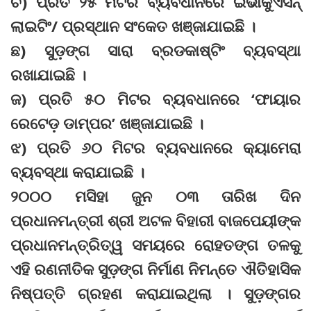
ଚ) ପ୍ରତି ୨୫ ମିଟର ବ୍ୟବଧାନରେ ଇଭାକୁଏସନ୍
ଲାଇଟିଂ/ ପ୍ରସ୍ଥାନ ସଂକେତ ଖଞ୍ଜାଯାଇଛି ।
ଛ) ସୁଡ଼ଙ୍ଗ ସାରା ବ୍ରଡକାଷ୍ଟିଂ ବ୍ୟବସ୍ଥା
ରଖାଯାଇଛି ।
ଜ) ପ୍ରତି ୫୦ ମିଟର ବ୍ୟବଧାନରେ ‘ଫାୟାର
ରେଟେଡ଼ ଡାମ୍ପର’ ଖଞ୍ଜାଯାଇଛି ।
ଝ) ପ୍ରତି ୬୦ ମିଟର ବ୍ୟବଧାନରେ କ୍ୟାମେରା
ବ୍ୟବସ୍ଥା କରାଯାଇଛି ।
୨୦୦୦ ମସିହା ଜୁନ ୦୩ ତାରିଖ ଦିନ
ପ୍ରଧାନମନ୍ତ୍ରୀ ଶ୍ରୀ ଅଟଳ ବିହାରୀ ବାଜପେୟୀଙ୍କ
ପ୍ରଧାନମନ୍ତ୍ରିତ୍ୱ ସମୟରେ ରୋହତଙ୍ଗ ତଳକୁ
ଏହି ରଣନୀତିକ ସୁଡ଼ଙ୍ଗ ନିର୍ମାଣ ନିମନ୍ତେ ଐତିହାସିକ
ନିଷ୍ପତ୍ତି ଗ୍ରହଣ କରାଯାଇଥିଲା । ସୁଡ଼ଙ୍ଗର