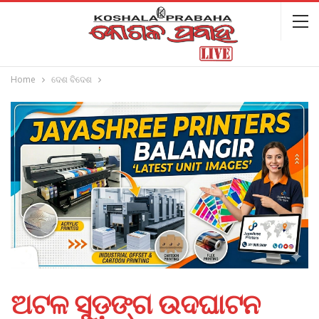
Home
ଦେଶ ବିଦେଶ
ଅଟଳ ସୁଡ଼ଙ୍ଗ ଉଦଘାଟନ