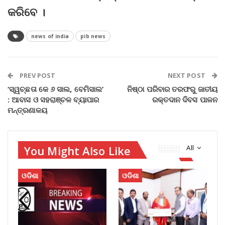
କରିବେ ।
news of india
pib news
PREV POST
NEXT POST
‘ସ୍ୱଚ୍ଛତା କେ ୬ ସାଲ, ବେମିସାଲ’
ନିଷ୍ଠା ପରିବାର ତରଫରୁ ଜାତୀୟ
: ଆବାସ ଓ ସହରାଞ୍ଚଳ ବ୍ୟାପାର
ରକ୍ତଦାନ ଦିବସ ପାଳନ
ମନ୍ତ୍ରଣାଳୟ
You Might Also Like
All
ଓଡିଶା
ଓଡିଶା