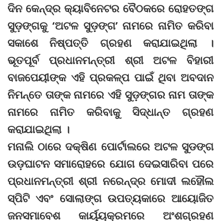
ଦିନ କେନ୍ଦ୍ର କ୍ୟାବିନେଟର ବୈଠକରେ ରୋହତଙ୍ଗ
ସୁଡ଼ଙ୍ଗକୁ ‘ଅଟଳ ସୁଡ଼ଙ୍ଗ’ ନାମରେ ନାମିତ କରିବା
ସକାଶେ ନିଷ୍ପତ୍ତି ଗ୍ରହଣ କରାଯାଇଥିଲା ।
ଭୂତପୂର୍ବ ପ୍ରଧାନମନ୍ତ୍ରୀ ଶ୍ରୀ ଅଟଳ ବିହାରୀ
ବାଜପେୟୀଙ୍କ ଏହି ପ୍ରକଳ୍ପ ପାଇଁ ଥିବା ଅବଦାନ
ନିମନ୍ତେ ତାଙ୍କ ନାମରେ ଏହି ସୁଡ଼ଙ୍ଗର ନାମ ତାଙ୍କ
ନାମରେ ନାମିତ କରିବାକୁ ସିଦ୍ଧାନ୍ତ ଗ୍ରହଣ
କରାଯାଇଥିଲା ।
ମନାଲି ଠାରେ ଦକ୍ଷିଣ ପୋର୍ଟାଲରେ ଅଟଳ ସୁଡଙ୍ଗ
ଉଡ଼ଘାଟନ ସମାରୋହରେ ଯୋଗ ଦେଇସାରିବା ପରେ
ପ୍ରଧାନମନ୍ତ୍ରୀ ଶ୍ରୀ ନରେନ୍ଦ୍ର ମୋଦୀ ଲହୌଲ
ସ୍ପିଟି ଏବଂ ସୋଲାଙ୍ଗ ଉପତ୍ୟକାରେ ଆୟୋଜିତ
ଜନସମାବେଶ କାର୍ୟ୍ୟକ୍ରମରେ ଅଂଶଗ୍ରହଣ