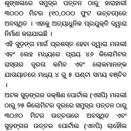
ଶୃଙ୍ଖଳାରେ ସମୁଦ୍ର ପତ୍ତନ ଠାରୁ ହାରାହାରୀ
୩୦୦୦ ମିଟର (୧୦,୦୦୦ ଫୁଟ ଉଚ୍ଚତା)ରେ
ଅବସ୍ଥିତ । ଏହାକୁ ଅତ୍ୟାଧୁନିକ ପ୍ରଯୁକ୍ତି ଦ୍ୱାରା
ନିର୍ମାଣ କରାଯାଇଛି ।
ଏହି ସୁଡ଼ଙ୍ଗ ମାର୍ଗ ପ୍ରଶସ୍ତ ହେବା ଦ୍ୱାରା ମନାଲୀ
ଏବଂ ଲେହ ମଧ୍ୟରେ ପ୍ରାୟ ୪୬ କିଲୋମିଟର
ରାସ୍ତାର ଦୂରତା କମିବ ଏବଂ ଲୋକମାନଙ୍କ
ଯାତାୟାତରେ ମଧ୍ୟ ୪ ରୁ ୫ ଘଣ୍ଟା ସମୟ ବଞ୍ଚିବ
।
ଅଟଳ ସୁଡ଼ଙ୍ଗର ଦକ୍ଷିଣ ପୋର୍ଟାଲ (ଏସପି) ମନାଲୀ
ଠାରୁ ୨୫ କିଲୋମିଟର ଦୂରରେ ସମୁଦ୍ର ପତ୍ତନ ଠାରୁ
୩୦୬୦ ମିଟର ଉଚ୍ଚତାରେ ଅବସ୍ଥିତ ଏବଂ
ସୁଡ଼ଙ୍ଗର ଉତ୍ତର ପୋର୍ଟାଲ (ଏନପି) ଲାହୌଲ