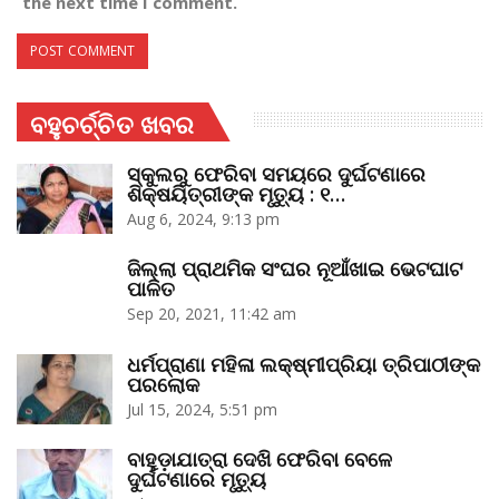
the next time I comment.
ବହୁଚର୍ଚ୍ଚିତ ଖବର
ସ୍କୁଲରୁ ଫେରିବା ସମୟରେ ଦୁର୍ଘଟଣାରେ
ଶିକ୍ଷୟିତ୍ରୀଙ୍କ ମୃତ୍ୟୁ : ୧…
Aug 6, 2024, 9:13 pm
ଜିଲ୍ଲା ପ୍ରାଥମିକ ସଂଘର ନୂଆଁଖାଇ ଭେଟଘାଟ
ପାଳିତ
Sep 20, 2021, 11:42 am
ଧର୍ମପ୍ରାଣା ମହିଳା ଲକ୍ଷ୍ମୀପ୍ରିୟା ତ୍ରିପାଠୀଙ୍କ
ପରଲୋକ
Jul 15, 2024, 5:51 pm
ବାହୁଡ଼ାଯାତ୍ରା ଦେଖି ଫେରିବା ବେଳେ
ଦୁର୍ଘଟଣାରେ ମୃତ୍ୟୁ