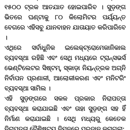
୧୫୦୦ ଟ୍ରକ ଆତଯାତ ହୋଇପାରିବ । ସୁଡ଼ଙ୍ଗ
ଭିତରେ ଘଣ୍ଟାକୁ ୮୦ କିଲୋମିଟର ପର୍ୟ୍ୟନ୍ତ
ବେଗରେ ଏହିସବୁ ଯାନବାହନ ଯାତାୟାତ କରିପାରିବେ
।
ଏଥିରେ ସର୍ବାଧୁନିକ ଇଲେକ୍ଟ୍ରୋମେକାନିକାଲ
ବ୍ୟବସ୍ଥା ରହିଛି ଏବଂ ସେଥି ମଧ୍ୟରେ ଟ୍ରାନ୍ସଭର୍ସ
ଭେଣ୍ଟିଲେଟର ସିଷ୍ଟମ୍, ସ୍କାଡ଼ା ନିୟନ୍ତ୍ରକ ଅଗ୍ନି
ନିର୍ବାପନ ପ୍ରଣାଳୀ, ଆଲୋକୀକରଣ ଏବଂ ମନିଟରିଂ
ବ୍ୟବସ୍ଥା ସାମିଲ ।
ଏହି ସୁଡ଼ଙ୍ଗରେ ସକଳ ପ୍ରକାର ନିରାପତ୍ତା
ବ୍ୟବସ୍ଥା କରାଯାଇଛି ଏବଂ ତାହା ସୁଡ଼ଙ୍ଗ ସହ ହିଁ
ନିର୍ମାଣ କରାଯାଇଛି । ସେଥି ମଧ୍ୟରୁ କେତେକ
ନିରାପତ୍ତା ବୈଶିଷ୍ଟ୍ୟ ନିମ୍ନରେ ପ୍ରଦାନ କରାଗଲା: