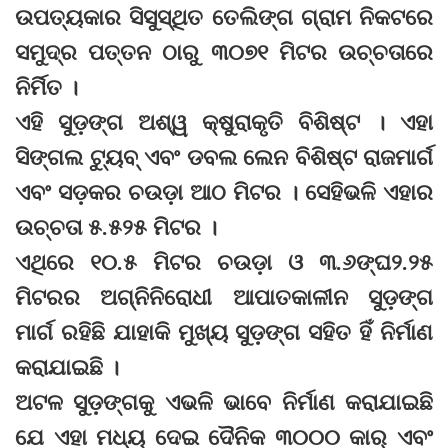
ଉପତ୍ୟକାର ସିସୁସ୍ଥିତ ତେଲିଙ୍ଗ ଗ୍ରାମ ନିକଟରେ
ସମୁଦ୍ର ପତ୍ତନ ଠାରୁ ୩୦୭୧ ମିଟର ଉଚ୍ଚତାରେ
ନିର୍ମିତ ।
ଏହି ସୁଡ଼ଙ୍ଗ ଅଶ୍ୱ କ୍ଷୁରାକୃତି ବିଶିଷ୍ଟ । ଏହା
ସିଙ୍ଗଲ ଟ୍ୟୁବ୍ ଏବଂ ଡବଲ ଲେନ ବିଶିଷ୍ଟ ରାଜମାର୍ଗ
ଏବଂ ସଡ଼କର ଚଉଡ଼ା ଆଠ ମିଟର । ସେହିଭଳି ଏହାର
ଉଚ୍ଚତା ୫.୫୨୫ ମିଟର ।
ଏଥିରେ ୧୦.୫ ମିଟର ଚଉଡ଼ା ଓ ୩.୬ଙ୍ଘ୨.୨୫
ମିଟରର ଅଗ୍ନିନିରୋଧୀ ଆପାତକାଳୀନ ସୁଡ଼ଙ୍ଗ
ମାର୍ଗ ରହିଛି ଯାହାକି ମୁଖ୍ୟ ସୁଡ଼ଙ୍ଗ ସହିତ ହିଁ ନିର୍ମାଣ
କରାଯାଇଛି ।
ଅଟଳ ସୁଡ଼ଙ୍ଗକୁ ଏଭଳି ଭାବେ ନିର୍ମାଣ କରାଯାଇଛି
ଯେ ଏହା ମଧ୍ୟ ଦେଇ ଦୈନିକ ୩୦୦୦ କାର୍ ଏବଂ