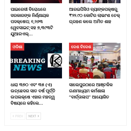
ପାଇରେସୀ ବିରୋଧରେ
ଆରଇପିସିଓ ବ୍ୟାଙ୍କପକ୍ଷରୁ
ସରକାରଙ୍କ ନିର୍ଣ୍ଣାୟକ
₹୨୨.୯୦ କୋଟିର ଲାଭାଂଶ ଚେକ୍
ପଦକ୍ଷେପ; ୧,୨୬୩
ଗ୍ରହଣ କଲେ ଅମିତ ଶାହ
ୱେବସାଇଟ୍ ସହ ୭,୩୯୩ଟି
ୟୁଆରଏଲ୍…
ଓଡିଶା
ଦେଶ ବିଦେଶ
ଧାରା ୩୭୦ ଏବଂ ୩୫ (ଏ)
ସାଲେପୁରଠାରେ ଆଞ୍ଚଳିକ
ଉଚ୍ଛେଦର ସାତ ବର୍ଷ ପୂର୍ତ୍ତି
ଗଣମାଧ୍ୟମ କର୍ମଶାଳା
ଉପଲକ୍ଷେ ଏହାର ମହତ୍ୱ
“ବାର୍ତ୍ତାଳାପ” ଆୟୋଜିତ
ବିଷୟରେ କହିଲେ…
PREV
NEXT