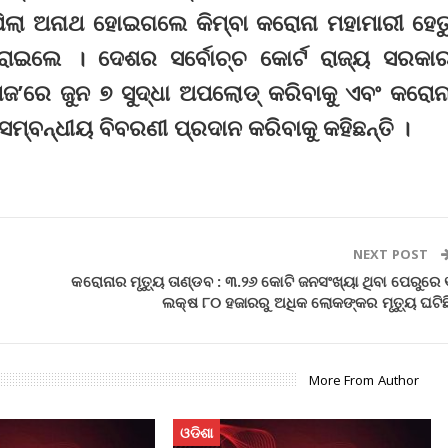
ଲା ଅନାଥ ହୋଇଗଲେ କିମ୍ବା କରୋନା ମହାମାରୀ ହେତ
ହରାଇଲେ । ଦେଶର ସର୍ବୋଚ୍ଚ କୋର୍ଟ ରାଜ୍ୟ ସରକା
ଜ’ରେ ଜୁନ ୭ ସୁଦ୍ଧା ଅପଲୋଡ୍ କରିବାକୁ ଏବଂ କରୋନ
ସମ୍ବନ୍ଧୀୟ ବିବରଣୀ ପ୍ରଦାନ କରିବାକୁ କହିଛନ୍ତି ।
NEXT POST
କରୋନାର ମୃତ୍ୟୁ ତାଣ୍ଡବ : ୩.୨୬ କୋଟି ଜନସଂଖ୍ୟା ଥିବା ପେରୁରେ 
ଲକ୍ଷ ୮୦ ହଜାରରୁ ଅଧିକ ଲୋକଙ୍କର ମୃତ୍ୟୁ ଘଟିଛ
More From Author
ଓଡିଶା