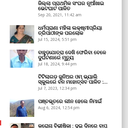
ଜିଲ୍ଲା ପ୍ରାଥମିକ ସଂଘର ନୂଆଁଖାଇ
ଭେଟଘାଟ ପାଳିତ
Sep 20, 2021, 11:42 am
ଧର୍ମପ୍ରାଣା ମହିଳା ଲକ୍ଷ୍ମୀପ୍ରିୟା
ତ୍ରିପାଠୀଙ୍କ ପରଲୋକ
Jul 15, 2024, 5:51 pm
ବାହୁଡ଼ାଯାତ୍ରା ଦେଖି ଫେରିବା ବେଳେ
ଦୁର୍ଘଟଣାରେ ମୃତ୍ୟୁ
Jul 18, 2024, 9:44 pm
ଟିଟିଲାଗଡ଼ ଜୁନିଅର ଓମ୍‌ ଭ୍ୟାଲି
ସ୍କୁଲରେ ବନ ମହୋତ୍ସବ ପାଳିତ :…
Jul 7, 2023, 12:34 pm
ପଞ୍ଚଭୂତରେ ଲୀନ ହେଲେ ନିମାଇଁ
Aug 6, 2024, 12:54 pm
କରୋନା ବିଭୀଷିକା : ଦୁଇ ଦିନରେ ବାପ