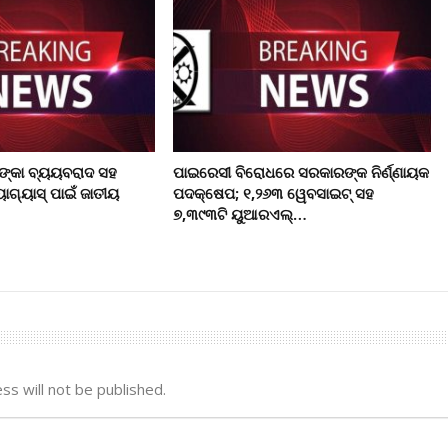
ଙ୍କା ବ୍ୟୟବରାଦ ସହ
ପାଇରେସୀ ବିରୋଧରେ ସରକାରଙ୍କ ନିର୍ଣ୍ଣାୟକ
ୋଗ୍ୟାସ୍ ପାଇଁ ଜାତୀୟ
ପଦକ୍ଷେପ; ୧,୨୬୩ ୱେବସାଇଟ୍ ସହ
୭,୩୯୩ଟି ୟୁଆରଏଲ୍…
ss will not be published.