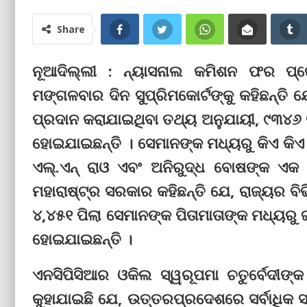
Share
ନୂଆଦିଲ୍ଲୀ : ନ୍ୟାସନାଲ କମିଶନ ଫର ପ୍
ମଙ୍ଗଳବାର ଦିନ ସୁପ୍ରିମକୋର୍ଟଙ୍କୁ କହିଛନ୍ତି ଯେ
ପ୍ରଦାନ କରାଯାଇଥିବା ତଥ୍ୟ ଅନୁଯାୟୀ, ୯୩୪୬ ଜ
ହୋଇଯାଇଛନ୍ତି । ସେମାନଙ୍କ ମଧ୍ୟରୁ କିଏ କିଏ ନ
ଏଲ୍.ଏନ୍ ରାଓ ଏବଂ ଅନିରୁଦ୍ଧ ବୋଷଙ୍କ 
ମହାରାଷ୍ଟ୍ର ସରକାର କହିଛନ୍ତି ଯେ, ରାଜ୍ୟର ବିଭି
୪,୪୫୧ ପିଲା ସେମାନଙ୍କ ପିତାମାତାଙ୍କ ମଧ୍ୟରୁ ଜ
ହୋଇଯାଇଛନ୍ତି ।
ଏନସିପିସିଆର ଓକିଲ ସ୍ୱରୂପମା ଚତୁର୍ବେଦୀଙ
କୁହାଯାଇଛି ଯେ, ଉତ୍ତରପ୍ରଦେଶରେ ସର୍ବାଧିକ ସ