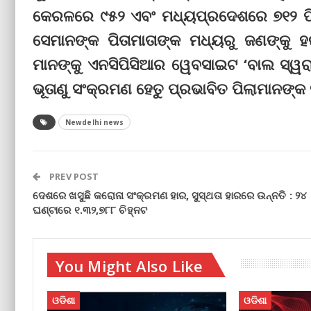
କେରଳରେ ୯୫୨ ଏବଂ ମଧ୍ୟପ୍ରଦେଶରେ ୭୧୨ ପି
ସେମାନଙ୍କ ପିତାମାତାଙ୍କ ମଧ୍ୟରୁ ଜଣଙ୍କୁ 
ମାନଙ୍କୁ ଏନସିପିସିଆର ୱେବସାଇଟ ‘ବାଲ ସ୍ୱରା
ଭୂତାଣୁ ସଂକ୍ରମଣ ହେତୁ ପ୍ରଭାବିତ ପିଲାମାନଙ୍କ 
Newdelhi news
PREV POST
ଦେଶରେ ଖସୁଛି କରୋନା ସଂକ୍ରମଣ ହାର, ସୁସ୍ଥତା ହାରରେ ଉନ୍ନତି : ୨୪
ଘଣ୍ଟାରେ ୧.୩୨,୭୮୮ ଚିହ୍ନଟ
You Might Also Like
ଓଡିଶା
ଓଡିଶା