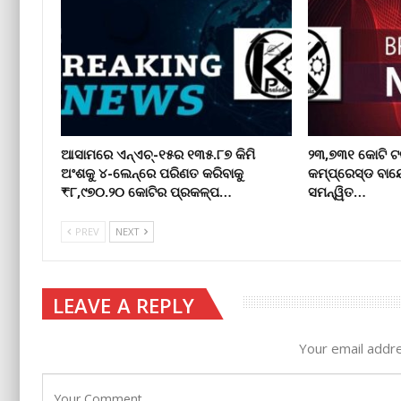
ଆସାମରେ ଏନ୍ଏଚ୍-୧୫ର ୧୩୫.୮୭ କିମି
୨୩,୭୩୧ କୋଟି ଟ
ଅଂଶକୁ ୪-ଲେନ୍ରେ ପରିଣତ କରିବାକୁ
କମ୍ପ୍ରେସ୍ଡ ବାୟ
₹୮,୯୭୦.୨୦ କୋଟିର ପ୍ରକଳ୍ପ…
ସମନ୍ୱିତ…
PREV
NEXT
LEAVE A REPLY
Your email addre