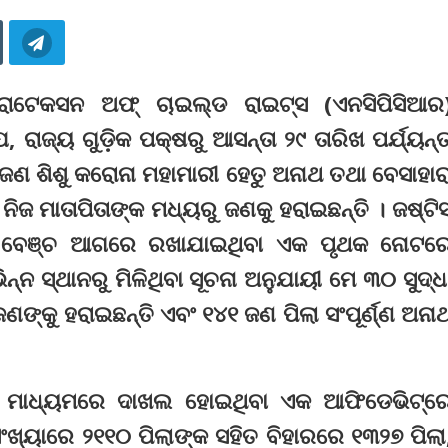
ରୋଟେକସନ ଅଫ୍ ଚାଇଲ୍ଡ ରାଇଟ୍ସ (ଏନସିପିସିଆର
, ରାଜ୍ୟ ଗୁଡ଼ିକ ପକ୍ଷରୁ ଆସନ୍ତା ୨୯ ତାରିଖ ପର୍ଯ୍ୟନ୍
ଣ ଶିଶୁ କରୋନା ମହାମାରୀ ହେତୁ ଅନାଥ ତଥା ବେସାହାର
ିଜ ମାତାପିତାଙ୍କ ମଧ୍ୟରୁ ଜଣକୁ ହରାଇଛନ୍ତି । ଜଷ୍ଟିସ
ଏକ ବେଞ୍ଚ ଆଗରେ ରଖାଯାଇଥିବା ଏକ ପୃଥକ ନୋଟର
ନ୍ନ ସ୍ଥାନରୁ ମିଳିଥିବା ସୂଚନା ଅନୁଯାୟୀ ମେ ୩୦ ସୁଦ୍ଧ
ଣଙ୍କୁ ହରାଇଛନ୍ତି ଏବଂ ୧୪୧ ଜଣ ପିଲା ସଂପୂର୍ଣ୍ଣ ଅନା
୍କ ମାଧ୍ୟମରେ ଦାଖଲ ହୋଇଥିବା ଏକ ଆଫିଡେଭିଟ୍‌ର
ଂଖ୍ୟାରେ ୨୧୧୦ ପିଲାଙ୍କ ସହିତ ବିହାରରେ ୧୩୨୭ ପିଲା