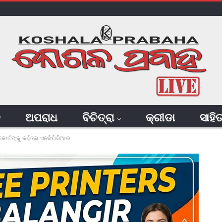
ି
ଅପରାଧ
ବିଚିତ୍ରା
କ୍ରୀଡା
ସାହି
ୋର୍ଟଙ୍କୁ କହିଲେ ଏନସିପିସିଆର