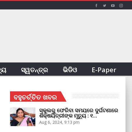
ତ୍ୟ
ସ୍ୱତନ୍ତ୍ର
ଭିଡିଓ
E-Paper
ବହୁଚର୍ଚ୍ଚିତ ଖବର
ସ୍କୁଲରୁ ଫେରିବା ସମୟରେ ଦୁର୍ଘଟଣାରେ
ଶିକ୍ଷୟିତ୍ରୀଙ୍କ ମୃତ୍ୟୁ : ୧…
Aug 6, 2024, 9:13 pm