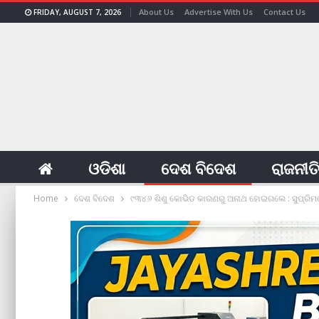
About Us
Advertise With Us
Contact Us
FRIDAY, AUGUST 7, 2026
ଓଡିଶା
ଦେଶ ବିଦେଶ
ରାଜନୀତ
Home
ଦେଶ ବିଦେଶ
୯୩୪୬ ଶିଶୁ କୋଭିଡ କାରଣରୁ ଅନାଥ ହୋଇଗଲେ : ସୁପ୍ରିମକ