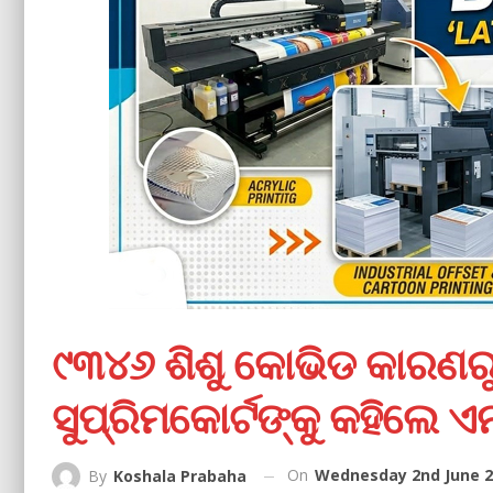
୯୩୪୬ ଶିଶୁ କୋଭିଡ କାରଣର
ସୁପ୍ରିମକୋର୍ଟଙ୍କୁ କହିଲେ ଏ
On
Wednesday 2nd June 2
By
Koshala Prabaha