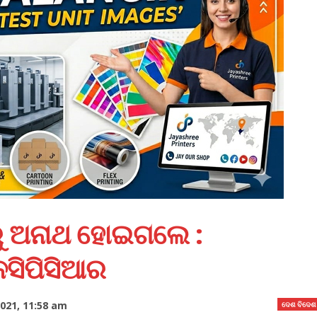
ୁ ଅନାଥ ହୋଇଗଲେ :
ନସିପିସିଆର
021, 11:58 am
ଦେଶ ବିଦେଶ