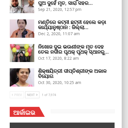
ପୁଅ ଦୁହେଁ ମୃତ, ସାରା ସହର…
Sep 21, 2020, 12:57 pm
ମଣ୍ତିରେ କଟ୍‌ନୀ ଛଟ୍‌ନୀ ହେଲେ କଡ଼ା
କାର୍ଯ୍ୟାନୁଷ୍ଠାନ : ଜିଲ୍ଲା…
Dec 2, 2020, 11:07 am
ନିଖୋଜ ଦୁଇ ଭଉଣୀଙ୍କ ମୃତ ଦେହ
ତେଲ ନଦୀର ପୃଥକ୍‌ ପୃଥକ୍‌ ସ୍ଥାନରୁ…
Oct 17, 2020, 8:22 am
ଶିକ୍ଷୟିତ୍ରୀ ଦୀପ୍ତିଶ୍ରୀଙ୍କ ଅକାଳ
ବିୟୋଗ
Oct 30, 2020, 10:25 am
PREV
NEXT
1 of 7,974
ଆର୍କାଇଭ