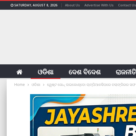
About Us
Advertise With Us
Contact Us
SATURDAY, AUGUST 8, 2026
ଓଡିଶା
ଦେଶ ବିଦେଶ
ରାଜନୀତ
Home
ଓଡିଶା
ୱେଷ୍ଟ ଜୋନ୍‌ ତାଇକୋଣ୍ଡୋ ଚାମ୍ପିଆନସିପରେ ବଲାଙ୍ଗିରର ସଫ