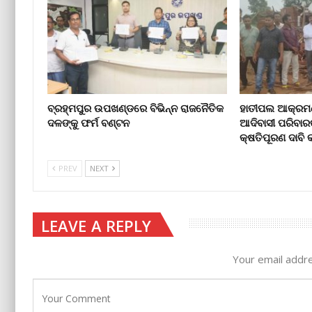
ବ୍ରହ୍ମପୁର ଉପଖଣ୍ଡରେ ବିଭିନ୍ନ ରାଜନୈତିକ
ହାତୀପଲ ଆକ୍ରମଣ
ଦଳଙ୍କୁ ଫର୍ମ ବଣ୍ଟନ
ଆଦିବାସୀ ପରିବାର
କ୍ଷତିପୂରଣ ଦାବ
PREV
NEXT
LEAVE A REPLY
Your email addre