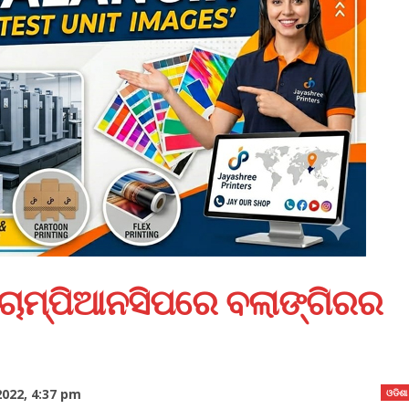
ଚାମ୍ପିଆନସିପରେ ବଲାଙ୍ଗିରର
022, 4:37 pm
ଓଡିଶା