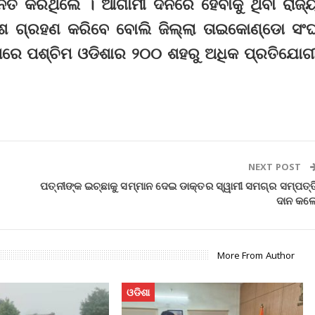
ିତ କରିଥିଲେ । ଆଗାମୀ ଦିନରେ ହେବାକୁ ଥିବା ରାଜ୍
ଂଶ ଗ୍ରହଣ କରିବେ ବୋଲି ଜିଲ୍ଲା ତାଇକୋଣ୍ଡୋ ସଂ
ାରେ ପଶ୍ଚିମ ଓଡିଶାର ୨୦୦ ଶହରୁ ଅଧିକ ପ୍ରତିଯୋଗ
NEXT POST
ପତ୍ନୀଙ୍କ ଇଚ୍ଛାକୁ ସମ୍ମାନ ଦେଇ ଡାକ୍ତର ସ୍ୱାମୀ ସମଗ୍ର ସମ୍ପତ୍ତ
ଦାନ କଲ
More From Author
ଓଡିଶା