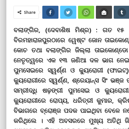
Share
ବଲାଙ୍ଗିର, (ଦେବାଶିଷ ମିଶ୍ର) : ଗତ ୧୫ ଓ
ବିରମହାରାଜପୁରଠାରେ ୱେଷ୍ଟ ଜୋନ ତାଇକୋଣ୍
କୋଚ ତଥା ବଲାଙ୍ଗିର ଜିଲ୍ଲା ତାଇକୋଣ୍ଡ
ନେତୃତ୍ୱରେ ଏକ ୧୩ ଜଣିଆ ଦଳ ଭାଗ ନେଇ ସଫ
ପୁମସେଇରେ ସ୍ୱର୍ଣ୍ଣ ଓ କ୍ୟୁରୋଗୀ (ଫାଇଟ୍‌
କ୍ୟୁରୋଗୀରେ ସ୍ୱର୍ଣ୍ଣ, ଶ୍ରେୟାନ୍ସ ସିଂ ଭଞ୍ଜ
ସମ୍ରୀଦ୍ଧି ଷଢ଼ଙ୍ଗୀ ପୁମସେଇ ଓ କ୍ୟୁର
କ୍ୟୁରୋଗୀରେ ରୋପ୍ୟ, ଧରିତ୍ରୀ କୁମାର, କ୍
ବିଭାଗରେ ବ୍ରୋଞ୍ଜ ପଦକ ପାଇଥିବା ବେଳେ ନରେ
କରିଥିଲେ । ଏହି ଅବସରରେ ମୁଖ୍ୟ ଅତିଥି 