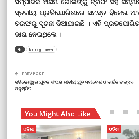
ସମ୍ପାଦକ ଅସିମ ଭୋଇଙ୍କୁ ଟ୍ରଫି ସହ ସମ୍ମାନ
ସ୍ତରୀୟ ପ୍ରତିଯୋଗିତାରେ ସମସ୍ତ ବିଜେତା ଅ
ତରଫରୁ ସୂଚନା ଦିଆଯାଇଛି । ଏହି ପ୍ରତଯୋଗିତ
ଭାଗ ନେଇଥିଲେ ।
balangir news
PREV POST
କପିଳେଶ୍ୱର ଯୁବକ ସଂଘର ଜାତୀୟ ଯୁବ ସମାବେଶ ଓ ବାର୍ଷିକ ଉତ୍ସବ
ଅନୁଷ୍ଠିତ
You Might Also Like
ଓଡିଶା
ଓଡିଶା