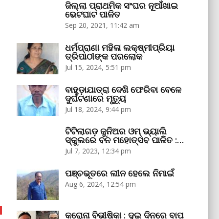
ଜିଲ୍ଲା ପ୍ରାଥମିକ ସଂଘର ନୂଆଁଖାଇ
ଭେଟଘାଟ ପାଳିତ
Sep 20, 2021, 11:42 am
ଧର୍ମପ୍ରାଣା ମହିଳା ଲକ୍ଷ୍ମୀପ୍ରିୟା
ତ୍ରିପାଠୀଙ୍କ ପରଲୋକ
Jul 15, 2024, 5:51 pm
ବାହୁଡ଼ାଯାତ୍ରା ଦେଖି ଫେରିବା ବେଳେ
ଦୁର୍ଘଟଣାରେ ମୃତ୍ୟୁ
Jul 18, 2024, 9:44 pm
ଟିଟିଲାଗଡ଼ ଜୁନିଅର ଓମ୍‌ ଭ୍ୟାଲି
ସ୍କୁଲରେ ବନ ମହୋତ୍ସବ ପାଳିତ :…
Jul 7, 2023, 12:34 pm
ପଞ୍ଚଭୂତରେ ଲୀନ ହେଲେ ନିମାଇଁ
Aug 6, 2024, 12:54 pm
କରୋନା ବିଭୀଷିକା : ଦୁଇ ଦିନରେ ବାପ