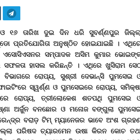
 ୧୬ ତାରିଖ ଦୁଇ ଦିନ ଧରି ସୁବର୍ଣ୍ଣପୁର ଜିଲ୍ଲ
ଡୋ ପ୍ରତିଯୋଗିତା ଅନୁଷ୍ଠିତ ହୋଇଯାଇଛି । ଏଥିର
ୋ ଏସୋସିଏସନର ସମ୍ପାଦକ ଅସିମ କୁମାର ଭୋଇଙ୍
ଳତା ହାସଲ କରିଛନ୍ତି । ଏଥିରେ ଖୁସିରାମ ସେଠ୍
) ବିଭାଗରେ ରୋପ୍ୟ, ସୁଶ୍ରୀ ଦେଭାନ୍‌ସି ପୁମସେଇ 
 ଫାଇଟିଂରେ ସ୍ୱର୍ଣ୍ଣ ଓ ପୁମସେଇରେ ରୋପ୍ୟ, ସମିକ୍ଷ
ୋଗୀରେ ରୋପ୍ୟ, ତ୍ରୀଲୋକେଶ ଶତପଥି ପୁମସେଇ 
ରିଷ୍ଣା ଅର୍ଜୁନ ବନଛୋର ଓ ମନୋଜ ବଙ୍ଗୁଲା ପୁମସେ
ନ୍ଦ୍ର ବରାଡ଼ ଟିମ୍‌ ମ୍ୟାନେଜର ଭାବେ ଅଂଶ ଗ୍ରହ
ଜିଲ୍ଲା ପରିଷଦ ଚ୍ୟାରମେନ ଉଷା କିରନ କୋଚ ତଥ