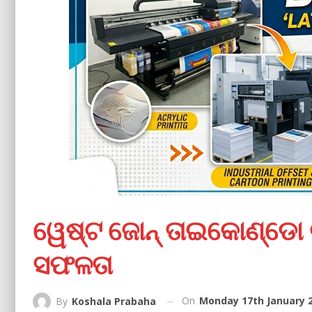
ୱେଷ୍ଟ ଜୋନ୍‌ ତାଇକୋଣ୍ଡୋ 
ସଫଳତା
On
Monday 17th January 2
By
Koshala Prabaha