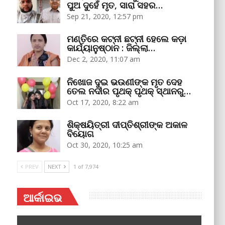
ପୁଅ ଦୁହେଁ ମୃତ, ସାରା ସହର…
Sep 21, 2020, 12:57 pm
ମଣ୍ତିରେ କଟ୍‌ନୀ ଛଟ୍‌ନୀ ହେଲେ କଡ଼ା
କାର୍ଯ୍ୟାନୁଷ୍ଠାନ : ଜିଲ୍ଲା…
Dec 2, 2020, 11:07 am
ନିଖୋଜ ଦୁଇ ଭଉଣୀଙ୍କ ମୃତ ଦେହ
ତେଲ ନଦୀର ପୃଥକ୍‌ ପୃଥକ୍‌ ସ୍ଥାନରୁ…
Oct 17, 2020, 8:22 am
ଶିକ୍ଷୟିତ୍ରୀ ଦୀପ୍ତିଶ୍ରୀଙ୍କ ଅକାଳ
ବିୟୋଗ
Oct 30, 2020, 10:25 am
PREV
NEXT
1 of 7,974
ଆର୍କାଇଭ