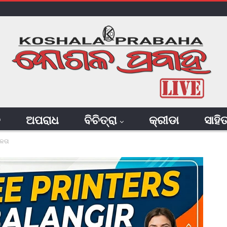
ି
ଅପରାଧ
ବିଚିତ୍ରା
କ୍ରୀଡା
ସାହି
ଳତା