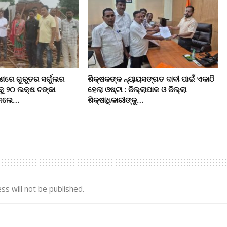
ରେ ଗୁରୁତର ସର୍ଗୁଲର
ଶିକ୍ଷକଙ୍କ ନ୍ୟାୟସଙ୍ଗତ ଦାବୀ ପାଇଁ ଏକାଠି
କୁ ୨୦ ଲକ୍ଷ ଟଙ୍କା
ହେଲା ଓଷ୍ଟା : ଜିଲ୍ଲାପାଳ ଓ ଜିଲ୍ଲା
ି କଲେ…
ଶିକ୍ଷାଧିକାରୀଙ୍କୁ…
ss will not be published.