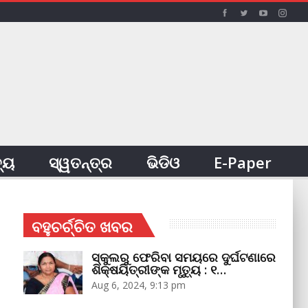
ତ୍ୟ
ସ୍ୱତନ୍ତ୍ର
ଭିଡିଓ
E-Paper
ବହୁଚର୍ଚ୍ଚିତ ଖବର
ସ୍କୁଲରୁ ଫେରିବା ସମୟରେ ଦୁର୍ଘଟଣାରେ
ଶିକ୍ଷୟିତ୍ରୀଙ୍କ ମୃତ୍ୟୁ : ୧…
Aug 6, 2024, 9:13 pm