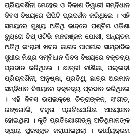
ପ୍ରିୟଦର୍ଶିନୀ ମେହେର ଓ ବିକାଶ ତିୱାରୀ ସମ୍ବିଧାନ
ଦିବସ ବିଷୟରେ ପିପିଟି ପ୍ରଦର୍ଶନ କରିଥିଲେ । ଏହି
ସମୟରେ ମୁଖ୍ୟ ଅତିଥି ଭାବରେ ପଶ୍ଚିମ ଓଡିଶା
ବ୍ୟୁରୋ ଚିପ୍‌ ଓଟିଭି ମନରଞ୍ଜନ ଯୋଶୀ, ଅନ୍ୟତମ
ଅତିଥି ଇଂରାଜୀ ଖବର କାଗଜ ପାଓନୀର ସାମ୍ବାଦିକ
ସୁଧୀର ମିଶ୍ର ସମ୍ବିଧାନ ଦିବସ ବିଷୟରେ ବକ୍ତବ୍ୟ
ପ୍ରଦାନ କରିଥିଲେ । ଛାତ୍ରୀ ରୀଶିକା, ପଲ୍ଲବୀ
ପ୍ରିୟଦର୍ଶିନୀ, ଅନୁଷ୍କା, ପ୍ରତିଥି, ଛାତ୍ର ଅରମାନ
ସମ୍ବିଧାନ ବିଷୟରେ ବକ୍ତବ୍ୟ ପ୍ରଦାନ କରିଥିଲେ
। ଏହି ଦିବସ ଉପଲକ୍ଷେ ଚିତ୍ରାଙ୍କନ, ସଂଗୀତ,
ରଙ୍ଗୋଲି, ବକୃତା ପ୍ରତିଯୋଗିତା ଆୟୋଜନ
ହୋଇଥିଲା । କୃତି ପ୍ରତିଯୋଗୀଙ୍କୁ ଅତିଥିମାନଙ୍କ
ଦ୍ୱାରା ପୁରସ୍କୃତ କରାଯାଇଥିଲା । କାର୍ଯ୍ୟକ୍ରମ