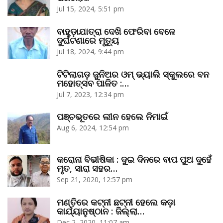
Jul 15, 2024, 5:51 pm
ବାହୁଡ଼ାଯାତ୍ରା ଦେଖି ଫେରିବା ବେଳେ
ଦୁର୍ଘଟଣାରେ ମୃତ୍ୟୁ
Jul 18, 2024, 9:44 pm
ଟିଟିଲାଗଡ଼ ଜୁନିଅର ଓମ୍‌ ଭ୍ୟାଲି ସ୍କୁଲରେ ବନ
ମହୋତ୍ସବ ପାଳିତ :…
Jul 7, 2023, 12:34 pm
ପଞ୍ଚଭୂତରେ ଲୀନ ହେଲେ ନିମାଇଁ
Aug 6, 2024, 12:54 pm
କରୋନା ବିଭୀଷିକା : ଦୁଇ ଦିନରେ ବାପ ପୁଅ ଦୁହେଁ
ମୃତ, ସାରା ସହର…
Sep 21, 2020, 12:57 pm
ମଣ୍ତିରେ କଟ୍‌ନୀ ଛଟ୍‌ନୀ ହେଲେ କଡ଼ା
କାର୍ଯ୍ୟାନୁଷ୍ଠାନ : ଜିଲ୍ଲା…
Dec 2, 2020, 11:07 am