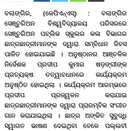
ବଲାଙ୍ଗିର, (କେପିଏନ୍‌ଏସ୍‌) : ବଲାଙ୍ଗିର
ସେଞ୍ଚୁରିଅନ ବିଶ୍ୱବିଦ୍ୟାଳୟ ପରିସରରେ
ସେଞ୍ଚୁରିଅନ ପବ୍ଲିକ ସ୍କୁଲର କଳା ବିଭାଗର
ଛାତ୍ରଛାତ୍ରୀମାନଙ୍କ ଦ୍ୱାରା ସମ୍ବିଧାନ ଦିବସ
ପାଳିତ ହୋଇଯାଇଛି । ଅନୁଷ୍ଠାନର ଆଞ୍ଚଳିକ
ନିର୍ଦେଶକ ପ୍ରଦୀପ କୁମାର ଷଡ଼ଙ୍ଗୀଙ୍କ
ପ୍ରତ୍ୟକ୍ଷ ତତ୍ୱାବଧାନରେ କାର୍ଯ୍ୟକ୍ରମ
ଅନୁଷ୍ଠିତ ହୋଇଥିଲା । କାର୍ଯ୍ୟକ୍ରମ ଆରମ୍ଭରେ
ପ୍ରଦୀପ ପ୍ରଜ୍ୱଳନ କରାଯାଇ
ଛାତ୍ରଛାତ୍ରୀମାନଙ୍କ ଦ୍ୱାରା ପ୍ରାରମ୍ବିକ ସଂଗୀତ
ଗାନ କରାଯାଇଥିଲା । ଛାତ୍ର ଅଙ୍କିତ ସୁବୁଦ୍ଧି
ସ୍ୱାଗତ ଭାଷଣ ଦେଇଥିବା ବେଳେ ପଲ୍ଲବୀ