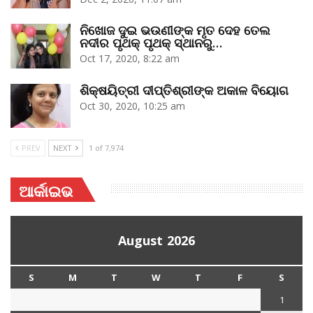
ନିଖୋଜ ଦୁଇ ଭଉଣୀଙ୍କ ମୃତ ଦେହ ତେଲ
ନଦୀର ପୃଥକ୍‌ ପୃଥକ୍‌ ସ୍ଥାନରୁ…
Oct 17, 2020, 8:22 am
ଶିକ୍ଷୟିତ୍ରୀ ଦୀପ୍ତିଶ୍ରୀଙ୍କ ଅକାଳ ବିୟୋଗ
Oct 30, 2020, 10:25 am
PREV
NEXT
1 of 7,974
ଆର୍କାଇଭ
August 2026
S
M
T
W
T
F
S
1