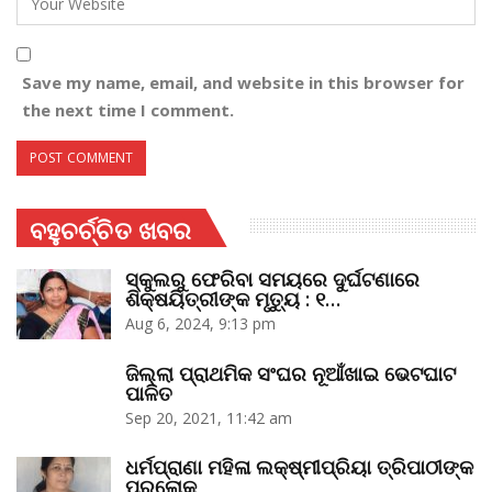
Save my name, email, and website in this browser for
the next time I comment.
ବହୁଚର୍ଚ୍ଚିତ ଖବର
ସ୍କୁଲରୁ ଫେରିବା ସମୟରେ ଦୁର୍ଘଟଣାରେ
ଶିକ୍ଷୟିତ୍ରୀଙ୍କ ମୃତ୍ୟୁ : ୧…
Aug 6, 2024, 9:13 pm
ଜିଲ୍ଲା ପ୍ରାଥମିକ ସଂଘର ନୂଆଁଖାଇ ଭେଟଘାଟ
ପାଳିତ
Sep 20, 2021, 11:42 am
ଧର୍ମପ୍ରାଣା ମହିଳା ଲକ୍ଷ୍ମୀପ୍ରିୟା ତ୍ରିପାଠୀଙ୍କ
ପରଲୋକ