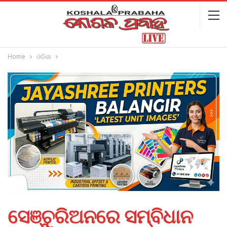
Home
ଓଡିଶା
ସେଞ୍ଚୁରିଅନରେ ସମ୍ବିଧାନ