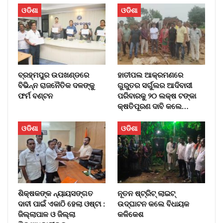
ଓଡିଶା
ଓଡିଶା
ବ୍ରହ୍ମପୁର ଉପଖଣ୍ଡରେ
ହାତୀପଲ ଆକ୍ରମଣରେ
ବିଭିନ୍ନ ରାଜନୈତିକ ଦଳଙ୍କୁ
ଗୁରୁତର ସର୍ଗୁଲର ଆଦିବାସୀ
ଫର୍ମ ବଣ୍ଟନ
ପରିବାରକୁ ୨୦ ଲକ୍ଷ ଟଙ୍କା
କ୍ଷତିପୂରଣ ଦାବି କଲେ…
ଓଡିଶା
ଓଡିଶା
ଶିକ୍ଷକଙ୍କ ନ୍ୟାୟସଙ୍ଗତ
ନୂତନ ଷ୍ଟ୍ରିଟ୍ ଲାଇଟ୍‌
ଦାବୀ ପାଇଁ ଏକାଠି ହେଲା ଓଷ୍ଟା :
ଉଦ୍‌ଘାଟନ କଲେ ବିଧାୟକ
ଜିଲ୍ଲାପାଳ ଓ ଜିଲ୍ଲା
କଳିକେଶ