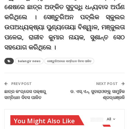
ଶେଷରେ ଛାତ୍ର ଅଙ୍କିତ ସୁବୁଦ୍ଧି ଧନ୍ୟବାଦ ଅର୍ପଣ
କରିଥିଲେ । ସେଞ୍ଚୁରିଅନ ପବ୍ଲିକ ସ୍କୁଲର
ଉପଅଧ୍ୟକ୍ଷ୍ୟା ପୁଣ୍ୟତୋୟା ବିଶ୍ୱାଳ, ମଞ୍ଜୁଲତା
ପଳେଇ, ରାଜୀବ କୁମାର ନାୟକ, ସୁଶାନ୍ତ ସେଠ
ସହଯୋଗ କରିଥିଲେ ।
balangir news
ସେଞ୍ଚୁରିଅନରେ ସମ୍ବିଧାନ ଦିବସ ପାଳିତ
PREV POST
NEXT POST
ଛାତ୍ର କଂଗ୍ରେସ ପକ୍ଷରୁ
ଡ. ଏସ୍‌.ଏନ୍‌. ସୁବାରାଓଙ୍କୁ ସାମୁହିକ
ସମ୍ବିଧାନ ଦିବସ ପାଳିତ
ଶ୍ରଦ୍ଧାଞ୍ଜଳି
You Might Also Like
All