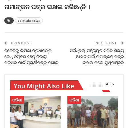
ନାମାଙ୍କନ ପତ୍ର ଦାଖଲ କରିଛନ୍ତି ।
saintala news
PREV POST
NEXT POST
ବିଜେଡ଼ିରୁ ଲିପିକା ପ୍ରଧାନଙ୍କ
ସଇଁନ୍ତଲା ପଞ୍ଚାୟତ ସମିତି ସଭ୍ୟ
ଜୋନ୍‌ ନମ୍ବର ୧୭ରୁ ଜ଼ିଲ୍ଲା
ଆସନ ପାଇଁ ନାମାଙ୍କନ ପତ୍ର
ପରିଷଦ ପାଇଁ ପ୍ରାର୍ଥୀପତ୍ର ଦାଖଲ
ଦାଖଲ କଲେ ପୁଷ୍ପାଞ୍ଜଳି
You Might Also Like
All
ଓଡିଶା
ଓଡିଶା