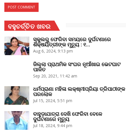
ବହୁଚର୍ଚ୍ଚିତ ଖବର
ସ୍କୁଲରୁ ଫେରିବା ସମୟରେ ଦୁର୍ଘଟଣାରେ
ଶିକ୍ଷୟିତ୍ରୀଙ୍କ ମୃତ୍ୟୁ : ୧…
Aug 6, 2024, 9:13 pm
ଜିଲ୍ଲା ପ୍ରାଥମିକ ସଂଘର ନୂଆଁଖାଇ ଭେଟଘାଟ
ପାଳିତ
Sep 20, 2021, 11:42 am
ଧର୍ମପ୍ରାଣା ମହିଳା ଲକ୍ଷ୍ମୀପ୍ରିୟା ତ୍ରିପାଠୀଙ୍କ
ପରଲୋକ
Jul 15, 2024, 5:51 pm
ବାହୁଡ଼ାଯାତ୍ରା ଦେଖି ଫେରିବା ବେଳେ
ଦୁର୍ଘଟଣାରେ ମୃତ୍ୟୁ
Jul 18, 2024, 9:44 pm