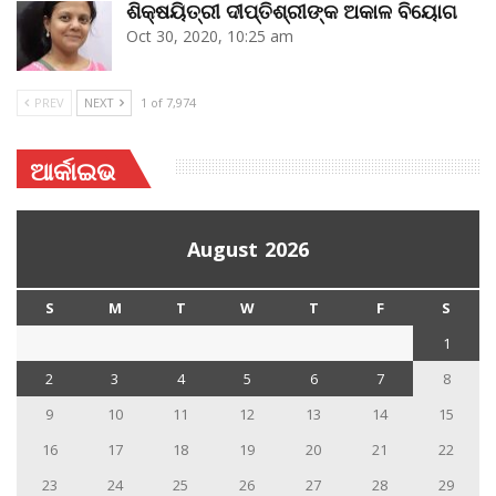
ଶିକ୍ଷୟିତ୍ରୀ ଦୀପ୍ତିଶ୍ରୀଙ୍କ ଅକାଳ ବିୟୋଗ
Oct 30, 2020, 10:25 am
PREV
NEXT
1 of 7,974
ଆର୍କାଇଭ
August 2026
S
M
T
W
T
F
S
1
2
3
4
5
6
7
8
9
10
11
12
13
14
15
16
17
18
19
20
21
22
23
24
25
26
27
28
29