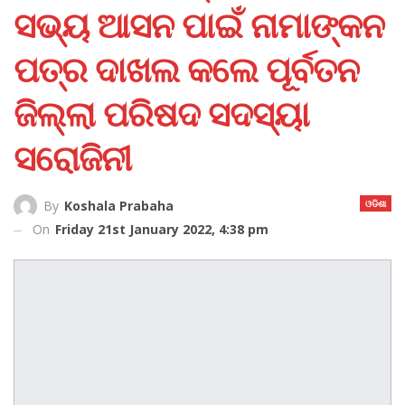
ସଭ୍ୟ ଆସନ ପାଇଁ ନାମାଙ୍କନ
ପତ୍ର ଦାଖଲ କଲେ ପୂର୍ବତନ
ଜିଲ୍ଲା ପରିଷଦ ସଦସ୍ୟା
ସରୋଜିନୀ
ଓଡିଶା
By
Koshala Prabaha
On
Friday 21st January 2022, 4:38 pm