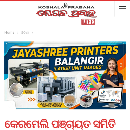
Home
ଓଡିଶା
କେରମେଲି ପଞ୍ଚାୟତ ସମିତି