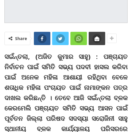
Share
ସଇଁନ୍ତଲା, (ଅଜିତ କୁମାର ସାହୁ) : ପଞ୍ଚାୟତ
ନିର୍ବାଚନ ପାଇଁ ସମିତି ସଭ୍ୟ ପଦବୀ ହାସଲ କରିବା
ପାଇଁ ଅନେକ ମହିଳା ଆଶାୟୀ ରହିଥିବା ବେଳେ
ଶତାଧିକ ମହିଳା ପଂଚାୟତ ପାଇଁ ନାମାଙ୍କନ ପତ୍ର
ଦାଖଲ କରିଛନ୍ତି । ତେବେ ଆଜି ସଇଁନ୍ତଲା ବ୍ଳକ
କେରମେଲି ପଞ୍ଚାୟତ ସମିତି ସଭ୍ୟ ଆସନ ପାଇଁ
ପୂର୍ବତନ ଜିଲ୍ଲା ପରିଷଦ ସଦସ୍ୟା ସରୋଜିନୀ ସାହୁ
ସ୍ଥାନୀୟ ବ୍ଳକ କାର୍ଯ୍ୟାଳୟ ପରିସରରେ