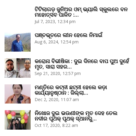
ଟିଟିଲାଗଡ଼ ଜୁନିଅର ଓମ୍‌ ଭ୍ୟାଲି ସ୍କୁଲରେ ବନ
ମହୋତ୍ସବ ପାଳିତ :…
Jul 7, 2023, 12:34 pm
ପଞ୍ଚଭୂତରେ ଲୀନ ହେଲେ ନିମାଇଁ
Aug 6, 2024, 12:54 pm
କରୋନା ବିଭୀଷିକା : ଦୁଇ ଦିନରେ ବାପ ପୁଅ ଦୁହେଁ
ମୃତ, ସାରା ସହର…
Sep 21, 2020, 12:57 pm
ମଣ୍ତିରେ କଟ୍‌ନୀ ଛଟ୍‌ନୀ ହେଲେ କଡ଼ା
କାର୍ଯ୍ୟାନୁଷ୍ଠାନ : ଜିଲ୍ଲା…
Dec 2, 2020, 11:07 am
ନିଖୋଜ ଦୁଇ ଭଉଣୀଙ୍କ ମୃତ ଦେହ ତେଲ
ନଦୀର ପୃଥକ୍‌ ପୃଥକ୍‌ ସ୍ଥାନରୁ…
Oct 17, 2020, 8:22 am