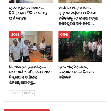
ବ୍ରହ୍ମପୁର ଉପଖଣ୍ଡରେ
ହାତୀପଲ ଆକ୍ରମଣରେ
ବିଭିନ୍ନ ରାଜନୈତିକ ଦଳଙ୍କୁ
ଗୁରୁତର ସର୍ଗୁଲର ଆଦିବାସୀ
ଫର୍ମ ବଣ୍ଟନ
ପରିବାରକୁ ୨୦ ଲକ୍ଷ ଟଙ୍କା
କ୍ଷତିପୂରଣ ଦାବି କଲେ…
ଓଡିଶା
ଓଡିଶା
ଶିକ୍ଷକଙ୍କ ନ୍ୟାୟସଙ୍ଗତ
ନୂତନ ଷ୍ଟ୍ରିଟ୍ ଲାଇଟ୍‌
ଦାବୀ ପାଇଁ ଏକାଠି ହେଲା ଓଷ୍ଟା :
ଉଦ୍‌ଘାଟନ କଲେ ବିଧାୟକ
ଜିଲ୍ଲାପାଳ ଓ ଜିଲ୍ଲା
କଳିକେଶ
ଶିକ୍ଷାଧିକାରୀଙ୍କୁ…
PREV
NEXT