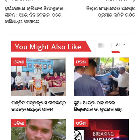
ଦୁର୍ଘଟଣାରେ ଚାଲିଗଲା ହିମାଂଶୁଙ୍କ
ଜିଲ୍ଲା କଂଗ୍ରେସର ପ୍ରଚାର
ଜୀବନ : ଆଉ ଦିନ କେଇଟା ପରେ
ପ୍ରସାର କମିଟି ଗଠିତ
ବାଜିଥାନ୍ତା ସାହାନାଇ
You Might Also Like
All
ଓଡିଶା
ଓଡିଶା
ପଣ୍ଡିତ ପଦ୍ମଭୂଷଣ ନୀଳକଣ୍ଠ
ଜୁଆ ଆଡ୍ଡା ଠାବ କଲେ
ଦାସଙ୍କ ଜୟନ୍ତୀ ପାଳନ
ଜିଲ୍ଲାପାଳ ଡ. ନୃପରାଜ ସାହୁ
ଓଡିଶା
ଓଡିଶା