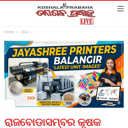
Home
ଓଡିଶା
ରାଜବୋଡାସମ୍ବର କୃଷକ