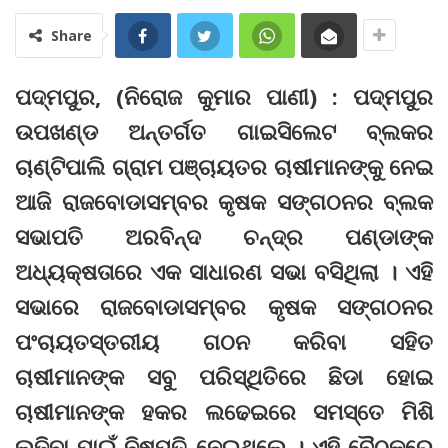
Share
ପଦ୍ମପୁର, (ନିରୋଜ କୁମାର ପାଣୀ) : ପଦ୍ମପୁର
ଉପଖଣ୍ଡ ଅନ୍ତର୍ଗତ ଗାଇସିଲେଟ ବ୍ଲକର
ଚାଣ୍ଟିପାଲି ଗ୍ରାମ ପଞ୍ଚାୟତର ଚାଷୀମାନଙ୍କୁ ନେଇ
ଆଜି ରାଜବୋଡାସମ୍ବର କୃଷକ ସଙ୍ଗଠନର ବ୍ଲକ
ସଭାପତି ଅରବିନ୍ଦ ଚନ୍ଦ୍ର ପଣ୍ଡାଙ୍କ
ଅଧ୍ୟକ୍ଷତାରେ ଏକ ସାଧାରଣ ସଭା ବସିଥିଲା । ଏହି
ସଭାରେ ରାଜବୋଡାସମ୍ବର କୃଷକ ସଙ୍ଗଠନର
ପଂଚାୟତସ୍ତରୀୟ ଗଠନ କରିବା ସହିତ
ଚାଷୀମାନଙ୍କ ସବୁ ପରିସ୍ଥିତିରେ ଛିଡା ହୋଇ
ଚାଷୀମାନଙ୍କ ହକର ଲଢେଇରେ ସମସ୍ତେ ମିଶି
ଲଢ଼ିବା ପାଇଁ ନିଷ୍ପତି ନେଇଥିଲେ । ଏହି ବୈଠକରେ