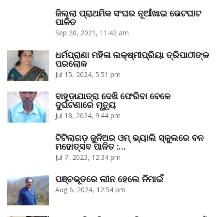
ଜିଲ୍ଲା ପ୍ରାଥମିକ ସଂଘର ନୂଆଁଖାଇ ଭେଟଘାଟ
ପାଳିତ
Sep 20, 2021, 11:42 am
ଧର୍ମପ୍ରାଣା ମହିଳା ଲକ୍ଷ୍ମୀପ୍ରିୟା ତ୍ରିପାଠୀଙ୍କ
ପରଲୋକ
Jul 15, 2024, 5:51 pm
ବାହୁଡ଼ାଯାତ୍ରା ଦେଖି ଫେରିବା ବେଳେ
ଦୁର୍ଘଟଣାରେ ମୃତ୍ୟୁ
Jul 18, 2024, 9:44 pm
ଟିଟିଲାଗଡ଼ ଜୁନିଅର ଓମ୍‌ ଭ୍ୟାଲି ସ୍କୁଲରେ ବନ
ମହୋତ୍ସବ ପାଳିତ :…
Jul 7, 2023, 12:34 pm
ପଞ୍ଚଭୂତରେ ଲୀନ ହେଲେ ନିମାଇଁ
Aug 6, 2024, 12:54 pm