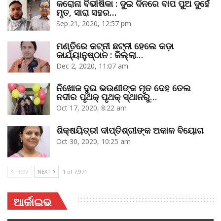
କରୋନା ବିଭୀଷିକା : ଦୁଇ ଦିନରେ ବାପ ପୁଅ ଦୁହେଁ
ମୃତ, ସାରା ସହର…
Sep 21, 2020, 12:57 pm
ମଣ୍ତିରେ କଟ୍‌ନୀ ଛଟ୍‌ନୀ ହେଲେ କଡ଼ା
କାର୍ଯ୍ୟାନୁଷ୍ଠାନ : ଜିଲ୍ଲା…
Dec 2, 2020, 11:07 am
ନିଖୋଜ ଦୁଇ ଭଉଣୀଙ୍କ ମୃତ ଦେହ ତେଲ
ନଦୀର ପୃଥକ୍‌ ପୃଥକ୍‌ ସ୍ଥାନରୁ…
Oct 17, 2020, 8:22 am
ଶିକ୍ଷୟିତ୍ରୀ ଦୀପ୍ତିଶ୍ରୀଙ୍କ ଅକାଳ ବିୟୋଗ
Oct 30, 2020, 10:25 am
PREV
NEXT
1 of 7,971
ଆର୍କାଇଭ