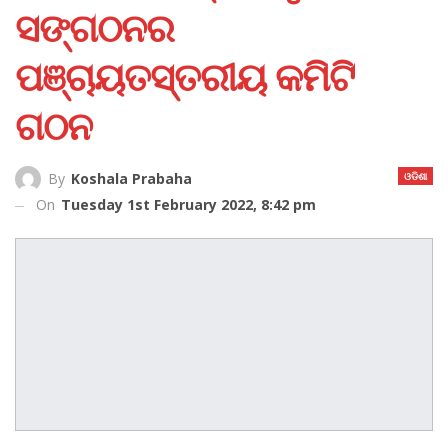
ସଙ୍ଗଠନର
ପଞ୍ଚାୟତସ୍ତରୀୟ କମିଟି
ଗଠନ
ଓଡିଶା
By
Koshala Prabaha
On
Tuesday 1st February 2022, 8:42 pm