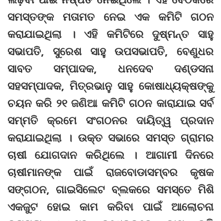
ସମସ୍ତଙ୍କ ମତାମତ ନେଇ ଏକ କମିଟି ଗଠନ
କରାଯାଇଥିଲା । ଏହି କମିଟିରେ ଦୁଷ୍ମନ୍ତ ସାହୁ
ସଭାପତି, ସୁରେଶ ସାହୁ ଉପସଭାପତି, ବେଣୁଧର
ସାବତ ସମ୍ପାଦକ, ଧନଦେବ ଦଣ୍ଡସନା
ସହସମ୍ପାଦକ, ମିତ୍ରଭାନୁ ସାହୁ କୋଷାଧ୍ୟକ୍ଷଙ୍କୁ
ଚୟନ କରି ୨୧ ଜଣିଆ କମିଟି ଗଠନ କାରାଯାଇ ସର୍ବ
ସମ୍ମତି କ୍ରମେ ସଂଗଠନର ଦାୟିତ୍ୱ ପ୍ରଦାନ
କରାଯାଇଥିଲା । ଉକ୍ତ ସଭାରେ ସମସ୍ତ ଗ୍ରାମର
ଚାଷୀ ଯୋଗଦାନ କରିଥିଲେ । ଆଗାମୀ ଦିନରେ
ଚାଷୀମାନଙ୍କ ପାଇଁ ରାଜବୋଡାସମ୍ବର କୃଷକ
ସଙ୍ଗଠନ, ଗାଇସିଲେଟ ବ୍ଲକରେ ସମସ୍ତେ ମିଶି
ଏକଜୁଟ ହୋଇ କାମ କରିବା ପାଇଁ ଆଲୋଚନା