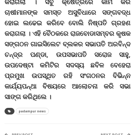
କରାଗଲା । ସବୁ କ୍ଷେତ୍ରରେ କାମ କରି
ଚାଷୀମାନଙ୍କ ସମସ୍ତ ଅସୁବିଧାରେ ସଙ୍ଗବଦ୍ଧ
ହୋଇ ଲଢେଇ କରିବେ ବୋଲି ନିଷ୍ପତି ଗ୍ରହଣ
କରାଗଲା । ଏହି ବୈଠକରେ ରାଜବୋଡାସମ୍ବର କୃଷକ
ସଙ୍ଗଠନ ଗାଇସିଲେଟ ବ୍ଲକର ସଭାପତି ଅରବିନ୍ଦ
ଚନ୍ଦ୍ର ପଣ୍ଡା, ଉପସଭାପତି ସରୋଜ ସାହୁ,
ଉପଦେଷ୍ଟା କମିଟିର ସଦସ୍ୟ ଛବିଳ ବେହେରା
ପ୍ରମୁଖ ଉପସ୍ଥିତ ରହି ସଂଗଠନର ବିଭିନ୍ନ
କାର୍ଯ୍ୟପନ୍ଥା ବିଷୟରେ ଆଲୋଚନା କରି ସଭା
ସାଙ୍ଗ କରିଥିଲେ ।
padampur news
PREV POST
NEXT POST