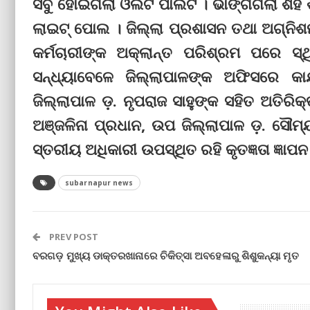
ସବୁ ହୋଇଗଲା ଓଲଟ ପାଲଟ । ଭାଙ୍ଗିଗଲା ଶହ ଶହ
ଲାଇଟ୍ ପୋଲ । ଜିଲ୍ଲା ପ୍ରଶାସନ ତଥା ଅଗ୍ନି
କର୍ମଚାରୀଙ୍କ ଅକ୍ଲାନ୍ତ ପରିଶ୍ରମ ପରେ ସ
ସନ୍ଧ୍ୟାବେଳେ ଜିଲ୍ଲାପାଳଙ୍କ ଅଫିସରେ କା
ଜିଲ୍ଲାପାଳ ଡ଼. ନୃପରାଜ ସାହୁଙ୍କ ସହିତ ଅତିରିକ
ଅଞ୍ଜଳିନା ପ୍ରଧାନ, ଉପ ଜିଲ୍ଲାପାଳ ଡ଼. ସୌମ୍ୟ
ସ୍ତରୀୟ ଅଧିକାରୀ ଉପସ୍ଥିତ ରହି କୃତଜ୍ଞତା ଜ୍ଞା
subarnapur news
PREV POST
ବରଗଡ଼ ମୁଖ୍ୟ ଡାକ୍ତରଖାନାରେ ଚିକିତ୍ସା ଅବହେଳାରୁ ଶିଶୁକନ୍ୟା ମୃତ