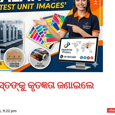
ସ୍ତଙ୍କୁ କୃତଜ୍ଞତା ଜଣାଇଲେ
, 9:22 pm
ଓଡିଶା