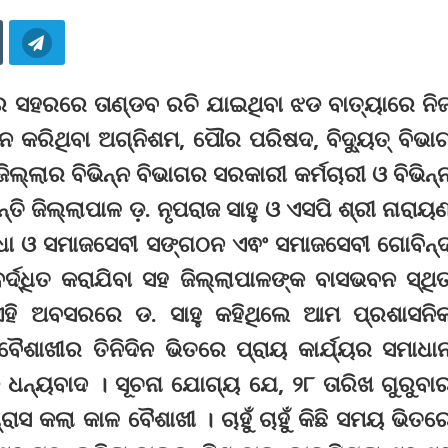
ପୁର ସହରରେ ତାଣ୍ଡବ ରଚି ଯାଇଥିବା ଝଡ ବାତ୍ୟାରେ ନି
ନ କରିଥିବା ଅଗ୍ନିଶମ, ପୌର ପରିଷଦ, ବିଦ୍ୟୁତ୍ ବିଭା
ଲ୍ଲାର ବିଭିନ୍ନ ବିଭାଗର ସରକାରୀ କର୍ମଚାରୀ ଓ ବିଭିନ୍
ତି ଜିଲ୍ଲାପାଳ ଡ଼. ନୃପରାଜ ସାହୁ ଓ ଏସପି ଶ୍ରୀ ନାରାୟ
ଧା ଓ ସମାଜସେବୀ ସଙ୍ଗଠନ ଏଵଂ ସମାଜସେବୀ ଗୋବିନ୍
ର୍ଦ୍ଧିତ କରାଯିବା ସହ ଜିଲ୍ଲାପାଳଙ୍କ ବାସଭବନ ସ୍ଥି
 ଏହି ଅବସରରେ ଡ. ସାହୁ କହିଥିଲେ ଆମ ପ୍ରଶାସନି
ୈଶାଖୀର ତିନିଦିନ ଭିତରେ ପ୍ରାୟ କାର୍ଯ୍ୟର ସମାଧା
ଧନ୍ୟବାଦ । ସୂଚନା ଯୋଗ୍ୟ ଯେ, ୨୮ ତାରିଖ ଗୁରୁବା
ରାସ କଲା କାଳ ବୈଶାଖୀ । ଚାହୁଁ ଚାହୁଁ କିଛି ସମୟ ଭିତର