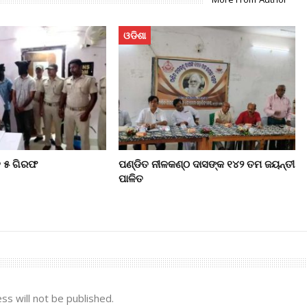
ଓଡିଶା
ହ ୫ ଗିରଫ
ପଣ୍ଡିତ ନୀଳକଣ୍ଠ ଦାସଙ୍କ ୧୪୨ ତମ ଜୟନ୍ତୀ
ପାଳିତ
ss will not be published.