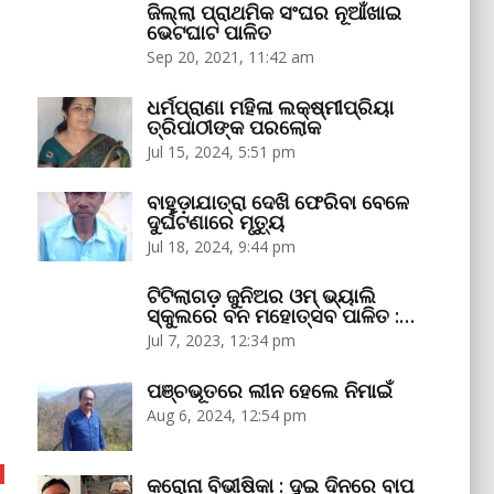
ଜିଲ୍ଲା ପ୍ରାଥମିକ ସଂଘର ନୂଆଁଖାଇ
ଭେଟଘାଟ ପାଳିତ
Sep 20, 2021, 11:42 am
ଧର୍ମପ୍ରାଣା ମହିଳା ଲକ୍ଷ୍ମୀପ୍ରିୟା
ତ୍ରିପାଠୀଙ୍କ ପରଲୋକ
Jul 15, 2024, 5:51 pm
ବାହୁଡ଼ାଯାତ୍ରା ଦେଖି ଫେରିବା ବେଳେ
ଦୁର୍ଘଟଣାରେ ମୃତ୍ୟୁ
Jul 18, 2024, 9:44 pm
ଟିଟିଲାଗଡ଼ ଜୁନିଅର ଓମ୍‌ ଭ୍ୟାଲି
ସ୍କୁଲରେ ବନ ମହୋତ୍ସବ ପାଳିତ :…
Jul 7, 2023, 12:34 pm
ପଞ୍ଚଭୂତରେ ଲୀନ ହେଲେ ନିମାଇଁ
Aug 6, 2024, 12:54 pm
କରୋନା ବିଭୀଷିକା : ଦୁଇ ଦିନରେ ବାପ