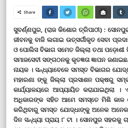
Share
ସୁବର୍ଣ୍ଣପୁର, (ରାଜ କିଶୋର ତ୍ରିପାଠୀ) : ସୋନ
ଜୀବନକୁ ବାଜି ଲଗାଇ ଉତ୍ସର୍ଗୀକୃତ ସେବା ପ୍ରଦା
ଓ ପୋଲିସ ବିଭାଗ ସମେତ ଜିଲ୍ଲା ତଥା ପଡ଼ୋଶୀ ଜି
ସମାଜସେବୀ ସଙ୍ଗଠନକୁ କୃତଜ୍ଞତା ଜ୍ଞାପନ ଜଣାଇଛନ୍
ନାୟକ । ସନ୍ଧ୍ୟାବେଳେ ସମସ୍ତ ବିଭାଗର ଯୋଦ୍
ମହାରଣା ଙ୍କୁ ଜିଲ୍ଲା ପ୍ରସାଶନ ପକ୍ଷରୁ ସମ୍ବ
କାର୍ଯ୍ୟାଳୟରେ ଆପ୍ୟାୟିତ କରାଯାଇଥିଲା ।
ଅଧିକାରଙ୍କ ସହିତ ଆମେ ସମସ୍ତେ ମିଶି କାଳ ବ
କରିଥିବାରୁ ସମସ୍ତ ଯୋଦ୍ଧାଙ୍କୁ ଅନେକ ଅନେକ 
ଦିନ ସନ୍ଧ୍ୟା ପ୍ରାୟ ୮ ଟା । ସୋନପୁର ସହରକୁ ଗ୍