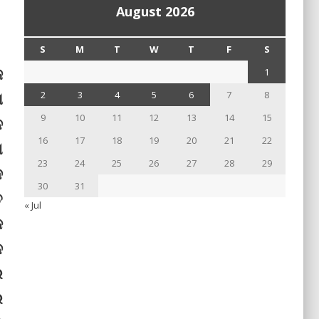
August 2026
S
M
T
W
T
F
S
ଜ
1
ଗ
2
3
4
5
6
7
8
9
10
11
12
13
14
15
ନ
16
17
18
19
20
21
22
ଣ
23
24
25
26
27
28
29
ଦ
30
31
ତ
« Jul
କ
ନ
ର
େ