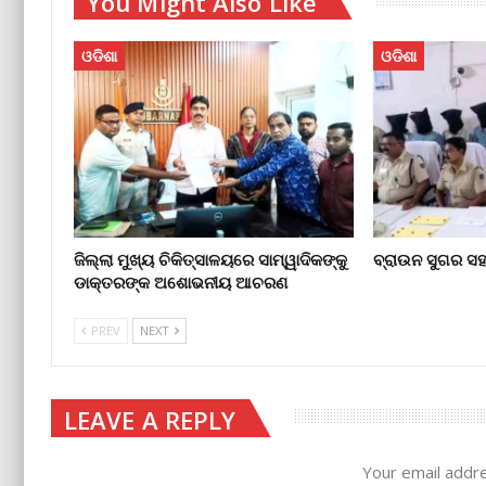
You Might Also Like
ଓଡିଶା
ଓଡିଶା
ଜିଲ୍ଲା ମୁଖ୍ୟ ଚିକିତ୍ସାଳୟରେ ସାମ୍ୱାଦିକଙ୍କୁ
ବ୍ରାଉନ ସୁଗର ସ
ଡାକ୍ତରଙ୍କ ଅଶୋଭନୀୟ ଆଚରଣ
PREV
NEXT
LEAVE A REPLY
Your email addre