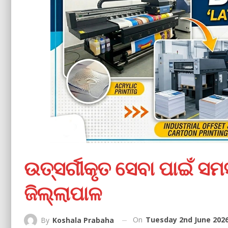
ଉତ୍ସର୍ଗୀକୃତ ସେବା ପାଇଁ ସମ
ଜିଲ୍ଲାପାଳ
On
Tuesday 2nd June 2026
By
Koshala Prabaha