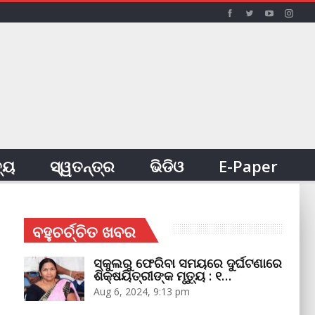
ତ୍ୟ
ସ୍ୱତନ୍ତ୍ର
ଭିଡିଓ
E-Paper
ବହୁଚର୍ଚ୍ଚିତ ଖବର
ସ୍କୁଲରୁ ଫେରିବା ସମୟରେ ଦୁର୍ଘଟଣାରେ
ଶିକ୍ଷୟିତ୍ରୀଙ୍କ ମୃତ୍ୟୁ : ୧…
Aug 6, 2024, 9:13 pm