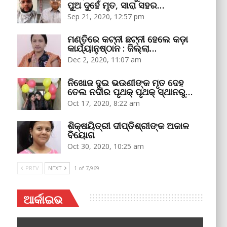
ପୁଅ ଦୁହେଁ ମୃତ, ସାରା ସହର…
Sep 21, 2020, 12:57 pm
ମଣ୍ତିରେ କଟ୍‌ନୀ ଛଟ୍‌ନୀ ହେଲେ କଡ଼ା
କାର୍ଯ୍ୟାନୁଷ୍ଠାନ : ଜିଲ୍ଲା…
Dec 2, 2020, 11:07 am
ନିଖୋଜ ଦୁଇ ଭଉଣୀଙ୍କ ମୃତ ଦେହ
ତେଲ ନଦୀର ପୃଥକ୍‌ ପୃଥକ୍‌ ସ୍ଥାନରୁ…
Oct 17, 2020, 8:22 am
ଶିକ୍ଷୟିତ୍ରୀ ଦୀପ୍ତିଶ୍ରୀଙ୍କ ଅକାଳ
ବିୟୋଗ
Oct 30, 2020, 10:25 am
PREV
NEXT
1 of 7,969
ଆର୍କାଇଭ