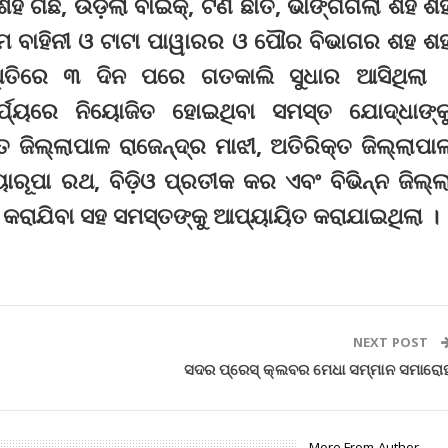
 ଗଛ, ଉଡ଼ିଲା ବାଇକ୍, ଟିଣ ଛାତ, ଭାଙ୍ଗିଗଲା ଶହ ଶ
ଶମ ବାହିନୀ ଓ ଟାଟା ପାୱାରର ଓ ପୌର ବିଭାଗର ଶହ ଶ
୍ଥିତିରେ ୩ ଦିନ ପରେ ଗତକାଲି ସୁଧାର ଆସିଥିଲା 
ର୍ଯ୍ୟରେ ନିୟୋଜିତ ହୋଇଥିବା ସମସ୍ତ ଯୋଦ୍ଧାଙ୍କ
୍ତ ଜିଲ୍ଲାପାଳ ରାଜେନ୍ଦ୍ର ମାଝୀ, ଅତିରିକ୍ତ ଜିଲ୍ଲାପା
ାରୂପା ରଥ, ବିଡ଼ିଓ ପ୍ରତୀକ କର ଏବଂ ବିଭିନ୍ନ ଜିଲ୍ଲ
ପନ କରାଯିବା ସହ ସମସ୍ତଙ୍କୁ ଆପ୍ୟାୟିତ କରାଯାଇଥିଲା ।
NEXT POST
ସଦର ପ୍ରେସ୍ କ୍ଲବର ମେଧା ସମ୍ମାନ ସମାରୋ
More From Author