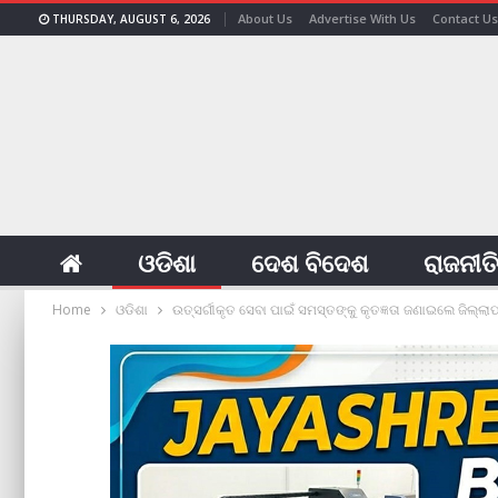
About Us
Advertise With Us
Contact Us
THURSDAY, AUGUST 6, 2026
ଓଡିଶା
ଦେଶ ବିଦେଶ
ରାଜନୀତ
Home
ଓଡିଶା
ଉତ୍ସର୍ଗୀକୃତ ସେବା ପାଇଁ ସମସ୍ତଙ୍କୁ କୃତଜ୍ଞତା ଜଣାଇଲେ ଜିଲ୍ଲା