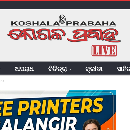
ି
ଅପରାଧ
ବିଚିତ୍ରା
କ୍ରୀଡା
ସାହି
ପାଳ