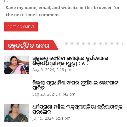
Save my name, email, and website in this browser for
the next time I comment.
ବହୁଚର୍ଚ୍ଚିତ ଖବର
ସ୍କୁଲରୁ ଫେରିବା ସମୟରେ ଦୁର୍ଘଟଣାରେ
ଶିକ୍ଷୟିତ୍ରୀଙ୍କ ମୃତ୍ୟୁ : ୧…
Aug 6, 2024, 9:13 pm
ଜିଲ୍ଲା ପ୍ରାଥମିକ ସଂଘର ନୂଆଁଖାଇ ଭେଟଘାଟ
ପାଳିତ
Sep 20, 2021, 11:42 am
ଧର୍ମପ୍ରାଣା ମହିଳା ଲକ୍ଷ୍ମୀପ୍ରିୟା ତ୍ରିପାଠୀଙ୍କ
ପରଲୋକ
Jul 15, 2024, 5:51 pm