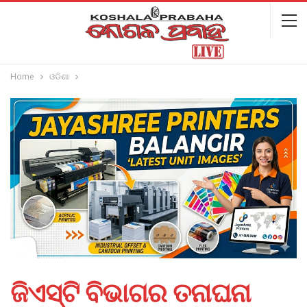
Home
ଓଡିଶା
ଜିଏସ୍‌ଟି ବିଭାଗର ତନାଘନା