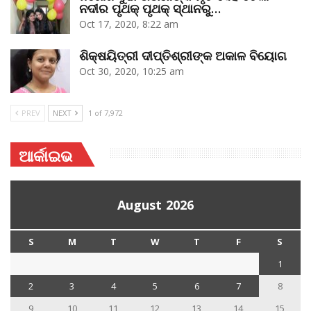
ନଦୀର ପୃଥକ୍‌ ପୃଥକ୍‌ ସ୍ଥାନରୁ…
Oct 17, 2020, 8:22 am
ଶିକ୍ଷୟିତ୍ରୀ ଦୀପ୍ତିଶ୍ରୀଙ୍କ ଅକାଳ ବିୟୋଗ
Oct 30, 2020, 10:25 am
PREV
NEXT
1 of 7,972
ଆର୍କାଇଭ
August 2026
S
M
T
W
T
F
S
1
2
3
4
5
6
7
8
9
10
11
12
13
14
15