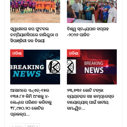
ସ୍ୱାଧୀନତା କପ ଫୁଟବଲ
ବିଶ୍ୱ ସ୍ତନ୍ୟପାନ ସପ୍ତାହ
ଚମ୍ପିୟାନସିପରେ ବାଲିଗୁଡା ଓ
-୨୦୨୬ ପାଳିତ
ସିପାଞ୍ଜିରୀ ଦଳ ବିଜୟୀ
ଓଡିଶା
ଓଡିଶା
ଆସାମରେ ଏନ୍ଏଚ୍-୧୫ର
୨୩,୭୩୧ କୋଟି ଟଙ୍କା
୧୩୫.୮୭ କିମି ଅଂଶକୁ ୪-
ବ୍ୟୟବରାଦ ସହ କମ୍ପ୍ରେସ୍ଡ
ଲେନ୍ରେ ପରିଣତ କରିବାକୁ
ବାୟୋଗ୍ୟାସ୍ ପାଇଁ ଜାତୀୟ
₹୮,୯୭୦.୨୦ କୋଟିର
ସମନ୍ୱିତ…
ପ୍ରକଳ୍ପ…
PREV
NEXT