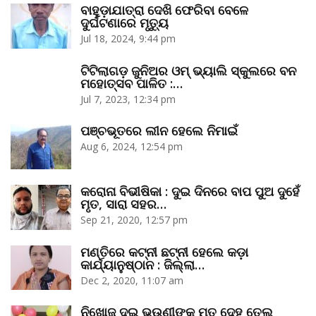
ବାହୁଡ଼ାଯାତ୍ରା ଦେଖି ଫେରିବା ବେଳେ
ଦୁର୍ଘଟଣାରେ ମୃତ୍ୟୁ
Jul 18, 2024, 9:44 pm
ଟିଟିଲାଗଡ଼ ଜୁନିଅର ଓମ୍‌ ଭ୍ୟାଲି ସ୍କୁଲରେ ବନ
ମହୋତ୍ସବ ପାଳିତ :…
Jul 7, 2023, 12:34 pm
ପଞ୍ଚଭୂତରେ ଲୀନ ହେଲେ ନିମାଇଁ
Aug 6, 2024, 12:54 pm
କରୋନା ବିଭୀଷିକା : ଦୁଇ ଦିନରେ ବାପ ପୁଅ ଦୁହେଁ
ମୃତ, ସାରା ସହର…
Sep 21, 2020, 12:57 pm
ମଣ୍ତିରେ କଟ୍‌ନୀ ଛଟ୍‌ନୀ ହେଲେ କଡ଼ା
କାର୍ଯ୍ୟାନୁଷ୍ଠାନ : ଜିଲ୍ଲା…
Dec 2, 2020, 11:07 am
ନିଖୋଜ ଦୁଇ ଭଉଣୀଙ୍କ ମୃତ ଦେହ ତେଲ