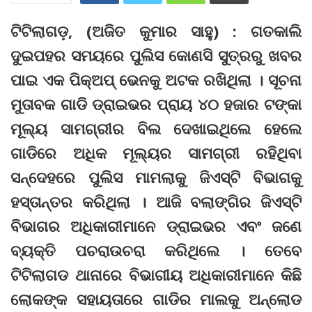
ଟିଟିଲାଗଡ଼, (ଅଜିତ କୁମାର ସାହୁ) : ଗତକାଲି
ଦୁଇପହର ସମୟରେ ପୁଲିସ କୋଣସି ସୁତ୍ରରୁ ଖବର
ପାଇ ଏକ ପିକ୍‌ଅପ୍‌ ଭେନକୁ ଅଟକ ରଖିଥିଲା । ସୂଚନା
ମୁତାବକ ଗାଡି ଡ୍ରାଇଭର ପ୍ରାୟ ୪୦ ହଜାର ଟଙ୍କା
ମୂଲ୍ୟ ସାମଗ୍ରୀର ବିଲ ଦେଖାଇଥିଲେ ହେଲେ
ଗାଡିରେ ଅଧିକ ମୂଲ୍ୟର ସାମଗ୍ରୀ ରହିଥିବା
ସନ୍ଦେହରେ ପୁଲିସ ମାମଲାକୁ ଜିଏସ୍‌ଟି ବିଭାଗକୁ
ହସ୍ତାନ୍ତର କରିଥିଲା । ଆଜି ବଲାଙ୍ଗିର ଜିଏସ୍‌ଟି
ବିଭାଗର ଅଧିକାରୀମାନେ ଡ୍ରାଇଭର ଏବଂ ଜଣେ
ବ୍ୟକ୍ତି ପଚରାଉଚରା କରିଥିଲେ । ତେବେ
ଟିଟିଲାଗଡ ଥାନାରେ ବିଭାଗୀୟ ଅଧିକାରୀମାନେ କିଛି
ଲୋକଙ୍କ ସହାୟତାରେ ଗାଡିର ମାଲକୁ ଅନ୍‌ଲୋଡ