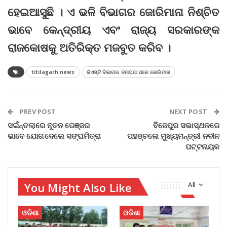
ହେଇଆସୁଛି । ଏ ଭଳି ବିଭାଗର ଜୋରିମାନା ନିଶ୍ଚିତ
ଭାବେ କେନ୍ଦ୍ରୀୟ ଏବଂ ରାଜ୍ୟ ସରକାରଙ୍କ
ରାଜକୋଷକୁ ଅତିରିକ୍ତ ମଜବୁତ କରିବ ।
titilagarh news
ଜିଏସ୍‌ଟି ବିଭାଗର ତନାଘନା ପରେ ଜୋରିମାନା
PREV POST
NEXT POST
ସଇଁନ୍ତଲାରେ ନୂତନ ରେଞ୍ଜର
ବିଜେପୁର ସଭାସ୍ଥଳରେ
ଭାବେ ଯୋଗଦେଲେ ସଙ୍ଘମିତ୍ରା
ପହଞ୍ଚଲେ ମୁଖ୍ୟମନ୍ତ୍ରୀ ନବୀନ
ପଟ୍ଟନାୟକ
You Might Also Like
All
ଓଡିଶା
ଓଡିଶା