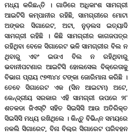
ମଧ୍ୟ କରିଛନ୍ତି । ଗାଡିରେ ଅଧିକାଂଶ ସାମଗ୍ରୀ
ଆଇଟିସି କମ୍ପାନୀର ରହିଛି, ସାମଗ୍ରୀରେ ମୋଟା
ଅଙ୍କର ସିଗାରେଟ, ଅଟା, ନୁଡ଼ଲସ ଇତ୍ୟାଦି
ସାମଗ୍ରୀ ରହିଛି । କିଛି ସାମଗ୍ରୀର କାଗଜପତ୍ର
ରହିଥିବା ବେଳେ ସିଗାରେଟ ଭଳି ସାମଗ୍ରୀର ବିଲ ନ
ଥିବାରୁ ଏବଂ ଇଉଏ ବିଲ ନ ରହିଥିବାରୁ
ଭବାନୀପଟଣାର ଆଇଟିସି ହୋଲସେଲ ବିକ୍ରେତାକୁ
ବିଭାଗ ପ୍ରାୟ ୯୭୩୪୪ ଟଙ୍କା ଜୋରିମାନା କରିଛି ।
ତେବେ ସିଗାରେଟ ଏକ (ସିନ ଆଇଟମ) ଅଟେ,
କେନ୍ଦ୍ରୀୟ ସରକାର ଏହି ସାମଗ୍ରୀ ଉପରେ ୨୮
ଶତକଡା ଜିଏସ୍‌ଟି ସହିତ ସିଇସିସି ଆଉ ଅତିରିକ୍ତ
ସିଇସିସି ମଧ୍ୟ ରଖିଥିଲେ । କିନ୍ତୁ ବିଭିନ୍ନ ସମୟରେ
ନକଲି ସିଗାରେଟ, ବିନା ବିଲ୍‌ର ସିଗାରେଟ ପରିବହନ