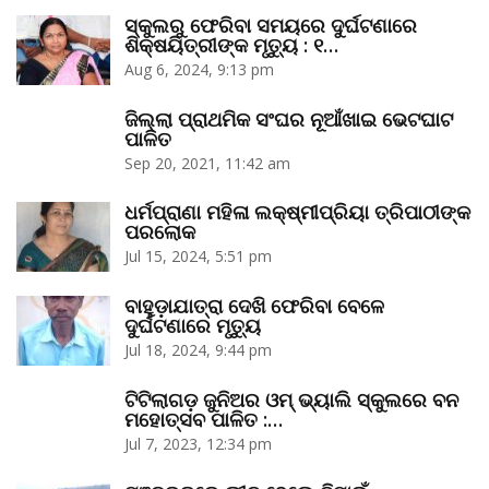
ସ୍କୁଲରୁ ଫେରିବା ସମୟରେ ଦୁର୍ଘଟଣାରେ
ଶିକ୍ଷୟିତ୍ରୀଙ୍କ ମୃତ୍ୟୁ : ୧…
Aug 6, 2024, 9:13 pm
ଜିଲ୍ଲା ପ୍ରାଥମିକ ସଂଘର ନୂଆଁଖାଇ ଭେଟଘାଟ
ପାଳିତ
Sep 20, 2021, 11:42 am
ଧର୍ମପ୍ରାଣା ମହିଳା ଲକ୍ଷ୍ମୀପ୍ରିୟା ତ୍ରିପାଠୀଙ୍କ
ପରଲୋକ
Jul 15, 2024, 5:51 pm
ବାହୁଡ଼ାଯାତ୍ରା ଦେଖି ଫେରିବା ବେଳେ
ଦୁର୍ଘଟଣାରେ ମୃତ୍ୟୁ
Jul 18, 2024, 9:44 pm
ଟିଟିଲାଗଡ଼ ଜୁନିଅର ଓମ୍‌ ଭ୍ୟାଲି ସ୍କୁଲରେ ବନ
ମହୋତ୍ସବ ପାଳିତ :…
Jul 7, 2023, 12:34 pm