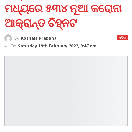
ମଧ୍ୟରେ ୫୩୪ ନୂଆ କରୋନା
ଆକ୍ରାନ୍ତ ଚିହ୍ନଟ
ଓଡିଶା
By
Koshala Prabaha
On
Saturday 19th February 2022, 9:47 am