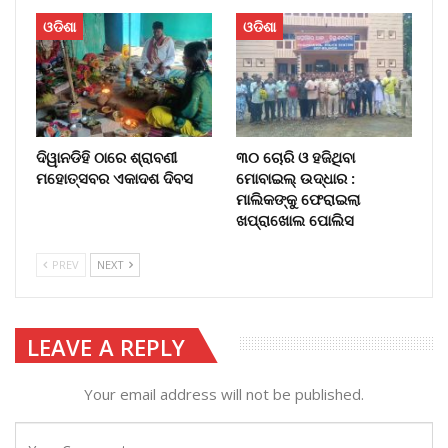
ଓଡିଶା
ଓଡିଶା
ଦିୱାନଡିହି ଠାରେ ଶ୍ରାବଣୀ
୩୦ ଚୋରି ଓ ହଜିଥିବା
ମହୋତ୍ସବର ଏକାଦଶ ଦିବସ
ମୋବାଇଲ୍‌ ଉଦ୍ଧାର :
ମାଲିକଙ୍କୁ ଫେରାଇଲା
ଖପ୍ରାଖୋଲ ପୋଲିସ
PREV
NEXT
LEAVE A REPLY
Your email address will not be published.