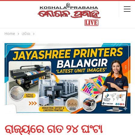
Home
ଓଡିଶା
ରାଜ୍ୟରେ ଗତ ୨୪ ଘଂଟା