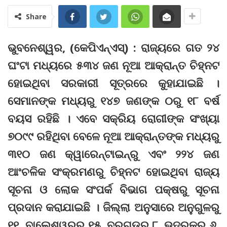
Share
ଭୁବନେଶ୍ୱର, (କେପିଏନ୍‌ଏସ୍‌) : ରାଜ୍ୟରେ ଗତ ୨୪
ଘଂଟା ମଧ୍ୟରେ ୫୩୪ ଜଣ ନୂଆ ଆକ୍ରାନ୍ତ ଚିହ୍ନଟ
ହୋଇଥିବା ସରକାରୀ ସୂତ୍ରରେ କୁହାଯାଇଛି ।
ସେମାନଙ୍କ ମଧ୍ୟରୁ ୧୪୭ ଜଣଙ୍କ ୦ରୁ ୧୮ ବର୍ଷ
ବୟସ ରହିଛି । ଏବେ ସକ୍ରିୟ ରୋଗୀଙ୍କ ସଂଖ୍ୟା
୭୦୯୯ ରହିଥିବା ବେଳେ ନୂଆ ଆକ୍ରାନ୍ତଙ୍କ ମଧ୍ୟରୁ
୩୧୦ ଜଣ କ୍ୱାରେନ୍‌ଟାଇନ୍‌ରୁ ଏବଂ ୨୨୪ ଜଣ
ଆଂଚଳିକ ସଂକ୍ରମଣରୁ ଚିହ୍ନଟ ହୋଇଥିବା ରାଜ୍ୟ
ସୂଚନା ଓ ଲୋକ ସଂପର୍କ ବିଭାଗ ପକ୍ଷରୁ ସୂଚନା
ପ୍ରଦାନ କରାଯାଇଛି । ଜିଲ୍ଲା ଅନୁସାରେ ଅନୁଗୁଳରୁ
୧୧, ବାଲେଶ୍ୱରରୁ ୧୫, ବରଗଡରୁ ୮, ଭଦ୍ରକରୁ ୬,