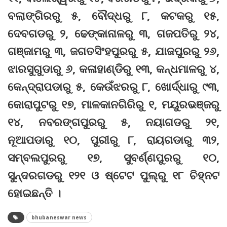
ବଲାଙ୍ଗିରରୁ ୫, ବୌଦ୍ଧରୁ ୮, କଟକରୁ ୧୫,
ଦେବଗଡରୁ ୨, ଢେଙ୍କାନାଳରୁ ୩, ଗଜପତିରୁ ୨୪,
ଗଞ୍ଜାମରୁ ୩, ଜଗତସିଂହପୁରରୁ ୫, ଯାଜପୁରରୁ ୨୬,
ଝାରସୁଗୁଡାରୁ ୬, କଳାହାଣ୍ଡିରୁ ୧୩, କନ୍ଧମାଳରୁ ୪,
କେନ୍ଦ୍ରାପଡାରୁ ୫, କେଉଁଝରରୁ ୮, ଖୋର୍ଦ୍ଧାରୁ ୯୩,
କୋରାପୁଟରୁ ୧୭, ମାଳକାନଗିରିରୁ ୧, ମୟୁରଭଞ୍ଜରୁ
୧୪, ନବରଙ୍ଗପୁରରୁ ୫, ନୟାଗଡରୁ ୨୧,
ନୂଆପଡାରୁ ୧୦, ପୁରୀରୁ ୮, ରାୟଗଡାରୁ ୩୨,
ସମ୍ବଲପୁରରୁ ୧୭, ସୁବର୍ଣ୍ଣପୁରରୁ ୧୦,
ସୁନ୍ଦରଗଡରୁ ୧୨୧ ଓ ଷ୍ଟେଟ ପୁଲ୍‌ରୁ ୧୮ ଚିହ୍ନଟ
ହୋଇଛନ୍ତି ।
bhubaneswar news