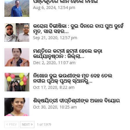
ପଞ୍ଚଭୂତରେ ଲୀନ ହେଲେ ନିମାଇଁ
Aug 6, 2024, 12:54 pm
କରୋନା ବିଭୀଷିକା : ଦୁଇ ଦିନରେ ବାପ ପୁଅ ଦୁହେଁ
ମୃତ, ସାରା ସହର…
Sep 21, 2020, 12:57 pm
ମଣ୍ତିରେ କଟ୍‌ନୀ ଛଟ୍‌ନୀ ହେଲେ କଡ଼ା
କାର୍ଯ୍ୟାନୁଷ୍ଠାନ : ଜିଲ୍ଲା…
Dec 2, 2020, 11:07 am
ନିଖୋଜ ଦୁଇ ଭଉଣୀଙ୍କ ମୃତ ଦେହ ତେଲ
ନଦୀର ପୃଥକ୍‌ ପୃଥକ୍‌ ସ୍ଥାନରୁ…
Oct 17, 2020, 8:22 am
ଶିକ୍ଷୟିତ୍ରୀ ଦୀପ୍ତିଶ୍ରୀଙ୍କ ଅକାଳ ବିୟୋଗ
Oct 30, 2020, 10:25 am
PREV
NEXT
1 of 7,979