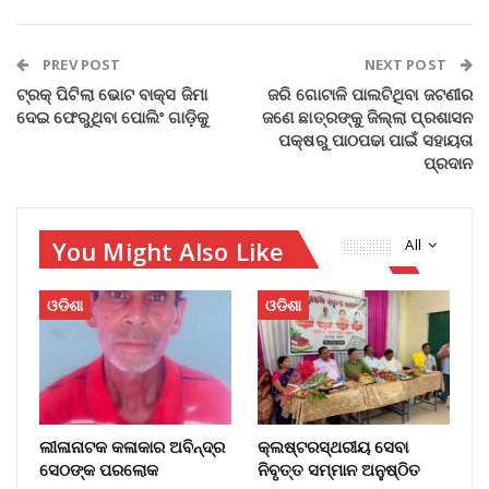
PREV POST
NEXT POST
ଟ୍ରକ୍ ପିଟିଲା ଭୋଟ ବାକ୍ସ ଜିମା
ଜରି ଗୋଟାଳି ପାଲଟିଥିବା ଜଟଣୀର
ଦେଇ ଫେରୁଥିବା ପୋଲିଂ ଗାଡ଼ିକୁ
ଜଣେ ଛାତ୍ରଙ୍କୁ ଜିଲ୍ଲା ପ୍ରଶାସନ
ପକ୍ଷରୁ ପାଠପଢା ପାଇଁ ସହାୟତା
ପ୍ରଦାନ
You Might Also Like
All
ଓଡିଶା
ଓଡିଶା
ଲୀଳାନାଟକ କଳାକାର ଅବିନ୍ଦ୍ର
କ୍ଲଷ୍ଟରସ୍ଥରୀୟ ସେବା
ସେଠଙ୍କ ପରଲୋକ
ନିବୃତ୍ତ ସମ୍ମାନ ଅନୁଷ୍ଠିତ