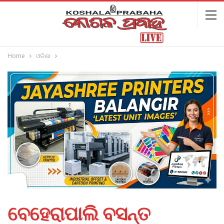
Home
ଓଡିଶା
ବେହେରାପାଲି ବସନ୍ତ