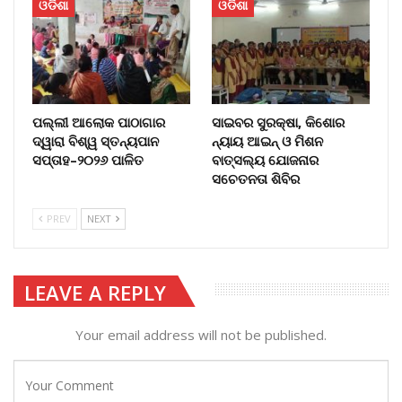
ଓଡିଶା
ଓଡିଶା
ପଲ୍ଲୀ ଆଲୋକ ପାଠାଗାର
ସାଇବର ସୁରକ୍ଷା, କିଶୋର
ଦ୍ୱାରା ବିଶ୍ୱ ସ୍ତନ୍ୟପାନ
ନ୍ୟାୟ ଆଇନ୍ ଓ ମିଶନ
ସପ୍ତାହ–୨୦୨୬ ପାଳିତ
ବାତ୍ସଲ୍ୟ ଯୋଜନାର
ସଚେତନତା ଶିବିର
PREV
NEXT
LEAVE A REPLY
Your email address will not be published.