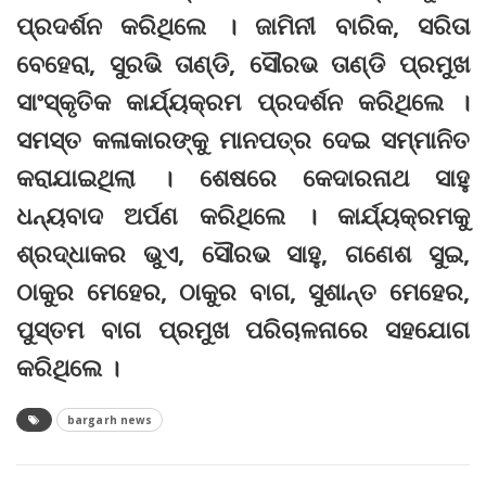
ପ୍ରଦର୍ଶନ କରିଥିଲେ । ଜାମିନୀ ବାରିକ, ସରିତା
ବେହେରା, ସୁରଭି ତାଣ୍ଡି, ସୌରଭ ତାଣ୍ଡି ପ୍ରମୁଖ
ସାଂସ୍କୃତିକ କାର୍ଯ୍ୟକ୍ରମ ପ୍ରଦର୍ଶନ କରିଥିଲେ ।
ସମସ୍ତ କଳାକାରଙ୍କୁ ମାନପତ୍ର ଦେଇ ସମ୍ମାନିତ
କରାଯାଇଥିଲା । ଶେଷରେ କେଦାରନାଥ ସାହୁ
ଧନ୍ୟବାଦ ଅର୍ପଣ କରିଥିଲେ । କାର୍ଯ୍ୟକ୍ରମକୁ
ଶ୍ରଦ୍ଧାକର ଭୁଏ, ସୌରଭ ସାହୁ, ଗଣେଶ ସୁଇ,
ଠାକୁର ମେହେର, ଠାକୁର ବାଗ, ସୁଶାନ୍ତ ମେହେର,
ପୁସ୍ତମ ବାଗ ପ୍ରମୁଖ ପରିଚାଳନାରେ ସହଯୋଗ
କରିଥିଲେ ।
bargarh news