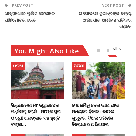
PREV POST
NEXT POST
ଖପ୍ରାଖୋଲ ପୁଲିସ କବଜାରେ
ରାସୋଳରେ ସୁଶାନ୍ତଙ୍କ ହତ୍ୟା
ପାଣିମୋଟର ଚୋର
ଅଭିଯୋଗ ଆଣିଲେ ପରିବାର
ଲୋକେ
You Might Also Like
All
ଓଡିଶା
ଓଡିଶା
ସିନ୍ଧେକେଲା ମା’ ଦ୍ୱାରସେନୀ
ଚାଷ ଜମିକୁ ନେଇ ଭାଇ ଭାଇ
ମନ୍ଦିରରୁ ଚୋରି : ମା’ଙ୍କ ସୁନା
ମଧ୍ୟରେ ବିବାଦ : ଭାଉଜ
ଓ ରୂପା ଅଳଙ୍କାର ସହ ହୁଣ୍ଡି
ଗୁରୁତର, ଦିଅର ପରିବାର
ଟଙ୍କା…
ବିରୋଧରେ ଅଭିଯୋଗ