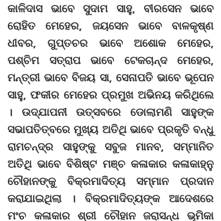
କାଳିଦାସ ଭାବେ ସୁଦାମ ସାହୁ, ବୀରସେନ ଭାବେ
ରୋହିତ ମେହେର, ଜୟସେନ ଭାବେ ବାଳକୃଷ୍ଣ
ଧୀବର, ଗୁପ୍ତଚର ଭାବେ ଅଶୋକ ମେହେର,
ପଶ୍ଚିମ ସତ୍ରାପ ଭାବେ ଟେକଚାନ୍ଦ ମେହେର,
ମନ୍ତ୍ରୀ ଭାବେ ବିଜୟ ସା, ସେନାପତି ଭାବେ ଭୂପେନ
ସାହୁ, ଫକୀର ମେହେର ପ୍ରମୁଖ ଅଭିନୟ କରିଥିଲେ
। ଉଦ୍‌ଯାପନୀ ଉତ୍ସବରେ ଡୋଲାମଣି ସାହୁଙ୍କ
ସଭାପତିତ୍ବରେ ମୁଖ୍ୟ ଅତିଥି ଭାବେ ପ୍ରକୃତି ବନ୍ଧୁ
ରାମଚନ୍ଦ୍ର ସାହୁଙ୍କୁ ସବୁଜ ମାନବ, ସମ୍ମାନିତ
ଅତିଥି ଭାବେ ବିଶିଷ୍ଟ ମଞ୍ଚ କଳାକାର କଳାକାହ୍ନୁ
ଚୌହାନଙ୍କୁ ବିକ୍ରମାଦିତ୍ୟ ସମ୍ମାନ ପ୍ରଦାନ
କରାଯାଇଥିଲା । ବିକ୍ରମାଦିତ୍ୟଙ୍କ ଆଦେଶରେ
ମଂଚ କଳାକାର ଶ୍ରୀ ଚୌହାନ ଜରାସନ୍ଧ ଭୂମିକା