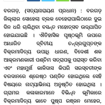
ବରଗଡ଼, (ସତ୍ୟନାରାୟଣ ପ୍ରଧାନ) : ବରଗଡ଼
ଜିଲ୍ଲାର ସୋହେଲା ବ୍ଲକ ବେହେରାପାଲିଠାରେ ଦୁଇ
ଦିନ ଧରି ଚାଲିଥିବା ବସନ୍ତ ମହୋତ୍ସବ ଉଦ୍‌ଯାପିତ
ହୋଇଯାଇଛି । ଐତିହାସିକ ପୃଷ୍ଠଭୂମି ଉପରେ
ଆଧାରିତ ଦ୍ବିତୀୟ ଚନ୍ଦ୍ରଗୁପ୍ତଙ୍କ
ବିକ୍ରମାଦିତ୍ୟ ଉପାଧି ଧାରଣ, ବିଦେଶୀ ଶକ
ଆକ୍ରମଣକାରୀ ପଶ୍ଚିମ ସତ୍ରାପକୁ ପରାସ୍ତ କରିବା
ଏବଂ ମହାମୁର୍ଖ କାଳିଦାସ କିପରି ସରସ୍ବତୀଙ୍କ
ବରଦାନରେ ଶ୍ରେଷ୍ଠ ପଣ୍ଡିତ ହୋଇଥିଲେ ସେହି
ବିଷୟରେ ନାଟ୍ୟାଭିନୟ ଅନୁଷ୍ଠିତ ହୋଇଥିଲା ।
ଗ୍ରାମର କଳାକାରମାନେ ବିଭିନ୍ନ ଭୂମିକାରେ
ବିକ୍ରମାଦିତ୍ୟ ଭାବେ ପୁଷ୍ପ ରଞ୍ଜନ ମେହେର,