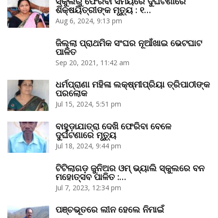
ସ୍କୁଲରୁ ଫେରିବା ସମୟରେ ଦୁର୍ଘଟଣାରେ
ଶିକ୍ଷୟିତ୍ରୀଙ୍କ ମୃତ୍ୟୁ : ୧…
Aug 6, 2024, 9:13 pm
ଜିଲ୍ଲା ପ୍ରାଥମିକ ସଂଘର ନୂଆଁଖାଇ ଭେଟଘାଟ
ପାଳିତ
Sep 20, 2021, 11:42 am
ଧର୍ମପ୍ରାଣା ମହିଳା ଲକ୍ଷ୍ମୀପ୍ରିୟା ତ୍ରିପାଠୀଙ୍କ
ପରଲୋକ
Jul 15, 2024, 5:51 pm
ବାହୁଡ଼ାଯାତ୍ରା ଦେଖି ଫେରିବା ବେଳେ
ଦୁର୍ଘଟଣାରେ ମୃତ୍ୟୁ
Jul 18, 2024, 9:44 pm
ଟିଟିଲାଗଡ଼ ଜୁନିଅର ଓମ୍‌ ଭ୍ୟାଲି ସ୍କୁଲରେ ବନ
ମହୋତ୍ସବ ପାଳିତ :…
Jul 7, 2023, 12:34 pm
ପଞ୍ଚଭୂତରେ ଲୀନ ହେଲେ ନିମାଇଁ