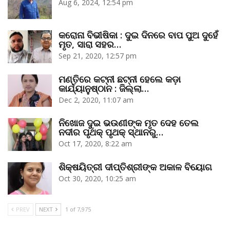
Aug 6, 2024, 12:54 pm
କରୋନା ବିଭୀଷିକା : ଦୁଇ ଦିନରେ ବାପ ପୁଅ ଦୁହେଁ
ମୃତ, ସାରା ସହର…
Sep 21, 2020, 12:57 pm
ମଣ୍ତିରେ କଟ୍‌ନୀ ଛଟ୍‌ନୀ ହେଲେ କଡ଼ା
କାର୍ଯ୍ୟାନୁଷ୍ଠାନ : ଜିଲ୍ଲା…
Dec 2, 2020, 11:07 am
ନିଖୋଜ ଦୁଇ ଭଉଣୀଙ୍କ ମୃତ ଦେହ ତେଲ
ନଦୀର ପୃଥକ୍‌ ପୃଥକ୍‌ ସ୍ଥାନରୁ…
Oct 17, 2020, 8:22 am
ଶିକ୍ଷୟିତ୍ରୀ ଦୀପ୍ତିଶ୍ରୀଙ୍କ ଅକାଳ ବିୟୋଗ
Oct 30, 2020, 10:25 am
PREV
NEXT
1 of 7,975