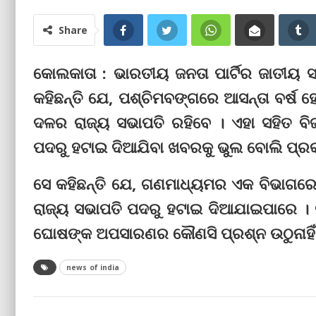
Share
କୋଲକାତା : ଭାରତୀୟ ଜନତା ପାର୍ଟିର ଜାତୀୟ 
କହିଛନ୍ତି ଯେ, ପଶ୍ଚିମବଙ୍ଗରେ ଆସନ୍ତା ବର୍ଷ ହ
ଦଳର ରାଜ୍ୟ ସଭାପତି ରହିବେ । ଏହା ସହିତ ବ
ପଦରୁ ହଟାଇ ଦିଆଯିବା ଖବରକୁ ଭୁଲ ବୋଲି ପ୍ରକା
ସେ କହିଛ‌ନ୍ତି ଯେ, ଗଣମାଧ୍ୟମର ଏକ ବିଭାଗରେ ଖ
ରାଜ୍ୟ ସଭାପତି ପଦରୁ ହଟାଇ ଦିଆଯାଇପାରେ । ବି
ଘୋଷଙ୍କ ଅପସାରଣର କୌଣସି ପ୍ରଶ୍ନ ଉଠୁନାହିଁ
news of india