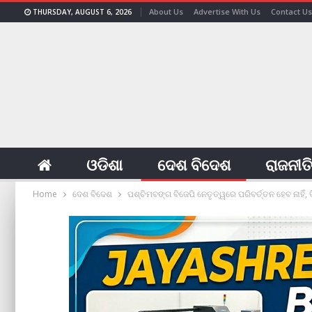
About Us
Advertise With Us
Contact Us
THURSDAY, AUGUST 6, 2026
ଓଡିଶା
ଦେଶ ବିଦେଶ
ରାଜନୀତ
Home
ଦେଶ ବିଦେଶ
ପଶ୍ଚିମବଙ୍ଗ ବିଜେପି ନେତୃତ୍ୱରେ ପରିବର୍ତ୍ତନ ହେବ ନାହିଁ