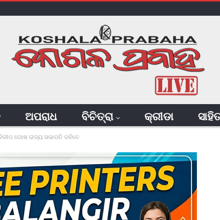
ି
ଅପରାଧ
ବିଚିତ୍ରା
କ୍ରୀଡା
ସାହି
, ଦିଲୀପ ଘୋଷ ରାଜ୍ୟ ସଭାପତି ରହିବେ