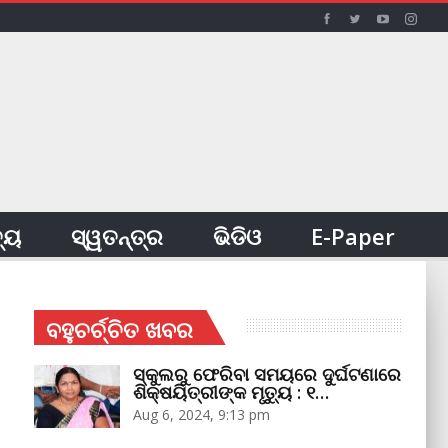
ତ୍ୟ
ସ୍ୱତନ୍ତ୍ର
ଭିଡିଓ
E-Paper
ବହୁଚର୍ଚ୍ଚିତ ଖବର
ସ୍କୁଲରୁ ଫେରିବା ସମୟରେ ଦୁର୍ଘଟଣାରେ
ଶିକ୍ଷୟିତ୍ରୀଙ୍କ ମୃତ୍ୟୁ : ୧…
Aug 6, 2024, 9:13 pm