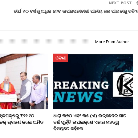
NEXT POST
ଦୀର୍ଘ ୧୦ ବର୍ଷରୁ ଅଧିକ ହେବ ଉପରପଡାବାସୀ ପାନୀୟ ଜଳ ପାଇବାରୁ ବଚିଂ
More From Author
ଓଡିଶା
ଙ୍କପକ୍ଷରୁ ₹୨୨.୯୦
ଧାରା ୩୭୦ ଏବଂ ୩୫ (ଏ) ଉଚ୍ଛେଦର ସାତ
ଚେକ୍ ଗ୍ରହଣ କଲେ ଅମିତ
ବର୍ଷ ପୂର୍ତ୍ତି ଉପଲକ୍ଷେ ଏହାର ମହତ୍ୱ
ବିଷୟରେ କହିଲେ…