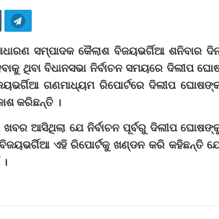
ସାଧାରଣ ସମ୍ପାଦକ କୈଲାଶ ବିଜୟଭର୍ଗିଆ ଶନିବାର ଦି
େବାକୁ ଥିବା ବିଧାନସଭା ନିର୍ବାଚନ ସମୟରେ ଦିଲୀପ ଘୋ
ିଜୟଭର୍ଗିଆ ଗଣମାଧ୍ୟମ ରିପୋର୍ଟରେ ଦିଲୀପ ଘୋଷଙ୍
ଶ କରିଛ‌ନ୍ତି ।
ବର ଆସିଥିଲା ​​ଯେ ନିର୍ବାଚନ ପୂର୍ବରୁ ଦିଲୀପ ଘୋଷଙ୍କ
ଜୟଭର୍ଗିଆ ଏହି ରିପୋର୍ଟକୁ ଖଣ୍ଡନ କରି କହିଛନ୍ତି ଯ
 ।