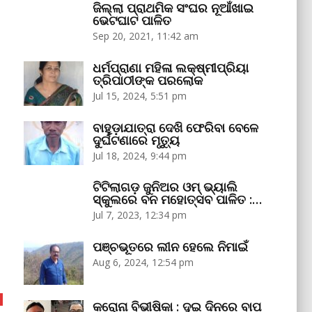
ଜିଲ୍ଲା ପ୍ରାଥମିକ ସଂଘର ନୂଆଁଖାଇ
ଭେଟଘାଟ ପାଳିତ
Sep 20, 2021, 11:42 am
ଧର୍ମପ୍ରାଣା ମହିଳା ଲକ୍ଷ୍ମୀପ୍ରିୟା
ତ୍ରିପାଠୀଙ୍କ ପରଲୋକ
Jul 15, 2024, 5:51 pm
ବାହୁଡ଼ାଯାତ୍ରା ଦେଖି ଫେରିବା ବେଳେ
ଦୁର୍ଘଟଣାରେ ମୃତ୍ୟୁ
Jul 18, 2024, 9:44 pm
ଟିଟିଲାଗଡ଼ ଜୁନିଅର ଓମ୍‌ ଭ୍ୟାଲି
ସ୍କୁଲରେ ବନ ମହୋତ୍ସବ ପାଳିତ :…
Jul 7, 2023, 12:34 pm
ପଞ୍ଚଭୂତରେ ଲୀନ ହେଲେ ନିମାଇଁ
Aug 6, 2024, 12:54 pm
କରୋନା ବିଭୀଷିକା : ଦୁଇ ଦିନରେ ବାପ