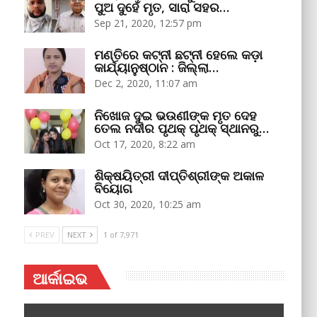
ପୁଅ ଦୁହେଁ ମୃତ, ସାରା ସହର…
Sep 21, 2020, 12:57 pm
ମଣ୍ତିରେ କଟ୍‌ନୀ ଛଟ୍‌ନୀ ହେଲେ କଡ଼ା
କାର୍ଯ୍ୟାନୁଷ୍ଠାନ : ଜିଲ୍ଲା…
Dec 2, 2020, 11:07 am
ନିଖୋଜ ଦୁଇ ଭଉଣୀଙ୍କ ମୃତ ଦେହ
ତେଲ ନଦୀର ପୃଥକ୍‌ ପୃଥକ୍‌ ସ୍ଥାନରୁ…
Oct 17, 2020, 8:22 am
ଶିକ୍ଷୟିତ୍ରୀ ଦୀପ୍ତିଶ୍ରୀଙ୍କ ଅକାଳ
ବିୟୋଗ
Oct 30, 2020, 10:25 am
PREV
NEXT
1 of 7,971
ଆର୍କାଇଭ