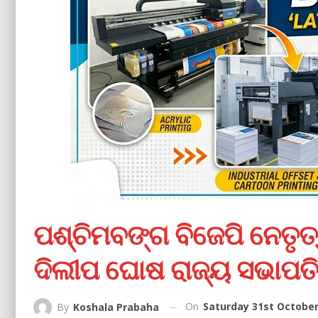
ପଶ୍ଚିମବଙ୍ଗ ବିଜେପି ନେତୃତ୍ୱ
ଦିଲୀପ ଘୋଷ ରାଜ୍ୟ ସଭାପତି
On
Saturday 31st October
By
Koshala Prabaha