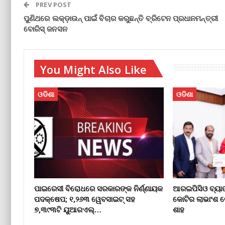
PREV POST
ପୁଣିଥରେ ଲକ୍‌ଡ଼ାଉନ୍‌ ପାଇଁ ବିଚାର କରୁଛନ୍ତି ବ୍ରିଟେନ ପ୍ରଧାନମନ୍ତ୍ରୀ
ବୋରିସ୍ ଜନସନ
You Might Also Like
ଓଡିଶା
ଓଡିଶା
ପାଇରେସୀ ବିରୋଧରେ ସରକାରଙ୍କ ନିର୍ଣ୍ଣାୟକ
ଆରଇପିସିଓ ବ୍ୟା
ପଦକ୍ଷେପ; ୧,୨୬୩ ୱେବସାଇଟ୍ ସହ
କୋଟିର ଲାଭାଂଶ 
୭,୩୯୩ଟି ୟୁଆରଏଲ୍…
ଶାହ