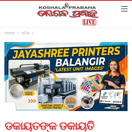
Home
ଓଡିଶା
ଡକାୟତ‌ଙ୍କ ଡକାୟତି