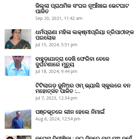
ଜିଲ୍ଲା ପ୍ରାଥମିକ ସଂଘର ନୂଆଁଖାଇ ଭେଟଘାଟ
ପାଳିତ
Sep 20, 2021, 11:42 am
ଧର୍ମପ୍ରାଣା ମହିଳା ଲକ୍ଷ୍ମୀପ୍ରିୟା ତ୍ରିପାଠୀଙ୍କ
ପରଲୋକ
Jul 15, 2024, 5:51 pm
ବାହୁଡ଼ାଯାତ୍ରା ଦେଖି ଫେରିବା ବେଳେ
ଦୁର୍ଘଟଣାରେ ମୃତ୍ୟୁ
Jul 18, 2024, 9:44 pm
ଟିଟିଲାଗଡ଼ ଜୁନିଅର ଓମ୍‌ ଭ୍ୟାଲି ସ୍କୁଲରେ ବନ
ମହୋତ୍ସବ ପାଳିତ :…
Jul 7, 2023, 12:34 pm
ପଞ୍ଚଭୂତରେ ଲୀନ ହେଲେ ନିମାଇଁ
Aug 6, 2024, 12:54 pm
କରୋନା ବିଭୀଷିକା : ଦୁଇ ଦିନରେ ବାପ ପୁଅ ଦୁହେଁ