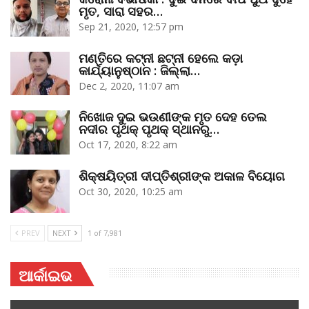
ମୃତ, ସାରା ସହର…
Sep 21, 2020, 12:57 pm
ମଣ୍ତିରେ କଟ୍‌ନୀ ଛଟ୍‌ନୀ ହେଲେ କଡ଼ା
କାର୍ଯ୍ୟାନୁଷ୍ଠାନ : ଜିଲ୍ଲା…
Dec 2, 2020, 11:07 am
ନିଖୋଜ ଦୁଇ ଭଉଣୀଙ୍କ ମୃତ ଦେହ ତେଲ
ନଦୀର ପୃଥକ୍‌ ପୃଥକ୍‌ ସ୍ଥାନରୁ…
Oct 17, 2020, 8:22 am
ଶିକ୍ଷୟିତ୍ରୀ ଦୀପ୍ତିଶ୍ରୀଙ୍କ ଅକାଳ ବିୟୋଗ
Oct 30, 2020, 10:25 am
PREV
NEXT
1 of 7,981
ଆର୍କାଇଭ