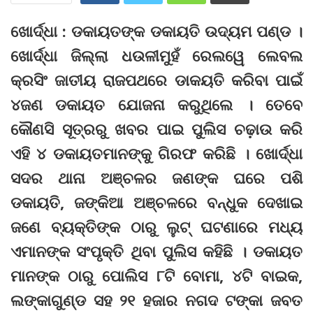
ଖୋର୍ଦ୍ଧା : ଡକାୟତ‌ଙ୍କ ଡକାୟତି ଉଦ୍ୟମ ପ‌ଣ୍ଡ ।
ଖୋର୍ଦ୍ଧା ଜିଲ୍ଲା ଧଉଳୀମୁହଁ ରେଲୱେ ଲେବଲ
କ୍ରସିଂ ଜାତୀୟ ରାଜପଥରେ ଡାକୟତି କରିବା ପାଇଁ
୪ଜଣ ଡକାୟତ ଯୋଜନା କରୁଥିଲେ । ତେବେ
କୌଣସି ସୂତ୍ରରୁ ଖବର ପାଇ ପୁଲିସ ଚଢ଼ାଉ କରି
ଏହି ୪ ଡକାୟତମାନଙ୍କୁ ଗିରଫ କରିଛି । ଖୋର୍ଦ୍ଧା
ସଦର ଥାନା ଅଞ୍ଚଳର ଜଣଙ୍କ ଘରେ ପଶି
ଡକାୟତି, ଜଙ୍କିଆ ଅଞ୍ଚଳରେ ବନ୍ଧୁକ ଦେଖାଇ
ଜଣେ ବ୍ୟକ୍ତିଙ୍କ ଠାରୁ ଲୁଟ୍ ଘଟଣାରେ ମଧ୍ୟ
ଏମାନଙ୍କ ସଂପୃକ୍ତି ଥିବା ପୁଲିସ କହିଛି । ଡକାୟତ
ମାନଙ୍କ ଠାରୁ ପୋଲିସ ୮ଟି ବୋମା, ୪ଟି ବାଇକ,
ଲଙ୍କାଗୁଣ୍ଡ ସହ ୨୧ ହଜାର ନଗଦ ଟଙ୍କା ଜବତ