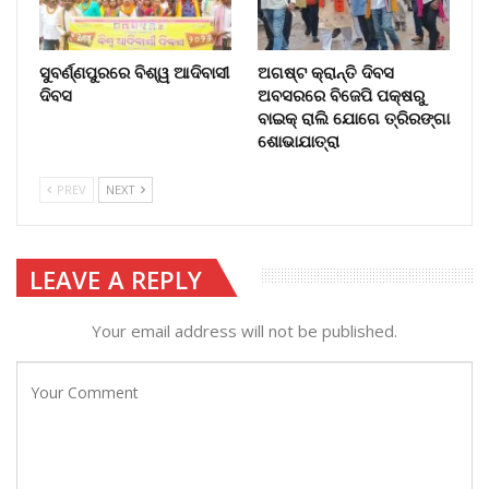
ସୁବର୍ଣ୍ଣପୁରରେ ବିଶ୍ୱ ଆଦିବାସୀ
ଅଗଷ୍ଟ କ୍ରାନ୍ତି ଦିବସ
ଦିବସ
ଅବସରରେ ବିଜେପି ପକ୍ଷରୁ
ବାଇକ୍ ରାଲି ଯୋଗେ ତ୍ରିରଙ୍ଗା
ଶୋଭାଯାତ୍ରା
PREV
NEXT
LEAVE A REPLY
Your email address will not be published.