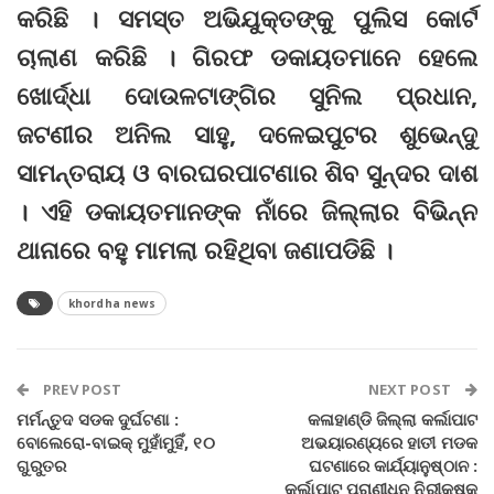
କରିଛି । ସମସ୍ତ ଅଭିଯୁକ୍ତଙ୍କୁ ପୁଲିସ କୋର୍ଟ
ଚାଲାଣ କରିଛି । ଗିରଫ ଡକାୟତମାନେ ହେଲେ
ଖୋର୍ଦ୍ଧା ଦୋଉଳଟାଙ୍ଗିର ସୁନିଲ ପ୍ରଧାନ,
ଜଟଣୀର ଅନିଲ ସାହୁ, ଦଳେଇପୁଟର ଶୁଭେନ୍ଦୁ
ସାମନ୍ତରାୟ ଓ ବାରଘରପାଟଣାର ଶିବ ସୁନ୍ଦର ଦାଶ
। ଏହି ଡକାୟତମାନଙ୍କ ନାଁରେ ଜିଲ୍ଲାର ବିଭିନ୍ନ
ଥାନାରେ ବହୁ ମାମଲା ରହିଥିବା ଜଣାପଡିଛି ।
khordha news
PREV POST
NEXT POST
ମର୍ମ‌ନ୍ତୁଦ ସଡକ ଦୁର୍ଘଟଣା :
କଳାହାଣ୍ଡି ଜିଲ୍ଲା କର୍ଲାପାଟ
ବୋଲେରୋ-ବାଇକ୍‌ ମୁହାଁମୁହିଁ, ୧୦
ଅଭୟାରଣ୍ୟରେ ହାତୀ ମଡକ
ଗୁରୁତର
ଘଟଣାରେ କାର୍ଯ୍ୟାନୁଷ୍ଠାନ :
କର୍ଲାପାଟ ପ୍ରାଣୀଧନ ନିରୀକ୍ଷକ