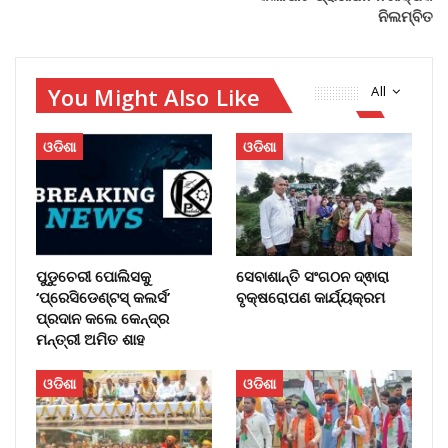
ନିଲମ୍ବିତ
You Might Also Like
All
ଓଡିଶା
ଓଡିଶା
ପୁଡୁଚେରୀ ପୋଲିସକୁ
ସେବାଶାନ୍ତି ସଂଗଠନ ଦ୍ଵାରା
‘ପ୍ରେସିଡେଣ୍ଟସ୍ କଲର୍ସ’
ବୃକ୍ଷରୋପଣ କାର୍ଯ୍ୟକ୍ରମ
ପ୍ରଦାନ କଲେ କେନ୍ଦ୍ର
ମନ୍ତ୍ରୀ ଅମିତ ଶାହ
ଓଡିଶା
ଓଡିଶା