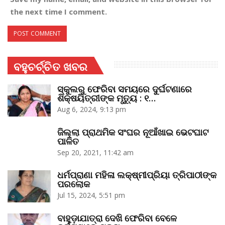
the next time I comment.
ବହୁଚର୍ଚ୍ଚିତ ଖବର
ସ୍କୁଲରୁ ଫେରିବା ସମୟରେ ଦୁର୍ଘଟଣାରେ
ଶିକ୍ଷୟିତ୍ରୀଙ୍କ ମୃତ୍ୟୁ : ୧…
Aug 6, 2024, 9:13 pm
ଜିଲ୍ଲା ପ୍ରାଥମିକ ସଂଘର ନୂଆଁଖାଇ ଭେଟଘାଟ
ପାଳିତ
Sep 20, 2021, 11:42 am
ଧର୍ମପ୍ରାଣା ମହିଳା ଲକ୍ଷ୍ମୀପ୍ରିୟା ତ୍ରିପାଠୀଙ୍କ
ପରଲୋକ
Jul 15, 2024, 5:51 pm
ବାହୁଡ଼ାଯାତ୍ରା ଦେଖି ଫେରିବା ବେଳେ