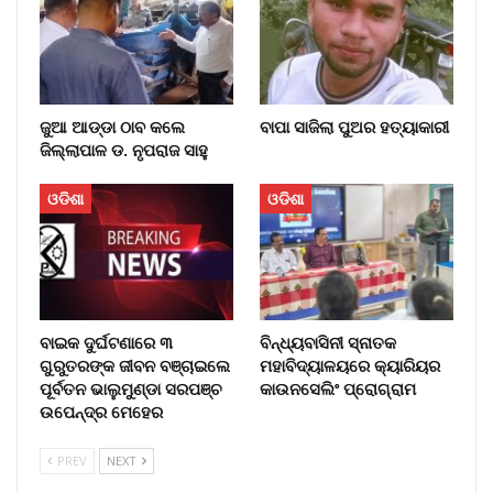
ଜୁଆ ଆଡ୍ଡା ଠାବ କଲେ
ବାପା ସାଜିଲା ପୁଅର ହତ୍ୟାକାରୀ
ଜିଲ୍ଲାପାଳ ଡ. ନୃପରାଜ ସାହୁ
ଓଡିଶା
ଓଡିଶା
ବାଇକ ଦୁର୍ଘଟଣାରେ ୩
ବିନ୍ଧ୍ୟବାସିନୀ ସ୍ନାତକ
ଗୁରୁତରଙ୍କ ଜୀବନ ବଞ୍ଚାଇଲେ
ମହାବିଦ୍ୟାଳୟରେ କ୍ୟାରିୟର
ପୂର୍ବତନ ଭାଲୁମୁଣ୍ଡା ସରପଞ୍ଚ
କାଉନସେଲିଂ ପ୍ରୋଗ୍ରାମ
ଉପେନ୍ଦ୍ର ମେହେର
PREV
NEXT