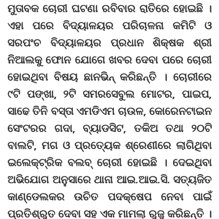
ମୁତାବକ ଚୋରୀ ଘଟଣା ରବିବାର ରାତିରେ ହୋଇଛି ।
ଏହା ପରେ ବିଦ୍ୟାଳୟର ପରିଚାଳନା କମିଟି ଓ
ସରପଂଚ ବିଦ୍ୟାଳୟର ପ୍ରଧାନ ଶିକ୍ଷକ ଶ୍ରୀ
ନିଆଲକୁ ଫୋନ ଯୋଗେ ଖବର ଦେବା ପରେ ଚୋରୀ
ହୋଇଥିବା ବିଷୟ ଛାନଭିନ୍ କରିଛନ୍ତି । ଚୋରୀରେ
୯ଟି ପଙ୍ଖା, ୨ଟି ସମରସେବୁଲ ମୋଟର, ପାଇପ,
ସାଢେ ତିନି ବସ୍ତା ଏମଡିଏମ ଚାଉଳ, କୋରେନଟାଇନ
ସେଂଟରର ଗଦା, ବ୍ୟାଡସିଟ, ତକିଅ ତଥା ୨୦ଟି
ବାଲଟି, ମଗ ଓ ପ୍ରତ୍ୟେକ ଶ୍ରେଣୀରେ ଲାଗିଥିବା
ଇଲେକ୍ଟ୍ରିକ ବଲବ୍ ଚୋରୀ ହୋଇଛି । ଦେଇଥିବା
ଅଭିଯୋଗ ଅନୁସାରେ ଥାନା ଆଇ.ଆଇ.ସି. ସତ୍ୟଜିତ
କାଣ୍ଡେଲକର ଉଚିତ ପଦକ୍ଷେପ ନେବା ପାଇଁ
ପ୍ରତିଶ୍ରୁତ ଦେବା ସହ ଏକ ମାମଲା ରୁଜୁ କରିଛନ୍ତି ।