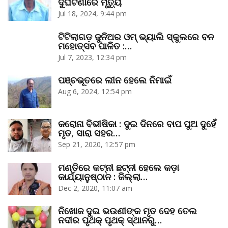
ଦୁର୍ଘଟଣାରେ ମୃତ୍ୟୁ
Jul 18, 2024, 9:44 pm
ଟିଟିଲାଗଡ଼ ଜୁନିଅର ଓମ୍‌ ଭ୍ୟାଲି ସ୍କୁଲରେ ବନ
ମହୋତ୍ସବ ପାଳିତ :…
Jul 7, 2023, 12:34 pm
ପଞ୍ଚଭୂତରେ ଲୀନ ହେଲେ ନିମାଇଁ
Aug 6, 2024, 12:54 pm
କରୋନା ବିଭୀଷିକା : ଦୁଇ ଦିନରେ ବାପ ପୁଅ ଦୁହେଁ
ମୃତ, ସାରା ସହର…
Sep 21, 2020, 12:57 pm
ମଣ୍ତିରେ କଟ୍‌ନୀ ଛଟ୍‌ନୀ ହେଲେ କଡ଼ା
କାର୍ଯ୍ୟାନୁଷ୍ଠାନ : ଜିଲ୍ଲା…
Dec 2, 2020, 11:07 am
ନିଖୋଜ ଦୁଇ ଭଉଣୀଙ୍କ ମୃତ ଦେହ ତେଲ
ନଦୀର ପୃଥକ୍‌ ପୃଥକ୍‌ ସ୍ଥାନରୁ…