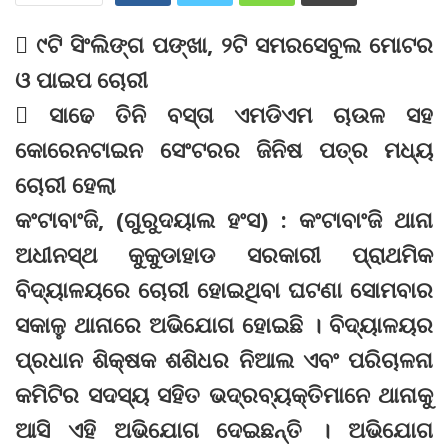
 ୯ଟି ସିଂଲିଙ୍ଗ ପଙ୍ଖା, ୨ଟି ସମରସେବୁଲ ମୋଟର
ଓ ପାଇପ ଚୋରୀ
 ସାଢେ ତିନି ବସ୍ତା ଏମଡିଏମ ଚାଉଳ ସହ
କୋରେନଟାଇନ ସେଂଟରର ଜିନିଷ ପତ୍ର ମଧ୍ୟ
ଚୋରୀ ହେଲା
କଂଟାବାଂଜି, (ଗୁରୁଦୟାଲ ହଂସ) : କଂଟାବାଂଜି ଥାନା
ଅଧୀନସ୍ଥ କୁକୁଡାହାଡ ସରକାରୀ ପ୍ରାଥମିକ
ବିଦ୍ୟାଳୟରେ ଚୋରୀ ହୋଇଥିବା ଘଟଣା ସୋମବାର
ସକାଳୁ ଥାନାରେ ଅଭିଯୋଗ ହୋଇଛି । ବିଦ୍ୟାଳୟର
ପ୍ରଧାନ ଶିକ୍ଷକ ଶଶିଧର ନିଆଲ ଏବଂ ପରିଚାଳନା
କମିଟିର ସଦସ୍ୟ ସହିତ ଭଦ୍ରବ୍ୟକ୍ତିମାନେ ଥାନାକୁ
ଆସି ଏହି ଅଭିଯୋଗ ଦେଇଛନ୍ତି । ଅଭିଯୋଗ