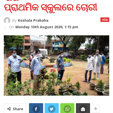
ପ୍ରାଥମିକ ସ୍କୁଲରେ ଚୋରୀ
ଓଡିଶା
By
Koshala Prabaha
On
Monday 10th August 2020, 1:15 pm
Share