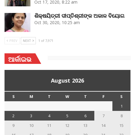
Oct 17, 2020, 8:22 am
ଶିକ୍ଷୟିତ୍ରୀ ଦୀପ୍ତିଶ୍ରୀଙ୍କ ଅକାଳ ବିୟୋଗ
Oct 30, 2020, 10:25 am
PREV
NEXT
1 of 7,971
ଆର୍କାଇଭ
August 2026
S
M
T
W
T
F
S
1
2
3
4
5
6
7
8
9
10
11
12
13
14
15