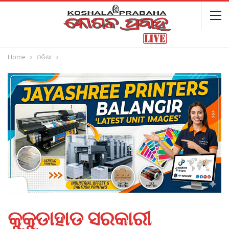
Home
ଓଡିଶା
କୁକୁଡାହାଡ ସରକାରୀ