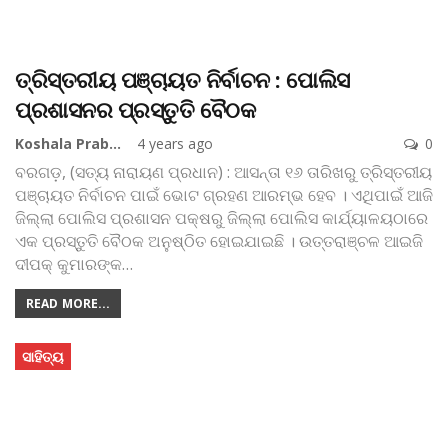
ତ୍ରିସ୍ତରୀୟ ପଞ୍ଚାୟତ ନିର୍ବାଚନ : ପୋଲିସ
ପ୍ରଶାସନର ପ୍ରସ୍ତୁତି ବୈଠକ
Koshala Prabaha
4 years ago
0
ବରଗଡ଼, (ସତ୍ୟ ନାରାୟଣ ପ୍ରଧାନ) : ଆସନ୍ତା ୧୬ ତାରିଖରୁ ତ୍ରିସ୍ତରୀୟ
ପଞ୍ଚାୟତ ନିର୍ବାଚନ ପାଇଁ ଭୋଟ ଗ୍ରହଣ ଆରମ୍ଭ ହେବ । ଏଥିପାଇଁ ଆଜି
ଜିଲ୍ଲା ପୋଲିସ ପ୍ରଶାସନ ପକ୍ଷରୁ ଜିଲ୍ଲା ପୋଲିସ କାର୍ଯ୍ୟାଳୟଠାରେ
ଏକ ପ୍ରସ୍ତୁତି ବୈଠକ ଅନୁଷ୍ଠିତ ହୋଇଯାଇଛି । ଉତ୍ତରାଞ୍ଚଳ ଆଇଜି
ଦୀପକ୍ କୁମାରଙ୍କ
…
READ MORE...
ସାହିତ୍ୟ