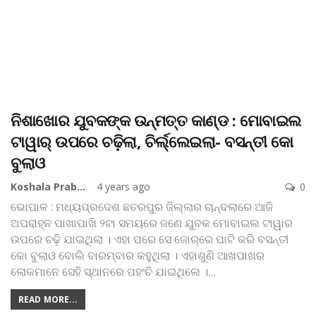
ନିଶାଖୋର ଯୁବକଙ୍କ ଉନ୍ମତ୍ତ କାଣ୍ଡ : ମୋବାଇଲ
ଟାୱାର୍‌ ଉପରେ ଚଢ଼ିଲା, ଚିର୍ଲ୍ଲେଇଲା- ବସନ୍ତୀ କୋ
ବୁଲାଓ
Koshala Prabaha
4 years ago
0
ଭୋପାଳ : ମଧ୍ୟପ୍ରଦେଶ ଛତରପୁର ଜିଲ୍ଲାର ଚାନ୍ଦଲାରେ ଆଜି
ଅପରାହ୍ନ ପାଖାପାଖି ୨ଟା ସମୟରେ ଜଣେ ଯୁବକ ମୋବାଇଲ ଟାୱାର
ଉପରେ ଚଢ଼ି ଯାଇଥିଲା । ଏହା ପରେ ସେ ଜୋର୍‌ରେ ପାଟି କରି ବସନ୍ତୀ
କୋ ବୁଲାଓ ବୋଲି ବାରମ୍ବାର କହୁଥିଲା । ଏହାଶୁଣି ଆଖପାଖର
ଲୋକମାନେ ସେହି ସ୍ଥାନରେ ପହଂଚି ଯାଇଥିଲେ ।
…
READ MORE...