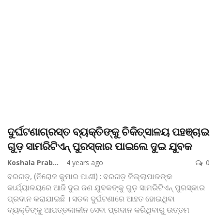
ଦୁର୍ଘଟଣାଗ୍ରସ୍ତ ବ୍ୟକ୍ତିଙ୍କୁ ଚିକିତ୍ସାଳୟ ପହଞ୍ଚାଇ
ଗୁଡ଼ ସାମରିଟିଏନ୍‌ ପୁରସ୍କାର ପାଇଲେ ଦୁଇ ଯୁବକ
Koshala Prabaha
4 years ago
0
ବରଗଡ଼, (ନିରୋଜ କୁମାର ପାଣୀ) : ବରଗଡ଼ ଜିଲ୍ଲାପାଳଙ୍କ
କାର୍ଯ୍ୟାଳୟରେ ଆଜି ଦୁଇ ଜଣ ଯୁବକଙ୍କୁ ଗୁଡ଼ ସାମରିଟିଏନ୍‌ ପୁରସ୍କାର
ପ୍ରଦାନ କରାଯାଇଛି । ସଡକ ଦୁର୍ଘଟଣାରେ ଆହତ ହୋଇଥିବା
ବ୍ୟକ୍ତିଙ୍କୁ ଆପତ୍ତକାଳୀନ ସେବା ପ୍ରଦାନ କରିଥିବାରୁ ଉତ୍ତମ