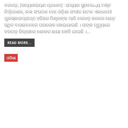
ବରଗଡ଼, (ସତ୍ୟନାରାୟଣ ପ୍ରଧାନ) : ରାଜ୍ୟର ସୁନାମଧନ୍ୟ ମଞ୍ଚ
ନିର୍ଦ୍ଦେଶକ, କଳା ସଂଗଠକ ତଥା ଓଡ଼ିଶା ସଂଗୀତ ନାଟକ ଏକାଡେମୀ
ପୁରସ୍କାରପ୍ରାପ୍ତ ହରିହର ମିଶ୍ରଙ୍କ ଆଜି ବରଗଡ଼ କଲେଜ ରୋଡ଼
ସ୍ଥିତ ବାସଭବନରେ ପରଲୋକ ହୋଇଯାଇଛି । ତାଙ୍କ ମୃତ୍ୟୁରେ
ବରଗଡ଼ ଜିଲ୍ଲାରେ ଶୋକର ଛାୟା ଖେଳି ଯାଇଛି ।
…
READ MORE...
ଓଡିଶା