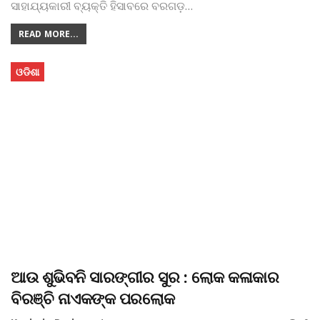
ସାହାଯ୍ୟକାରୀ ବ୍ୟକ୍ତି ହିସାବରେ ବରଗଡ଼
…
READ MORE...
ଓଡିଶା
ଆଉ ଶୁଭିବନି ସାରଙ୍ଗୀର ସୁର : ଲୋକ କଳାକାର
ବିରଞ୍ଚି ନାଏକଙ୍କ ପରଲୋକ