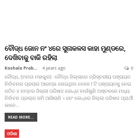
ବୌଦ୍ଧ ଜୋନ ନଂ ୪ରେ ସୁନାକଳସ କାହା ମୁଣ୍ଡରେ,
ଦେଖିବାକୁ ବାକି ରହିଲା
Koshala Prabaha
4 years ago
0
ବୌଦ୍ଧ, (ମମତା ମହାକୁର) : ବୌଦ୍ଧ ଜିଲ୍ଲାରେ ତ୍ରିସ୍ତରୀୟ ପଞ୍ଚାୟତ
ନିର୍ବାଚନର ପ୍ରଚାର ଆରମ୍ଭ ହୋଇଥିବା ବେଳେ ୮ଟି ପଞ୍ଚାୟତକୁ ନେଇ
ଗଠିତ ୪ ନମ୍ବର ଜିଲ୍ଲା ପରିଷଦ ଜୋନ୍‌ର ବାଉଁଶୁଣି ଅଞ୍ଚଳରେ ମଧ୍ୟ
ନିର୍ବାଚନ ପ୍ରଚାର ଜମି ଆସିଲାଣି । ୪ନଂ ଜୋନ୍‌ରେ ଜିଲ୍ଲା ପରିଷଦ ପ୍ରାର୍ଥୀ
ଭାବେ
…
READ MORE...
ଓଡିଶା