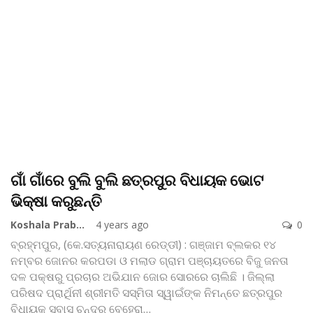
ଗାଁ ଗାଁରେ ବୁଲି ବୁଲି ଛତ୍ରପୁର ବିଧାୟକ ଭୋଟ
ଭିକ୍ଷା କରୁଛନ୍ତି
Koshala Prabaha
4 years ago
0
ବ୍ରହ୍ମପୁର, (କେ.ସତ୍ୟନାରାୟଣ ରେଡ୍ଡୀ) : ଗଞ୍ଜାମ ବ୍ଲକର ୧୪
ନମ୍ବର ଜୋନର କରପଡା ଓ ମଲାଡ ଗ୍ରାମ ପଞ୍ଚାୟତରେ ବିଜୁ ଜନତା
ଦଳ ପକ୍ଷରୁ ପ୍ରଚାର ଅଭିଯାନ ଜୋର ସୋରରେ ଚାଲିଛି । ଜିଲ୍ଲା
ପରିଷଦ ପ୍ରାର୍ଥିନୀ ଶ୍ରୀମତି ସସ୍ମିତା ସ୍ୱାଇଁଙ୍କ ନିମନ୍ତେ ଛତ୍ରପୁର
ବିଧାୟକ ସୁବାସ ଚନ୍ଦ୍ର ବେହେରା
…