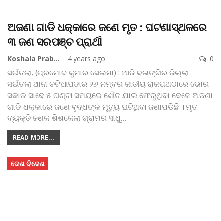
ଅଜଣା ଗାଡି ଧକ୍କାରେ ଜଣେ ମୃତ : ଘଟଣାସ୍ଥଳରେ
୩ ଜଣ ସରପଞ୍ଚ ପ୍ରାର୍ଥୀ
Koshala Prabaha
4 years ago
0
ସଇଁତଲା, (ପ୍ରମୋଦ କୁମାର ସେଲମା) : ଆଜି ବଲାଙ୍ଗିର ଜିଲ୍ଲା
ସଇଁତଲା ଥାନା ଚଟିଆପଡାର ୨୬ ନମ୍ବର ଜାତୀୟ ରାଜପଥଠାରେ ଭୋର
ସକାଳ ସାଢେ ୫ ଘଣ୍ଟା ସମୟରେ ଶୌଚ ଯାଇ ଫେରୁଥିବା ବେଳେ ଅଜଣା
ଗାଡି ଧକ୍କାରେ ଜଣେ ବୃଦ୍ଧଙ୍କ ମୃତ୍ୟୁ ଘଟିଥିବା ଜଣାପଡିଛି । ମୃତ
ବ୍ୟକ୍ତି ଜଣକ ଶିଶକେଲା ଗ୍ରାମର ସାଧୁ
…
READ MORE...
ଦେଶ ବିଦେଶ