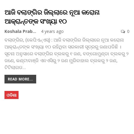
ଆଜି ବଲାଙ୍ଗିର ଜିଲ୍ଲାରେ ନୂଆ କରୋନା
ଆକ୍ରାନ୍ତଙ୍କ ସଂଖ୍ୟା ୧୦
Koshala Prabaha
4 years ago
0
ବଲାଙ୍ଗିର, (କେପିଏନ୍‌ଏସ୍‌) : ଆଜି ବଲାଙ୍ଗିର ଜିଲ୍ଲାରେ ନୂଆ କରୋନା
ଆକ୍ରାନ୍ତଙ୍କ ସଂଖ୍ୟା ୧୦ ରହିଥିବା ସରକାରୀ ସୂତ୍ରରୁ ଜଣାପଡିଛି ।
ସୂଚନା ଅନୁସାରେ ବଲାଙ୍ଗିର ବ୍ଲକରୁ ୧ ଜଣ, ବଙ୍ଗୋମୁଣ୍ଡା ବ୍ଲକରୁ ୨
ଜଣେ, କଣ୍ଟାବାଞ୍ଜି ଏନଏସିରୁ ୨ ଜଣ ମୁରିବାହାଲ ବ୍ଲକରୁ ୨ ଜଣ,
ଟିଟିଲାଗଡ
…
READ MORE...
ଓଡିଶା