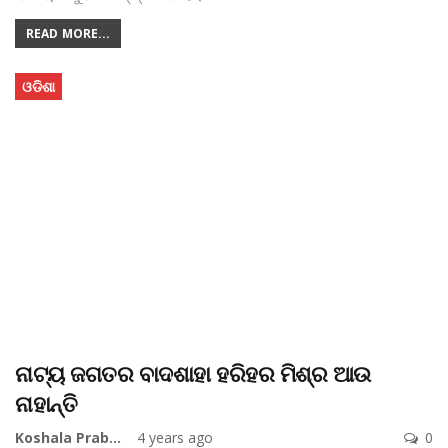
READ MORE...
ଓଡିଶା
ନାଟ୍ୟ ଜଗତର ବାଦଶାହା ହରିହର ମିଶ୍ର ଆଉ
ନାହାନ୍ତି
Koshala Prabaha
4 years ago
0