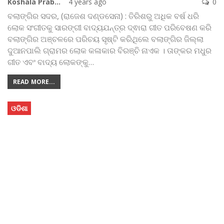
Koshala Prabaha
4 years ago
0
ବଲାଙ୍ଗିର ସଦର, (ରାଜେଶ ଦଣ୍ଡସେନା) : ତିରିଶରୁ ଅଧିକ ବର୍ଷ ଧରି
ଲୋକ ସଂଗୀତକୁ ସାରଙ୍ଗୀ ବାଦ୍ୟଯନ୍ତ୍ର ଦ୍ଵାରା ଗୀତ ପରିବେଷଣ କରି
ବଲାଙ୍ଗିର ଅଞ୍ଚଳରେ ପରିଚୟ ସୃଷ୍ଟି କରିଥିଲେ ବଲାଙ୍ଗିର ଜିଲ୍ଲା
ଦୁଆନପାଲି ଗ୍ରାମର ଲୋକ କଳାକାର ବିରଞ୍ଚି ନାଏକ । ତାଙ୍କର ମଧୁର
ଗୀତ ଏବଂ ବାଦ୍ୟ ଲୋକଙ୍କୁ
…
READ MORE...
ଓଡିଶା