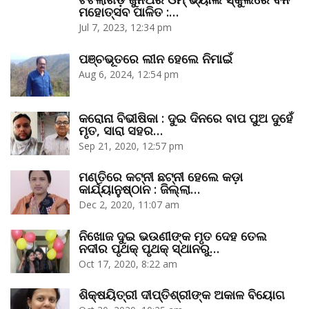
ମହୋତ୍ସବ ପାଳିତ :…
Jul 7, 2023, 12:34 pm
ପଞ୍ଚଭୂତରେ ଲୀନ ହେଲେ ନିମାଇଁ
Aug 6, 2024, 12:54 pm
କରୋନା ବିଭୀଷିକା : ଦୁଇ ଦିନରେ ବାପ ପୁଅ ଦୁହେଁ
ମୃତ, ସାରା ସହର…
Sep 21, 2020, 12:57 pm
ମଣ୍ତିରେ କଟ୍‌ନୀ ଛଟ୍‌ନୀ ହେଲେ କଡ଼ା
କାର୍ଯ୍ୟାନୁଷ୍ଠାନ : ଜିଲ୍ଲା…
Dec 2, 2020, 11:07 am
ନିଖୋଜ ଦୁଇ ଭଉଣୀଙ୍କ ମୃତ ଦେହ ତେଲ
ନଦୀର ପୃଥକ୍‌ ପୃଥକ୍‌ ସ୍ଥାନରୁ…
Oct 17, 2020, 8:22 am
ଶିକ୍ଷୟିତ୍ରୀ ଦୀପ୍ତିଶ୍ରୀଙ୍କ ଅକାଳ ବିୟୋଗ