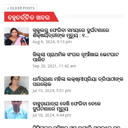
OLDER POSTS
ବହୁଚର୍ଚ୍ଚିତ ଖବର
ସ୍କୁଲରୁ ଫେରିବା ସମୟରେ ଦୁର୍ଘଟଣାରେ
ଶିକ୍ଷୟିତ୍ରୀଙ୍କ ମୃତ୍ୟୁ : ୧…
Aug 6, 2024, 9:13 pm
ଜିଲ୍ଲା ପ୍ରାଥମିକ ସଂଘର ନୂଆଁଖାଇ ଭେଟଘାଟ
ପାଳିତ
Sep 20, 2021, 11:42 am
ଧର୍ମପ୍ରାଣା ମହିଳା ଲକ୍ଷ୍ମୀପ୍ରିୟା ତ୍ରିପାଠୀଙ୍କ
ପରଲୋକ
Jul 15, 2024, 5:51 pm
ବାହୁଡ଼ାଯାତ୍ରା ଦେଖି ଫେରିବା ବେଳେ
ଦୁର୍ଘଟଣାରେ ମୃତ୍ୟୁ
Jul 18, 2024, 9:44 pm
ଟିଟିଲାଗଡ଼ ଜୁନିଅର ଓମ୍‌ ଭ୍ୟାଲି ସ୍କୁଲରେ ବନ