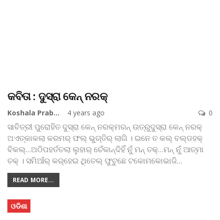
କବିତା : ଦୁସ୍‌ରା କେନ୍ ନରକ୍
Koshala Prabaha
4 years ago
0
ସାବିତ୍ରୀ ପୁରୋହିତ
ଦୁସ୍‌ରା କେନ୍ ନରକ୍ମରନ୍ ଉତ୍‌ରୁଦୁସ୍‌ରା କେନ୍ ନରକ୍
ଅଏତ୍‌କାକଲା କରମର୍ ଫଲ୍ ଭୁଗ୍‌ତିର୍ ଲାଗି ।
ଇନେ ତ କଲ୍ ବଲ୍ଡହକ୍
ବିକଲ୍…ଅଠିପହର୍ତତଲା ଲୁହାର୍ ଚେଁକାନ୍ଦିହିଁ ନୁଁ ମନ୍ ତକ୍…ମନ୍ ନୁଁ ଆତ୍ମା
ତକ୍ ।
ସମିଆଁର୍ କର୍‌ହେଇ ଥିତେଲ୍ ଫୁଟୁଛେ ଟକୋମକୋଭାଜି
…
READ MORE...
ଓଡିଶା