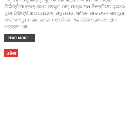
ଫିରିଙ୍ଗିଆ ବ୍ଲକ୍‌ ସଦର ମହକୁମାଠାରୁ ମାତ୍ର ଅଧ କିଲୋମିଟର ଦୂରରେ
ଥିବା ଫିରିଙ୍ଗିଆ ପଞ୍ଚାୟତର ଖଜୁରୀପଡ଼ା ସାହିରେ ପାନୀୟଜଳ ସମସ୍ୟା
ଉତ୍କଟ ରୂପ ଧାରଣ କରିଛି । ଏହି ଗାଁରେ ଏକ ସୌର ପ୍ରକଳ୍ପ ଥିବା
ସତ୍ତ୍ବେ ଏହା
…
READ MORE...
ଓଡିଶା