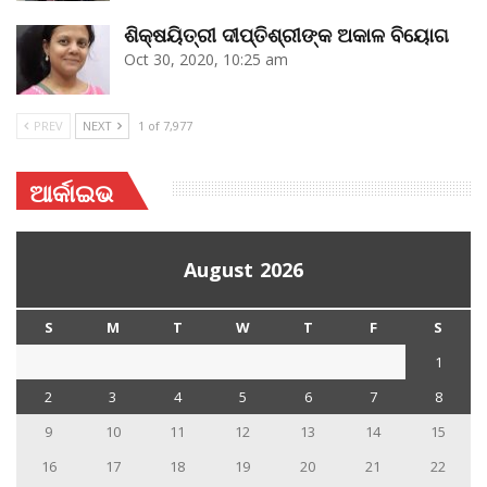
ଶିକ୍ଷୟିତ୍ରୀ ଦୀପ୍ତିଶ୍ରୀଙ୍କ ଅକାଳ ବିୟୋଗ
Oct 30, 2020, 10:25 am
PREV
NEXT
1 of 7,977
ଆର୍କାଇଭ
August 2026
S
M
T
W
T
F
S
1
2
3
4
5
6
7
8
9
10
11
12
13
14
15
16
17
18
19
20
21
22