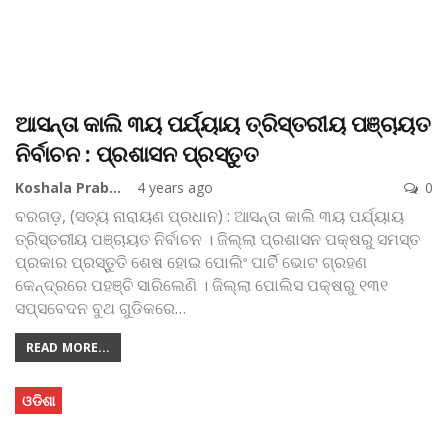
ଆସନ୍ତା କାଲି ୩ୟ ପର୍ଯ୍ୟାୟ ତ୍ରିସ୍ତରୀୟ ପଞ୍ଚାୟତ
ନିର୍ବାଚନ : ପ୍ରଶାସନ ପ୍ରସ୍ତୁତ
Koshala Prabaha
4 years ago
0
ବରଗଡ଼, (ସତ୍ୟ ନାରାୟଣ ପ୍ରଧାନ) : ଆସନ୍ତା କାଲି ୩ୟ ପର୍ଯ୍ୟାୟ
ତ୍ରିସ୍ତରୀୟ ପଞ୍ଚାୟତ ନିର୍ବାଚନ । ଜିଲ୍ଲା ପ୍ରଶାସନ ପକ୍ଷରୁ ସମସ୍ତ
ପ୍ରକାର ପ୍ରସ୍ତୁତି ଶେଷ ହୋଇ ପୋଲିଂ ପାର୍ଟି ଭୋଟ ଗ୍ରହଣ
କେନ୍ଦ୍ରରେ ପହଞ୍ଚି ସାରିଲେଣି । ଜିଲ୍ଲା ପୋଲିସ ପକ୍ଷରୁ ୧୩୧
ସପ୍ସବେଦନ ବୁଥ ଗୁଡିକରେ
…
READ MORE...
ଓଡିଶା