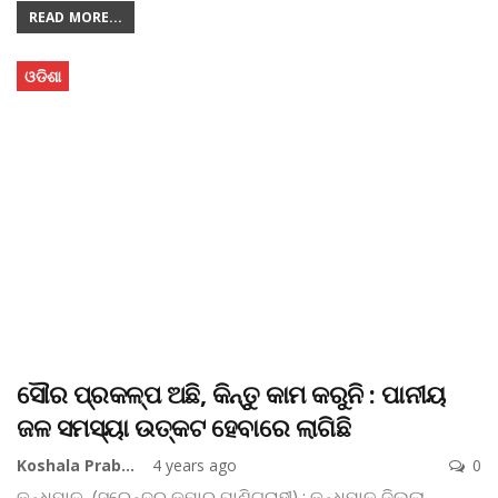
READ MORE...
ଓଡିଶା
ସୌର ପ୍ରକଳ୍ପ ଅଛି, କିନ୍ତୁ କାମ କରୁନି : ପାନୀୟ
ଜଳ ସମସ୍ୟା ଉତ୍କଟ ହେବାରେ ଲାଗିଛି
Koshala Prabaha
4 years ago
0
କନ୍ଧମାଳ, (ସୁରେନ୍ଦ୍ର କୁମାର ପାଣିଗ୍ରାହୀ) : କନ୍ଧମାଳ ଜିଲ୍ଲା