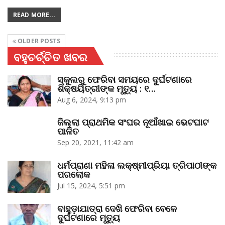
READ MORE...
OLDER POSTS
ବହୁଚର୍ଚ୍ଚିତ ଖବର
ସ୍କୁଲରୁ ଫେରିବା ସମୟରେ ଦୁର୍ଘଟଣାରେ
ଶିକ୍ଷୟିତ୍ରୀଙ୍କ ମୃତ୍ୟୁ : ୧…
Aug 6, 2024, 9:13 pm
ଜିଲ୍ଲା ପ୍ରାଥମିକ ସଂଘର ନୂଆଁଖାଇ ଭେଟଘାଟ
ପାଳିତ
Sep 20, 2021, 11:42 am
ଧର୍ମପ୍ରାଣା ମହିଳା ଲକ୍ଷ୍ମୀପ୍ରିୟା ତ୍ରିପାଠୀଙ୍କ
ପରଲୋକ
Jul 15, 2024, 5:51 pm
ବାହୁଡ଼ାଯାତ୍ରା ଦେଖି ଫେରିବା ବେଳେ
ଦୁର୍ଘଟଣାରେ ମୃତ୍ୟୁ