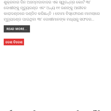
ଶୁକ୍ରବାର ଦିନ ଅହମ୍ମଦାବାଦର ଏକ ସ୍ୱତନ୍ତ୍ର କୋର୍ଟ ୩୮
ଦୋଷୀଙ୍କୁ ମୃତ୍ୟୁଦଣ୍ଡ ଏବଂ ଅନ୍ୟ ୧୧ ଜଣଙ୍କୁ ଆଜୀବନ
କାରାଦଣ୍ଡରେ ଦଣ୍ଡିତ କରିଛନ୍ତି । ବୋମା ବିସ୍ଫୋରଣ ମାମଲାରେ
ମୃତ୍ୟୁଦଣ୍ଡ ପାଇଥିବା ୩୮ ଦୋଷୀମାନଙ୍କ ମଧ୍ୟରୁ ସଫଦର
…
READ MORE...
ଦେଶ ବିଦେଶ