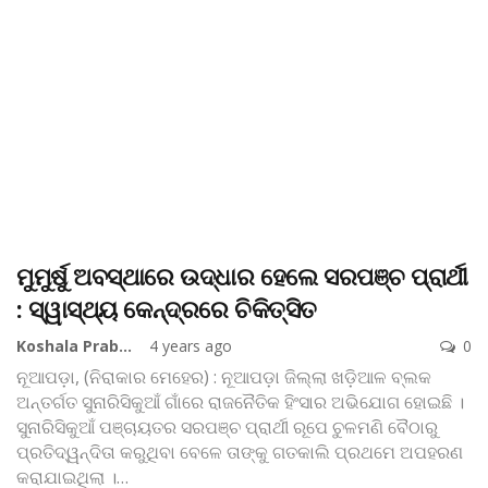
ମୁମୁର୍ଷୁ ଅବସ୍ଥାରେ ଉଦ୍ଧାର ହେଲେ ସରପଞ୍ଚ ପ୍ରାର୍ଥୀ
: ସ୍ୱାସ୍ଥ୍ୟ କେନ୍ଦ୍ରରେ ଚିକିତ୍ସିତ
Koshala Prabaha
4 years ago
0
ନୂଆପଡ଼ା, (ନିରାକାର ମେହେର) : ନୂଆପଡ଼ା ଜିଲ୍ଲା ଖଡ଼ିଆଳ ବ୍ଲକ
ଅନ୍ତର୍ଗତ ସୁନାରିସିକୁଆଁ ଗାଁରେ ରାଜନୈତିକ ହିଂସାର ଅଭିଯୋଗ ହୋଇଛି ।
ସୁନାରିସିକୁଆଁ ପଞ୍ଚାୟତର ସରପଞ୍ଚ ପ୍ରାର୍ଥୀ ରୂପେ ଚୁଳମଣି ବୈଠାରୁ
ପ୍ରତିଦ୍ୱନ୍ଦିତା କରୁଥିବା ବେଳେ ତାଙ୍କୁ ଗତକାଲି ପ୍ରଥମେ ଅପହରଣ
କରାଯାଇଥିଲା ।
…