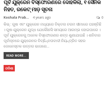
ପୂର୍ବ ୟୁକ୍ରେନ ବିସ୍ଫୋରଣରେ ଦୋହଳିଲା, ୧ ସୈନିକ
ନିହତ, ରକେଟ୍ ମାଡ଼ ସୂଚନା
Koshala Prabaha
4 years ago
0
କିଭ୍‌ : ରୁଷ ଏବଂ ୟୁକ୍ରେନ ମଧ୍ୟରେ ତିକ୍ତତା ଚରମ ସୀମାରେ ପହଞ୍ଚିଛି
। ରୁଷ-ୟୁକ୍ରେନ ଯୁଦ୍ଧ ଯେକୌଣସି ସମୟରେ ଆରମ୍ଭ ହୋଇପାରେ ।
ପୂର୍ବ ୟୁକ୍ରେନରୁ ଅନେକ ବିସ୍ଫୋରଣର ଶବ୍ଦ ଶୁଣାଯାଇଛି । ଶନିବାର
ପୂର୍ବାହ୍ନରେ ୟୁକ୍ରେନର ବିଚ୍ଛିନ୍ନତାବାଦୀ ନିୟନ୍ତ୍ରିତ ସହର
ଡୋନେସ୍ତକ ଉତ୍ତର ଭାଗରେ
…
READ MORE...
ଓଡିଶା