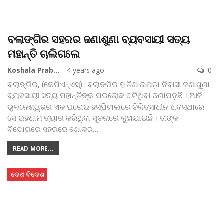
ବଲାଙ୍ଗିର ସହରର ଜଣାଶୁଣା ବ୍ୟବସାୟୀ ସତ୍ୟ
ମହାନ୍ତି ଚାଲିଗଲେ
Koshala Prabaha
4 years ago
0
ବଲାଙ୍ଗିର, (କେପିଏନ୍‌ଏସ୍‌) : ବଲାଙ୍ଗିର ହାତିଶାଲପଡ଼ା ନିବାସୀ ଜଣାଶୁଣା
ବ୍ୟବସାୟୀ ସତ୍ୟ ମହାନ୍ତିଙ୍କ ପରଲୋକ ଘଟିଥିବା ଜଣାପଡ଼ଛି । ଆଜି
ଭୁବନେଶ୍ୱରର ଏକ ଘରୋଇ ହସ୍ପିଟାଲରେ ଚିକିତ୍ସାଧୀନ ଅବସ୍ଥାରେ
ସେ ଇହଧାମ ତ୍ୟାଗ କରିଥିବା ସୂଚନାରେ କୁହାଯାଇଛି । ତାଙ୍କ
ବିୟୋଗରେ ସହରରେ ଶୋକର
…
READ MORE...
ଦେଶ ବିଦେଶ