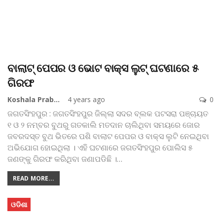
ବାଲାଟ୍ ପେପର ଓ ଭୋଟ ବାକ୍ସ ଲୁଟ୍ ଘଟଣାରେ ୫
ଗିରଫ
Koshala Prabaha
4 years ago
0
ଜଗତସିଂହପୁର : ଜଗତସିଂହପୁର ଜିଲ୍ଲା ସଦର ବ୍ଲକ ପଟସରା ପଞ୍ଚାୟତ
୧ ଓ ୨ ନମ୍ବର ବୁଥରୁ ଗତକାଲି ମତଦାନ ଚାଲିଥିବା ସମୟରେ ଜୋର
ଜବରଦସ୍ତ ବୁଥ ଭିତରେ ପଶି ବାଲାଟ ପେପର ଓ ବାକ୍ସ ଲୁଟି ନେଇଥିବା
ଅଭିଯୋଗ ହୋଇଥିଲା । ଏହି ଘଟଣାରେ ଜଗତସିଂହପୁର ପୋଲିସ ୫
ଜଣଙ୍କୁ ଗିରଫ କରିଥିବା ଜଣାପଡିଛି ।
…
READ MORE...
ଓଡିଶା