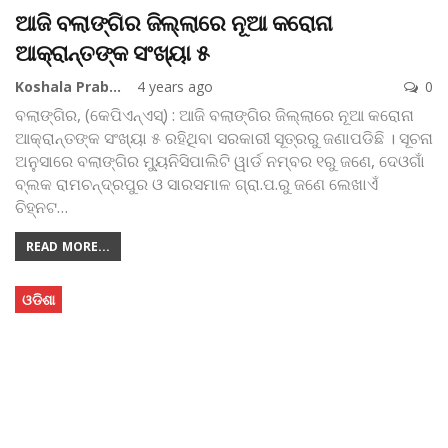
ଆଜି ବଲାଙ୍ଗିର ଜିଲ୍ଲାରେ ନୂଆ କରୋନା
ଆକ୍ରାନ୍ତଙ୍କ ସଂଖ୍ୟା ୫
Koshala Prabaha
4 years ago
0
ବଲାଙ୍ଗିର, (କେପିଏନ୍‌ଏସ୍‌) : ଆଜି ବଲାଙ୍ଗିର ଜିଲ୍ଲାରେ ନୂଆ କରୋନା
ଆକ୍ରାନ୍ତଙ୍କ ସଂଖ୍ୟା ୫ ରହିଥିବା ସରକାରୀ ସୂତ୍ରରୁ ଜଣାପଡିଛି । ସୂଚନା
ଅନୁସାରେ ବଲାଙ୍ଗିର ମ୍ୟୁନିସିପାଲିଟି ୱାର୍ଡ ନମ୍ବର ୧ରୁ ଜଣେ, ଦେଓଗାଁ
ବ୍ଲକ ରାମଚନ୍ଦ୍ରପୁର ଓ ସାରସମାଳ ଗ୍ରା.ପ.ରୁ ଜଣେ ଲେଖାଏଁ
ଚିହ୍ନଟ
…
READ MORE...
ଓଡିଶା