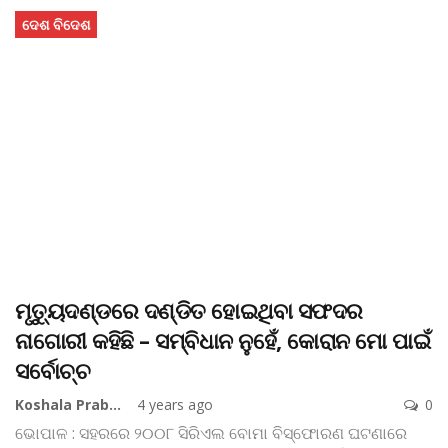
ଦେଶ ବିଦେଶ
ମୃତ୍ୟୁଦଣ୍ଡରେ ଦଣ୍ଡିତ ହୋଇଥିବା ସଫଦର
ନାଗୋରୀ କହିଛି – ସମ୍ବିଧାନ ନୁହେଁ, କୋରାନ ମୋ ପାଇଁ
ସର୍ବୋଚ୍ଚ
Koshala Prabaha
4 years ago
0
ଭୋପାଳ : ସହରରେ ୨୦୦୮ ସିରିଏଲ ବୋମା ବିସ୍ଫୋରଣ ଘଟଣାରେ