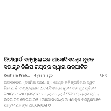
ରିଟାୟାର୍ଡ ଏମ୍ପ୍ଲୋଇଜ ଆସୋସିଏସନ୍‌ର ନୂତନ
ସଭାଗୃହ ଦିଲିପ ରାୟଙ୍କ ଦ୍ୱାରା ଉଦ୍‌ଘାଟିତ
Koshala Prabaha
4 years ago
0
ରାଉରକେଲା, (ସସ୍ମିତା ପ୍ରଧାନ) : ଛେଣ୍ଡ କଳିଙ୍ଗବିହାର ସ୍ଥିତ
ରିଟାୟାର୍ଡ ଏମ୍ପ୍ଲୋଇଜ ଆସୋସିଏସନ୍‌ର ନୂତନ ସଭାଗୃହ ପୂର୍ବତନ
ବିଧାୟକ ତଥା ପ୍ରାକ୍ତନ କେନ୍ଦ୍ରମନ୍ତ୍ରୀ ଦିଲିପ ରାୟଙ୍କ ଦ୍ୱାରା
ଉଦ୍‌ଘାଟିତ ହୋଇଯାଇଛି । ଆସୋସିଏସନ୍‌ର ଅଧ୍ୟକ୍ଷ ବିଶ୍ୱମୋହନ
ପଟ୍ଟନାୟକଙ୍କ ଅଧ୍ୟକ୍ଷତା ଓ
…