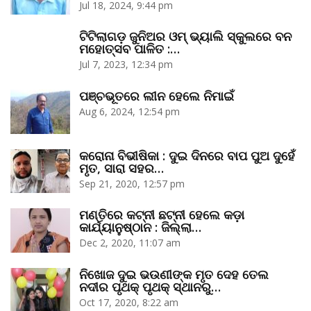
Jul 18, 2024, 9:44 pm
ଟିଟିଲାଗଡ଼ ଜୁନିଅର ଓମ୍‌ ଭ୍ୟାଲି ସ୍କୁଲରେ ବନ
ମହୋତ୍ସବ ପାଳିତ :…
Jul 7, 2023, 12:34 pm
ପଞ୍ଚଭୂତରେ ଲୀନ ହେଲେ ନିମାଇଁ
Aug 6, 2024, 12:54 pm
କରୋନା ବିଭୀଷିକା : ଦୁଇ ଦିନରେ ବାପ ପୁଅ ଦୁହେଁ
ମୃତ, ସାରା ସହର…
Sep 21, 2020, 12:57 pm
ମଣ୍ତିରେ କଟ୍‌ନୀ ଛଟ୍‌ନୀ ହେଲେ କଡ଼ା
କାର୍ଯ୍ୟାନୁଷ୍ଠାନ : ଜିଲ୍ଲା…
Dec 2, 2020, 11:07 am
ନିଖୋଜ ଦୁଇ ଭଉଣୀଙ୍କ ମୃତ ଦେହ ତେଲ
ନଦୀର ପୃଥକ୍‌ ପୃଥକ୍‌ ସ୍ଥାନରୁ…
Oct 17, 2020, 8:22 am