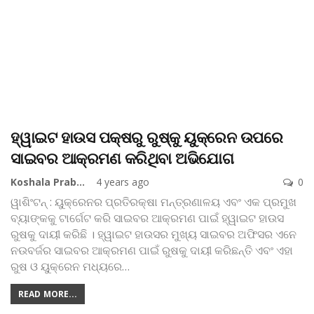
ହ୍ୱାଇଟ ହାଉସ ପକ୍ଷରୁ ରୁଷ୍‌କୁ ୟୁକ୍ରେନ ଉପରେ
ସାଇବର ଆକ୍ରମଣ କରିଥିବା ଅଭିଯୋଗ
Koshala Prabaha
4 years ago
0
ୱାଶିଂଟନ୍ : ୟୁକ୍ରେନର ପ୍ରତିରକ୍ଷା ମନ୍ତ୍ରଣାଳୟ ଏବଂ ଏକ ପ୍ରମୁଖ
ବ୍ୟାଙ୍କକୁ ଟାର୍ଗେଟ କରି ସାଇବର ଆକ୍ରମଣ ପାଇଁ ହ୍ୱାଇଟ ହାଉସ
ରୁଷକୁ ଦାୟୀ କରିଛି । ହ୍ୱାଇଟ ହାଉସର ମୁଖ୍ୟ ସାଇବର ଅଫିସର ଏନେ
ନଉବର୍ଜର ସାଇବର ଆକ୍ରମଣ ପାଇଁ ରୁଷକୁ ଦାୟୀ କରିଛନ୍ତି ଏବଂ ଏହା
ରୁଷ ଓ ୟୁକ୍ରେନ ମଧ୍ୟରେ
…
READ MORE...