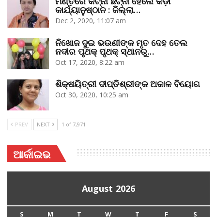
ମଣ୍ତିରେ କଟ୍‌ନୀ ଛଟ୍‌ନୀ ହେଲେ କଡ଼ା
କାର୍ଯ୍ୟାନୁଷ୍ଠାନ : ଜିଲ୍ଲା…
Dec 2, 2020, 11:07 am
ନିଖୋଜ ଦୁଇ ଭଉଣୀଙ୍କ ମୃତ ଦେହ ତେଲ
ନଦୀର ପୃଥକ୍‌ ପୃଥକ୍‌ ସ୍ଥାନରୁ…
Oct 17, 2020, 8:22 am
ଶିକ୍ଷୟିତ୍ରୀ ଦୀପ୍ତିଶ୍ରୀଙ୍କ ଅକାଳ ବିୟୋଗ
Oct 30, 2020, 10:25 am
PREV
NEXT
1 of 7,971
ଆର୍କାଇଭ
August 2026
S
M
T
W
T
F
S