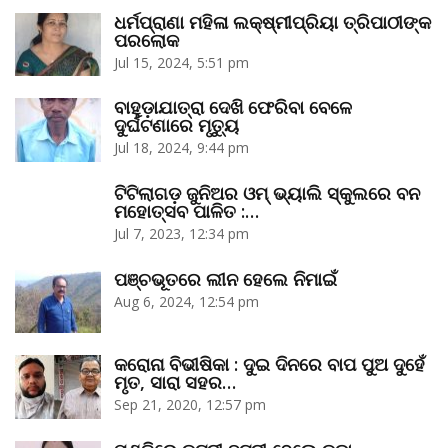
ଧର୍ମପ୍ରାଣା ମହିଳା ଲକ୍ଷ୍ମୀପ୍ରିୟା ତ୍ରିପାଠୀଙ୍କ
ପରଲୋକ
Jul 15, 2024, 5:51 pm
ବାହୁଡ଼ାଯାତ୍ରା ଦେଖି ଫେରିବା ବେଳେ
ଦୁର୍ଘଟଣାରେ ମୃତ୍ୟୁ
Jul 18, 2024, 9:44 pm
ଟିଟିଲାଗଡ଼ ଜୁନିଅର ଓମ୍‌ ଭ୍ୟାଲି ସ୍କୁଲରେ ବନ
ମହୋତ୍ସବ ପାଳିତ :…
Jul 7, 2023, 12:34 pm
ପଞ୍ଚଭୂତରେ ଲୀନ ହେଲେ ନିମାଇଁ
Aug 6, 2024, 12:54 pm
କରୋନା ବିଭୀଷିକା : ଦୁଇ ଦିନରେ ବାପ ପୁଅ ଦୁହେଁ
ମୃତ, ସାରା ସହର…
Sep 21, 2020, 12:57 pm