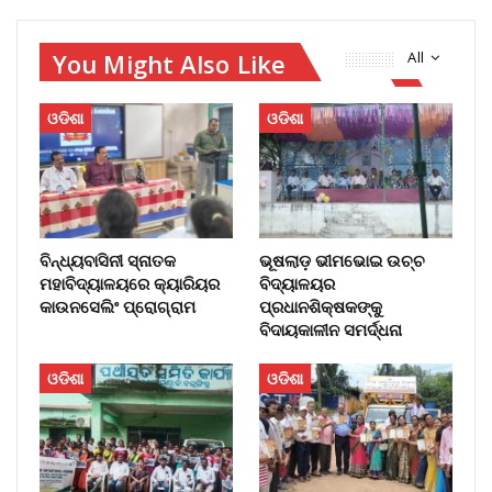
You Might Also Like
All
ଓଡିଶା
ଓଡିଶା
ବିନ୍ଧ୍ୟବାସିନୀ ସ୍ନାତକ
ଭୂଷଲାଡ଼ ଭୀମଭୋଇ ଉଚ୍ଚ
ମହାବିଦ୍ୟାଳୟରେ କ୍ୟାରିୟର
ବିଦ୍ୟାଳୟର
କାଉନସେଲିଂ ପ୍ରୋଗ୍ରାମ
ପ୍ରଧାନଶିକ୍ଷକଙ୍କୁ
ବିଦାୟକାଳୀନ ସମର୍ଦ୍ଧନା
ଓଡିଶା
ଓଡିଶା