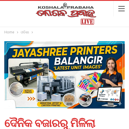
Home
ଓଡିଶା
ଦୈନିକ ବଜାରରୁ ମିଳିଲା