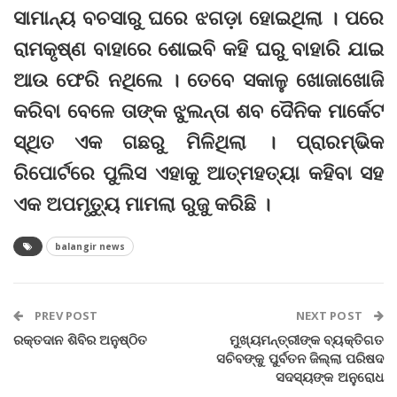
ସାମାନ୍ୟ ବଚସାରୁ ଘରେ ଝଗଡ଼ା ହୋଇଥିଲା । ପରେ
ରାମକୃଷ୍ଣ ବାହାରେ ଶୋଇବି କହି ଘରୁ ବାହାରି ଯାଇ
ଆଉ ଫେରି ନଥିଲେ । ତେବେ ସକାଳୁ ଖୋଜାଖୋଜି
କରିବା ବେଳେ ତାଙ୍କ ଝୁଲନ୍ତା ଶବ ଦୈନିକ ମାର୍କେଟ
ସ୍ଥିତ ଏକ ଗଛରୁ ମିଳିଥିଲା । ପ୍ରାରମ୍ଭିକ
ରିପୋର୍ଟରେ ପୁଲିସ ଏହାକୁ ଆତ୍ମହତ୍ୟା କହିବା ସହ
ଏକ ଅପମୃତ୍ୟୁ ମାମଲା ରୁଜୁ କରିଛି ।
balangir news
PREV POST
NEXT POST
ରକ୍ତଦାନ ଶିବିର ଅନୁଷ୍ଠିତ
ମୁଖ୍ୟମନ୍ତ୍ରୀଙ୍କ ବ୍ୟକ୍ତିଗତ
ସଚିବଙ୍କୁ ପୁର୍ବତନ ଜିଲ୍ଲା ପରିଷଦ
ସଦସ୍ୟଙ୍କ ଅନୁରୋଧ