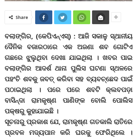
Share
ବଲାଙ୍ଗିର, (କେପିଏନ୍‌ଏସ୍‌) : ଆଜି ସକାଳୁ ସ୍ଥାନୀୟ
ଦୈନିକ ବଜାରଠାରେ ଏକ ଅଜଣା ଶବ ଗୋଟିଏ
ଗଛରେ ଝୁଲୁଥିବା ଦେଖା ଯାଇଥିଲା । ଖବର ପାଇ
ବଲାଙ୍ଗିର ଆଦର୍ଶ ଥାନା ପୁଲିସ ଘଟଣା ସ୍ଥଳରେ
ପହଂଚି ଶବକୁ ଜବତ୍‌ କରିବା ସହ ବ୍ୟବଚ୍ଛେଦ ପାଇଁ
ପଠାଇଥିଲା । ପରେ ପରେ ଶବଟି କ୍ଲବପଡ଼ା
ବାସିନ୍ଦା ରାମକୃଷ୍ଣ ପାଣିଙ୍କ ବୋଲି ପୋଲିସ
ପକ୍ଷରୁ କୁହାଯାଇଛି ।
ସୂଚନାରୁ ପ୍ରକାଶ ଯେ, ରାମକୃଷ୍ଣ ଗତକାଲି ରାତିରେ
ପ୍ରବଳ ମଦ୍ୟପାନ କରି ଘରକୁ ଫେରିଥିଲେ ।