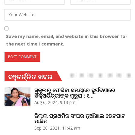
Save my name, email, and website in this browser for
the next time I comment.
ବହୁଚର୍ଚ୍ଚିତ ଖବର
ସ୍କୁଲରୁ ଫେରିବା ସମୟରେ ଦୁର୍ଘଟଣାରେ
ଶିକ୍ଷୟିତ୍ରୀଙ୍କ ମୃତ୍ୟୁ : ୧…
Aug 6, 2024, 9:13 pm
ଜିଲ୍ଲା ପ୍ରାଥମିକ ସଂଘର ନୂଆଁଖାଇ ଭେଟଘାଟ
ପାଳିତ
Sep 20, 2021, 11:42 am