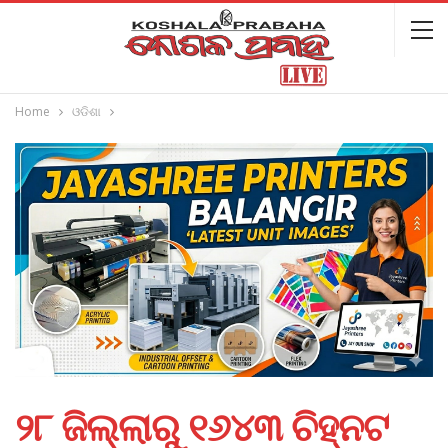
Home
ଓଡିଶା
୨୮ ଜିଲ୍ଲାରୁ ୧୬୪୩ ଚିହ୍ନଟ