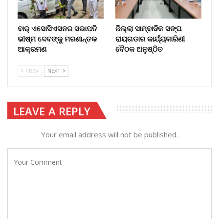
ବାର୍‌ ଏସୋସିଏସନର ସଭାପତି
ଜିଲ୍ଲା ସାମ୍ବାଦିକ ସଙ୍ଘ
ଭୀଷ୍ମ ଦେବଙ୍କୁ ମରଣାନ୍ତକ
ରାୟଗଡାର କାର୍ଯ୍ୟକାରିଣୀ
ଆକ୍ରମଣ
ବୈଠକ ଅନୁଷ୍ଠିତ
PREV
NEXT
LEAVE A REPLY
Your email address will not be published.