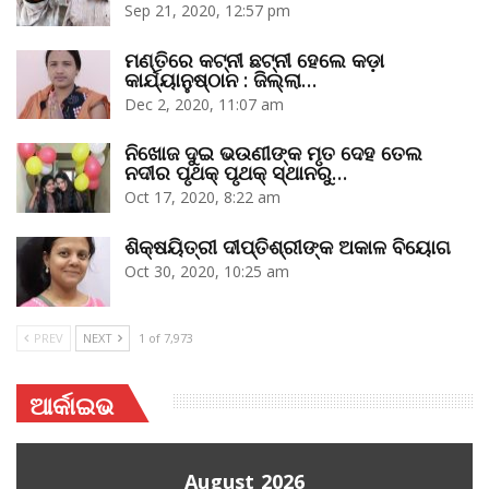
Sep 21, 2020, 12:57 pm
ମଣ୍ତିରେ କଟ୍‌ନୀ ଛଟ୍‌ନୀ ହେଲେ କଡ଼ା
କାର୍ଯ୍ୟାନୁଷ୍ଠାନ : ଜିଲ୍ଲା…
Dec 2, 2020, 11:07 am
ନିଖୋଜ ଦୁଇ ଭଉଣୀଙ୍କ ମୃତ ଦେହ ତେଲ
ନଦୀର ପୃଥକ୍‌ ପୃଥକ୍‌ ସ୍ଥାନରୁ…
Oct 17, 2020, 8:22 am
ଶିକ୍ଷୟିତ୍ରୀ ଦୀପ୍ତିଶ୍ରୀଙ୍କ ଅକାଳ ବିୟୋଗ
Oct 30, 2020, 10:25 am
PREV
NEXT
1 of 7,973
ଆର୍କାଇଭ
August 2026