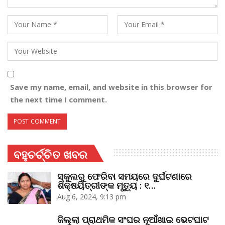
Save my name, email, and website in this browser for
the next time I comment.
ବହୁଚର୍ଚ୍ଚିତ ଖବର
ସ୍କୁଲରୁ ଫେରିବା ସମୟରେ ଦୁର୍ଘଟଣାରେ
ଶିକ୍ଷୟିତ୍ରୀଙ୍କ ମୃତ୍ୟୁ : ୧…
Aug 6, 2024, 9:13 pm
ଜିଲ୍ଲା ପ୍ରାଥମିକ ସଂଘର ନୂଆଁଖାଇ ଭେଟଘାଟ