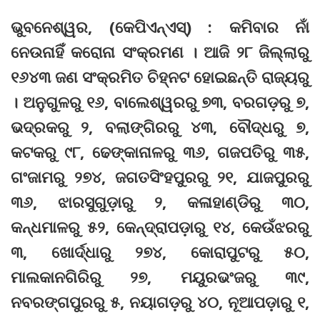
ଭୁବନେଶ୍ୱର, (କେପିଏନ୍ଏସ୍) : କମିବାର ନାଁ
ନେଉନାହିଁ କରୋନା ସଂକ୍ରମଣ । ଆଜି ୨୮ ଜିଲ୍ଲାରୁ
୧୬୪୩ ଜଣ ସଂକ୍ରମିତ ଚିହ୍ନଟ ହୋଇଛନ୍ତି ରାଜ୍ୟରୁ
। ଅନୁଗୁଳରୁ ୧୬, ବାଲେଶ୍ୱରରୁ ୭୩, ବରଗଡ଼ରୁ ୭,
ଭଦ୍ରକରୁ ୨, ବଲାଙ୍ଗିରରୁ ୪୩, ବୌଦ୍ଧରୁ ୭,
କଟକରୁ ୯୮, ଢେଙ୍କାନାଳରୁ ୩୬, ଗଜପତିରୁ ୩୫,
ଗଂଜାମରୁ ୨୭୪, ଜଗତସିଂହପୁରରୁ ୨୧, ଯାଜପୁରରୁ
୩୬, ଝାରସୁଗୁଡ଼ାରୁ ୨, କଳାହାଣ୍ଡିରୁ ୩୦,
କନ୍ଧମାଳରୁ ୫୨, କେନ୍ଦ୍ରାପଡ଼ାରୁ ୧୪, କେଉଁଝରରୁ
୩, ଖୋର୍ଦ୍ଧାରୁ ୨୭୪, କୋରାପୁଟରୁ ୫୦,
ମାଲକାନଗିରିରୁ ୨୭, ମୟୁରଭଂଜରୁ ୩୯,
ନବରଙ୍ଗପୁରରୁ ୫, ନୟାଗଡ଼ରୁ ୪୦, ନୂଆପଡ଼ାରୁ ୧,