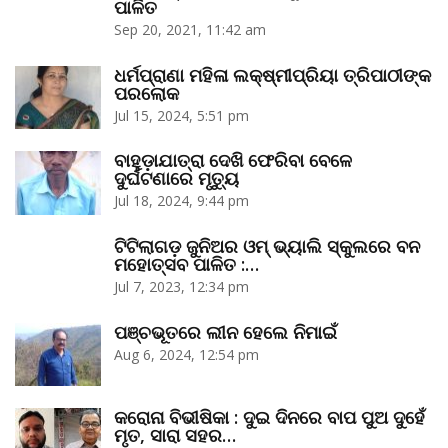
ପାଳିତ
Sep 20, 2021, 11:42 am
ଧର୍ମପ୍ରାଣା ମହିଳା ଲକ୍ଷ୍ମୀପ୍ରିୟା ତ୍ରିପାଠୀଙ୍କ
ପରଲୋକ
Jul 15, 2024, 5:51 pm
ବାହୁଡ଼ାଯାତ୍ରା ଦେଖି ଫେରିବା ବେଳେ
ଦୁର୍ଘଟଣାରେ ମୃତ୍ୟୁ
Jul 18, 2024, 9:44 pm
ଟିଟିଲାଗଡ଼ ଜୁନିଅର ଓମ୍‌ ଭ୍ୟାଲି ସ୍କୁଲରେ ବନ
ମହୋତ୍ସବ ପାଳିତ :…
Jul 7, 2023, 12:34 pm
ପଞ୍ଚଭୂତରେ ଲୀନ ହେଲେ ନିମାଇଁ
Aug 6, 2024, 12:54 pm
କରୋନା ବିଭୀଷିକା : ଦୁଇ ଦିନରେ ବାପ ପୁଅ ଦୁହେଁ
ମୃତ, ସାରା ସହର…