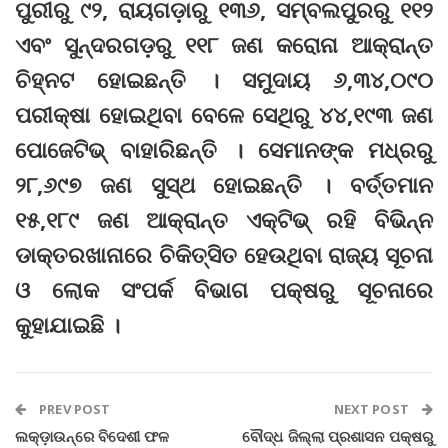
ପୁରୀରୁ ୯୨, ରାୟଗଡ଼ାରୁ ୧୩୬, ସମ୍ବଲପୁରରୁ ୧୧୨
ଏବଂ ସୁନ୍ଦରଗଡ଼ରୁ ୧୧୮ ଜଣ କରୋନା ଆକ୍ରାନ୍ତ
ଚିହ୍ନଟ ହୋଇଛନ୍ତି । ସମୁଦାୟ ୬,୩୪,୦୯୦
ପରୀକ୍ଷା ହୋଇଥିବା ବେଳେ ସେଥିରୁ ୪୪,୧୯୩ ଜଣ
ପୋଜେଟିଭ୍ ବାହାରିଛନ୍ତି । ସେମାନଙ୍କ ମଧ୍ରରୁ
୨୮,୬୯୭ ଜଣ ସୁସ୍ଥ ହୋଇଛନ୍ତି । ବର୍ତ୍ତମାନ
୧୫,୧୮୯ ଜଣ ଆକ୍ରାନ୍ତ ଏକ୍ଟିଭ୍ ରହି ବିଭିନ୍ନ
ଡାକ୍ତରଖାନାରେ ଚିକିତ୍ସିତ ହେଉଥିବା ରାଜ୍ୟ ସୂଚନା
ଓ ଲୋକ ସଂପର୍କ ବିଭାଗ ପକ୍ଷରୁ ସୂଚନାରେ
କୁହାଯାଇଛି ।
PREV POST
NEXT POST
ଲକ୍‌ଡ଼ାଉନ୍‌ରେ ବିଦେଶୀ ଫଳ
ବୌଦ୍ଧ ଜିଲ୍ଲା ପ୍ରଶାସନ ପକ୍ଷରୁ