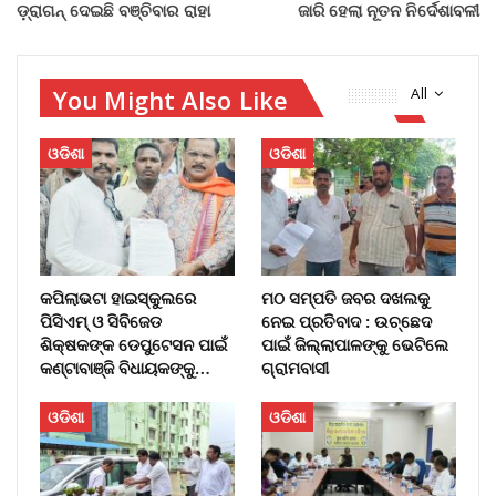
ଡ଼୍ରାଗନ୍ ଦେଇଛି ବଞ୍ଚିବାର ରାହା
ଜାରି ହେଲା ନୂତନ ନିର୍ଦେଶାବଳୀ
You Might Also Like
All
ଓଡିଶା
ଓଡିଶା
କପିଲାଭଟା ହାଇସ୍କୁଲରେ
ମଠ ସମ୍ପତି ଜବର ଦଖଲକୁ
ପିସିଏମ୍ ଓ ସିବିଜେଡ
ନେଇ ପ୍ରତିବାଦ : ଉଚ୍ଛେଦ
ଶିକ୍ଷକଙ୍କ ଡେପୁଟେସନ ପାଇଁ
ପାଇଁ ଜିଲ୍ଲାପାଳଙ୍କୁ ଭେଟିଲେ
କଣ୍ଟାବାଞ୍ଜି ବିଧାୟକଙ୍କୁ…
ଗ୍ରାମବାସୀ
ଓଡିଶା
ଓଡିଶା