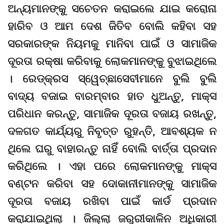
ଅନ୍ୟମାନଙ୍କୁ ସଚେତନ କରାଇଲେ ଯାଇ କରୋନା
ହାରିବ ଓ ଆମ ଦେଶ ଜିତିବ ବୋଲି କହିବା ସହ
ସରକାରଙ୍କ ନିୟମକୁ ମାନିବା ପାଇଁ ଓ ସାମାଜିକ
ଦୂରତା ରକ୍ଷା କରିବାକୁ ଲୋକମାନଙ୍କୁ ବୁଝାଇଥିଲେ
। ରେଡ୍‌କ୍ରସ ସ୍ୱେଚ୍ଛାସେବୀମାନେ ବୁଲି ବୁଲି
ବାଦ୍ୟ ବଜାଇ ବାରମ୍ବାର ହାତ ଧୁଅନ୍ତୁ, ମାକ୍ସ
ପରିଧାନ କରନ୍ତୁ, ସାମାଜିକ ଦୂରତା ବଜାୟ ରଖନ୍ତୁ,
ଦଳଗତ କାର୍ଯ୍ୟରୁ ନିବୃତ୍ତ ରୁହନ୍ତି, ଆବଶ୍ୟକ ନ
ଥିଲେ ଘରୁ ବାହାରନ୍ତୁ ନାହିଁ ବୋଲି ବାର୍ତ୍ତା ପ୍ରଦାନ
କରିଥିଲେ । ଏହା ପରେ ଲୋକମାନଙ୍କୁ ମାକ୍ସ
ବଣ୍ଟନ କରିବା ସହ ଦୋକାନୀମାନଙ୍କୁ ସାମାଜିକ
ଦୂରତା ବଜାୟ ରଖିବା ପାଇଁ କାର୍ଡ ପ୍ରଦାନ
କରାଯାଇଥିଲା । ଜିଲ୍ଲା ଜରୁରୀକାଳିନ ଅଧିକାରୀ