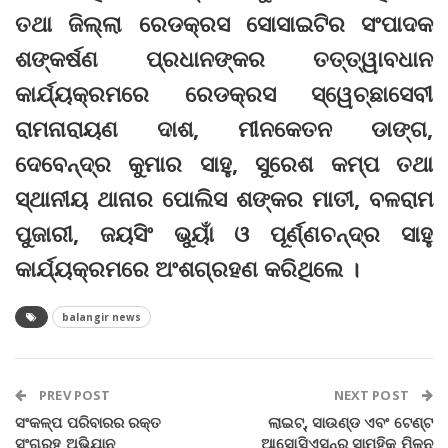
ତଥା ଜିଲ୍ଲା ରେଡକ୍ରସ ସୋସାଇଟିର ସଂପାଦକ
ଶଙ୍କର୍ଷଣ ପ୍ରଧାନଙ୍କର ତତ୍ତ୍ୱାବଧାନ
କାର୍ଯ୍ୟକ୍ରମରେ ରେଡକ୍ରସ ସ୍ୱେଚ୍ଛାସେବୀ
ରାମନାରାୟଣ ଦାଶ, ମୀନକେତନ ଡାଙ୍ଗ,
ଦେବେନ୍ଦ୍ର କୁମାର ସାହୁ, ସୁରେଶ କମ୍ପ ତଥା
ସ୍ଥାନୀୟ ଥାନାର ପୋଲିସ ଶଙ୍କର ମାତୀ, ବଳରାମ
ପୁଜାରୀ, ଜୟସିଂ ଭୁୟାଁ ଓ ପୂର୍ଣ୍ଣଚନ୍ଦ୍ର ସାହୁ
କାର୍ଯ୍ୟକ୍ରମରେ ଅଂଶଗ୍ରହଣ କରିଥିଲେ ।
balangir news
PREV POST
NEXT POST
ସଂକଳ୍ପ ପରିବାରର ରକ୍ତ
ଲାଇଟ୍, ସାଉଣ୍ଡ ଏବଂ ଟେଣ୍ଟ
ସଂଗ୍ରହ ଅଭିଯାନ
ଆସୋସିଏସନ୍‌ର ସାମୁହିକ ମିଳନ