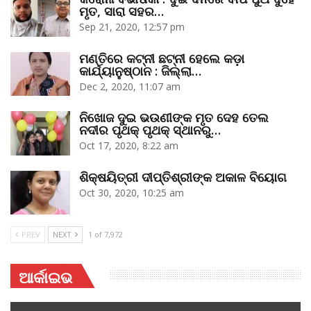
ମୃତ, ସାରା ସହର…
Sep 21, 2020, 12:57 pm
ମଣ୍ତିରେ କଟ୍‌ନୀ ଛଟ୍‌ନୀ ହେଲେ କଡ଼ା
କାର୍ଯ୍ୟାନୁଷ୍ଠାନ : ଜିଲ୍ଲା…
Dec 2, 2020, 11:07 am
ନିଖୋଜ ଦୁଇ ଭଉଣୀଙ୍କ ମୃତ ଦେହ ତେଲ
ନଦୀର ପୃଥକ୍‌ ପୃଥକ୍‌ ସ୍ଥାନରୁ…
Oct 17, 2020, 8:22 am
ଶିକ୍ଷୟିତ୍ରୀ ଦୀପ୍ତିଶ୍ରୀଙ୍କ ଅକାଳ ବିୟୋଗ
Oct 30, 2020, 10:25 am
PREV
NEXT
1 of 7,972
ଆର୍କାଇଭ