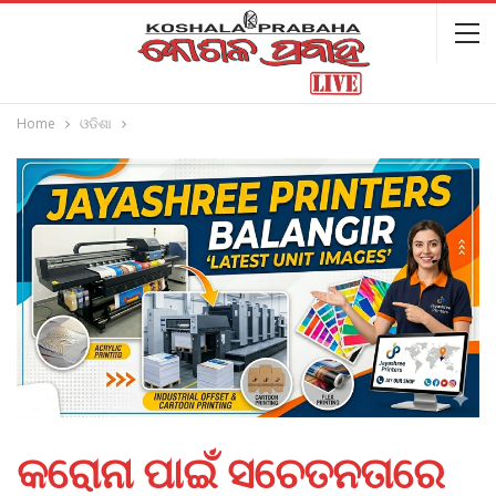
Home
ଓଡିଶା
କରୋନା ପାଇଁ ସଚେତନତାରେ