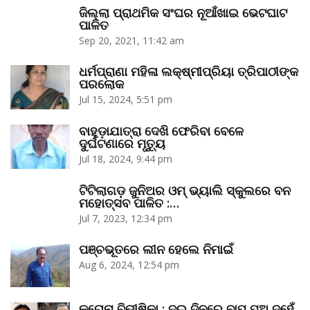
ଜିଲ୍ଲା ପ୍ରାଥମିକ ସଂଘର ନୂଆଁଖାଇ ଭେଟଘାଟ
ପାଳିତ
Sep 20, 2021, 11:42 am
ଧର୍ମପ୍ରାଣା ମହିଳା ଲକ୍ଷ୍ମୀପ୍ରିୟା ତ୍ରିପାଠୀଙ୍କ
ପରଲୋକ
Jul 15, 2024, 5:51 pm
ବାହୁଡ଼ାଯାତ୍ରା ଦେଖି ଫେରିବା ବେଳେ
ଦୁର୍ଘଟଣାରେ ମୃତ୍ୟୁ
Jul 18, 2024, 9:44 pm
ଟିଟିଲାଗଡ଼ ଜୁନିଅର ଓମ୍‌ ଭ୍ୟାଲି ସ୍କୁଲରେ ବନ
ମହୋତ୍ସବ ପାଳିତ :…
Jul 7, 2023, 12:34 pm
ପଞ୍ଚଭୂତରେ ଲୀନ ହେଲେ ନିମାଇଁ
Aug 6, 2024, 12:54 pm
କରୋନା ବିଭୀଷିକା : ଦୁଇ ଦିନରେ ବାପ ପୁଅ ଦୁହେଁ