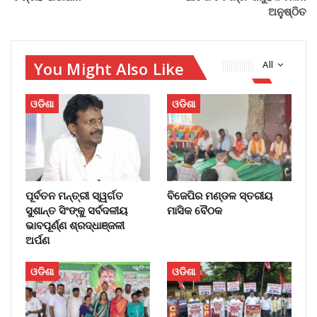
ଅନୁଷ୍ଠିତ
You Might Also Like
All
ଓଡିଶା
ଓଡିଶା
ପୂର୍ବତନ ମନ୍ତ୍ରୀ ସ୍ୱର୍ଗତ
ବିଜେପିର ମଣ୍ଡଳ ସ୍ତରୀୟ
ସୁଶାନ୍ତ ସିଂଙ୍କୁ ସର୍ବଦଳୀୟ
ମାସିକ ବୈଠକ
ଭାବପୂର୍ଣ୍ଣ ଶ୍ରଦ୍ଧାଞ୍ଜଳୀ
ଅର୍ପଣ
ଓଡିଶା
ଓଡିଶା