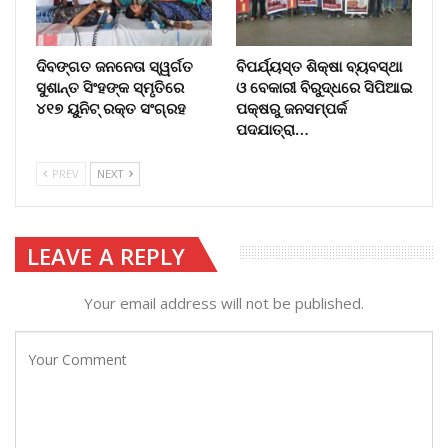
ଦିବଙ୍ଗତ ଜନନେତା ସ୍ୱର୍ଗତ
ବିପର୍ଯ୍ୟସ୍ତ ଶିକ୍ଷା ବ୍ୟବସ୍ଥା
ସୁଶାନ୍ତ ସିଂହଙ୍କ ସ୍ମୃତିରେ
ଓ ବେକାରୀ ବିରୁଦ୍ଧରେ ସିପିଆଇ
୪୧୭ ୟୁନିଟ୍ ରକ୍ତ ସଂଗ୍ରହ
ପକ୍ଷରୁ ଜନସମ୍ପର୍କ
ପଦଯାତ୍ରା…
PREV
NEXT
LEAVE A REPLY
Your email address will not be published.