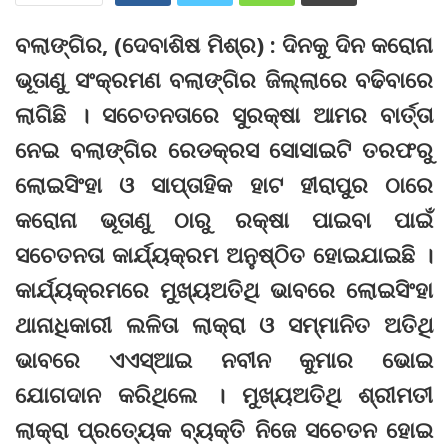
ବଲାଙ୍ଗିର, (ଦେବାଶିଷ ମିଶ୍ର) : ଦିନକୁ ଦିନ କରୋନା
ଭୂତାଣୁ ସଂକ୍ରମଣ ବଲାଙ୍ଗିର ଜିଲ୍ଲାରେ ବଢିବାରେ
ଲାଗିଛି । ସଚେତନତାରେ ସୁରକ୍ଷା ଆମର ବାର୍ତ୍ତା
ନେଇ ବଲାଙ୍ଗିର ରେଡକ୍ରସ ସୋସାଇଟି ତରଫରୁ
ଲୋଇସିଂହା ଓ ସାପ୍ତାହିକ ହାଟ ହୀରାପୁର ଠାରେ
କରୋନା ଭୂତାଣୁ ଠାରୁ ରକ୍ଷା ପାଇବା ପାଇଁ
ସଚେତନତା କାର୍ଯ୍ୟକ୍ରମ ଅନୁଷ୍ଠିତ ହୋଇଯାଇଛି ।
କାର୍ଯ୍ୟକ୍ରମରେ ମୁଖ୍ୟଅତିଥି ଭାବରେ ଲୋଇସିଂହା
ଥାନାଧିକାରୀ ଲଳିତା ଲାକ୍ରା ଓ ସମ୍ମାନିତ ଅତିଥି
ଭାବରେ ଏଏସ୍‌ଆଇ ନବୀନ କୁମାର ଭୋଇ
ଯୋଗଦାନ କରିଥିଲେ । ମୁଖ୍ୟଅତିଥି ଶ୍ରୀମତୀ
ଲାକ୍ରା ପ୍ରତ୍ୟେକ ବ୍ୟକ୍ତି ନିଜେ ସଚେତନ ହୋଇ