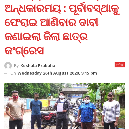
ଅନ୍ଧକାରମୟ : ପୂର୍ବାବସ୍ଥାକୁ
ଫେରାଇ ଆଣିବାର ଦାବୀ
ଜଣାଇଲା ଜିଲା ଛାତ୍ର
କଂଗ୍ରେସ
ଓଡିଶା
By
Koshala Prabaha
On
Wednesday 26th August 2020, 9:15 pm