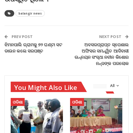
balangir news
PREV POST
NEXT POST
ଝିମନପାଲି ଗ୍ରାମକୁ ୭୨ ଘଣ୍ଟା ସଟ
ଅବସରପ୍ରାପ୍ତ ସ୍ପେଶାଲ
ଡାଉନ କଲେ ସରପଞ୍ଚ
ଅଫିସର ସମନ୍ୱିତ ଆଦିବାସୀ
ଉନ୍ନୟନ ସଂସ୍ଥା ନବୀନ କିଶୋର
ନନ୍ଦଙ୍କ ପରଲୋକ
You Might Also Like
All
ଓଡିଶା
ଓଡିଶା