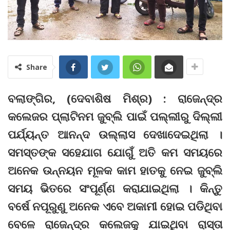
Share
ବଲାଙ୍ଗିର, (ଦେବାଶିଷ ମିଶ୍ର) : ରାଜେନ୍ଦ୍ର
କଲେଜର ପ୍ଲାଟିନମ ଜୁବ୍‌ଲି ପାଇଁ ପଲ୍ଲୀରୁ ଦିଲ୍ଲୀ
ପର୍ଯ୍ୟନ୍ତ ଆନନ୍ଦ ଉଲ୍ଲାସ ଦେଖାଦେଇଥିଲା ।
ସମସ୍ତଙ୍କ ସହେଯାଗ ଯୋଗୁଁ ଅତି କମ ସମୟରେ
ଅନେକ ଉନ୍ନୟନ ମୂଳକ କାମ ହାତକୁ ନେଇ ଜୁବ୍‌ଲି
ସମୟ ଭିତରେ ସଂପୂର୍ଣ୍ଣ କରାଯାଇଥିଲା । କିନ୍ତୁ
ବର୍ଷେ ନପୂରୁଣୁ ଅନେକ ଏବେ ଅକାମୀ ହୋଇ ପଡିଥିବା
ବେଳେ ରାଜେନ୍ଦ୍ର କଲେଜକୁ ଯାଇଥିବା ରାସ୍ତା