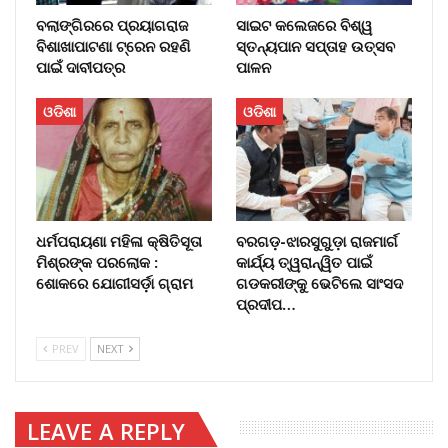
ବଲାଙ୍ଗିରରେ ପ୍ରୟାଗରାଜ
ସାଇଟ କଲେଜରେ ବିଶ୍ୱ
ବିଶାଖାପାଟଣା ଟ୍ରେନ ରହଣି
ସ୍ତନ୍ୟପାନ ସପ୍ତାହ ଉତ୍ସବ
ପାଇଁ ଦାବୀପତ୍ର
ପାଳନ
ଓଡିଶା
ଓଡିଶା
ଧର୍ମପରାୟଣା ମହିଳା କ୍ଷିତିସୂତା
ବରଗଡ଼-ଝାରସୁଗୁଡ଼ା ରାଜମାର୍ଗ
ମିଶ୍ରଙ୍କ ପରଲୋକ :
କାର୍ଯ୍ୟ ତ୍ୱରାନ୍ୱିତ ପାଇଁ
ଶୋକରେ ଯୋଗୀସର୍ଡ଼ା ଗ୍ରାମ
ଗଡକରୀଙ୍କୁ ଭେଟିଲେ ସାଂସଦ
ପ୍ରଦୀପ…
PREV
NEXT
LEAVE A REPLY