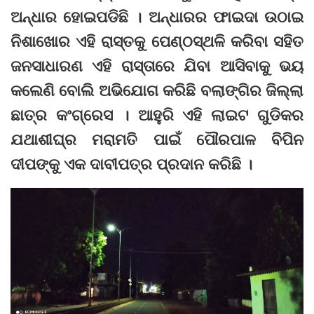
ଅନ୍ଧାର ହୋଇପଡିଛି । ଅନ୍ଧାରର ଫାଇଦା ଉଠାଇ
ନିଶାଖୋର ଏହି ରାସ୍ତକୁ ପେଣ୍ଠସ୍ଥଳି କରିବା ସହିତ
ଜନସାଧାରଣ ଏହି ରାସ୍ତାରେ ଯିବା ଆସିବାକୁ ଭୟ
କଲେଣି ବୋଲି ଅଭିଯୋଗ କରିଛି ବଲାଙ୍ଗିର ଜିଲ୍ଲା
ଛାତ୍ର କଂଗ୍ରେସ । ଆହୁରି ଏହି ଲାଇଟ ଗୁଡିକର
ଯଥାଶୀଘ୍ର ମରାମତି ପାଇଁ ପୌରପାଳ ବିପିନ
ଦୀପଙ୍କୁ ଏକ ଦାବୀପତ୍ର ପ୍ରଦାନ କରିଛି ।