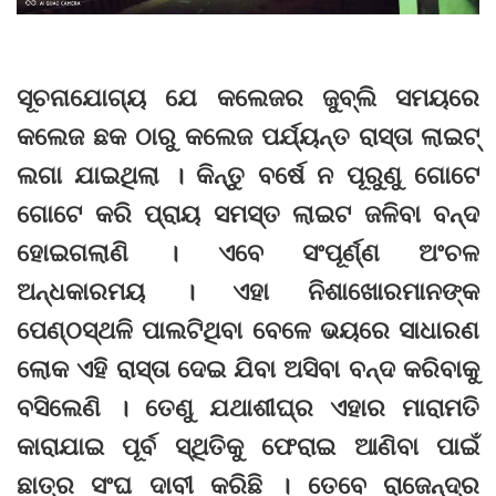
ସୂଚନାଯୋଗ୍ୟ ଯେ କଲେଜର ଜୁବ୍‌ଲି ସମୟରେ
କଲେଜ ଛକ ଠାରୁ କଲେଜ ପର୍ଯ୍ୟନ୍ତ ରାସ୍ତା ଲାଇଟ୍‌
ଲଗା ଯାଇଥିଲା । କିନ୍ତୁ ବର୍ଷେ ନ ପୂରୁଣୁ ଗୋଟେ
ଗୋଟେ କରି ପ୍ରାୟ ସମସ୍ତ ଲାଇଟ ଜଳିବା ବନ୍ଦ
ହୋଇଗଲାଣି । ଏବେ ସଂପୂର୍ଣ୍ଣ ଅଂଚଳ
ଅନ୍ଧକାରମୟ । ଏହା ନିଶାଖୋରମାନଙ୍କ
ପେଣ୍ଠସ୍ଥଳି ପାଲଟିଥିବା ବେଳେ ଭୟରେ ସାଧାରଣ
ଲୋକ ଏହି ରାସ୍ତା ଦେଇ ଯିବା ଅସିବା ବନ୍ଦ କରିବାକୁ
ବସିଲେଣି । ତେଣୁ ଯଥାଶୀଘ୍ର ଏହାର ମାରାମତି
କାରାଯାଇ ପୂର୍ବ ସ୍ଥିତିକୁ ଫେରାଇ ଆଣିବା ପାଇଁ
ଛାତ୍ର ସଂଘ ଦାବୀ କରିଛି । ତେବେ ରାଜେନ୍ଦ୍ର