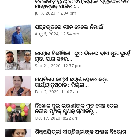
ଟିଟିଲାଗଡ଼ ଜୁନିଅର ଓମ୍‌ ଭ୍ୟାଲି ସ୍କୁଲରେ ବନ
ମହୋତ୍ସବ ପାଳିତ :…
Jul 7, 2023, 12:34 pm
ପଞ୍ଚଭୂତରେ ଲୀନ ହେଲେ ନିମାଇଁ
Aug 6, 2024, 12:54 pm
କରୋନା ବିଭୀଷିକା : ଦୁଇ ଦିନରେ ବାପ ପୁଅ ଦୁହେଁ
ମୃତ, ସାରା ସହର…
Sep 21, 2020, 12:57 pm
ମଣ୍ତିରେ କଟ୍‌ନୀ ଛଟ୍‌ନୀ ହେଲେ କଡ଼ା
କାର୍ଯ୍ୟାନୁଷ୍ଠାନ : ଜିଲ୍ଲା…
Dec 2, 2020, 11:07 am
ନିଖୋଜ ଦୁଇ ଭଉଣୀଙ୍କ ମୃତ ଦେହ ତେଲ
ନଦୀର ପୃଥକ୍‌ ପୃଥକ୍‌ ସ୍ଥାନରୁ…
Oct 17, 2020, 8:22 am
ଶିକ୍ଷୟିତ୍ରୀ ଦୀପ୍ତିଶ୍ରୀଙ୍କ ଅକାଳ ବିୟୋଗ