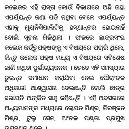
କଲେଜର ଏହି ରାସ୍ତା କୋଉଁ ବିଭାଗରେ ଅଛି ତାହା
ଏପର୍ଯ୍ୟନ୍ତ ଜଣା ପଡି ନଥିବା ବେଳେ ଏପର୍ଯ୍ୟନ୍ତ
ଏହାକୁ ମ୍ୟୁନିସିପାଲିଟିକୁ ହସ୍ଥାନ୍ତର ହୋଇନାହିଁ
ବୋଲି ସୂଚନା ମିଳିଥିଲା । ଫଳରେ ଛାତ୍ରସଂଘ
କଲେଜ କର୍ତ୍ତୁପକ୍ଷଙ୍କୁ ଏ ବିଷୟରେ ପଚାରି ଥିଲେ,
କିନ୍ତୁ କଲେଜ ପକ୍ଷ ମଧ୍ୟ ଏ ବିଷୟରେ ସବିଶେଷ
ଜାଣି ନଥିବା ଦୁର୍ଭାଗ୍ୟଜନକ । ତେବେ ଏହି ସମସ୍ୟାର
ତୁରନ୍ତ ସମାଧାନ କରାଯିବା ନେଇ ପୌରାଂଚଳ
ଅଧିକାରୀ ଆଶ୍ୱାସନା ଦେଇଛନ୍ତି ବୋଲି ଛାତ୍ର
ସଭାପତି ଅଙ୍କିତ ସାହୁ କହିଛନ୍ତି । ଏହି ଅବସରରେ
ଅନ୍ୟମାନଙ୍କ ମଧ୍ୟରେ ଲୋପନ ମିଶ୍ର, ନିରଞ୍ଜନ
ମିଶ୍ର, ଟୁଲୁ ସେନ, ଅଂଚଳ ପଣ୍ଡା ପ୍ରମୁଖ
ଉପସ୍ଥିତ ଥିଲେ ।