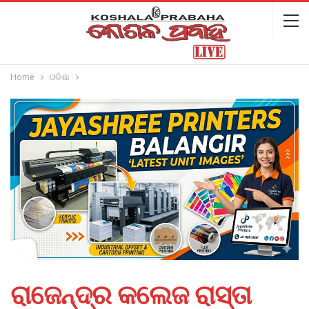
Home
ଓଡିଶା
ରାଜେନ୍ଦ୍ର କଲେଜ ରାସ୍ତା