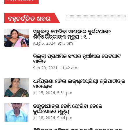
ବହୁଚର୍ଚ୍ଚିତ ଖବର
ସ୍କୁଲରୁ ଫେରିବା ସମୟରେ ଦୁର୍ଘଟଣାରେ
ଶିକ୍ଷୟିତ୍ରୀଙ୍କ ମୃତ୍ୟୁ : ୧…
Aug 6, 2024, 9:13 pm
ଜିଲ୍ଲା ପ୍ରାଥମିକ ସଂଘର ନୂଆଁଖାଇ ଭେଟଘାଟ
ପାଳିତ
Sep 20, 2021, 11:42 am
ଧର୍ମପ୍ରାଣା ମହିଳା ଲକ୍ଷ୍ମୀପ୍ରିୟା ତ୍ରିପାଠୀଙ୍କ
ପରଲୋକ
Jul 15, 2024, 5:51 pm
ବାହୁଡ଼ାଯାତ୍ରା ଦେଖି ଫେରିବା ବେଳେ
ଦୁର୍ଘଟଣାରେ ମୃତ୍ୟୁ
Jul 18, 2024, 9:44 pm