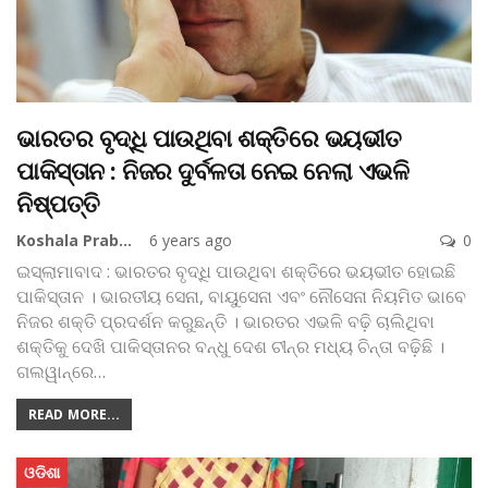
ଭାରତର ବୃଦ୍ଧି ପାଉଥିବା ଶକ୍ତିରେ ଭୟଭୀତ
ପାକିସ୍ତାନ : ନିଜର ଦୁର୍ବଳତା ନେଇ ନେଲା ଏଭଳି
ନିଷ୍ପତ୍ତି
Koshala Prabaha
6 years ago
0
ଇସ୍‌ଲାମାବାଦ : ଭାରତର ବୃଦ୍ଧି ପାଉଥିବା ଶକ୍ତିରେ ଭୟଭୀତ ହୋଇଛି
ପାକିସ୍ତାନ । ଭାରତୀୟ ସେନା, ବାୟୁସେନା ଏବଂ ନୌସେନା ନିୟମିତ ଭାବେ
ନିଜର ଶକ୍ତି ପ୍ରଦର୍ଶନ କରୁଛନ୍ତି । ଭାରତର ଏଭଳି ବଢ଼ି ଚାଲିଥିବା
ଶକ୍ତିକୁ ଦେଖି ପାକିସ୍ତାନର ବନ୍ଧୁ ଦେଶ ଚୀନ୍‌ର ମଧ୍ୟ ଚିନ୍ତା ବଢ଼ିଛି ।
ଗଲୱାନ୍‌ରେ
…
READ MORE...
ଓଡିଶା