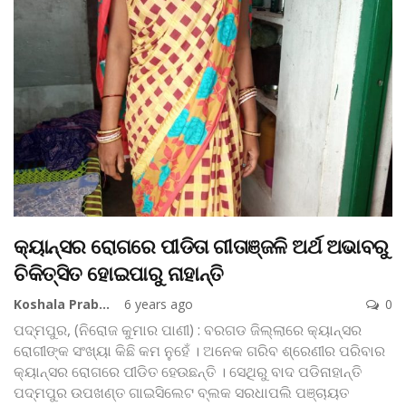
କ୍ୟାନ୍ସର ରୋଗରେ ପୀଡିତା ଗୀତାଞ୍ଜଳି ଅର୍ଥ ଅଭାବରୁ
ଚିକିତ୍ସିତ ହୋଇପାରୁ ନାହାନ୍ତି
Koshala Prabaha
6 years ago
0
ପଦ୍ମପୁର, (ନିରୋଜ କୁମାର ପାଣୀ) : ବରଗଡ ଜିଲ୍ଲାରେ କ୍ୟାନ୍ସର
ରୋଗୀଙ୍କ ସଂଖ୍ୟା କିଛି କମ ନୁହେଁ । ଅନେକ ଗରିବ ଶ୍ରେଣୀର ପରିବାର
କ୍ୟାନ୍ସର ରୋଗରେ ପୀଡିତ ହେଉଛନ୍ତି । ସେଥିରୁ ବାଦ ପଡିନାହାନ୍ତି
ପଦ୍ମପୁର ଉପଖଣ୍ତ ଗାଇସିଲେଟ ବ୍ଲକ ସରଧାପଲି ପଞ୍ଚାୟତ