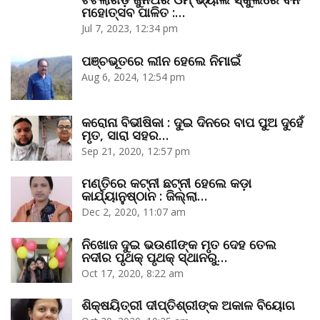
ମହୋତ୍ସବ ପାଳିତ :…
Jul 7, 2023, 12:34 pm
ପଞ୍ଚଭୂତରେ ଲୀନ ହେଲେ ନିମାଇଁ
Aug 6, 2024, 12:54 pm
କରୋନା ବିଭୀଷିକା : ଦୁଇ ଦିନରେ ବାପ ପୁଅ ଦୁହେଁ
ମୃତ, ସାରା ସହର…
Sep 21, 2020, 12:57 pm
ମଣ୍ତିରେ କଟ୍‌ନୀ ଛଟ୍‌ନୀ ହେଲେ କଡ଼ା
କାର୍ଯ୍ୟାନୁଷ୍ଠାନ : ଜିଲ୍ଲା…
Dec 2, 2020, 11:07 am
ନିଖୋଜ ଦୁଇ ଭଉଣୀଙ୍କ ମୃତ ଦେହ ତେଲ
ନଦୀର ପୃଥକ୍‌ ପୃଥକ୍‌ ସ୍ଥାନରୁ…
Oct 17, 2020, 8:22 am
ଶିକ୍ଷୟିତ୍ରୀ ଦୀପ୍ତିଶ୍ରୀଙ୍କ ଅକାଳ ବିୟୋଗ