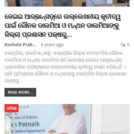
ଜେଇଇ ଆଡ୍‌ଭାନ୍ସଡ଼୍‌ରେ ଉଲ୍ଲେଖନୀୟ କୃତୀତ୍ୱ
ପାଇଁ ରୌନକ ଡାଲମିଆ ଓ ମନ୍ଥନ ଡାଲମିଆଙ୍କୁ
ଜିଲ୍ଲା ପ୍ରଶାସନ ପକ୍ଷରୁ…
Koshala Prabaha
6 years ago
0
ବଲାଙ୍ଗିର, (କେପିଏନ୍‌ଏସ୍‌) : ବଲାଙ୍ଗିର ଜିଲ୍ଲା କଂଟାବାଂଜିର ରୌନକ
ଡାଲମିଆ ଓ ମନ୍ଥନ ଡାଲମିଆ ସର୍ବ ଭାରତୀୟ ଜେଇଇ ଆଡ଼୍‌ଭାନ୍ସଡ଼
ପ୍ରବେଶିକା ପରୀକ୍ଷାରେ ଉଲ୍ଲେଖନୀୟ କୃତୀତ୍ୱ ହାସ୍‌ଲ କରିଛନ୍ତି ।
ଆଜି ପୂର୍ବାହ୍ନରେ ରୌନକ ଓ ମନ୍ଥନଙ୍କୁ ବଲାଙ୍ଗିର ଜିଲ୍ଲା ପ୍ରଶାସନ
ପକ୍ଷରୁ
…
READ MORE...
ଓଡିଶା