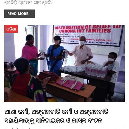
ଲେବିଡ଼ି ଗ୍ରାମର ଗୀତାଞ୍ଜଳି
…
READ MORE...
ଓଡିଶା
ଆଶା କର୍ମୀ, ଅଙ୍ଗନବାଡି କର୍ମୀ ଓ ଅଙ୍ଗନବାଡି
ସହାୟିକାଙ୍କୁ ସାନିଟାଇଜର ଓ ମାସ୍କ ବଂଟନ