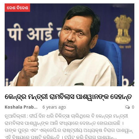
ଦେଶ ବିଦେଶ
କେନ୍ଦ୍ର ମନ୍ତ୍ରୀ ରାମବିଲାସ ପାଶୱାନଙ୍କ ଦେହାନ୍ତ
Koshala Prabaha
6 years ago
0
ନୂଆଦିଲ୍ଲୀ : ଦୀର୍ଘ ଦିନ ଧରି ଚିକିତ୍ସା ଚାଲିଥିଲେ ବି କେନ୍ଦ୍ର ମନ୍ତ୍ରୀ
ରାମବିଲାସ ପାଶୱାନ୍‌ଙ୍କ ଆଜି ସଂଧ୍ୟାରେ ଦେହାନ୍ତ ହୋଇଯାଇଛି ।
ତାଙ୍କ ପୁତ୍ର ଏବଂ ଏଲ୍‌ଜେପି.ର ରାଷ୍ଟ୍ରୀୟ ଅଧ୍ୟକ୍ଷ ଚିରାଗ ପାଶୱାନ୍‌
ଏହି ବିଷୟରେ ପୁଷ୍ଟି କରିଛନ୍ତି । ଟ୍ୱିଟ୍‌ କରି ଚିରାଗ୍‌ ପାଶୱାନ୍‌
…