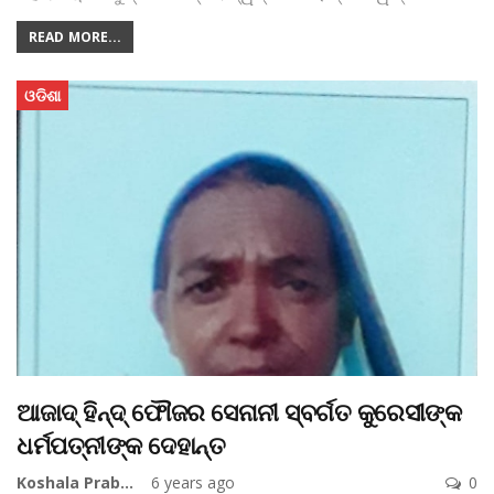
READ MORE...
ଓଡିଶା
ଆଜାଦ୍ ହିନ୍ଦ୍ ଫୌଜର ସେନାନୀ ସ୍ବର୍ଗତ କୁରେସୀଙ୍କ
ଧର୍ମପତ୍ନୀଙ୍କ ଦେହାନ୍ତ
Koshala Prabaha
6 years ago
0