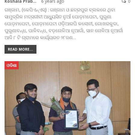
Koshala Prabaha
6 years ago
0
ଗଞ୍ଜାମ, (କେପିଏନ୍‌ଏସ୍‌) : ଗଞ୍ଜାମ ଓ ଛତ୍ରପୁର ବ୍ଲକରେ ଥିବା
ସାମୁଦ୍ରିକ ମତ୍ସଜୀବୀ ଆଧ୍ୟୁସିତ ନୁଆଁ ପୋଡ଼ମପେଟା, ପୁରୁଣା
ପୋଡ଼ମପେଟା, ପୋଡ଼ମପେଟା ଓଡ଼ିଆରପି କଲୋନୀ, ଗୋଖରକୁଦା,
ପୁରୁଣାବନ୍ଧ, ପାଳିବନ୍ଧ, ବଡ଼ନୋଳିଆ ନୂଆଗାଁ, ସାନ ନୋଳିଆ ନୂଆଗାଁ
ଆଦି ୮ ଟି ଗ୍ରାମରେ କାର୍ୟ୍ୟରତ ୨୮ଜଣ
…
READ MORE...
ଓଡିଶା