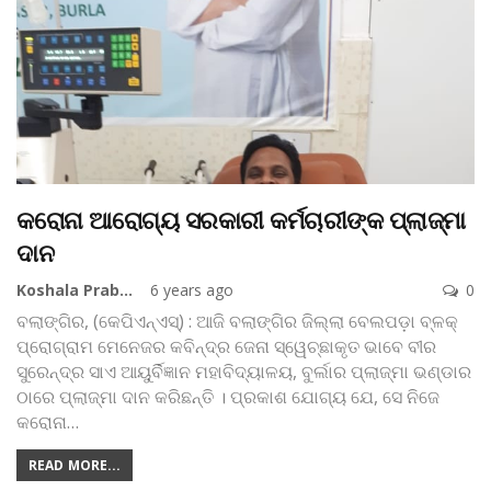
କରୋନା ଆରୋଗ୍ୟ ସରକାରୀ କର୍ମଚାରୀଙ୍କ ପ୍ଲାଜ୍‌ମା
ଦାନ
Koshala Prabaha
6 years ago
0
ବଲାଙ୍ଗିର, (କେପିଏନ୍‌ଏସ୍‌) : ଆଜି ବଲାଙ୍ଗିର ଜିଲ୍ଲା ବେଲପଡ଼ା ବ୍ଳକ୍‌
ପ୍ରୋଗ୍ରାମ ମେନେଜର କବିନ୍ଦ୍ର ଜେନା ସ୍ୱେଚ୍ଛାକୃତ ଭାବେ ବୀର
ସୁରେନ୍ଦ୍ର ସାଏ ଆୟୁର୍ବିଜ୍ଞାନ ମହାବିଦ୍ୟାଳୟ, ବୁର୍ଲାର ପ୍ଲାଜ୍‌ମା ଭଣ୍ଡାର
ଠାରେ ପ୍ଲାଜ୍‌ମା ଦାନ କରିଛନ୍ତି । ପ୍ରକାଶ ଯୋଗ୍ୟ ଯେ, ସେ ନିଜେ
କରୋନା
…
READ MORE...