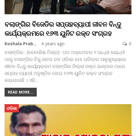
ବଲାଙ୍ଗିର ବିଜେଡିର ସପ୍ତାହବ୍ୟାପୀ ଜୀବନ ବିନ୍ଦୁ
କାର୍ଯ୍ୟକ୍ରମରେ ୧୬୩ ୟୁନିଟ ରକ୍ତ ସଂଗ୍ରହ
Koshala Prabaha
6 years ago
0
ବଲାଙ୍ଗିର : (ଦେବାଶିଷ ମିଶ୍ର) : ଗତ ଅକ୍ଟୋବର ୨ ଗାନ୍ଧୀ ଜୟନ୍ତୀ
ଠାରୁ ବଲାଙ୍ଗିର ବିଜୁ ଜନତା ଦଳ ଓଡିଶା ମୋ ପରିବାର ଆନୁକୁଲ୍ୟରେ
ଜୀବନ ବିନ୍ଦୁ କାର୍ୟ୍ୟକ୍ରମ ବଲାଙ୍ଗିର ଜିଲ୍ଲା ରକ୍ତ ଭଣ୍ଡାର ଠାରେ
ସପ୍ତାହ ବ୍ୟାପୀ ଅନୁଷ୍ଠିତ ହୋଇ ୧୬୩ ୟୁନିଟ ରକ୍ତ ସଂଗ୍ରହ
କରାଯାଇଛି । ଏହି
…
READ MORE...
ଓଡିଶା