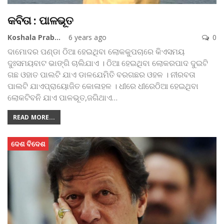
କବିତା : ପାଳଭୂତ
Koshala Prabaha
6 years ago
0
ଦାମୋଦର ପଣ୍ଡା
ଠିଆ ହେଇଥିବା ଲୋକକୁପଚାରେ କିଏସମୟ
ଦୁଃସମୟବାଟ ଭାଙ୍ଗି ଚାଲିଯାଏ ।
ଠିଆ ହେଇଥିବା ଲୋକରପାଦ ଦୁଇଟି
ଗଛ ଓହାତ ପାଲଟି ଯାଏ ଡାଳଯେମିତି ବରଗଛର ଓହଳ ।
ନୀରବତା
ପାଲଟି ଯାଏପ୍ରାୟୋଜିତ କୋଳାହଳ ।
ଧୀରେ ଧୀରେଠିଆ ହେଇଥିବା
ଲୋକଟିବନି ଯାଏ ପାଳଭୂତ,ଜଗିଥାଏ
…
READ MORE...
ଦେଶ ବିଦେଶ