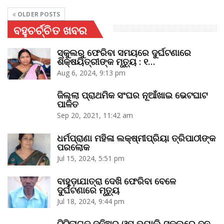
OLDER POSTS
ବହୁଚର୍ଚ୍ଚିତ ଖବର
ସ୍କୁଲରୁ ଫେରିବା ସମୟରେ ଦୁର୍ଘଟଣାରେ
ଶିକ୍ଷୟିତ୍ରୀଙ୍କ ମୃତ୍ୟୁ : ୧…
Aug 6, 2024, 9:13 pm
ଜିଲ୍ଲା ପ୍ରାଥମିକ ସଂଘର ନୂଆଁଖାଇ ଭେଟଘାଟ
ପାଳିତ
Sep 20, 2021, 11:42 am
ଧର୍ମପ୍ରାଣା ମହିଳା ଲକ୍ଷ୍ମୀପ୍ରିୟା ତ୍ରିପାଠୀଙ୍କ
ପରଲୋକ
Jul 15, 2024, 5:51 pm
ବାହୁଡ଼ାଯାତ୍ରା ଦେଖି ଫେରିବା ବେଳେ
ଦୁର୍ଘଟଣାରେ ମୃତ୍ୟୁ
Jul 18, 2024, 9:44 pm
ଟିଟିଲାଗଡ଼ ଜୁନିଅର ଓମ୍‌ ଭ୍ୟାଲି ସ୍କୁଲରେ ବନ