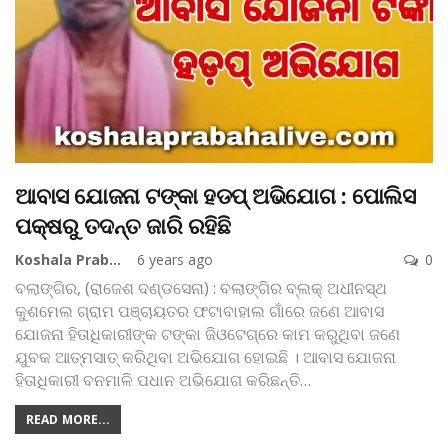
ଆବାସ ଯୋଜନା ଟଙ୍କା ହଡପ୍‌ ଅଭିଯୋଗ : ପୋଲିସ
ପକ୍ଷରୁ ତଦନ୍ତ ଜାରି ରହିଛି
Koshala Prabaha
6 years ago
0
ବଲାଙ୍ଗିର, (ରାଜେଶ ଦଣ୍ଡସେନା) : ବଲାଙ୍ଗିର ବ୍ଲକ୍‌ ଅଧୀନସ୍ଥ
କୁଶମେଲ ଗ୍ରାମ ପଞ୍ଚାୟତର ଫଟାବାହାଲ ଗାଁରେ ଜଣେ ଆବାସ
ଯୋଜନା ହିତାଧିକାରୀଙ୍କ ଟଙ୍କା ଜିଓଟେଗ୍‌ରେ କାମ କରୁଥିବା ଜଣେ
ଯୁବକ ଆତ୍ମସାତ୍‌ କରିଥିବା ଅଭିଯୋଗ ହୋଇଛି । ଆବାସ ଯୋଜନା
ହିତାଧିକାରୀ ବନମାଳି ପଧାନ ଅଭିଯୋଗ କରିଛନ୍ତି
…
READ MORE...