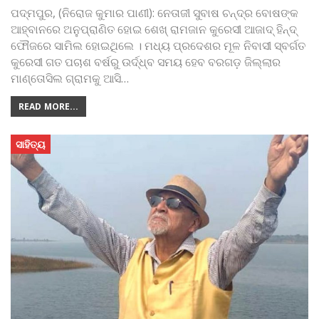
ପଦ୍ମପୁର, (ନିରୋଜ କୁମାର ପାଣୀ): ନେତାଜୀ ସୁବାଷ ଚନ୍ଦ୍ର ବୋଷଙ୍କ
ଆହ୍ବାନରେ ଅନୁପ୍ରାଣିତ ହୋଇ ଶେଖ୍ ରାମଜାନ କୁରେସୀ ଆଜାଦ୍ ହିନ୍ଦ୍
ଫୌଜରେ ସାମିଲ ହୋଇଥିଲେ । ମଧ୍ୟ ପ୍ରଦେଶର ମୂଳ ନିବାସୀ ସ୍ବର୍ଗତ
କୁରେସୀ ଗତ ପଚାଶ ବର୍ଷରୁ ଉର୍ଦ୍ଧ୍ବ ସମୟ ହେବ ବରଗଡ଼ ଜିଲ୍ଲାର
ମାଣ୍ତୋସିଲ ଗ୍ରାମକୁ ଆସି
…
READ MORE...
ସାହିତ୍ୟ