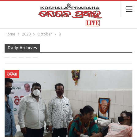
Home
2020
October
8
Daily Archives
ଓଡିଶା