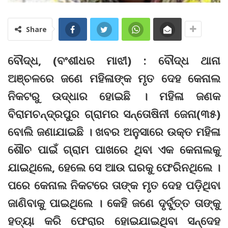
Share
ବୌଦ୍ଧ, (ବଂଶୀଧର ମାଝୀ) : ବୌଦ୍ଧ ଥାନା
ଅଞ୍ଚଳରେ ଜଣେ ମହିଳାଙ୍କ ମୃତ ଦେହ କେନାଲ
ନିକଟରୁ ଉଦ୍ଧାର ହୋଇଛି । ମହିଳା ଜଣକ
ବିରାମଚନ୍ଦ୍ରପୁର ଗ୍ରାମର ସନ୍ତୋଷିନୀ ଜେନା(୩୫)
ବୋଲି ଜଣାଯାଇଛି । ଖବର ଅନୁସାରେ ଉକ୍ତ ମହିଳା
ଶୌଚ ପାଇଁ ଗ୍ରାମ ପାଖରେ ଥିବା ଏକ କେନାଲକୁ
ଯାଇଥିଲେ, ହେଲେ ସେ ଆଉ ଘରକୁ ଫେରିନଥିଲେ ।
ପରେ କେନାଲ ନିକଟରେ ତାଙ୍କ ମୃତ ଦେହ ପଡ଼ିଥିବା
ଜାଣିବାକୁ ପାଇଥିଲେ । କେହି ଜଣେ ଦୃର୍ବୁତ୍ତ ତାଙ୍କୁ
ହତ୍ୟା କରି ଫେରାର ହୋଇଯାଇଥିବା ସନ୍ଦେହ