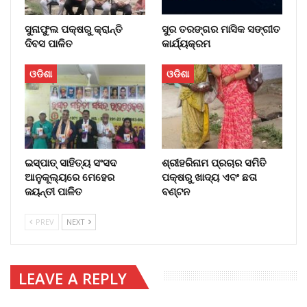
ସୁନାଫୁଲ ପକ୍ଷରୁ କ୍ରାନ୍ତି
ସୁର ତରଙ୍ଗର ମାସିକ ସଙ୍ଗୀତ
ଦିବସ ପାଳିତ
କାର୍ଯ୍ୟକ୍ରମ
ଓଡିଶା
ଓଡିଶା
ଇସ୍ପାତ୍ ସାହିତ୍ୟ ସଂସଦ
ଶ୍ରୀହରିନାମ ପ୍ରଚାର ସମିତି
ଆନୁକୂଲ୍ୟରେ ମେହେର
ପକ୍ଷରୁ ଖାଦ୍ୟ ଏବଂ ଛତା
ଜୟନ୍ତୀ ପାଳିତ
ବଣ୍ଟନ
PREV
NEXT
LEAVE A REPLY