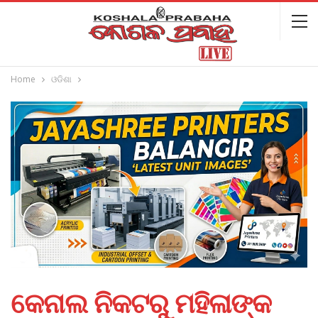
Home
ଓଡିଶା
କେନାଲ ନିକଟରୁ ମହିଳାଙ୍କ