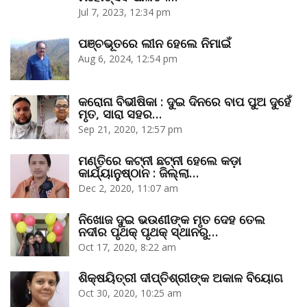
Jul 7, 2023, 12:34 pm
ପଞ୍ଚଭୂତରେ ଲୀନ ହେଲେ ନିମାଇଁ
Aug 6, 2024, 12:54 pm
କରୋନା ବିଭୀଷିକା : ଦୁଇ ଦିନରେ ବାପ ପୁଅ ଦୁହେଁ
ମୃତ, ସାରା ସହର…
Sep 21, 2020, 12:57 pm
ମଣ୍ତିରେ କଟ୍‌ନୀ ଛଟ୍‌ନୀ ହେଲେ କଡ଼ା
କାର୍ଯ୍ୟାନୁଷ୍ଠାନ : ଜିଲ୍ଲା…
Dec 2, 2020, 11:07 am
ନିଖୋଜ ଦୁଇ ଭଉଣୀଙ୍କ ମୃତ ଦେହ ତେଲ
ନଦୀର ପୃଥକ୍‌ ପୃଥକ୍‌ ସ୍ଥାନରୁ…
Oct 17, 2020, 8:22 am
ଶିକ୍ଷୟିତ୍ରୀ ଦୀପ୍ତିଶ୍ରୀଙ୍କ ଅକାଳ ବିୟୋଗ
Oct 30, 2020, 10:25 am