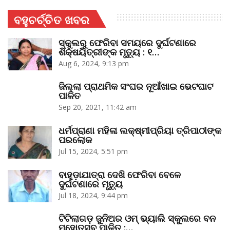
ବହୁଚର୍ଚ୍ଚିତ ଖବର
ସ୍କୁଲରୁ ଫେରିବା ସମୟରେ ଦୁର୍ଘଟଣାରେ
ଶିକ୍ଷୟିତ୍ରୀଙ୍କ ମୃତ୍ୟୁ : ୧…
Aug 6, 2024, 9:13 pm
ଜିଲ୍ଲା ପ୍ରାଥମିକ ସଂଘର ନୂଆଁଖାଇ ଭେଟଘାଟ
ପାଳିତ
Sep 20, 2021, 11:42 am
ଧର୍ମପ୍ରାଣା ମହିଳା ଲକ୍ଷ୍ମୀପ୍ରିୟା ତ୍ରିପାଠୀଙ୍କ
ପରଲୋକ
Jul 15, 2024, 5:51 pm
ବାହୁଡ଼ାଯାତ୍ରା ଦେଖି ଫେରିବା ବେଳେ
ଦୁର୍ଘଟଣାରେ ମୃତ୍ୟୁ
Jul 18, 2024, 9:44 pm
ଟିଟିଲାଗଡ଼ ଜୁନିଅର ଓମ୍‌ ଭ୍ୟାଲି ସ୍କୁଲରେ ବନ
ମହୋତ୍ସବ ପାଳିତ :…