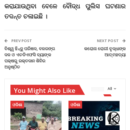
କରାଯାଉଥିବା ବେଳେ ବୌଦ୍ଧ ପୁଲିସ ଘଟଣାର
ତଦନ୍ତ ଚଳାଇଛି ।
PREV POST
NEXT POST
ବିଶ୍ୱ ହିନ୍ଦୁ ପରିଷଦ, ବଜରଙ୍ଗ
କରୋନା ରୋଗୀ ବୃଦ୍ଧାଙ୍କ
ଦଳ ଓ ଏଚଡିଏଫସି ବ୍ୟାଙ୍କ
ଆତ୍ମହତ୍ୟା
ପକ୍ଷରୁ ରକ୍ତଦାନ ଶିବିର
ଅନୁଷ୍ଠିତ
You Might Also Like
All
ଓଡିଶା
ଓଡିଶା