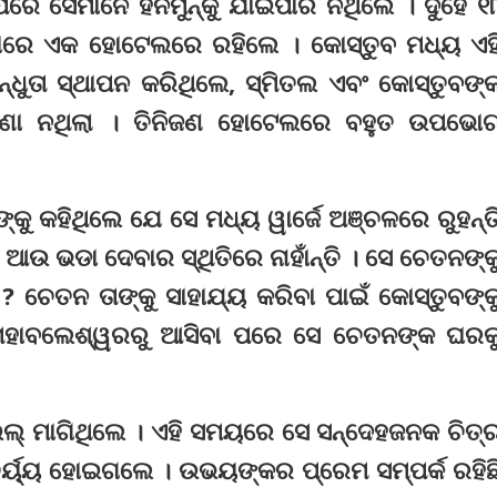
େ ସେମାନେ ହନିମୁନ୍‌କୁ ଯାଇପାରି ନଥିଲେ । ଦୁହେଁ ୧
ରେ ଏକ ହୋଟେଲରେ ରହିଲେ । କୋ‌ସ୍ତୁବ ମଧ୍ୟ ଏହ
ଧୁତା ସ୍ଥାପନ କରିଥିଲେ, ସ୍ମିତଲ ଏବଂ କୋ‌ସ୍ତୁବଙ୍
ରଣା ନଥିଲା । ତିନିଜଣ ହୋଟେଲରେ ବହୁତ ଉପଭୋ
 କହିଥିଲେ ଯେ ସେ ମଧ୍ୟ ୱାର୍ଜେ ଅଞ୍ଚଳରେ ରୁହନ୍ତ
ସେ ଆଉ ଭଡା ଦେବାର ସ୍ଥିତିରେ ନାହାଁନ୍ତି । ସେ ଚେତନଙ୍କ
 ? ଚେତନ ତାଙ୍କୁ ସାହାଯ୍ୟ କରିବା ପାଇଁ କୋ‌ସ୍ତୁବଙ୍କ
 ମହାବଲେଶ୍ୱରରୁ ଆସିବା ପରେ ସେ ଚେତନଙ୍କ ଘରକ
ଇଲ୍ ମାଗିଥିଲେ । ଏହି ସମୟରେ ସେ ସନ୍ଦେହଜନକ ଚିତ୍
୍ଚର୍ୟ୍ୟ ହୋଇଗଲେ । ଉଭୟଙ୍କର ପ୍ରେମ ସମ୍ପର୍କ ରହିଛ