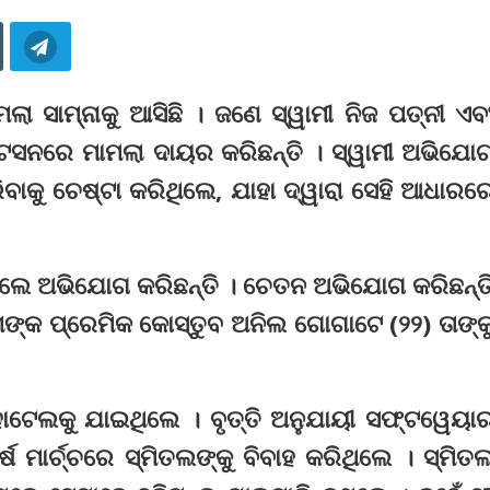
ା ସାମ୍ନାକୁ ଆସିଛି । ଜଣେ ସ୍ୱାମୀ ନିଜ ପତ୍ନୀ ଏବ
େସନରେ ମାମଲା ଦାୟର କରିଛନ୍ତି । ସ୍ୱାମୀ ଅଭିଯୋ
ରିବାକୁ ଚେଷ୍ଟା କରିଥିଲେ, ଯାହା ଦ୍ୱାରା ସେହି ଆଧାରର
ରାଲେ ଅଭିଯୋଗ କରିଛନ୍ତି । ଚେତନ ଅଭିଯୋଗ କରିଛନ୍ତ
ତାଙ୍କ ପ୍ରେମିକ କୋ‌ସ୍ତୁବ ଅନିଲ ଗୋଗାଟେ (୨୨) ତାଙ୍କ
େଲକୁ ଯାଇଥିଲେ । ବୃତ୍ତି ଅନୁଯାୟୀ ସଫ୍ଟୱେୟା
 ମାର୍ଚ୍ଚରେ ସ୍ମିତଲଙ୍କୁ ବିବାହ କରିଥିଲେ । ସ୍ମିତ