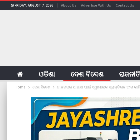
About Us
Advertise With Us
Contact Us
FRIDAY, AUGUST 7, 2026
ଓଡିଶା
ଦେଶ ବିଦେଶ
ରାଜନୀତ
Home
ଦେଶ ବିଦେଶ
ଛାଡପତ୍ର ପାଇବା ପାଇଁ ସ୍ୱାମୀଙ୍କ ବ୍ୟକ୍ତିଗତ ଅଂଗ କାଟିବ