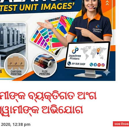
ାମୀଙ୍କ ବ୍ୟକ୍ତିଗତ ଅଂଗ
 : ସ୍ୱାମୀଙ୍କ ଅଭିଯୋଗ
2020, 12:38 pm
ଦେଶ ବିଦେଶ