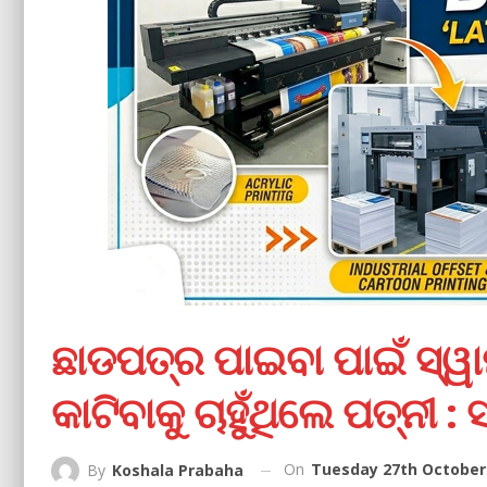
ଛାଡପତ୍ର ପାଇବା ପାଇଁ ସ୍ୱ
କାଟିବାକୁ ଚାହୁଁଥିଲେ ପ‌ତ୍ନୀ
On
Tuesday 27th October 
By
Koshala Prabaha