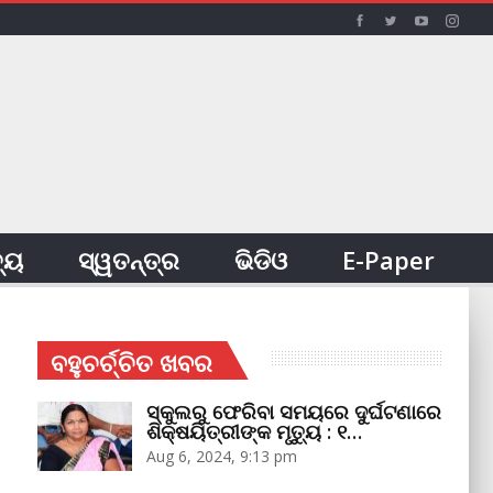
ତ୍ୟ
ସ୍ୱତନ୍ତ୍ର
ଭିଡିଓ
E-Paper
ବହୁଚର୍ଚ୍ଚିତ ଖବର
ସ୍କୁଲରୁ ଫେରିବା ସମୟରେ ଦୁର୍ଘଟଣାରେ
ଶିକ୍ଷୟିତ୍ରୀଙ୍କ ମୃତ୍ୟୁ : ୧…
Aug 6, 2024, 9:13 pm