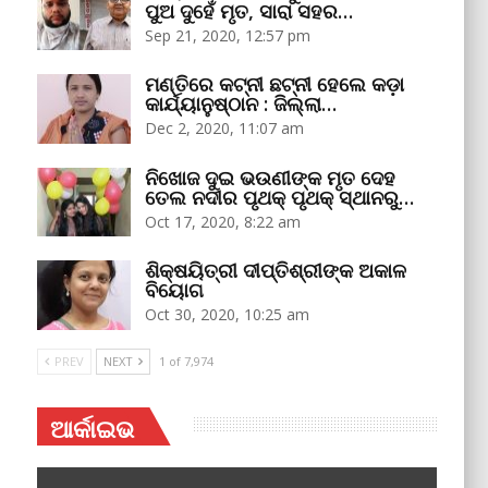
ପୁଅ ଦୁହେଁ ମୃତ, ସାରା ସହର…
Sep 21, 2020, 12:57 pm
ମଣ୍ତିରେ କଟ୍‌ନୀ ଛଟ୍‌ନୀ ହେଲେ କଡ଼ା
କାର୍ଯ୍ୟାନୁଷ୍ଠାନ : ଜିଲ୍ଲା…
Dec 2, 2020, 11:07 am
ନିଖୋଜ ଦୁଇ ଭଉଣୀଙ୍କ ମୃତ ଦେହ
ତେଲ ନଦୀର ପୃଥକ୍‌ ପୃଥକ୍‌ ସ୍ଥାନରୁ…
Oct 17, 2020, 8:22 am
ଶିକ୍ଷୟିତ୍ରୀ ଦୀପ୍ତିଶ୍ରୀଙ୍କ ଅକାଳ
ବିୟୋଗ
Oct 30, 2020, 10:25 am
PREV
NEXT
1 of 7,974
ଆର୍କାଇଭ