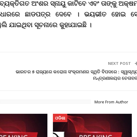
କ ବ୍ୟକ୍ତିଗତ ଅଂଶର ସ୍ନାୟୁ କାଟିବେ ଏବଂ ତାଙ୍କୁ ଅକ୍ଷ
 ଆଧାରରେ ଛାଡପତ୍ର ଦେବେ । ଭୟଭୀତ ହୋଇ ସ
ଲି ଯାଇଥିବା ସୂଚନାରେ କୁହାଯାଇଛି ।
NEXT POST
ଭାରତର ୫ ରାଜ୍ୟରେ କରୋନା ସଂକ୍ରମଣର ‌ସ୍ଥିତି ବିପଦରେ : ସ୍ୱାସ୍ଥ୍
ମନ୍ତ୍ରଣାଳୟର ଚେତାବନ
More From Author
ଓଡିଶା