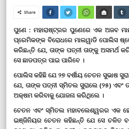
Share
ପୁଣେ : ମହାରାଷ୍ଟ୍ରର ପୁଣେରେ ଏକ ଅଜବ ମାମଲ
ପ୍ରେମିକଙ୍କ ବିରୋଧରେ ମାଲୱାଡି ପୋଲିସ ଷ୍ଟ
କରିଛନ୍ତି ଯେ, ତାଙ୍କ ପତ୍ନୀ ତାଙ୍କୁ ଅସମର୍ଥ କ
ସେ ଛାଡପତ୍ର ପାଇ ପାରିବେ ।
ପୋଲିସ କହିଛି ଯେ ୨୭ ବର୍ଷୀୟ ଚେତନ ସୁଭାଷ ସୁ
ଯେ, ତାଙ୍କ ପତ୍ନୀ ସ୍ମିତଲ ସୁରାଲେ (୨୫) ଏବଂ 
ଅକ୍ଷମ କରିବାକୁ ଯୋଜନା କରିଥିଲେ ।
ଚେତନ ଏବଂ ସ୍ମିତଲ ମହାବଲେଶ୍ୱରର ଏକ ହୋଟ
ଇଞ୍ଜିନିୟର ଚେତନ କହିଛନ୍ତି ଯେ ସେ ଚଳିତ ବର୍ଷ