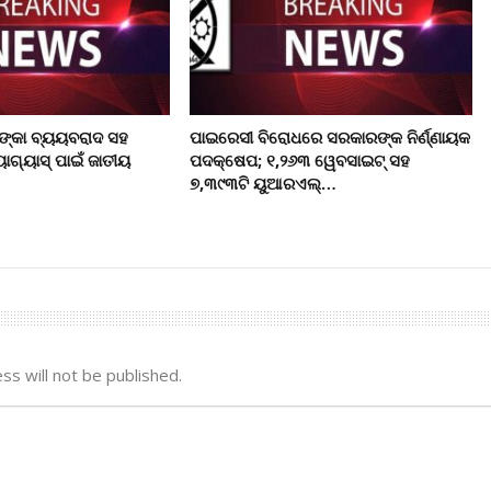
ଙ୍କା ବ୍ୟୟବରାଦ ସହ
ପାଇରେସୀ ବିରୋଧରେ ସରକାରଙ୍କ ନିର୍ଣ୍ଣାୟକ
ୋଗ୍ୟାସ୍ ପାଇଁ ଜାତୀୟ
ପଦକ୍ଷେପ; ୧,୨୬୩ ୱେବସାଇଟ୍ ସହ
୭,୩୯୩ଟି ୟୁଆରଏଲ୍…
ss will not be published.