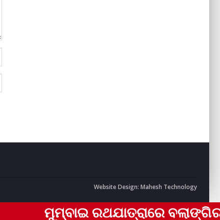
Website Design:
Mahesh Technology
ୁମ୍ବାଇ ରଥଯାତ୍ରାରେ ବଲାଙ୍ଗିରର ଟିମ୍ ଏକ