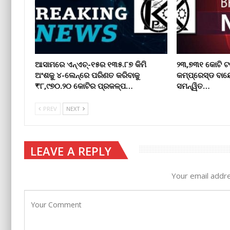
ଆସାମରେ ଏନ୍ଏଚ୍-୧୫ର ୧୩୫.୮୭ କିମି
୨୩,୭୩୧ କୋଟି ଟ
ଅଂଶକୁ ୪-ଲେନ୍ରେ ପରିଣତ କରିବାକୁ
କମ୍ପ୍ରେସ୍ଡ ବାୟ
₹୮,୯୭୦.୨୦ କୋଟିର ପ୍ରକଳ୍ପ…
ସମନ୍ୱିତ…
PREV
NEXT
LEAVE A REPLY
Your email addre