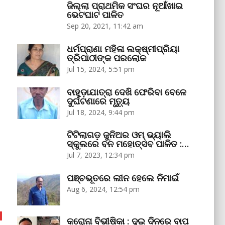
ଜିଲ୍ଲା ପ୍ରାଥମିକ ସଂଘର ନୂଆଁଖାଇ
ଭେଟଘାଟ ପାଳିତ
Sep 20, 2021, 11:42 am
ଧର୍ମପ୍ରାଣା ମହିଳା ଲକ୍ଷ୍ମୀପ୍ରିୟା
ତ୍ରିପାଠୀଙ୍କ ପରଲୋକ
Jul 15, 2024, 5:51 pm
ବାହୁଡ଼ାଯାତ୍ରା ଦେଖି ଫେରିବା ବେଳେ
ଦୁର୍ଘଟଣାରେ ମୃତ୍ୟୁ
Jul 18, 2024, 9:44 pm
ଟିଟିଲାଗଡ଼ ଜୁନିଅର ଓମ୍‌ ଭ୍ୟାଲି
ସ୍କୁଲରେ ବନ ମହୋତ୍ସବ ପାଳିତ :…
Jul 7, 2023, 12:34 pm
ପଞ୍ଚଭୂତରେ ଲୀନ ହେଲେ ନିମାଇଁ
Aug 6, 2024, 12:54 pm
କରୋନା ବିଭୀଷିକା : ଦୁଇ ଦିନରେ ବାପ