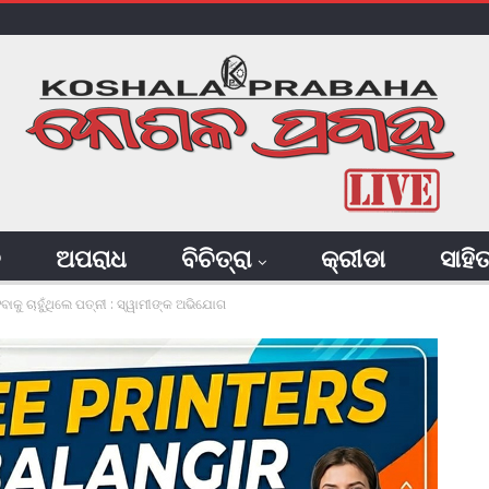
ି
ଅପରାଧ
ବିଚିତ୍ରା
କ୍ରୀଡା
ସାହି
ାକୁ ଚାହୁଁଥିଲେ ପ‌ତ୍ନୀ : ସ୍ୱାମୀଙ୍କ ଅଭିଯୋଗ