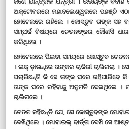
ଜଣେ ଯାନ୍ତ୍ରିକ ଯନ୍ତ୍ରୀ । ଉଭୟଙ୍କ ବିବାହ ପର
ଅକ୍ଟୋବରରେ ମହାବଲେଶ୍ୱରରେ ପହଞ୍ଚି ଏଠା
ହୋଟେଲରେ ରହିଲେ । କୋ‌ସ୍ତୁବ ତାଙ୍କ ସହ ବନ୍
ସମ୍ପର୍କ ବିଷୟରେ ଚେତନଙ୍କର କୌଣସି ଧା
କରିଥିଲେ ।
ହୋଟେଲରେ ପିଇବା ସମୟରେ କୋ‌ସ୍ତୁବ ଚେତନଙ୍କୁ
। ଲକ୍‌ ଡ଼ାଉନ୍‌ରେ ତା‌ଙ୍କର ଚାକିରୀ ଚାଲିଗଲା । 
ପଚାରିଛନ୍ତି କି ସେ ତାଙ୍କ ଘରେ ରହିପାରିବେ କି
ତାଙ୍କ ଘରେ ରହିବାକୁ ଅନୁମତି ଦେଇଥିଲେ ।
ଚାଲିଗଲେ ।
ଚେତନ କହିଛନ୍ତି ଯେ, ସେ କୋ‌ସ୍ତୁବଙ୍କ ମୋବା
ଦେଖିଥିଲେ । ମୋବାଇଲ୍ ବାର୍ତ୍ତା ଦେଖି ସେ ଆଶ