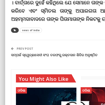
। ବାର୍ତ୍ତାରେ ଦୁହେଁ କହିଥିଲେ ଯେ ସେମାନେ ତାଙ୍
କରିବେ ଏବଂ ସ୍ମିତଲ ତାଙ୍କୁ ଅପାରଗତା
ଅହମ୍ମଦାବାଦରେ ତାଙ୍କ ପିତାମାତାଙ୍କ ନିକଟକୁ ଚା
news of india
PREV POST
ସମ୍ପର୍କ ସ୍ୱେଚ୍ଛାସେବୀ ସଂଘ ତରଫରୁ ରକ୍ତଦାନ ଶିବିର ଅନୁଷ୍ଠିତ
You Might Also Like
ଓଡିଶା
ଓଡିଶା