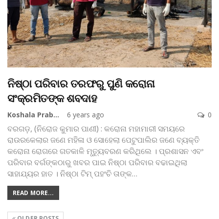
ନିଷ୍ଠା ପରିବାର ତରଫରୁ ପୁଣି କରୋନା
ସଂକ୍ରମିତଙ୍କ ଶବଦାହ
Koshala Prabaha
6 years ago
0
ବରଗଡ଼, (ନିରୋଜ କୁମାର ପାଣୀ) : କରୋନା ମହାମାରୀ ସମୟରେ
ରାଉରକେଲାର ଜଣେ ମହିଳା ଓ ସୋହେଲା ପେଟୁପାଲିର ଜଣେ ବ୍ୟକ୍ତି
କରୋନା ରୋଗରେ ଗତକାଳି ମୃତ୍ୟୁବରଣ କରିଥିଲେ । ପ୍ରଶାସନ ଏବଂ
ପରିବାର ବର୍ଗଙ୍କଠାରୁ ଖବର ପାଇ ନିଷ୍ଠା ପରିବାର ବଢାଇଥିଲା
ସାହାଯ୍ୟର ହାତ । ନିଷ୍ଠା ଟିମ୍ ପହଂଚି ତାଙ୍କ
…
READ MORE...
OLDER POSTS