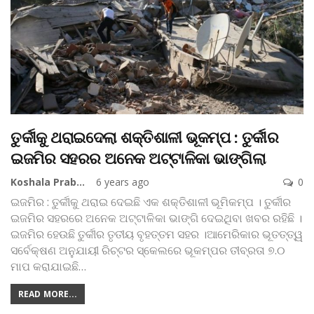
ତୁର୍କୀକୁ ଥରାଇଦେଲା ଶକ୍ତିଶାଳୀ ଭୂକମ୍ପ : ତୁର୍କୀର
ଇଜମିର ସହରର ଅନେକ ଅଟ୍ଟାଳିକା ଭାଙ୍ଗିଲା
Koshala Prabaha
6 years ago
0
ଇଜମିର : ତୁର୍କୀକୁ ଥରାଇ ଦେଇଛି ଏକ ଶକ୍ତିଶାଳୀ ଭୂମିକମ୍ପ । ତୁର୍କୀର
ଇଜମିର ସହରରେ ଅନେକ ଅଟ୍ଟାଳିକା ଭାଙ୍ଗି ଦେଇଥିବା ଖବର ରହିଛି ।
ଇଜମିର ହେଉଛି ତୁର୍କୀର ତୃତୀୟ ବୃହତ୍ତମ ସହର ।ଆମେରିକାର ଭୂତତ୍‌ତ୍ୱ
ସର୍ବେକ୍ଷଣ ଅନୁଯାୟୀ ରିଚ୍ଟର ସ୍କେଲରେ ଭୂକମ୍ପର ତୀବ୍ରତା ୭.୦
ମାପ କରାଯାଇଛି
…
READ MORE...