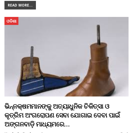
READ MORE...
ଓଡିଶା
ଭିନ୍ନକ୍ଷମମାନଙ୍କୁ ଅତ୍ୟାଧୁନିକ ଚିକିତ୍ସା ଓ
କୃତ୍ରିମ ଅଂଗରୋପଣ ସେବା ଯୋଗାଇ ଦେବା ପାଇଁ
ଅଙ୍ଗନବାଡ଼ି ମାଧ୍ୟମରେ…