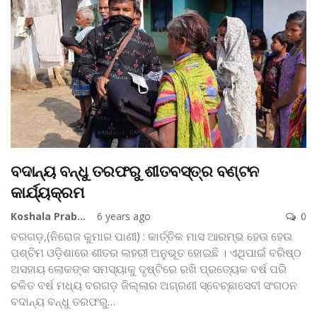
ବଦାନ୍ୟ ବନ୍ଧୁ ତରଫରୁ ଶୀତବସ୍ତ୍ର ବଣ୍ଟନ
କାର୍ଯ୍ୟକ୍ରମ
Koshala Prabaha
6 years ago
0
ବରଗଡ଼,(ନିରୋଜ କୁମାର ପାଣୀ) : କାର୍ତ୍ତିକ ମାସ ଆରମ୍ଭ ହେଉ ହେଉ
ପଶ୍ଚିମ ଓଡ଼ିଶାରେ ଶୀତର ଲହରୀ ଅନୁଭୂତ ହୋଇଛି । ଏଥିପାଇଁ ବରିଷ୍ଠ
ଅସହାୟ ଲୋକଙ୍କ ସମସ୍ୟାକୁ ଦୃଷ୍ଟିରେ ରଖି ପ୍ରତ୍ୟେକ ବର୍ଷ ପରି
ଚଳିତ ବର୍ଷ ମଧ୍ୟ ବରଗଡ଼ ଜିଲ୍ଲାର ଅଗ୍ରଣୀ ସ୍ବେଚ୍ଛାସେବୀ ସଂଗଠନ
ବଦାନ୍ୟ ବନ୍ଧୁ ତରଫରୁ
…