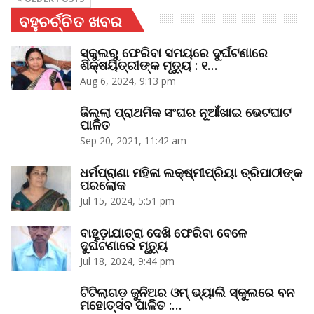
ବହୁଚର୍ଚ୍ଚିତ ଖବର
ସ୍କୁଲରୁ ଫେରିବା ସମୟରେ ଦୁର୍ଘଟଣାରେ
ଶିକ୍ଷୟିତ୍ରୀଙ୍କ ମୃତ୍ୟୁ : ୧…
Aug 6, 2024, 9:13 pm
ଜିଲ୍ଲା ପ୍ରାଥମିକ ସଂଘର ନୂଆଁଖାଇ ଭେଟଘାଟ
ପାଳିତ
Sep 20, 2021, 11:42 am
ଧର୍ମପ୍ରାଣା ମହିଳା ଲକ୍ଷ୍ମୀପ୍ରିୟା ତ୍ରିପାଠୀଙ୍କ
ପରଲୋକ
Jul 15, 2024, 5:51 pm
ବାହୁଡ଼ାଯାତ୍ରା ଦେଖି ଫେରିବା ବେଳେ
ଦୁର୍ଘଟଣାରେ ମୃତ୍ୟୁ
Jul 18, 2024, 9:44 pm
ଟିଟିଲାଗଡ଼ ଜୁନିଅର ଓମ୍‌ ଭ୍ୟାଲି ସ୍କୁଲରେ ବନ
ମହୋତ୍ସବ ପାଳିତ :…