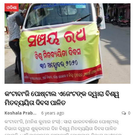
ଓଡିଶା
କଂଟାବାଂଜି ପୋଷ୍ଟାଲ ଏଜେଂଟଙ୍କ ଦ୍ୱାରା ବିଶ୍ୱ
ମିତବ୍ୟୟିତା ଦିବସ ପାଳିତ
Koshala Prabaha
6 years ago
0
କଂଟାବାଂଜି, (ମନିଶ କୁମାର ହଂସ) : ସାରା ଭାରତବର୍ଷରେ ପୋଷ୍ଟାଲ୍‌
ବିଭାଗ ଦ୍ୱାରା ଶୁକ୍ରବାର ଦିନ ବିଶ୍ୱ ମିତବ୍ୟୟିତା ଦିବସ ପାଳିତ