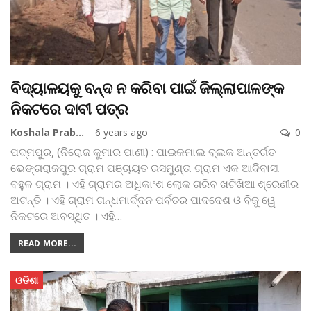
ବିଦ୍ୟାଳୟକୁ ବନ୍ଦ ନ କରିବା ପାଇଁ ଜିଲ୍ଲାପାଳଙ୍କ
ନିକଟରେ ଦାବୀ ପତ୍ର
Koshala Prabaha
6 years ago
0
ପଦ୍ମପୁର, (ନିରୋଜ କୁମାର ପାଣୀ) : ପାଇକମାଲ ବ୍ଲକ ଅନ୍ତର୍ଗତ
ଭେଙ୍ଗରାଜପୁର ଗ୍ରାମ ପଞ୍ଚାୟତ ରସମୁଣ୍ତା ଗ୍ରାମ ଏକ ଆଦିବାସୀ
ବହୁଳ ଗ୍ରାମ । ଏହି ଗ୍ରାମର ଅଧିକାଂଶ ଲୋକ ଗରିବ ଖଟିଖିଆ ଶ୍ରେଣୀର
ଅଟନ୍ତି । ଏହି ଗ୍ରାମ ଗନ୍ଧମାର୍ଦ୍ଦନ ପର୍ବତର ପାଦଦେଶ ଓ ବିଜୁ ୱେ
ନିକଟରେ ଅବସ୍ଥିତ । ଏହି
…
READ MORE...
ଓଡିଶା