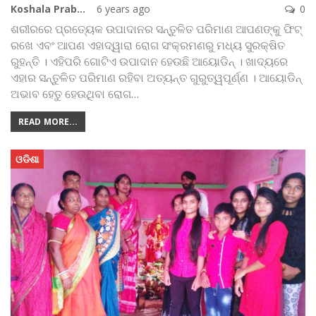
Koshala Prabaha
6 years ago
0
ଶରୀରରେ ପ୍ରତ୍ୟେକ ଉପାଦାନର ସନ୍ତୁଳିତ ପରିମାଣ ଆପଣଙ୍କୁ ଫିଟ୍
ରଖେ ଏବଂ ଆପଣ ଏହା‌ଦ୍ୱାରା ରୋଗ ସଂକ୍ରମଣରୁ ମଧ୍ୟ ସୁରକ୍ଷିତ
ରୁହନ୍ତି । ଏହିପରି ଗୋଟିଏ ଉପାଦାନ ହେଉଛି ଆୟୋଡିନ୍ । ଖାଦ୍ୟରେ
ଏହାର ସନ୍ତୁଳିତ ପରିମାଣ ରହିବା ଅତ୍ୟନ୍ତ ଗୁରୁତ୍ୱପୂର୍ଣ୍ଣ । ଆୟୋଡିନ୍
ଅଭାବ ହେତୁ ହେଉଥିବା ରୋଗ
…
READ MORE...
ଓଡିଶା