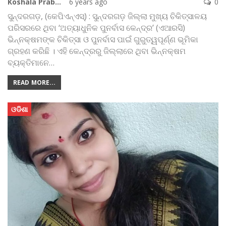
Koshala Prabaha
6 years ago
0
ସୁନ୍ଦରଗଡ଼, (କେପିଏନ୍‌ଏସ୍‌) : ସୁନ୍ଦରଗଡ଼ ଜିଲ୍ଲା ମୁଖ୍ୟ ଚିକିତ୍ସାଳୟ
ପରିସରରେ ଥିବା ‘ଅତ୍ୟାଧୁନିକ ପୁନର୍ବାସ କେନ୍ଦ୍ର’ (ଏଆରସି)
ଭିନ୍ନକ୍ଷମଙ୍କ ଚିକିତ୍ସା ଓ ପୁନର୍ବାସ ପାଇଁ ଗୁରୁତ୍ୱପୂର୍ଣ୍ଣ ଭୂମିକା
ଗ୍ରହଣ କରିଛି । ଏହି କେନ୍ଦ୍ରରୁ ଜିଲ୍ଲାରେ ଥିବା ଭିନ୍ନକ୍ଷମ
ବ୍ୟକ୍ତିମାନେ
…
READ MORE...
ଓଡିଶା