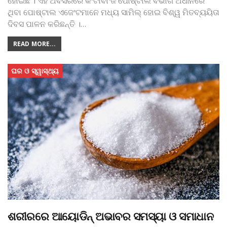
ହୋଇଛି । ଏହି ଅବସରରେ କଂଟାବାଂଜି ପୋଷ୍ଟାଲ ବିଭାଗ ଅଧୀନରେ
ଥିବା ପୋଷ୍ଟାଲ ଏଜେଂଟମାନେ ମଧ୍ୟ ସାମିଲ୍‌ ହୋଇ ବିଶ୍ୱ ମିତବ୍ୟୟିତା
ଦିବସ ପାଳନ କରିଛନ୍ତି ।
…
READ MORE...
ଘର ଓ ସ୍ୱାସ୍ଥ୍ୟ
ଶରୀରରେ ଆୟୋଡିନ୍‌ ଅଭାବର ସମସ୍ୟା ଓ ସମାଧାନ