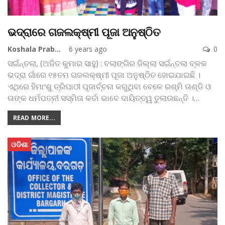
ଭଦ୍ରାରେ ଗଜଲକ୍ଷ୍ମୀ ପୂଜା ଅନୁଷ୍ଠିତ
Koshala Prabaha
6 years ago
0
ସଇଁନ୍ତଲା, (ଅଜିତ କୁମାର ସାହୁ) : ବଲାଙ୍ଗିର ଜିଲ୍ଲା ସଇଁନ୍ତଲା ବ୍ଳକ
ଭଦ୍ରା ଗାଁରେ ୧୫ତମ ଗଜଲକ୍ଷ୍ମୀ ପୂଜା ଅନୁଷ୍ଠିତ ହୋଇଯାଇଛି ।
ଏଥିରେ ହିମାଂଶୁ ତ୍ରିପାଠୀ ପୂଜାର୍ଚ୍ଚନା କରୁଥିବା ବେଳେ ରଶ୍ମି ତାଣ୍ଡି ଓ
ତାଙ୍କ ଧର୍ମପତ୍ନୀ ସସ୍ମିତା କର୍ତା ଭାବେ ଦାୟିତ୍‌ତ୍ୱ ତୁଲାଉଛନ୍ତି ।
…
READ MORE...
ଓଡିଶା