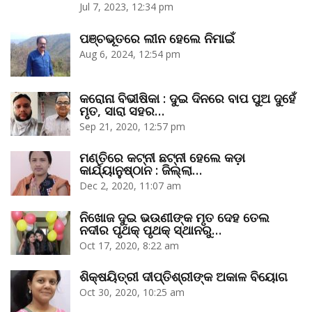
Jul 7, 2023, 12:34 pm
ପଞ୍ଚଭୂତରେ ଲୀନ ହେଲେ ନିମାଇଁ
Aug 6, 2024, 12:54 pm
କରୋନା ବିଭୀଷିକା : ଦୁଇ ଦିନରେ ବାପ ପୁଅ ଦୁହେଁ
ମୃତ, ସାରା ସହର…
Sep 21, 2020, 12:57 pm
ମଣ୍ତିରେ କଟ୍‌ନୀ ଛଟ୍‌ନୀ ହେଲେ କଡ଼ା
କାର୍ଯ୍ୟାନୁଷ୍ଠାନ : ଜିଲ୍ଲା…
Dec 2, 2020, 11:07 am
ନିଖୋଜ ଦୁଇ ଭଉଣୀଙ୍କ ମୃତ ଦେହ ତେଲ
ନଦୀର ପୃଥକ୍‌ ପୃଥକ୍‌ ସ୍ଥାନରୁ…
Oct 17, 2020, 8:22 am
ଶିକ୍ଷୟିତ୍ରୀ ଦୀପ୍ତିଶ୍ରୀଙ୍କ ଅକାଳ ବିୟୋଗ
Oct 30, 2020, 10:25 am