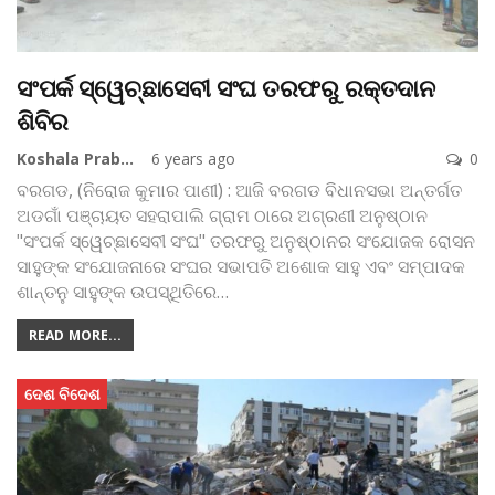
ସଂପର୍କ ସ୍ୱେଚ୍ଛାସେବୀ ସଂଘ ତରଫରୁ ରକ୍ତଦାନ
ଶିବିର
Koshala Prabaha
6 years ago
0
ବରଗଡ, (ନିରୋଜ କୁମାର ପାଣୀ) : ଆଜି ବରଗଡ ବିଧାନସଭା ଅନ୍ତର୍ଗତ
ଅଡଗାଁ ପଞ୍ଚାୟତ ସହରାପାଲି ଗ୍ରାମ ଠାରେ ଅଗ୍ରଣୀ ଅନୁଷ୍ଠାନ
"ସଂପର୍କ ସ୍ୱେଚ୍ଛାସେବୀ ସଂଘ" ତରଫରୁ ଅନୁଷ୍ଠାନର ସଂଯୋଜକ ରୋସନ
ସାହୁଙ୍କ ସଂଯୋଜନାରେ ସଂଘର ସଭାପତି ଅଶୋକ ସାହୁ ଏବଂ ସମ୍ପାଦକ
ଶାନ୍ତନୁ ସାହୁଙ୍କ ଉପସ୍ଥିତିରେ
…
READ MORE...
ଦେଶ ବିଦେଶ