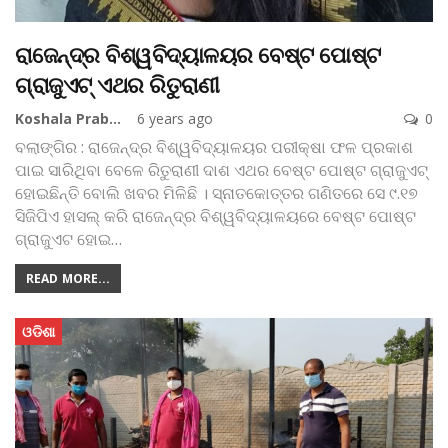
ରାଜେନ୍ଦ୍ର ବିଶ୍ୱବିଦ୍ୟାଳୟର ବେଷ୍ଟ ପୋଷ୍ଟ
ଗ୍ରାଜୁଏଟ୍‌ ଏଥର ରିତୁରାଣୀ
Koshala Prabaha
6 years ago
0
ବଲାଙ୍ଗିର : ରାଜେନ୍ଦ୍ର ବିଶ୍ୱବିଦ୍ୟାଳୟର ପରୀକ୍ଷା ଫଳ ପ୍ରକାଶ
ପାଇ ସାରିଥିବା ବେଳେ ରିତୁରାଣୀ ଦାଶ ଏଥର ବେଷ୍ଟ ପୋଷ୍ଟ ଗ୍ରାଜୁଏଟ୍
ହୋଇଛିନ୍ତି ବୋଲି ଖବର ମିଳିଛି । ସ୍ନାତକୋତ୍ତର ଗଣିତରେ ସେ ୯.୧୭
ସିଜିପିଏ ହାସଲ୍‌ କରି ରାଜେନ୍ଦ୍ର ବିଶ୍ୱବିଦ୍ୟାଳୟରେ ବେଷ୍ଟ ପୋଷ୍ଟ
ଗ୍ରାଜୁଏଟ ହୋଇ
…
READ MORE...
ଓଡିଶା