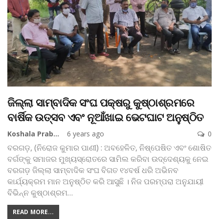
ଜିଲ୍ଲା ସାମ୍ବାଦିକ ସଂଘ ପକ୍ଷରୁ କୁଷ୍ଠାଶ୍ରମରେ
ବାର୍ଷିକ ଉତ୍ସବ ଏବଂ ନୂଆଁଖାଇ ଭେଟଘାଟ ଅନୁଷ୍ଠିତ
Koshala Prabaha
6 years ago
0
ବରଗଡ଼, (ନିରୋଜ କୁମାର ପାଣୀ) : ଅବହେଳିତ, ନିଷ୍ପେଷିତ ଏବଂ ଶୋଷିତ
ବର୍ଗଙ୍କୁ ସମାଜର ମୁଖ୍ୟସ୍ରୋତରେ ସାମିଲ କରିବା ଉଦ୍ଦେଶ୍ୟକୁ ନେଇ
ବରଗଡ଼ ଜିଲ୍ଲା ସାମ୍ବାଦିକ ସଂଘ ବିଗତ ୧୪ବର୍ଷ ଧରି ଅଭିନବ
କାର୍ଯ୍ୟକ୍ରମ ମାନ ଅନୁଷ୍ଠିତ କରି ଆସୁଛି । ନିଜ ପରମ୍ପରା ଅନୁଯାୟୀ
ବିଭିନ୍ନ କୁଷ୍ଠାଶ୍ରମ
…
READ MORE...