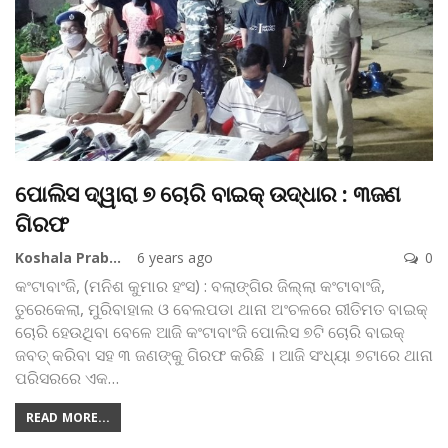
ପୋଲିସ ଦ୍ୱାରା ୭ ଚୋରି ବାଇକ୍‌ ଉଦ୍ଧାର : ୩ଜଣ
ଗିରଫ
Koshala Prabaha
6 years ago
0
କଂଟାବାଂଜି, (ମନିଶ କୁମାର ହଂସ) : ବଲାଙ୍ଗିର ଜିଲ୍ଲା କଂଟାବାଂଜି,
ତୁରେକେଲା, ମୁରିବାହାଲ ଓ ବେଲପଡା ଥାନା ଅଂଚଳରେ ରୀତିମତ ବାଇକ୍‌
ଚୋରି ହେଉଥିବା ବେଳେ ଆଜି କଂଟାବାଂଜି ପୋଲିସ ୭ଟି ଚୋରି ବାଇକ୍‌
ଜବତ୍‌ କରିବା ସହ ୩ ଜଣଙ୍କୁ ଗିରଫ କରିଛି । ଆଜି ସଂଧ୍ୟା ୭ଟାରେ ଥାନା
ପରିସରରେ ଏକ
…
READ MORE...