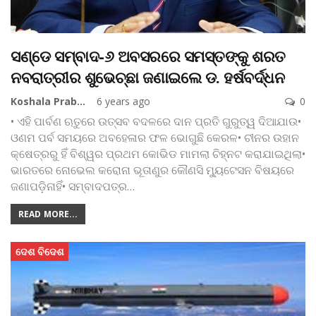
ସଣ୍ଡେ ସମ୍ବାଦ-୬ ଅବସରରେ ସମସ୍ତଙ୍କୁ ଶରତ
ନବରାତ୍ରୀର ଶୁଭେଚ୍ଛା ଜଣାଇଲେ ଡ. ହର୍ଷବର୍ଦ୍ଧନ
Koshala Prabaha
6 years ago
0
• ଏହି ପାର୍ବଣ ଋତୁରେ ଉତ୍ସବ ବଦଳରେ ଦାନ ପ୍ରତି ଗୁରୁତ୍ୱ ଦିଆଯାଉ•
ଓଣମ ପର୍ବ ସମୟରେ ଅବହେଳାର ଫଳ ଭୋଗୁଛି କେରଳ• ଚୀନର ଉହାନ
କ୍ଷେତ୍ରରୁ ହିଁ ବିଶ୍ୱର ପ୍ରଥମ କୋଭିଡ ମାମଲା ଚିହ୍ନଟ କରାଯାଇଥିଲା•
ଭାରତରେ ନୋଭେଲ କରୋନା ଭୂତାଣୁର କୌଣସି ମ୍ୟୁଟେସନ ବିଷୟରେ
ଜଣାପଡ଼ିନାହିଁ• ସମ୍ବାଦପତ୍ର
…
READ MORE...
ଦେଶ ବିଦେଶ