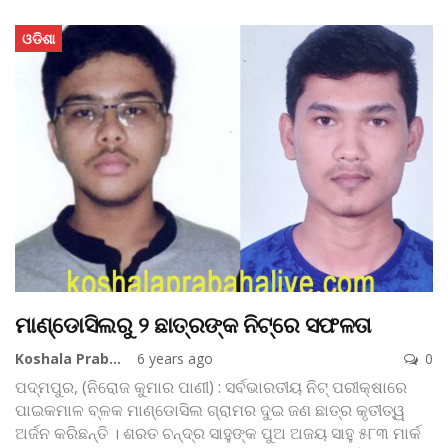
ଓଡିଶା
ମାଣ୍ଡୋସିଲରୁ ୨ ଛାତ୍ରଙ୍କ ନିଟ୍‌ରେ ସଫଳତା
Koshala Prabaha
6 years ago
0
ପଦ୍ମପୁର, (ନିରୋଜ କୁମାର ପାଣୀ) : ସର୍ବଭାରତୀୟ ନିଟ୍‌ ପରୀକ୍ଷାରେ
ପାଇକମାଳ ବ୍ଳକ ମାଣ୍ଡୋସିଲ ଗ୍ରାମର ଦୁଇ ଜଣ ଛାତ୍ର କୃତୀତ୍ୱ
ଅର୍ଜନ କରିଛନ୍ତି । ଶରତ ଚନ୍ଦ୍ର ସାହୁଙ୍କ ପୁଅ ଅଜୟ ସାହୁ ୫୮୩ ମାର୍କ