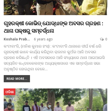
ଗୃହରକ୍ଷୀ କୋଭିଡ୍‌ ଯୋଦ୍ଧାଙ୍କ ଅବସର ଗ୍ରହଣ :
ଥାନା ପକ୍ଷରୁ ସମ୍ବର୍ଦ୍ଧନା
Koshala Prabaha
6 years ago
0
କଂଟାବାଂଜି, (ମନିଶ କୁମାର ହଂସ) : କଂଟାବାଂଜି ଥାନାରେ ଦୀର୍ଘ ବର୍ଷ ଧରି
ଗୃହରକ୍ଷୀ ଭାବେ କାର୍ଯ୍ୟ କରିଥିବା ରାଜମନ କୁଅଁର ଆଜି ଅବସର
ଗ୍ରହଣ କରିଛନ୍ତି । ଏହି ଅବସରରେ ଆଜି ସଂଧ୍ୟାରେ ଥାନା ଆଇଆଇସି
ସତ୍ୟଜିତ କନ୍ଦନକେଲଙ୍କ ଅଧ୍ୟକ୍ଷତାରେ ଏକ ସମ୍ବର୍ଦ୍ଧନା ସଭା
ଅନୁଷ୍ଠିତ ହୋଇଥିବା ବେଳେ
…
READ MORE...
ଓଡିଶା