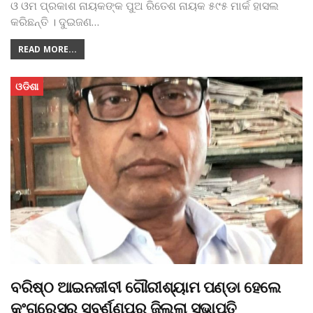
ଓ ଓମ ପ୍ରକାଶ ନାୟକଙ୍କ ପୁଅ ରିତେଶ ନାୟକ ୫୯୫ ମାର୍କ ହାସଲ
କରିଛନ୍ତି । ଦୁଇଜଣ
…
READ MORE...
ଓଡିଶା
ବରିଷ୍ଠ ଆଇନଜୀବୀ ଗୌରୀଶ୍ୟାମ ପଣ୍ଡା ହେଲେ
କଂଗ୍ରେସର ସୁବର୍ଣ୍ଣପୁର ଜିଲ୍ଲା ସଭାପତି