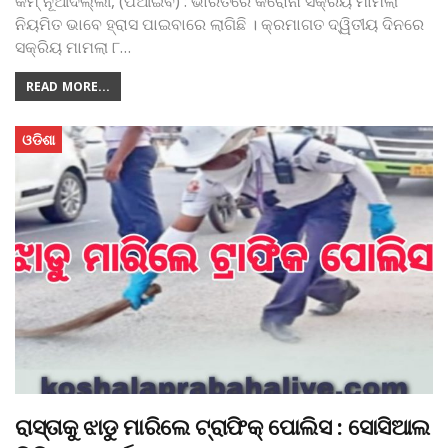
କମ୍
ନୂଆଦିଲ୍ଲୀ, (ପିଆଇବି) : ଭାରତରେ କରୋନା ସକ୍ରିୟ ମାମଲା
ନିୟମିତ ଭାବେ ହ୍ରାସ ପାଇବାରେ ଲାଗିଛି । କ୍ରମାଗତ ଦ୍ୱିତୀୟ ଦିନରେ
ସକ୍ରିୟ ମାମଲା ୮
…
READ MORE...
ଓଡିଶା
ରାସ୍ତାକୁ ଝାଡୁ ମାରିଲେ ଟ୍ରାଫିକ୍‌ ପୋଲିସ : ସୋସିଆଲ