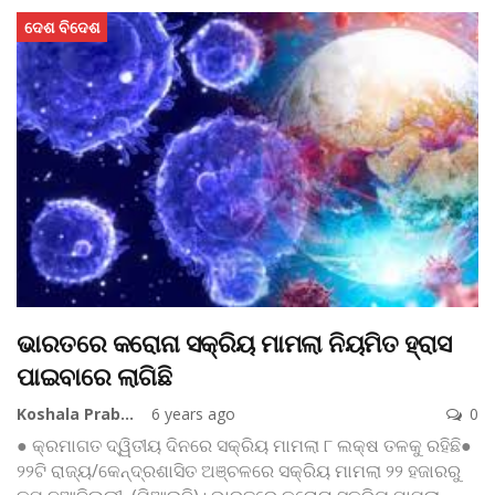
ଦେଶ ବିଦେଶ
ଭାରତରେ କରୋନା ସକ୍ରିୟ ମାମଲା ନିୟମିତ ହ୍ରାସ
ପାଇବାରେ ଲାଗିଛି
Koshala Prabaha
6 years ago
0
● କ୍ରମାଗତ ଦ୍ୱିତୀୟ ଦିନରେ ସକ୍ରିୟ ମାମଲା ୮ ଲକ୍ଷ ତଳକୁ ରହିଛି●
୨୨ଟି ରାଜ୍ୟ/କେନ୍ଦ୍ରଶାସିତ ଅଞ୍ଚଳରେ ସକ୍ରିୟ ମାମଲା ୨୨ ହଜାରରୁ