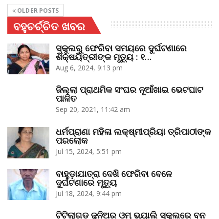
OLDER POSTS
ବହୁଚର୍ଚ୍ଚିତ ଖବର
ସ୍କୁଲରୁ ଫେରିବା ସମୟରେ ଦୁର୍ଘଟଣାରେ
ଶିକ୍ଷୟିତ୍ରୀଙ୍କ ମୃତ୍ୟୁ : ୧…
Aug 6, 2024, 9:13 pm
ଜିଲ୍ଲା ପ୍ରାଥମିକ ସଂଘର ନୂଆଁଖାଇ ଭେଟଘାଟ
ପାଳିତ
Sep 20, 2021, 11:42 am
ଧର୍ମପ୍ରାଣା ମହିଳା ଲକ୍ଷ୍ମୀପ୍ରିୟା ତ୍ରିପାଠୀଙ୍କ
ପରଲୋକ
Jul 15, 2024, 5:51 pm
ବାହୁଡ଼ାଯାତ୍ରା ଦେଖି ଫେରିବା ବେଳେ
ଦୁର୍ଘଟଣାରେ ମୃତ୍ୟୁ
Jul 18, 2024, 9:44 pm
ଟିଟିଲାଗଡ଼ ଜୁନିଅର ଓମ୍‌ ଭ୍ୟାଲି ସ୍କୁଲରେ ବନ