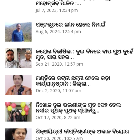
ମହୋତ୍ସବ ପାଳିତ :…
Jul 7, 2023, 12:34 pm
ପଞ୍ଚଭୂତରେ ଲୀନ ହେଲେ ନିମାଇଁ
Aug 6, 2024, 12:54 pm
କରୋନା ବିଭୀଷିକା : ଦୁଇ ଦିନରେ ବାପ ପୁଅ ଦୁହେଁ
ମୃତ, ସାରା ସହର…
Sep 21, 2020, 12:57 pm
ମଣ୍ତିରେ କଟ୍‌ନୀ ଛଟ୍‌ନୀ ହେଲେ କଡ଼ା
କାର୍ଯ୍ୟାନୁଷ୍ଠାନ : ଜିଲ୍ଲା…
Dec 2, 2020, 11:07 am
ନିଖୋଜ ଦୁଇ ଭଉଣୀଙ୍କ ମୃତ ଦେହ ତେଲ
ନଦୀର ପୃଥକ୍‌ ପୃଥକ୍‌ ସ୍ଥାନରୁ…
Oct 17, 2020, 8:22 am
ଶିକ୍ଷୟିତ୍ରୀ ଦୀପ୍ତିଶ୍ରୀଙ୍କ ଅକାଳ ବିୟୋଗ
Oct 30, 2020, 10:25 am