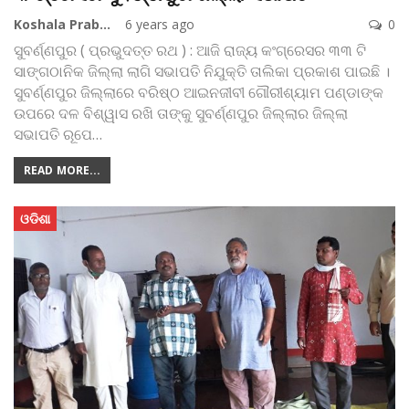
Koshala Prabaha
6 years ago
0
ସୁବର୍ଣ୍ଣପୁର ( ପ୍ରଭୁଦତ୍ତ ରଥ ) : ଆଜି ରାଜ୍ୟ କଂଗ୍ରେସର ୩୩ ଟି
ସାଙ୍ଗଠାନିକ ଜିଲ୍ଲା ଲାଗି ସଭାପତି ନିଯୁକ୍ତି ତାଲିକା ପ୍ରକାଶ ପାଇଛି ।
ସୁବର୍ଣ୍ଣପୁର ଜିଲ୍ଲାରେ ବରିଷ୍ଠ ଆଇନଜୀବୀ ଗୌରୀଶ୍ୟାମ ପଣ୍ଡାଙ୍କ
ଉପରେ ଦଳ ବିଶ୍ୱାସ ରଖି ତାଙ୍କୁ ସୁବର୍ଣ୍ଣପୁର ଜିଲ୍ଲାର ଜିଲ୍ଲା
ସଭାପତି ରୂପେ
…
READ MORE...
ଓଡିଶା