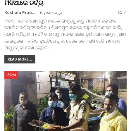
ମିଡିଆରେ ଚର୍ଚ୍ଚା
Koshala Prabaha
6 years ago
0
କଟକ : କଟକ ଶିଖରପୁର ଛକରେ ରାସ୍ତାକୁ ଝାଡୁ ମାରିଲେ ଟ୍ରାଫିକ
ପୋଲିସ କର୍ମଚାରୀ ଲଳିତ । ଶିଖରପୁର ଛକରେ ବହୁ ପରିମାଣରେ ବାଲି,
ଗୋଡି ପଡିଥିଲା । ସେହି କାରଣରୁ ଅନେକ ଲୋକ ଦୁର୍ଘଟଣାର ସମ୍ମ୍‌ୁଖୀନ
ହେଉଥିଲେ । ଲଳିତ ଡ୍ୟୁଟିରେ ଥିବା ବେଳେ କୋ÷ଣସି ଗାଡି ମଟର ନ
ଆସୁ ନଥିବା ଦେଖି ଲୋକେ
…
READ MORE...
ଓଡିଶା