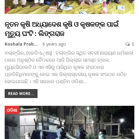
ନୂତନ କୃଷି ଅଧ୍ୟାଦେଶ କୃଷି ଓ କୃଷକଙ୍କ ପାଇଁ
ମୃତ୍ୟୁ ଘଂଟି : ଲିଙ୍ଗରାଜ
Koshala Prabaha
6 years ago
0
ବଲାଙ୍ଗିର, (କେପିଏନ୍‌ଏସ୍‌) : ବଲାଙ୍ଗିର ସ୍ଥିତ ସବରୀ ନାରାୟଣ ଧର୍ମଶାଳା
ଠାରେ ଅନୁଷ୍ଠିତ ବୈଠକରେ ଆଜି ଜିଲ୍ଲାର ସମସ୍ତ ବ୍ଲକ,
ମ୍ୟୁନସିପାଲଟି ଓ ଏନଏସିରୁ ଆସିଥିବା କୃଷକ ସଂଗଠନର
ପ୍ରତିନିଧିମାନଙ୍କୁ ନେଇ ଏକ ଜିଲ୍ଲାସ୍ତରୀୟ କୃଷକ ସଂଗଠନ ଗଠିତ
ହୋଇଯାଇଛି । ଏହି ସଭାରେ ପଶ୍ଚିମ ଓଡିଶା
…
READ MORE...
ଓଡିଶା