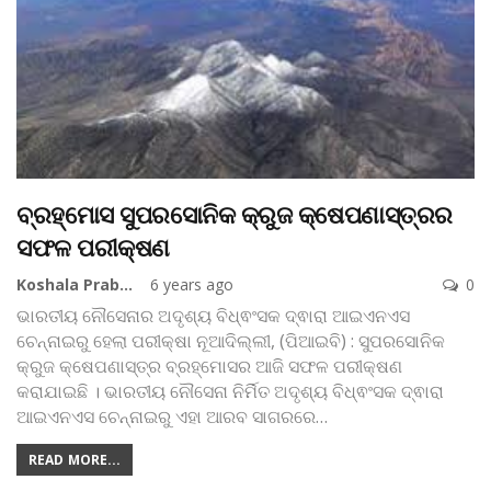
ବ୍ରହ୍ମୋସ ସୁପରସୋନିକ କ୍ରୁଜ କ୍ଷେପଣାସ୍ତ୍ରର
ସଫଳ ପରୀକ୍ଷଣ
Koshala Prabaha
6 years ago
0
ଭାରତୀୟ ନୌସେନାର ଅଦୃଶ୍ୟ ବିଧ୍ଵଂସକ ଦ୍ଵାରା ଆଇଏନଏସ
ଚେନ୍ନାଇରୁ ହେଲା ପରୀକ୍ଷା
ନୂଆଦିଲ୍ଲୀ, (ପିଆଇବି) : ସୁପରସୋନିକ
କ୍ରୁଜ କ୍ଷେପଣାସ୍ତ୍ର ବ୍ରହ୍ମୋସର ଆଜି ସଫଳ ପରୀକ୍ଷଣ
କରାଯାଇଛି । ଭାରତୀୟ ନୌସେନା ନିର୍ମିତ ଅଦୃଶ୍ୟ ବିଧ୍ଵଂସକ ଦ୍ଵାରା
ଆଇଏନଏସ ଚେନ୍ନାଇରୁ ଏହା ଆରବ ସାଗରରେ
…
READ MORE...