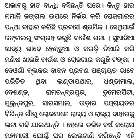
ଅଭାବରୁ ହାତ ବାନ୍ଧି ବସିଛନ୍ତି ଘରେ। କିନ୍ତୁ ହାର
ନମାନି ଜଙ୍ଗଲ ଉପରେ ନିର୍ଭର କରି ରୋଜଗାରର
ପନ୍ଥା ବାହାର କରିଛି ପ୍ରବାସୀ ଶ୍ରମିକ । ସେଥିପାଇଁ
ଜଙ୍ଗଲରୁ ସଂଗ୍ରହ କରୁଛି ବାଉଁଶ ଗଜା । ସୁଆଦିଆ
ଖାଦ୍ୟ ଭାବେ ହେଣ୍ଡୁଆ ଓ କରଡ଼ି ତିଆରି କରି
ମଣିଷ ଖାଉଛି ବାଉଁଶ ଓ ରୋଜଗାର କରୁଛି ଟଙ୍କା ।
ଦେଓଗାଁ ବ୍ଲକର ଦାଦନ ପ୍ରବଣ ପଞ୍ଚାୟତ ଭାବେ
ପରିଚିତ ଥିବା ଲଣ୍ଡାପଥାର, ଧଣ୍ଡାମାଲ,
ଦେଶଣ୍ଢ, ରାମଚନ୍ଦ୍ରପୁର, ଡୁମେରପିଟା,
ମୁକୁନ୍ଦପୁର, ସାରସମାଲ, ଉଡ଼ାର ପଞ୍ଚାୟତର
ବିଭିନ୍ନ ଗାଁରୁ ଲୋକମାନେ ରାଜ୍ୟ ଓ ରାଜ୍ୟ ବାହାରକୁ
ଇଟା ଗଢି ଯାଇଥାନ୍ତି । ହେଲେ ଚଳିତ ବର୍ଷ କରୋନା
ମହାମାରୀ ଯୋଗୁଁ ଘର ଲେଉଟାଣି କରିଛନ୍ତି ଏହି