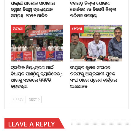
ପଲ୍ଲୀ ଆଲୋକ ପାଠାଗାର
ବରଗଡ଼ ଜିଲ୍ଲା ଯୋଜନା
ଦ୍ୱାରା ବିଶ୍ୱ ସ୍ତନ୍ୟପାନ
ବୋର୍ଡରେ ୧୫ ବିଜେଡି ଜିଲ୍ଲା
ସପ୍ତାହ–୨୦୨୬ ପାଳିତ
ପରିଷଦ ସଦସ୍ୟ
ଓଡିଶା
ଓଡିଶା
ଟ୍ରାଫିକ ନିୟନ୍ତ୍ରଣ ପାଇଁ
ସଂଯୁକ୍ତ କୃଷକ ସଂଗଠନ
ବିଧାୟକ ପାଣ୍ଠିରୁ ବ୍ୟାରିକେଡ୍‌ :
ତରଫରୁ ଅଗ୍ରଗାମୀ ଯୁବକ
ଆଗକୁ ସହରରେ ସିସିଟିଭି
ସଂଘ ଠାରେ ପ୍ରେସ ବାର୍ତ୍ତାର
ବ୍ୟବସ୍ଥା
ଆଯୋଜନ
PREV
NEXT
LEAVE A REPLY