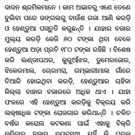
ଦାଦନ ଶ୍ରମିକମାନେ । କାମ ଅଭାବରୁ ଏଣେ ତେଣେ
ବୁଲିବା ପରେ ଜଙ୍ଗଲରୁ ବାଉଁଶ ଗଜା ଆଣି କରଡ଼ି
ଓ ହେଣ୍ଡୁଆ ପସ୍ତୁତି କରୁଛନ୍ତି । ଯାହାର ବଜାର
ମୁଲ୍ୟ କରଡ଼ି କେଜି ୬୦ ଟଙ୍କା ଥିବା ବେଳେ
ହେଣ୍ଡୁଆ ଅଡ଼ା ପ୍ରତି ୧୮୦ ଟଙ୍କା ରହିଛି । ବିଶେଷ
କରି ଲଣ୍ଡାପଥର, କୁରୁଆଁଝର, ଡୁମେରଜୋର,
ଝିକେରମାଲ, ଚୋରମରା, ଗମ୍ଭାରୀମାଲ ଗାଁରେ
ତିଆରି ହୋଇଥିବା କରଡ଼ି, ହେଣ୍ଡୁଆର ଚାହିଦା
ଜିଲ୍ଲା ବାହାର ବଜାରରେ ଅଧିକ ଥାଏ । ଯାହା
ଫଳରେ ଏହି ହେଣ୍ଡୁଆ କରଡ଼ିକୁ ବିକ୍ରୟ କରି
ଲକ୍ଷାଧିକ ଟଙ୍କା ରୋଜଗାର କରିଥାନ୍ତି । ଚଳିତ
ବର୍ଷର କରୋନା କଟକଣା ପାଇଁ ଏହାକୁ ବିକ୍ରି
କରିବାର ବଜାର ବ୍ୟବସ୍ଥା ନାହିଁ କି ଘରକୁ