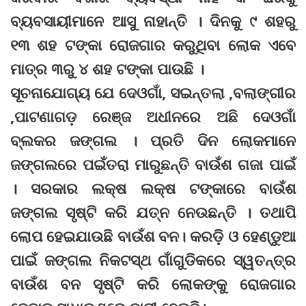
ବ୍ୟବସାୟୀମାନେ ଆସୁ ନାହାନ୍ତି । ଦିନକୁ ୯ ଶହରୁ
୧୩ ଶହ ଟଙ୍କା ରୋଜଗାର କରୁଥିବା ଲୋକ ଏବେ
ମାତ୍ର ୩ରୁ ୪ ଶହ ଟଙ୍କା ପାଉଛି ।
ସୂଚନାଯୋଗ୍ୟ ଯେ ଦେଓଗାଁ, ସଇନ୍ତଲା ,ବଲାଙ୍ଗୀର
,ପାଟଣାଗଡ଼ ରେଞ୍ଜ ଅଧୀନରେ ଅଛି ଦେଓଗାଁ
ବ୍ଲକର ଜଙ୍ଗଲ । ପ୍ରତି ଦିନ ଲୋକମାନେ
ଜଙ୍ଗଲରେ ପଇଁତରା ମାରୁଛନ୍ତି ବାଉଁଶ ଗଜା ପାଇଁ
। ସରକାର ଲକ୍ଷ ଲକ୍ଷ ଟଙ୍କାରେ ବାଉଁଶ
ଜଙ୍ଗଲ ସୃଷ୍ଟି କରି ଯତ୍ନ ନେଉଛନ୍ତି । ତଥାପି
ଲୋପ ହେଇଯାଉଛି ବାଉଁଶ ବନ। କରଡ଼ି ଓ ହେଣ୍ଡୁଆ
ପାଇଁ ଜଙ୍ଗଲ ନିକଟସ୍ଥ ଗାଁଗୁଡିକରେ ସ୍ୱତନ୍ତ୍ର
ବାଉଁଶ ବନ ସୃଷ୍ଟି କରି ଲୋକଙ୍କୁ ରୋଜଗାର