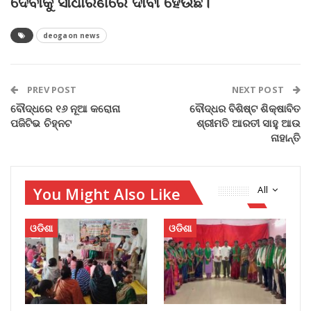
ଦେବାକୁ ସାଧାରଣରେ ଦାବୀ ହେଉଛି।
deogaon news
PREV POST
NEXT POST
ବୌଦ୍ଧରେ ୧୬ ନୂଆ କରୋନା
ବୌଦ୍ଧର ବିଶିଷ୍ଟ ଶିକ୍ଷାବିତ
ପଜିଟିଭ ଚିହ୍ନଟ
ଶ୍ରୀମତି ଆରତୀ ସାହୁ ଆଉ
ନାହାନ୍ତି
You Might Also Like
All
ଓଡିଶା
ଓଡିଶା