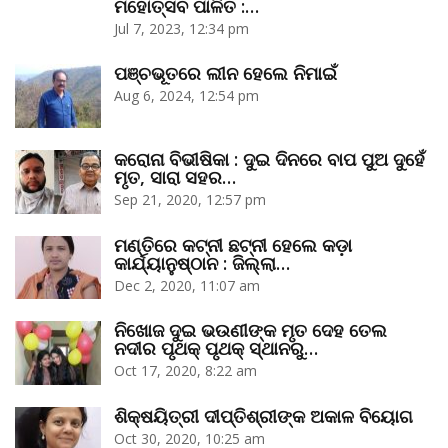
ମହୋତ୍ସବ ପାଳିତ :…
Jul 7, 2023, 12:34 pm
ପଞ୍ଚଭୂତରେ ଲୀନ ହେଲେ ନିମାଇଁ
Aug 6, 2024, 12:54 pm
କରୋନା ବିଭୀଷିକା : ଦୁଇ ଦିନରେ ବାପ ପୁଅ ଦୁହେଁ
ମୃତ, ସାରା ସହର…
Sep 21, 2020, 12:57 pm
ମଣ୍ତିରେ କଟ୍‌ନୀ ଛଟ୍‌ନୀ ହେଲେ କଡ଼ା
କାର୍ଯ୍ୟାନୁଷ୍ଠାନ : ଜିଲ୍ଲା…
Dec 2, 2020, 11:07 am
ନିଖୋଜ ଦୁଇ ଭଉଣୀଙ୍କ ମୃତ ଦେହ ତେଲ
ନଦୀର ପୃଥକ୍‌ ପୃଥକ୍‌ ସ୍ଥାନରୁ…
Oct 17, 2020, 8:22 am
ଶିକ୍ଷୟିତ୍ରୀ ଦୀପ୍ତିଶ୍ରୀଙ୍କ ଅକାଳ ବିୟୋଗ
Oct 30, 2020, 10:25 am