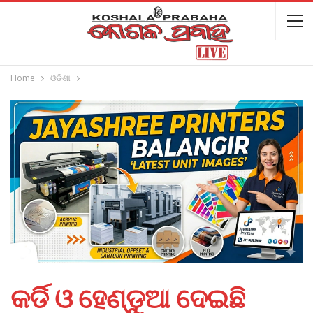
Home
ଓଡିଶା
କର୍ଡି ଓ ହେଣ୍ଡୁଆ ଦେଇଛି