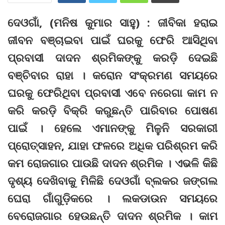
ଦେଓଗାଁ, (ମନିଷ କୁମାର ସାହୁ) : ଜୀବିକା ହରାଇ
ଜୀବନ ବଞ୍ଚାଇବା ପାଇଁ ଘରକୁ ଫେରି ଆସିଥିବା
ପ୍ରବାସୀ ଦାଦନ ଶ୍ରମିକଙ୍କୁ କରଡ଼ି ଦେଇଛି
ବଞ୍ଚିବାର ରାହା । କରୋନ ସଂକ୍ରମଣ ସମୟରେ
ଘରକୁ ଫେରିଥିବା ପ୍ରବାସୀ ଏବେ ନରେଗା କାମ ନ
କରି କରଡ଼ି ବିକ୍ରି କରୁଛନ୍ତି ପାରିବାର ପୋଷଣ
ପାଇଁ । ହେଲେ ଏମାନଙ୍କୁ ମିଳୁନି ସରକାରୀ
ପ୍ରୋତ୍ସାହନ, ଯାହା ଫଳରେ ଅଧିକ ପରିଶ୍ରମ କରି
କମ ରୋଜଗାର ପାଉଛି ଦାଦନ ଶ୍ରମିକ । ଏଭଳି କିଛି
ଦୃଶ୍ୟ ଦେଖିବାକୁ ମିଳିଛି ଦେଓଗାଁ ବ୍ଲକର ଜଙ୍ଗଲ
ଘେରା ଗାଁଗୁଡ଼ିକରେ । ଲକଡାଉନ ସମୟରେ
ବେରୋଜଗାର ହେଉଛନ୍ତି ଦାଦନ ଶ୍ରମିକ । କାମ