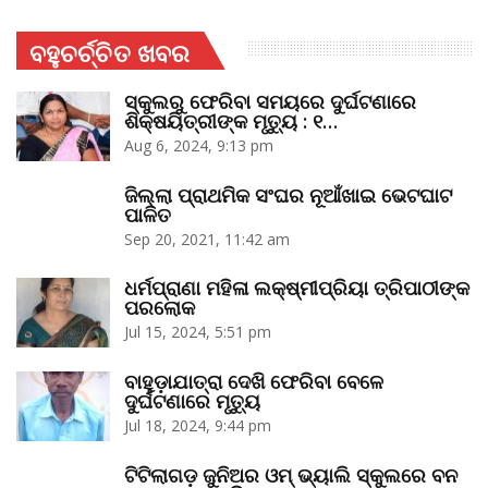
ବହୁଚର୍ଚ୍ଚିତ ଖବର
ସ୍କୁଲରୁ ଫେରିବା ସମୟରେ ଦୁର୍ଘଟଣାରେ
ଶିକ୍ଷୟିତ୍ରୀଙ୍କ ମୃତ୍ୟୁ : ୧…
Aug 6, 2024, 9:13 pm
ଜିଲ୍ଲା ପ୍ରାଥମିକ ସଂଘର ନୂଆଁଖାଇ ଭେଟଘାଟ
ପାଳିତ
Sep 20, 2021, 11:42 am
ଧର୍ମପ୍ରାଣା ମହିଳା ଲକ୍ଷ୍ମୀପ୍ରିୟା ତ୍ରିପାଠୀଙ୍କ
ପରଲୋକ
Jul 15, 2024, 5:51 pm
ବାହୁଡ଼ାଯାତ୍ରା ଦେଖି ଫେରିବା ବେଳେ
ଦୁର୍ଘଟଣାରେ ମୃତ୍ୟୁ
Jul 18, 2024, 9:44 pm
ଟିଟିଲାଗଡ଼ ଜୁନିଅର ଓମ୍‌ ଭ୍ୟାଲି ସ୍କୁଲରେ ବନ