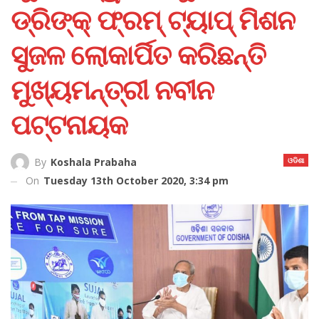
ଡ୍ରିଙ୍କ୍ ଫ୍ରମ୍ ଟ୍ୟାପ୍ ମିଶନ
ସୁଜଳ ଲୋକାର୍ପିତ କରିଛନ୍ତି
ମୁଖ୍ୟମନ୍ତ୍ରୀ ନବୀନ
ପଟ୍ଟନାୟକ
ଓଡିଶା
By
Koshala Prabaha
On
Tuesday 13th October 2020, 3:34 pm