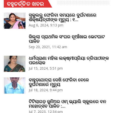
ବହୁଚର୍ଚ୍ଚିତ ଖବର
ସ୍କୁଲରୁ ଫେରିବା ସମୟରେ ଦୁର୍ଘଟଣାରେ
ଶିକ୍ଷୟିତ୍ରୀଙ୍କ ମୃତ୍ୟୁ : ୧…
Aug 6, 2024, 9:13 pm
ଜିଲ୍ଲା ପ୍ରାଥମିକ ସଂଘର ନୂଆଁଖାଇ ଭେଟଘାଟ
ପାଳିତ
Sep 20, 2021, 11:42 am
ଧର୍ମପ୍ରାଣା ମହିଳା ଲକ୍ଷ୍ମୀପ୍ରିୟା ତ୍ରିପାଠୀଙ୍କ
ପରଲୋକ
Jul 15, 2024, 5:51 pm
ବାହୁଡ଼ାଯାତ୍ରା ଦେଖି ଫେରିବା ବେଳେ
ଦୁର୍ଘଟଣାରେ ମୃତ୍ୟୁ
Jul 18, 2024, 9:44 pm
ଟିଟିଲାଗଡ଼ ଜୁନିଅର ଓମ୍‌ ଭ୍ୟାଲି ସ୍କୁଲରେ ବନ
ମହୋତ୍ସବ ପାଳିତ :…
Jul 7, 2023, 12:34 pm