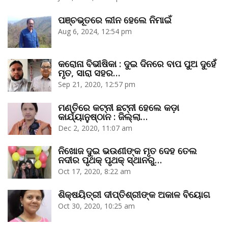
ପଞ୍ଚଭୂତରେ ଲୀନ ହେଲେ ନିମାଇଁ
Aug 6, 2024, 12:54 pm
କରୋନା ବିଭୀଷିକା : ଦୁଇ ଦିନରେ ବାପ ପୁଅ ଦୁହେଁ
ମୃତ, ସାରା ସହର…
Sep 21, 2020, 12:57 pm
ମଣ୍ତିରେ କଟ୍‌ନୀ ଛଟ୍‌ନୀ ହେଲେ କଡ଼ା
କାର୍ଯ୍ୟାନୁଷ୍ଠାନ : ଜିଲ୍ଲା…
Dec 2, 2020, 11:07 am
ନିଖୋଜ ଦୁଇ ଭଉଣୀଙ୍କ ମୃତ ଦେହ ତେଲ
ନଦୀର ପୃଥକ୍‌ ପୃଥକ୍‌ ସ୍ଥାନରୁ…
Oct 17, 2020, 8:22 am
ଶିକ୍ଷୟିତ୍ରୀ ଦୀପ୍ତିଶ୍ରୀଙ୍କ ଅକାଳ ବିୟୋଗ
Oct 30, 2020, 10:25 am