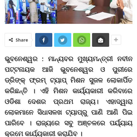
Share
ଭୁବନେଶ୍ୱର : ମାନ୍ୟବର ମୁଖ୍ୟମନ୍ତ୍ରୀ ନବୀନ
ପଟ୍ଟନାୟକ ଆଜି ଭୁବନେଶ୍ୱର ଓ ପୁରୀରେ
ଡ୍ରିଙ୍କ୍ ଫ୍ରମ୍ ଟ୍ୟାପ୍ ମିଶନ ସୁଜଳ ଲୋକାର୍ପିତ
କରିଛନ୍ତି । ଏହି ମିଶନ କାର୍ୟ୍ୟକାରୀ କରିବାରେ
ଓଡିଶା ଦେଶର ପ୍ରଥମ ରାଜ୍ୟ। ଏହାଦ୍ୱାରା
ଲୋକମାନେ ସିଧାସଳଖ ଟ୍ୟାପ୍‌ରୁ ପାଣି ଆଣି ପିଇ
ପାରିବେ । ରାଜ୍ୟରେ ସବୁ ଅଞ୍ଚଳରେ ପର୍ୟ୍ୟାୟ
କ୍ରମେ କାର୍ଯ୍ୟକାରୀ କରାଯିବ ।