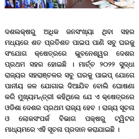
ଦଶଲକ୍ଷରୁ ଅଧିକ ଜନସଂଖ୍ୟା ଥିବା ସହର
ମଧ୍ୟରେ ଶତ ପ୍ରତିଶତ ପାଇପ ପାଣି ସବୁ ଘରକୁ
ସଂଯୋଗ କ୍ଷେତ୍ରରେ ଭୁବନେଶ୍ୱର ଦେଶର
ପ୍ରଥମ ସହର ହୋଇଛି । ମାର୍ଚ୍ଚ ୨୦୨୨ ସୁଦ୍ଧା
ରାଜ୍ୟର ସହରାଞ୍ଚଳର ସବୁ ଘରକୁ ପାଇପ୍ ଯୋଗେ
ପାନୀୟ ଜଳ ଯୋଗାଇ ଦିଆଯିବ ବୋଲି ଘୋଷଣା
କରି ମୁଖ୍ୟମନ୍ତ୍ରୀ କହିଥିଲେ ଯେ ଏ କ୍ଷେତ୍ରରେ
ଓଡିଶା ଦେଶର ପ୍ରଥମ ରାଜ୍ୟ ହେବ । ରାଜ୍ୟ ସୂଚନା
ଓ ଲୋକସଂପର୍କ ବିଭାଗ ପକ୍ଷରୁ ‌ଟ୍ୱିଟର
ମାଧ୍ୟମରେ ଏହି ସୂଚନା ପ୍ରଦାନ କରାଯାଇଛି ।