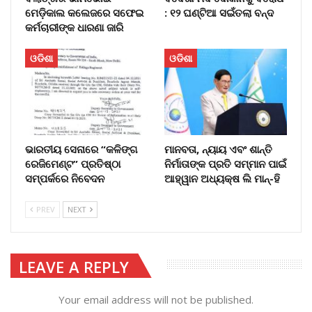
ମେଡ଼ିକାଲ କଲେଜରେ ସଫେଇ
: ୧୨ ଘଣ୍ଟିଆ ସଇଁତଲା ବନ୍ଦ
କର୍ମଚାରୀଙ୍କ ଧାରଣା ଜାରି
ଓଡିଶା
ଓଡିଶା
ଭାରତୀୟ ସେନାରେ “କଳିଙ୍ଗ
ମାନବତା, ନ୍ୟାୟ ଏବଂ ଶାନ୍ତି
ରେଜିମେଣ୍ଟ” ପ୍ରତିଷ୍ଠା
ନିର୍ମାତାଙ୍କ ପ୍ରତି ସମ୍ମାନ ପାଇଁ
ସମ୍ପର୍କରେ ନିବେଦନ
ଆହ୍ୱାନ ଅଧ୍ୟକ୍ଷ ଲି ମାନ୍-ହି
PREV
NEXT
LEAVE A REPLY
Your email address will not be published.