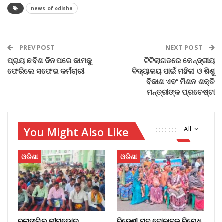
news of odisha
PREV POST
NEXT POST
ପ୍ରାୟ ଛବିଶ ଦିନ ପରେ କାମକୁ
ଟିଟିଲାଗଡରେ କେନ୍ଦ୍ରୀୟ
ଫେରିଲେ ସଫେଇ କର୍ମଚାରୀ
ବିଦ୍ୟାଳୟ ପାଇଁ ମହିଳା ଓ ଶିଶୁ
ବିକାଶ ଏବଂ ମିଶନ ଶକ୍ତି
ମନ୍ତ୍ରୀଙ୍କ ପ୍ରଚେଷ୍ଟା
You Might Also Like
All
ଓଡିଶା
ଓଡିଶା
ବଲାଙ୍ଗିର ଭୀମଭୋଇ
ବିଦେଶୀ ମଦ ଦୋକାନକୁ ବିରୋଧ