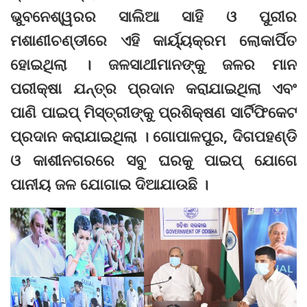
ଭୁବନେଶ୍ୱରର ସାଲିଆ ସାହି ଓ ପୁରୀର
ମଶାଣୀଚଣ୍ଡୀରେ ଏହି କାର୍ୟ୍ୟକ୍ରମ ଲୋକାର୍ପିତ
ହୋଇଥିଲା । ଜଳସାଥୀମାନଙ୍କୁ ଜଳର ମାନ
ପରୀକ୍ଷା ଯନ୍ତ୍ର ପ୍ରଦାନ କରାଯାଇଥିଲା ଏବଂ
ପାଣି ପାଇପ୍ ମିସ୍ତ୍ରୀଙ୍କୁ ପ୍ରଶିକ୍ଷଣ ସାର୍ଟିଫିକେଟ
ପ୍ରଦାନ କରାଯାଇଥିଲା । ଗୋପାଳପୁର, ଦିଗପହଣ୍ଡି
ଓ କାଶୀନଗରରେ ସବୁ ଘରକୁ ପାଇପ୍ ଯୋଗେ
ପାନୀୟ ଜଳ ଯୋଗାଇ ଦିଆଯାଉଛି ।