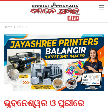
Home
ଓଡିଶା
ଭୁବନେଶ୍ୱର ଓ ପୁରୀରେ