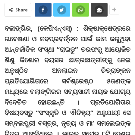
Share
ବଲାଙ୍ଗିର, (କେପିଏନ୍‌ଏସ୍‌) : ଶିକ୍ଷାକ୍ଷେତ୍ରରେ
ଗବେଷଣା ଓ ନବପ୍ରବର୍ତ୍ତନ ପାଇଁ କାମ କରୁଥିବା
ଆନ୍ତର୍ଜାତିକ ସଂସ୍ଥା “ରାଇଡୁ” ତରଫରୁ ଆୟୋଜିତ
ଶିଶୁ କିଶୋର ବୟସର ଛାତ୍ରଛାତ୍ରୀଙ୍କୁ ନେଇ
ଅନୁଷ୍ଠିତ ଅନଲାଇନ ଚିତ୍ରାଙ୍କନ
ପ୍ରତିଯୋଗିତାରେ ସର୍ବଶ୍ରେଷ୍ଠ ୫ଜଣଙ୍କ
ମଧ୍ୟରେ ବଲାଙ୍ଗିରର ସବ୍ୟସାଚୀ ନାୟକ ଯୋଗ୍ୟ
ବିବେଚିତ ହୋଇଛନ୍ତି । ପ୍ରତିଯୋଗିତାର
ବିଷୟବସ୍ତୁ “ସଂସ୍କୃତି ଓ ଐତିହ୍ୟ” ଅନୁଯାୟୀ ସେ
ସମ୍ବଲପୁରୀ ବସ୍ତ୍ର, ନୃତ୍ୟ ଓ ମା’ ସମଲେଇଙ୍କ
ଚିତ୍ର ଆଙ୍କିଥିଲେ । ଭାରତ ସମେତ ୮ଟି ଦେଶର