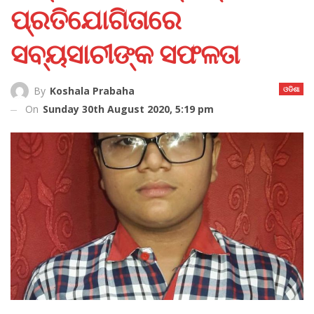
ପ୍ରତିଯୋଗିତାରେ
ସବ୍ୟସାଚୀଙ୍କ ସଫଳତା
ଓଡିଶା
By
Koshala Prabaha
On
Sunday 30th August 2020, 5:19 pm