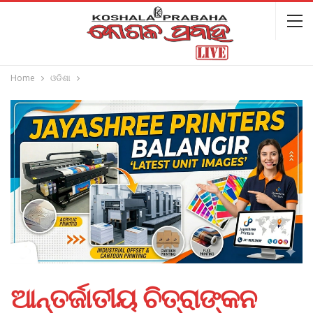
Home
ଓଡିଶା
ଆନ୍ତର୍ଜାତୀୟ ଚିତ୍ରାଙ୍କନ