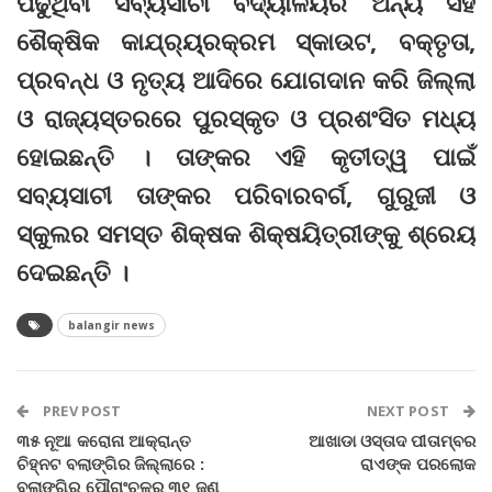
ପଢୁଥିବା ସବ୍ୟସାଚୀ ବିଦ୍ୟାଳୟର ଅନ୍ୟ ସହ
ଶୈକ୍ଷିକ କାଯ୍ର୍ୟ୍ରକ୍ରମ ସ୍କାଉଟ, ବକ୍ତୃତା,
ପ୍ରବନ୍ଧ ଓ ନୃତ୍ୟ ଆଦିରେ ଯୋଗଦାନ କରି ଜିଲ୍ଲା
ଓ ରାଜ୍ୟସ୍ତରରେ ପୁରସ୍କୃତ ଓ ପ୍ରଶଂସିତ ମଧ୍ୟ
ହୋଇଛନ୍ତି । ତାଙ୍କର ଏହି କୃତୀତ୍ୱ ପାଇଁ
ସବ୍ୟସାଚୀ ତାଙ୍କର ପରିବାରବର୍ଗ, ଗୁରୁଜୀ ଓ
ସ୍କୁଲର ସମସ୍ତ ଶିକ୍ଷକ ଶିକ୍ଷୟିତ୍ରୀଙ୍କୁ ଶ୍ରେୟ
ଦେଇଛନ୍ତି ।
balangir news
PREV POST
NEXT POST
୩୫ ନୂଆ କରୋନା ଆକ୍ରାନ୍ତ
ଆଖାଡା ଓସ୍ତାଦ ପୀତାମ୍ବର
ଚିହ୍ନଟ ବଲାଙ୍ଗିର ଜିଲ୍ଲାରେ :
ରାଏଙ୍କ ପରଲୋକ
ବଲାଙ୍ଗିର ପୌରାଂଚଳରୁ ୩୧ ଜଣ