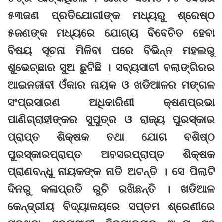
୫୩ଜଣ ପ୍ରତିଯୋଗୀଙ୍କ ମଧ୍ୟରୁ ଶ୍ରେଷ୍ଠ
୫ଜଣଙ୍କ ମଧ୍ୟରେ ଯୋଗ୍ୟ ବିବେଚିତ ହେବା
ବିଷୟ ସୂଚନା ମିଳିବା ପରେ ବିଭିନ୍ନ ମହଲରୁ
ଶୁଭେଚ୍ଛାର ସୁଅ ଛୁଟିଛି । ସବ୍ୟସାଚୀ ବଲାଙ୍ଗିରର
ଆଇନଜୀବୀ ଓଁକାର ନାୟକ ଓ ଖଡିଆଳର ମଙ୍ଗଳ
ସଂପ୍ରସାରଣ ଅଧିକାରିଣୀ କ୍ଷଣପ୍ରଭା
ପାଣିଗ୍ରାହୀଙ୍କର ସୁପୁତ୍ର ଓ ରାଜ୍ୟ ପୁରସ୍କାର
ପ୍ରାପ୍ତ ଶିକ୍ଷକ ତଥା ଯୋଗ ବଶିଷ୍ଠ
ପୁରସ୍କାରପ୍ରାପ୍ତ ଅବସରପ୍ରାପ୍ତ ଶିକ୍ଷକ
ପ୍ରାଣବନ୍ଧୁ ନାୟକଙ୍କ ନାତି ଅଟନ୍ତି । ସେ ପିଲାଟି
ଦିନରୁ କଳାପ୍ରତି ରୁଚି ରଖିଛନ୍ତି । ଖଡିଆଳ
କେନ୍ଦ୍ରୀୟ ବିଦ୍ୟାଳୟରେ ସପ୍ତମ ଶ୍ରେଣୀରେ