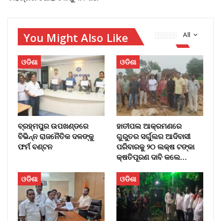
You Might Also Like
All
ଓଡିଶା
ଓଡିଶା
ବ୍ରହ୍ମପୁର ଉପଖଣ୍ଡରେ
ହାତୀପଲ ଆକ୍ରମଣରେ
ବିଭିନ୍ନ ରାଜନୈତିକ ଦଳଙ୍କୁ
ଗୁରୁତର ସର୍ଗୁଲର ଆଦିବାସୀ
ଫର୍ମ ବଣ୍ଟନ
ପରିବାରକୁ ୨୦ ଲକ୍ଷ ଟଙ୍କା
କ୍ଷତିପୂରଣ ଦାବି କଲେ…
ଓଡିଶା
ଓଡିଶା