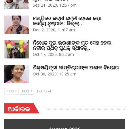
Sep 21, 2020, 12:57 pm
ମଣ୍ତିରେ କଟ୍‌ନୀ ଛଟ୍‌ନୀ ହେଲେ କଡ଼ା
କାର୍ଯ୍ୟାନୁଷ୍ଠାନ : ଜିଲ୍ଲା…
Dec 2, 2020, 11:07 am
ନିଖୋଜ ଦୁଇ ଭଉଣୀଙ୍କ ମୃତ ଦେହ ତେଲ
ନଦୀର ପୃଥକ୍‌ ପୃଥକ୍‌ ସ୍ଥାନରୁ…
Oct 17, 2020, 8:22 am
ଶିକ୍ଷୟିତ୍ରୀ ଦୀପ୍ତିଶ୍ରୀଙ୍କ ଅକାଳ ବିୟୋଗ
Oct 30, 2020, 10:25 am
PREV
NEXT
1 of 7,974
ଆର୍କାଇଭ