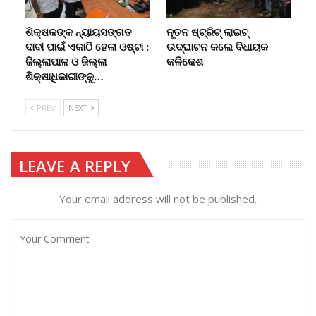
ଶିକ୍ଷକଙ୍କ ନ୍ୟାୟସଙ୍ଗତ
ନୂତନ ଷ୍ଟ୍ରିଟ୍ ଲାଇଟ୍‌
ଦାବୀ ପାଇଁ ଏକାଠି ହେଲା ଓଷ୍ଟା :
ଉଦ୍‌ଘାଟନ କଲେ ବିଧାୟକ
ଜିଲ୍ଲାପାଳ ଓ ଜିଲ୍ଲା
କଳିକେଶ
ଶିକ୍ଷାଧିକାରୀଙ୍କୁ…
PREV
NEXT
LEAVE A REPLY
Your email address will not be published.