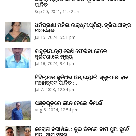
ପାଳିତ
Sep 20, 2021, 11:42 am
ଧର୍ମପ୍ରାଣା ମହିଳା ଲକ୍ଷ୍ମୀପ୍ରିୟା ତ୍ରିପାଠୀଙ୍କ
ପରଲୋକ
Jul 15, 2024, 5:51 pm
ବାହୁଡ଼ାଯାତ୍ରା ଦେଖି ଫେରିବା ବେଳେ
ଦୁର୍ଘଟଣାରେ ମୃତ୍ୟୁ
Jul 18, 2024, 9:44 pm
ଟିଟିଲାଗଡ଼ ଜୁନିଅର ଓମ୍‌ ଭ୍ୟାଲି ସ୍କୁଲରେ ବନ
ମହୋତ୍ସବ ପାଳିତ :…
Jul 7, 2023, 12:34 pm
ପଞ୍ଚଭୂତରେ ଲୀନ ହେଲେ ନିମାଇଁ
Aug 6, 2024, 12:54 pm
କରୋନା ବିଭୀଷିକା : ଦୁଇ ଦିନରେ ବାପ ପୁଅ ଦୁହେଁ
ମୃତ, ସାରା ସହର…