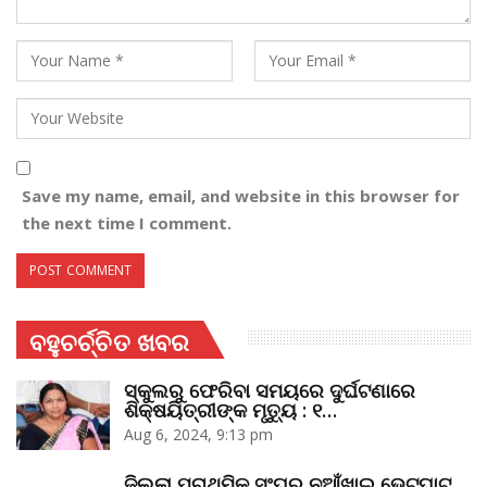
Save my name, email, and website in this browser for
the next time I comment.
ବହୁଚର୍ଚ୍ଚିତ ଖବର
ସ୍କୁଲରୁ ଫେରିବା ସମୟରେ ଦୁର୍ଘଟଣାରେ
ଶିକ୍ଷୟିତ୍ରୀଙ୍କ ମୃତ୍ୟୁ : ୧…
Aug 6, 2024, 9:13 pm
ଜିଲ୍ଲା ପ୍ରାଥମିକ ସଂଘର ନୂଆଁଖାଇ ଭେଟଘାଟ