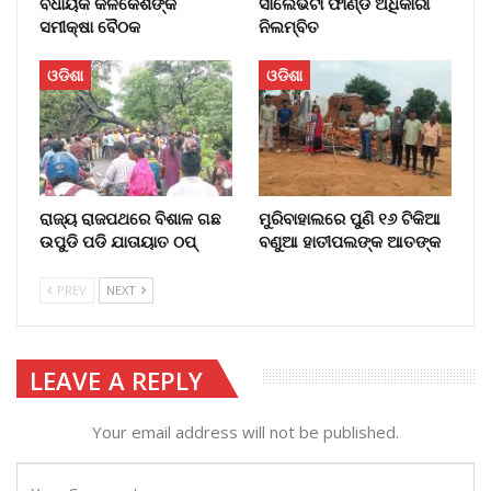
ବିଧାୟକ କଳିକେଶଙ୍କ
ସାଲେଭଟା ଫାଣ୍ଡି ଅଧିକାରୀ
ସମୀକ୍ଷା ବୈଠକ
ନିଲମ୍ବିତ
ଓଡିଶା
ଓଡିଶା
ରାଜ୍ୟ ରାଜପଥରେ ବିଶାଳ ଗଛ
ମୁରିବାହାଲରେ ପୁଣି ୧୬ ଟିକିଆ
ଉପୁଡି ପଡି ଯାତାୟାତ ଠପ୍‌
ବଣୁଆ ହାତୀପଲଙ୍କ ଆତଙ୍କ
PREV
NEXT
LEAVE A REPLY
Your email address will not be published.