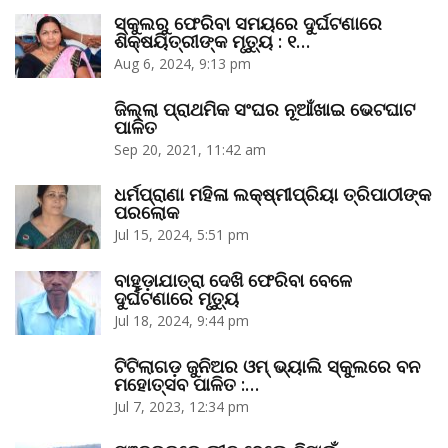
ସ୍କୁଲରୁ ଫେରିବା ସମୟରେ ଦୁର୍ଘଟଣାରେ
ଶିକ୍ଷୟିତ୍ରୀଙ୍କ ମୃତ୍ୟୁ : ୧…
Aug 6, 2024, 9:13 pm
ଜିଲ୍ଲା ପ୍ରାଥମିକ ସଂଘର ନୂଆଁଖାଇ ଭେଟଘାଟ
ପାଳିତ
Sep 20, 2021, 11:42 am
ଧର୍ମପ୍ରାଣା ମହିଳା ଲକ୍ଷ୍ମୀପ୍ରିୟା ତ୍ରିପାଠୀଙ୍କ
ପରଲୋକ
Jul 15, 2024, 5:51 pm
ବାହୁଡ଼ାଯାତ୍ରା ଦେଖି ଫେରିବା ବେଳେ
ଦୁର୍ଘଟଣାରେ ମୃତ୍ୟୁ
Jul 18, 2024, 9:44 pm
ଟିଟିଲାଗଡ଼ ଜୁନିଅର ଓମ୍‌ ଭ୍ୟାଲି ସ୍କୁଲରେ ବନ
ମହୋତ୍ସବ ପାଳିତ :…
Jul 7, 2023, 12:34 pm