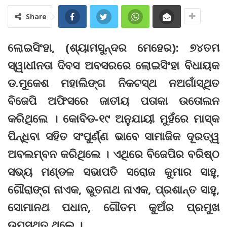
Share
ଲୋଇସିଂହା, (ଶ୍ୟାମସୁନ୍ଦର ମେହେର): ୭୪ତମ
ସ୍ୱାଧୀନତା ଦିବସ ଅବସରରେ ଲୋଇସିଂହା ବିଧାୟକ
ଡ.ମୁକେଶ ମହାଲିଙ୍ଗ ନିକଟସ୍ଥ ନଅଗାଁସ୍ଥିତ
ବିଜେପି ଅଫିସରେ ଜାତୀୟ ପତାକା ଉତୋଲନ
କରିଥିଲେ । କୋବିଡ-୧୯ ଅନୁଯାୟୀ ମୁହଁରେ ମାସ୍କ
ପିନ୍ଧିବା ସହିତ ସଂପୁର୍ଣ୍ଣ ଭାବେ ସାମାଜିକ ଦୂରତ୍ୱ
ଅବଲମ୍ବନ କରିଥିଲେ । ଏଥିରେ ବିଜେପିର ବରିଷ୍ଠ
ସଭ୍ୟ ମଣ୍ଡଳ ସଭାପତି ସରୋଜ କୁମାର ସାହୁ,
ଗୌରାଙ୍ଗ ନାଏକ, ଭୁତନାଥ ନାଏକ, ପ୍ରଶାନ୍ତ ସାହୁ,
ସୋମାନଥ ପଧାନ, ଗୌତମ କୁଅଁର ପ୍ରମୁଖ
ଉପସ୍ଥିତ ଥିଲେ ।