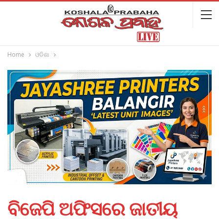
Home
ଓଡିଶା
ବିଜେପି ଅଫିସରେ ଜାତୀୟ