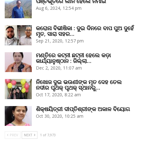
ପଞ୍ଚଭୂତରେ ଲୀନ ହେଲେ ନିମାଇଁ
Aug 6, 2024, 12:54 pm
କରୋନା ବିଭୀଷିକା : ଦୁଇ ଦିନରେ ବାପ ପୁଅ ଦୁହେଁ
ମୃତ, ସାରା ସହର…
Sep 21, 2020, 12:57 pm
ମଣ୍ତିରେ କଟ୍‌ନୀ ଛଟ୍‌ନୀ ହେଲେ କଡ଼ା
କାର୍ଯ୍ୟାନୁଷ୍ଠାନ : ଜିଲ୍ଲା…
Dec 2, 2020, 11:07 am
ନିଖୋଜ ଦୁଇ ଭଉଣୀଙ୍କ ମୃତ ଦେହ ତେଲ
ନଦୀର ପୃଥକ୍‌ ପୃଥକ୍‌ ସ୍ଥାନରୁ…
Oct 17, 2020, 8:22 am
ଶିକ୍ଷୟିତ୍ରୀ ଦୀପ୍ତିଶ୍ରୀଙ୍କ ଅକାଳ ବିୟୋଗ
Oct 30, 2020, 10:25 am
PREV
NEXT
1 of 7,973