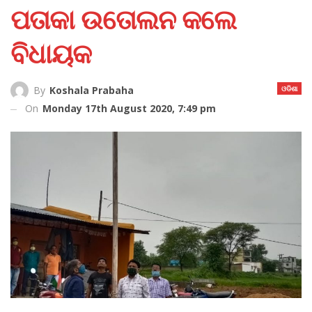
ପତାକା ଉତୋଲନ କଲେ
ବିଧାୟକ
ଓଡିଶା
By
Koshala Prabaha
On
Monday 17th August 2020, 7:49 pm