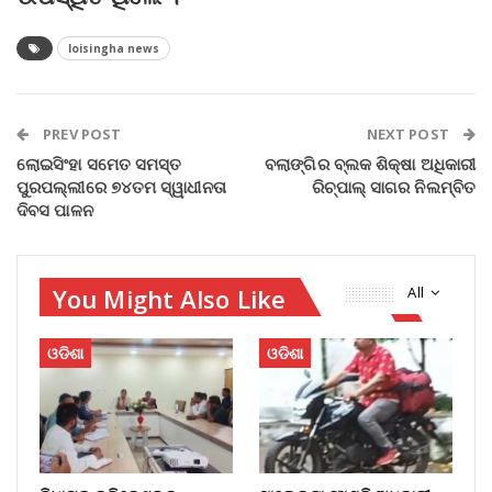
loisingha news
PREV POST
NEXT POST
ଲୋଇସିଂହା ସମେତ ସମସ୍ତ
ବଲାଙ୍ଗିର ବ୍ଲକ ଶିକ୍ଷା ଅଧିକାରୀ
ପୁରପଲ୍ଲୀରେ ୭୪ତମ ସ୍ୱାଧୀନତା
ରିଚ୍‌ପାଲ୍‌ ସାଗର ନିଲମ୍ବିତ
ଦିବସ ପାଳନ
You Might Also Like
All
ଓଡିଶା
ଓଡିଶା