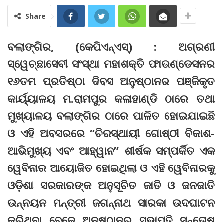
Share
ବଲାଙ୍ଗିର, (କେପିଏନ୍‌ଏସ୍‌) : ଅଗ୍ରଣୀ
ସ୍ୱେଚ୍ଛାସେବୀ ସଂସ୍ଥା ମହାଶକ୍ତି ଫାଉଣ୍ଡେସନର
୧୬ତମ ପ୍ରତିଷ୍ଠା ଦିବସ ଅନୁଷ୍ଠାନର ପଞ୍ଜିକୃତ
କାର୍ୟ୍ୟାଳୟ ମ.ରାମପୁର କଳାହାଣ୍ଡି ଠାରେ ତଥା
ମୁଖ୍ୟାଳୟ ବଲାଙ୍ଗିର ଠାରେ ପାଳିତ ହୋଇଯାଇଛି
ଓ ଏହି ଅବସରରେ “ଚିରସ୍ଥାୟୀ ଗୋଷ୍ଠୀ ବିକାଶ-
ଆଭିମୁଖ୍ୟ ଏବଂ ଆହ୍ୱାନ” ଶୀର୍ଷକ ସମ୍ପର୍କିତ ଏକ
ୱେବିନାର ଆୟୋଜିତ ହୋଇଥିଲା ଓ ଏହି ୱେବିନାରକୁ
ଓଡ଼ିଶା ସରକାରଙ୍କ ଅନୁସୂଚିତ ଜାତି ଓ ଜନଜାତି
ଉନ୍ନୟନ ମନ୍ତ୍ରୀ ଜଗନ୍ନାଥ ସାରକା ଉଦଘାଟନ
କରିଥିବା ବେଳେ ଅନୁଷ୍ଠାନର ସଭାପତି ସନ୍ତୋଷ