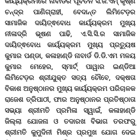
କାର୍ୟ୍ୟକ୍ରମରେ ନାବାର୍ଡର ପୂର୍ବତନ ସି.ଜି.ଏମ୍ କୃଷ୍ଣ
ଚନ୍ଦ୍ର ପାଣିଗ୍ରାହୀ, ବେଦାନ୍ତ ଲିମିଟେଡ଼ର
ସାମାଜିକ ଦାୟିତ୍ଵବୋଧ କାର୍ୟ୍ୟକ୍ରମ ମୁଖ୍ୟ
ନୀଳାଦ୍ରି ଭୂଷଣ ପାଢି, ଏ.ସି.ସି.ର ସାମାଜିକ
ଦାୟିତ୍ଵବୋଧ କାର୍ୟ୍ୟକ୍ରମ ମୁଖ୍ୟ ପ୍ରତ୍ୟୁଷ
କୁମାର ପଣ୍ଡା, କଳାହାଣ୍ଡି ନାବାର୍ଡ ଡି.ଡି.ଏମ ମଳୟ
କୁମାର ମେହେର, ସ୍ମାର୍ଟ୍ ପାୱାର ଇଣ୍ଡିଆ
ଲିମିଟେଡ଼ର ଶ୍ରୀଯୁକ୍ତ ସତ୍ୟ ଚୌବେ, ଦକ୍ଷତା
ବିକାଶ ଅନୁଷ୍ଠାନର ମୁଖ୍ୟ କାର୍ୟ୍ୟକ୍ରମ ପରିଚାଳକ
ରାଜେଶ ତ୍ରିପାଠୀ, ଫାର ଅନୁଷ୍ଠାନର ପ୍ରତିଷ୍ଠାତା
ସଭ୍ୟା ଶ୍ରୀମତି ପ୍ରମିଳା ସ୍ୱାଇଁ, କଳାହାଣ୍ଡି
ଜିଲ୍ଲା ଯୋଜନା ଓ ତଦାରଖ ବିଭାଗ ତରଫରୁ
ଶ୍ରୀମତି କୁମୁଦିନୀ ମିଶ୍ର ପ୍ରମୁଖ ଯୋଗ ଦେଇ