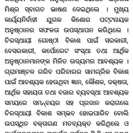
ମିଶ୍ର ସ୍ବାଗତ ଭାଷଣ ଦେଇଥିଲେ । ମୁଖ୍ୟ
କାର୍ୟ୍ୟନିର୍ବାହୀ ଯୁଗଳ କିଶୋର ପଟ୍ଟନାୟକ
ଅନୁଷ୍ଠାନର ସଫଳତା ଉପସ୍ଥାପନ କରିଥିଲେ ।
ଚିରସ୍ଥାୟୀ ଗୋଷ୍ଠୀ ବିକାଶ ପାଇଁ ସରକାରୀ,
ବେସରକାରୀ, କର୍ପୋରେଟ ସଂସ୍ଥା ତଥା ଆର୍ଥିକ
ଅନୁଷ୍ଠାନମାନଙ୍କ ମିଳିତ ଉଦ୍ୟମର ଆବଶ୍ୟକ ।
ଗ୍ରାମାଞ୍ଚଳ ଗରିବ ପରିବାରର ସାମଗ୍ରିକ ବିକାଶ
ପାଇଁ ଆବଶ୍ୟକ ହେଉଥିବା ଜ୍ଞାନ, କୌଶଳ, ଦକ୍ଷତା,
ଆର୍ଥିକ ସହାୟତା ତଥା ବଜାର ବ୍ୟବସ୍ଥା ଆବଶ୍ୟକ
ସମୟରେ ସମନ୍ବୟର ସହ ପ୍ରଦାନ କରାଗଲେ
ଚିରସ୍ଥାୟୀ ବିକାଶ ସମ୍ଭବ ହୋଇପାରିବ ବୋଲି
ଉପସ୍ଥିତ ବକ୍ତାଗଣ ମତବ୍ୟକ୍ତ କରିଥିଲେ ଓ