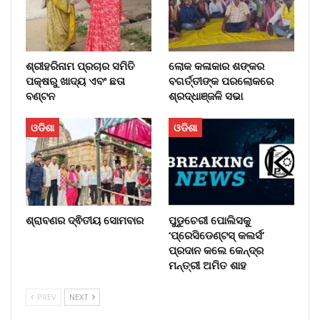
ଶ୍ରୀହରିନାମ ପ୍ରଚାର ସମିତି
ଲୋକ କଳାକାର ଶଙ୍କର
ପକ୍ଷରୁ ଖାଦ୍ୟ ଏବଂ ଛତା
ବଗର୍ତ୍ତୀଙ୍କ ପରଲୋକରେ
ବଣ୍ଟନ
ଶ୍ରଦ୍ଧାଞ୍ଜଳି ସଭା
ଓଡିଶା
ଓଡିଶା
ଶ୍ରାବଣର ଦ୍ଵିତୀୟ ସୋମବାର
ପୁଡୁଚେରୀ ପୋଲିସକୁ
‘ପ୍ରେସିଡେଣ୍ଟସ୍ କଲର୍ସ’
ପ୍ରଦାନ କଲେ କେନ୍ଦ୍ର
ମନ୍ତ୍ରୀ ଅମିତ ଶାହ
PREV
NEXT