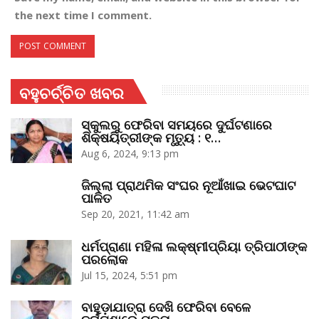
the next time I comment.
ବହୁଚର୍ଚ୍ଚିତ ଖବର
ସ୍କୁଲରୁ ଫେରିବା ସମୟରେ ଦୁର୍ଘଟଣାରେ
ଶିକ୍ଷୟିତ୍ରୀଙ୍କ ମୃତ୍ୟୁ : ୧…
Aug 6, 2024, 9:13 pm
ଜିଲ୍ଲା ପ୍ରାଥମିକ ସଂଘର ନୂଆଁଖାଇ ଭେଟଘାଟ
ପାଳିତ
Sep 20, 2021, 11:42 am
ଧର୍ମପ୍ରାଣା ମହିଳା ଲକ୍ଷ୍ମୀପ୍ରିୟା ତ୍ରିପାଠୀଙ୍କ
ପରଲୋକ
Jul 15, 2024, 5:51 pm
ବାହୁଡ଼ାଯାତ୍ରା ଦେଖି ଫେରିବା ବେଳେ