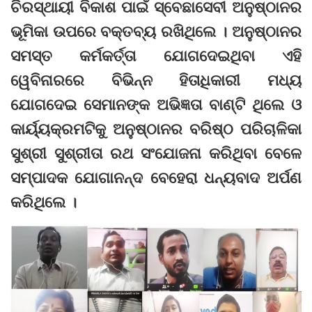
ଚିରସ୍ଥାୟୀ ବିକାଶ ପାଇଁ ସ୍ବେଛାସେବୀ ଅନୁଷ୍ଠାନର
ଭୂମିକା ଉପରେ ବକ୍ତବ୍ୟ ରଖିଥିଲେ । ଅନୁଷ୍ଠାନର
ସମସ୍ତ କର୍ମକର୍ତ୍ତା ଯୋଗଦେଇଥିବା ଏହି
ୱେବିନାରରେ ବିଭିନ୍ନ ହିତାଧିକାରୀ ମଧ୍ୟ
ଯୋଗଦେଇ ସେମାନଙ୍କ ଅଭିଜ୍ଞତା ବାଣ୍ଟି ଥିଲେ ଓ
କାର୍ୟ୍ୟକ୍ରମଟିକୁ ଅନୁଷ୍ଠାନର ବରିଷ୍ଠ ପରିଚାଳିକା
ସୁଶ୍ରୀ ସୁଶ୍ରୀତା ରଥ ସଂଯୋଜନା କରିଥିବା ବେଳେ
ସମ୍ପାଦକ ଯୋଗାନନ୍ଦ ବେହେରା ଧନ୍ୟବାଦ ଅର୍ପଣ
କରିଥିଲେ ।