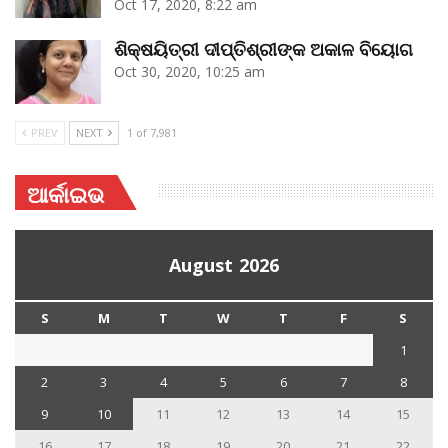
Oct 17, 2020, 8:22 am
ଶିକ୍ଷୟିତ୍ରୀ ଦୀପ୍ତିଶ୍ରୀଙ୍କ ଅକାଳ ବିୟୋଗ
Oct 30, 2020, 10:25 am
PREV
NEXT
1 of 7,981
ଆର୍କାଇଭ
August 2026
S
M
T
W
T
F
S
1
2
3
4
5
6
7
8
9
10
11
12
13
14
15
16
17
18
19
20
21
22