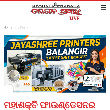
Home
ଓଡିଶା
ମହାଶକ୍ତି ଫାଉଣ୍ଡେସନର