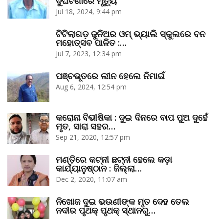
ଦୁର୍ଘଟଣାରେ ମୃତ୍ୟୁ
Jul 18, 2024, 9:44 pm
ଟିଟିଲାଗଡ଼ ଜୁନିଅର ଓମ୍‌ ଭ୍ୟାଲି ସ୍କୁଲରେ ବନ
ମହୋତ୍ସବ ପାଳିତ :…
Jul 7, 2023, 12:34 pm
ପଞ୍ଚଭୂତରେ ଲୀନ ହେଲେ ନିମାଇଁ
Aug 6, 2024, 12:54 pm
କରୋନା ବିଭୀଷିକା : ଦୁଇ ଦିନରେ ବାପ ପୁଅ ଦୁହେଁ
ମୃତ, ସାରା ସହର…
Sep 21, 2020, 12:57 pm
ମଣ୍ତିରେ କଟ୍‌ନୀ ଛଟ୍‌ନୀ ହେଲେ କଡ଼ା
କାର୍ଯ୍ୟାନୁଷ୍ଠାନ : ଜିଲ୍ଲା…
Dec 2, 2020, 11:07 am
ନିଖୋଜ ଦୁଇ ଭଉଣୀଙ୍କ ମୃତ ଦେହ ତେଲ
ନଦୀର ପୃଥକ୍‌ ପୃଥକ୍‌ ସ୍ଥାନରୁ…