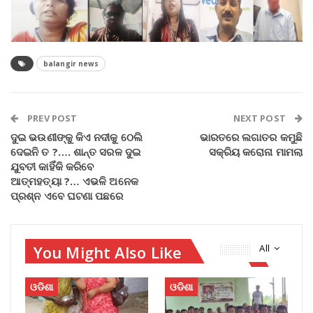
balangir news
PREV POST
NEXT POST
ଦୁଇ ଭଉଣୀଙ୍କୁ କିଏ ନଦୀକୁ ଠେଲି
ଭାରତରେ ଲଗାତର କମୁଛି
ଦେଇନି ତ ?…. ଶାନ୍ତ ସରଳ ଦୁଇ
ସକ୍ରିୟ କରୋନା ମାମଲା
ଯୁବତୀ କାହିଁକି କରିବେ
ଆତ୍ମହତ୍ୟା ?… ଏଭଳି ଅନେକ
ପ୍ରଶ୍ନ ଏବେ ଘଟଣା ପଛରେ
You Might Also Like
All
ଓଡିଶା
ଓଡିଶା