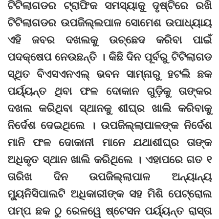
ଟିଟିଲାଗଡର ଟ୍ରାଫିକ ସମସ୍ୟାକୁ ଦୃଷ୍ଟିରେ ରଖି
ଟିଟିଲାଗଡର ଉପଜିଲ୍ଲପାଳ ସୋମେଶ ଉପାଧ୍ୟାୟ
ଏହି ଜବର ଦଖଲକୁ ଉଚ୍ଛେଦ କରିବା ପାଇଁ
ପଦକ୍ଷେପ ନେଉଛନ୍ତି । କିଛି ଦିନ ପୂର୍ବରୁ ଟିଟିଲାଗଡ
ସ୍ଥିତ ବିଏସଏନଏଲ୍ ଭବନ ସାମ୍ନାରୁ ହଟଲି ଛକ
ପର୍ୟ୍ୟନ୍ତ ଥିବା ଫଳ ଦୋକାନ ଗୁଡ଼ିକୁ ତାଙ୍କର
ଦଖଲ କରିଥିବା ସ୍ଥାନକୁ ଶୀଘ୍ର ଖାଲି କରିବାକୁ
ନିର୍ଦେଶ ଦେଇଥିଲେ । ଉପଜିଲ୍ଲାପାଳଙ୍କ ନିର୍ଦେଶ
ମାନି ଫଳ ଦୋକାନୀ ମାନେ ଯଥାଶୀଘ୍ର ତାଙ୍କ
ଅଧିକୃତ ସ୍ଥାନ ଖାଲି କରିଥିଲେ । ଏହାପରେ ଗତ ୧
ତାରିଖ ଦିନ ଉପଜିଲ୍ଲାପାଳ ଅନ୍ୟାନ୍ୟ
ମ୍ୟୁନିସିପାଲଟି ଅଧିକାରୀଙ୍କ ସହ ମିଶି ପେଟ୍ରୋଲ
ପମ୍ପ ଛକ ଠୁ ରେଳୱେ ଷ୍ଟେସନ ପର୍ୟ୍ୟନ୍ତ ରାସ୍ତା