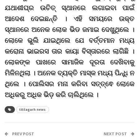
ଯଥାଶୀଘ୍ର ଉଚିତ୍ ସ୍ଥାନରେ ଲଗାଇବା ପାଇଁ
ଆଦେଶ ଦେଇଛନ୍ତି । ଏହି ସମୟରେ ଉକ୍ତ
ସ୍ଥାନରେ ଅନେକ ଲୋକ ଭିଡ ଜମାଇ ଦେଖୁଥିଲେ ।
ଲୋକେ ଭୁଲି ଯାଇଥିଲେ ଯେ ବର୍ତ୍ତମାନ ମଧ୍ୟ
କରୋନା ଭାଇରସ ତାର କାୟା ବିସ୍ତାରରେ ଲାଗିଛି ।
ଲୋକଙ୍କ ପାଖରେ ସାମାଜିକ ଦୂରତା ଦେଖିବାକୁ
ମିଳିନଥିଲା । ଅନେକ ବ୍ୟକ୍ତି ମାସ୍କ ମଧ୍ୟ ପିନ୍ଧି ନ
ଥିଲେ । ପୋଲିସର ମନା କରିବା ସତ୍ତ୍ଵେ ଲୋକେ
ଅଧିକରୁ ଅଧିକ ଭିଡ଼ କରି ଚାଲିଥିଲେ ।
titilagarh news
PREV POST
NEXT POST