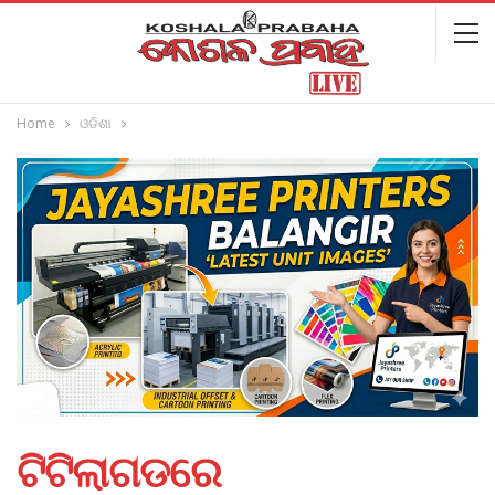
Home
ଓଡିଶା
ଟିଟିଲାଗଡରେ