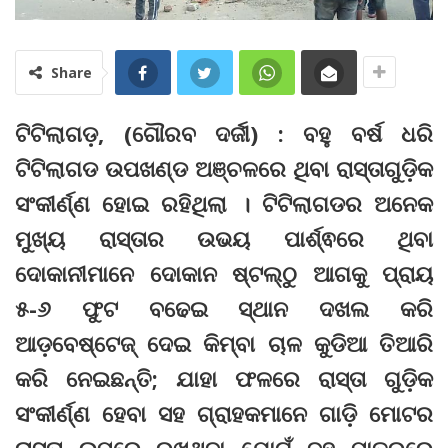
Share
ଟିଟିଲାଗଡ଼, (ଗୌରବ ଦର୍ଜୀ) : ବହୁ ବର୍ଷ ଧରି
ଟିଟିଲାଗଡ ଉପଖଣ୍ଡ ଅଞ୍ଚଳରେ ଥିବା ରାସ୍ତାଗୁଡ଼ିକ
ସଂକୀର୍ଣ୍ଣ ହୋଇ ରହିଥିଲା । ଟିଟିଲାଗଡର ଅନେକ
ମୁଖ୍ୟ ରାସ୍ତାର ଉଭୟ ପାର୍ଶ୍ଵରେ ଥିବା
ଦୋକାନୀମାନେ ଦୋକାନ ଷ୍ଟଲ୍‌ଠୁ ଆଗକୁ ପ୍ରାୟ
୫-୬ ଫୁଟ ବଢେଇ ସ୍ଥାନ ଦଖଲ କରି
ଆଡ଼ବେଷ୍ଟେଜ୍‌ ଦେଇ କିମ୍ବା ଚାଳ କୁଡିଆ ତିଆରି
କରି ନେଇଛନ୍ତି; ଯାହା ଫଳରେ ରାସ୍ତା ଗୁଡ଼ିକ
ସଂକୀର୍ଣ୍ଣ ହେବା ସହ ଗ୍ରାହକମାନେ ଗାଡ଼ି ମୋଟର