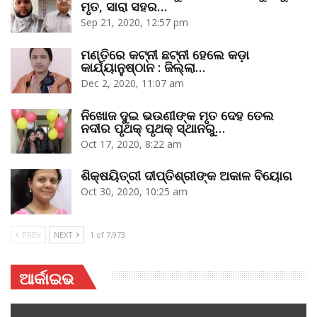
ମୃତ, ସାରା ସହର…
Sep 21, 2020, 12:57 pm
ମଣ୍ତିରେ କଟ୍‌ନୀ ଛଟ୍‌ନୀ ହେଲେ କଡ଼ା
କାର୍ଯ୍ୟାନୁଷ୍ଠାନ : ଜିଲ୍ଲା…
Dec 2, 2020, 11:07 am
ନିଖୋଜ ଦୁଇ ଭଉଣୀଙ୍କ ମୃତ ଦେହ ତେଲ
ନଦୀର ପୃଥକ୍‌ ପୃଥକ୍‌ ସ୍ଥାନରୁ…
Oct 17, 2020, 8:22 am
ଶିକ୍ଷୟିତ୍ରୀ ଦୀପ୍ତିଶ୍ରୀଙ୍କ ଅକାଳ ବିୟୋଗ
Oct 30, 2020, 10:25 am
PREV
NEXT
1 of 7,973
ଆର୍କାଇଭ