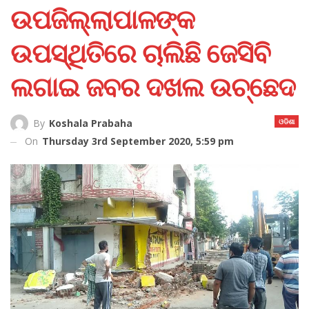
ଉପଜିଲ୍ଲାପାଳଙ୍କ
ଉପସ୍ଥିତିରେ ଚାଲିଛି ଜେସିବି
ଲଗାଇ ଜବର ଦଖଲ ଉଚ୍ଛେଦ
ଓଡିଶା
By
Koshala Prabaha
On
Thursday 3rd September 2020, 5:59 pm