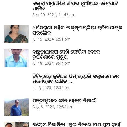
ଜିଲ୍ଲା ପ୍ରାଥମିକ ସଂଘର ନୂଆଁଖାଇ ଭେଟଘାଟ
ପାଳିତ
Sep 20, 2021, 11:42 am
ଧର୍ମପ୍ରାଣା ମହିଳା ଲକ୍ଷ୍ମୀପ୍ରିୟା ତ୍ରିପାଠୀଙ୍କ
ପରଲୋକ
Jul 15, 2024, 5:51 pm
ବାହୁଡ଼ାଯାତ୍ରା ଦେଖି ଫେରିବା ବେଳେ
ଦୁର୍ଘଟଣାରେ ମୃତ୍ୟୁ
Jul 18, 2024, 9:44 pm
ଟିଟିଲାଗଡ଼ ଜୁନିଅର ଓମ୍‌ ଭ୍ୟାଲି ସ୍କୁଲରେ ବନ
ମହୋତ୍ସବ ପାଳିତ :…
Jul 7, 2023, 12:34 pm
ପଞ୍ଚଭୂତରେ ଲୀନ ହେଲେ ନିମାଇଁ
Aug 6, 2024, 12:54 pm
କରୋନା ବିଭୀଷିକା : ଦୁଇ ଦିନରେ ବାପ ପୁଅ ଦୁହେଁ