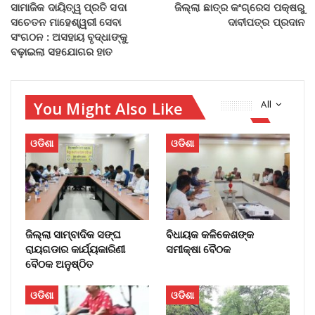
ସାମାଜିକ ଦାୟିତ୍ୱ ପ୍ରତି ସଦା
ଜିଲ୍ଲା ଛାତ୍ର କଂଗ୍ରେସ ପକ୍ଷରୁ
ସଚେତନ ମାହେଶ୍ୱରୀ ସେବା
ଦାବୀପତ୍ର ପ୍ରଦାନ
ସଂଗଠନ : ଅସହାୟ ବୃଦ୍ଧାଙ୍କୁ
ବଢ଼ାଇଲା ସହଯୋଗର ହାତ
You Might Also Like
All
ଓଡିଶା
ଓଡିଶା
ଜିଲ୍ଲା ସାମ୍ବାଦିକ ସଙ୍ଘ
ବିଧାୟକ କଳିକେଶଙ୍କ
ରାୟଗଡାର କାର୍ଯ୍ୟକାରିଣୀ
ସମୀକ୍ଷା ବୈଠକ
ବୈଠକ ଅନୁଷ୍ଠିତ
ଓଡିଶା
ଓଡିଶା