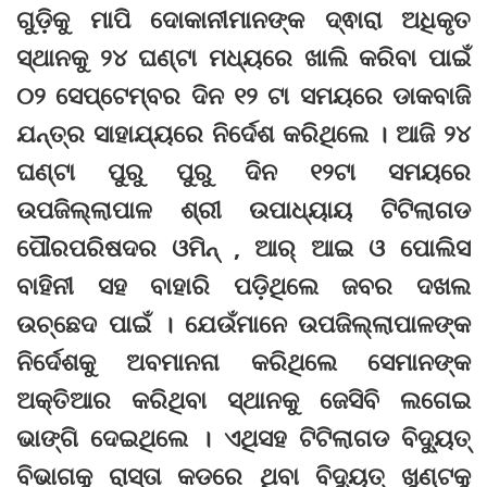
ଗୁଡ଼ିକୁ ମାପି ଦୋକାନୀମାନଙ୍କ ଦ୍ଵାରା ଅଧିକୃତ
ସ୍ଥାନକୁ ୨୪ ଘଣ୍ଟା ମଧ୍ୟରେ ଖାଲି କରିବା ପାଇଁ
୦୨ ସେପ୍ଟେମ୍ବର ଦିନ ୧୨ ଟା ସମୟରେ ଡାକବାଜି
ଯନ୍ତ୍ର ସାହାଯ୍ୟରେ ନିର୍ଦେଶ କରିଥିଲେ । ଆଜି ୨୪
ଘଣ୍ଟା ପୁରୁ ପୁରୁ ଦିନ ୧୨ଟା ସମୟରେ
ଉପଜିଲ୍ଲାପାଳ ଶ୍ରୀ ଉପାଧ୍ୟାୟ ଟିଟିଲାଗଡ
ପୌରପରିଷଦର ଓମିନ୍ , ଆର୍ ଆଇ ଓ ପୋଲିସ
ବାହିନୀ ସହ ବାହାରି ପଡ଼ିଥିଲେ ଜବର ଦଖଲ
ଉଚ୍ଛେଦ ପାଇଁ । ଯେଉଁମାନେ ଉପଜିଲ୍ଲାପାଳଙ୍କ
ନିର୍ଦେଶକୁ ଅବମାନନା କରିଥିଲେ ସେମାନଙ୍କ
ଅକ୍ତିଆର କରିଥିବା ସ୍ଥାନକୁ ଜେସିବି ଲଗେଇ
ଭାଙ୍ଗି ଦେଇଥିଲେ । ଏଥିସହ ଟିଟିଲାଗଡ ବିଦ୍ୟୁତ୍
ବିଭାଗକୁ ରାସ୍ତା କଡରେ ଥିବା ବିଦ୍ୟୁତ୍ ଖୁଣ୍ଟକୁ