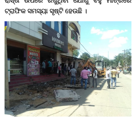
ରାସ୍ତା ଉପରେ ରଖୁଥିବା ଯୋଗୁଁ ବହୁ ମାତ୍ରରେ
ଟ୍ରାଫିକ ସମସ୍ୟା ସୃଷ୍ଟି ହେଉଛି ।