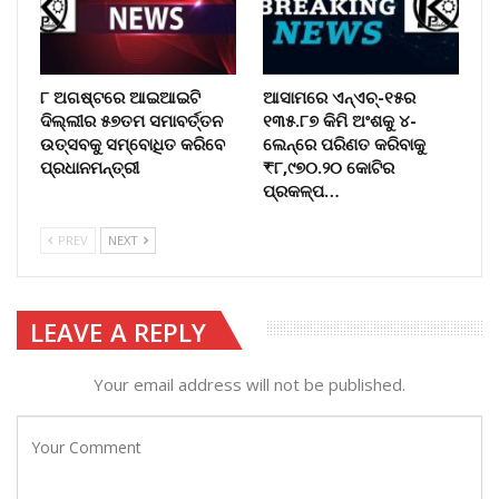
୮ ଅଗଷ୍ଟରେ ଆଇଆଇଟି
ଆସାମରେ ଏନ୍ଏଚ୍-୧୫ର
ଦିଲ୍ଲୀର ୫୭ତମ ସମାବର୍ତ୍ତନ
୧୩୫.୮୭ କିମି ଅଂଶକୁ ୪-
ଉତ୍ସବକୁ ସମ୍ବୋଧିତ କରିବେ
ଲେନ୍ରେ ପରିଣତ କରିବାକୁ
ପ୍ରଧାନମନ୍ତ୍ରୀ
₹୮,୯୭୦.୨୦ କୋଟିର
ପ୍ରକଳ୍ପ…
PREV
NEXT
LEAVE A REPLY
Your email address will not be published.