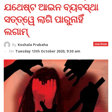
ଯଥେଷ୍ଟ ଆଇନ ବ୍ୟବସ୍ଥା
ସତ୍ତ୍ୱେ ଲାଗି ପାରୁନାହିଁ
ଲଗାମ୍‌
ଦେଶ ବିଦେଶ
By
Koshala Prabaha
On
Tuesday 13th October 2020, 9:30 am