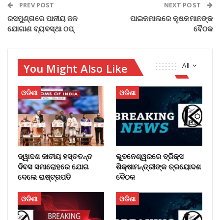
PREV POST
NEXT POST
ରସମୁଣ୍ତାରେ ପାନୀୟ ଜଳ
ପାଇକମାଲରେ କୃଷକମାନଙ୍କ
ଯୋଗାଣ ବ୍ୟବସ୍ଥା ଠପ୍
ବୈଠକ
You Might Also Like
All
ଓଡିଶା
ଓଡିଶା
ଦ୍ୱାଦଶ ଜାତୀୟ ହସ୍ତତନ୍ତ
ଭୁବନେଶ୍ୱରରେ ବ୍ରିକ୍ସ
ଦିବସ ସମାରୋହରେ ଯୋଗ
ଶିକ୍ଷାମନ୍ତ୍ରୀଙ୍କ ତ୍ରୟୋଦଶ
ଦେଲେ ରାଷ୍ଟ୍ରପତି
ବୈଠକ
ଓଡିଶା
ଓଡିଶା