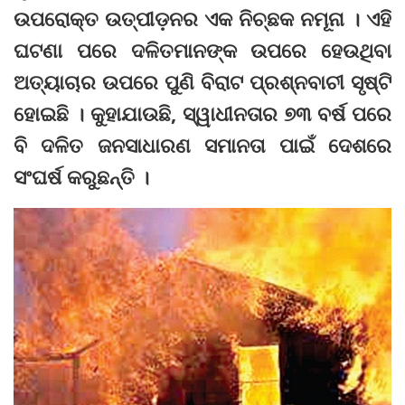
ଉପରୋକ୍ତ ଉତ୍ପୀଡ଼ନର ଏକ ନିଚ୍ଛକ ନମୂନା । ଏହି
ଘଟଣା ପରେ ଦଳିତମାନଙ୍କ ଉପରେ ହେଉଥିବା
ଅତ୍ୟାଚାର ଉପରେ ପୁଣି ବିରାଟ ପ୍ରଶ୍ନବାଚୀ ସୃଷ୍ଟି
ହୋଇଛି । କୁହାଯାଉଛି, ସ୍ୱାଧୀନତାର ୭୩ ବର୍ଷ ପରେ
ବି ଦଳିତ ଜନସାଧାରଣ ସମାନତା ପାଇଁ ଦେଶରେ
ସଂଘର୍ଷ କରୁଛନ୍ତି ।