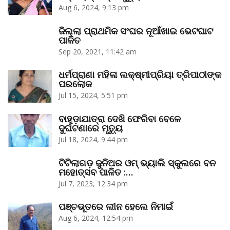
Aug 6, 2024, 9:13 pm
ଜିଲ୍ଲା ପ୍ରାଥମିକ ସଂଘର ନୂଆଁଖାଇ ଭେଟଘାଟ
ପାଳିତ
Sep 20, 2021, 11:42 am
ଧର୍ମପ୍ରାଣା ମହିଳା ଲକ୍ଷ୍ମୀପ୍ରିୟା ତ୍ରିପାଠୀଙ୍କ
ପରଲୋକ
Jul 15, 2024, 5:51 pm
ବାହୁଡ଼ାଯାତ୍ରା ଦେଖି ଫେରିବା ବେଳେ
ଦୁର୍ଘଟଣାରେ ମୃତ୍ୟୁ
Jul 18, 2024, 9:44 pm
ଟିଟିଲାଗଡ଼ ଜୁନିଅର ଓମ୍‌ ଭ୍ୟାଲି ସ୍କୁଲରେ ବନ
ମହୋତ୍ସବ ପାଳିତ :…
Jul 7, 2023, 12:34 pm
ପଞ୍ଚଭୂତରେ ଲୀନ ହେଲେ ନିମାଇଁ
Aug 6, 2024, 12:54 pm