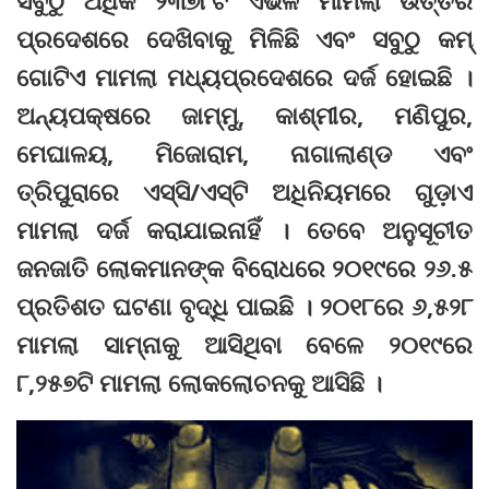
ପ୍ରଦେଶରେ ଦେଖିବାକୁ ମିଳିଛି ଏବଂ ସବୁଠୁ କମ୍‌
ଗୋଟିଏ ମାମଲା ମଧ୍ୟପ୍ରଦେଶରେ ଦର୍ଜ ହୋଇଛି ।
ଅନ୍ୟପକ୍ଷରେ ଜାମ୍ମୁ, କାଶ୍ମୀର, ମଣିପୁର,
ମେଘାଳୟ, ମିଜୋରାମ, ନାଗାଲାଣ୍ଡ ଏବଂ
ତ୍ରିପୁରାରେ ଏସ୍‌ସି/ଏସ୍‌ଟି ଅଧିନିୟମରେ ଗୁଡ଼ାଏ
ମାମଲା ଦର୍ଜ କରାଯାଇନାହିଁ । ତେବେ ଅନୁସୂଚୀତ
ଜନଜାତି ଲୋକମାନଙ୍କ ବିରୋଧରେ ୨୦୧୯ରେ ୨୬.୫
ପ୍ରତିଶତ ଘଟଣା ବୃଦ୍ଧି ପାଇଛି । ୨୦୧୮ରେ ୬,୫୨୮
ମାମଲା ସାମ୍ନାକୁ ଆସିଥିବା ବେଳେ ୨୦୧୯ରେ
୮,୨୫୭ଟି ମାମଲା ଲୋକଲୋଚନକୁ ଆସିଛି ।