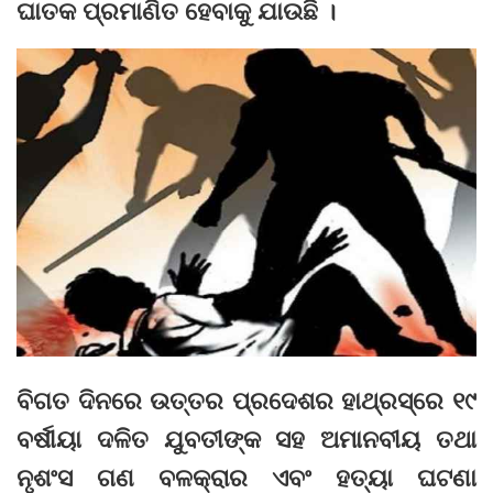
ଘାତକ ପ୍ରମାଣିତ ହେବାକୁ ଯାଉଛି ।
ବିଗତ ଦିନରେ ଉତ୍ତର ପ୍ରଦେଶର ହାଥ୍‌ରସ୍‌ରେ ୧୯
ବର୍ଷୀୟା ଦଳିତ ଯୁବତୀଙ୍କ ସହ ଅମାନବୀୟ ତଥା
ନୃଶଂସ ଗଣ ବଳକ୍ରାର ଏବଂ ହତ୍ୟା ଘଟଣା