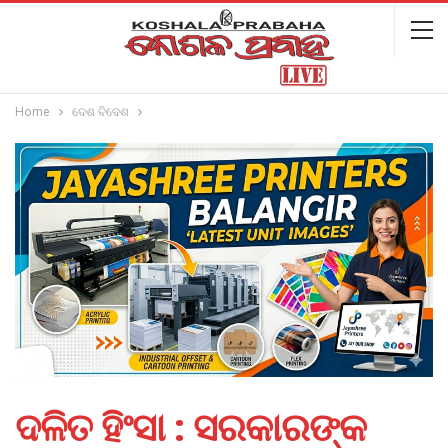
Home
ଦେଶ ବିଦେଶ
ଦଳିତ ହିଂସା : ସରକାରଙ୍କ