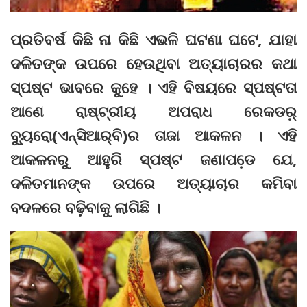
ପ୍ରତିବର୍ଷ କିଛି ନା କିଛି ଏଭଳି ଘଟଣା ଘଟେ, ଯାହା
ଦଳିତଙ୍କ ଉପରେ ହେଉଥିବା ଅତ୍ୟାଚାରର କଥା
ସ୍ପଷ୍ଟ ଭାବରେ କୁହେ । ଏହି ବିଷୟରେ ସ୍ପଷ୍ଟତା
ଆଣେ ରାଷ୍ଟ୍ରୀୟ ଅପରାଧ ରେକଡର଼୍
ବ୍ୟୁରୋ(ଏନ୍‌ସିଆର୍‌ବି)ର ତାଜା ଆକଳନ । ଏହି
ଆକଳନରୁ ଆହୁରି ସ୍ପଷ୍ଟ ଜଣାପଡେ଼ ଯେ,
ଦଳିତମାନଙ୍କ ଉପରେ ଅତ୍ୟାଚାର କମିବା
ବଦଳରେ ବଢ଼ିବାକୁ ଲାଗିଛି ।