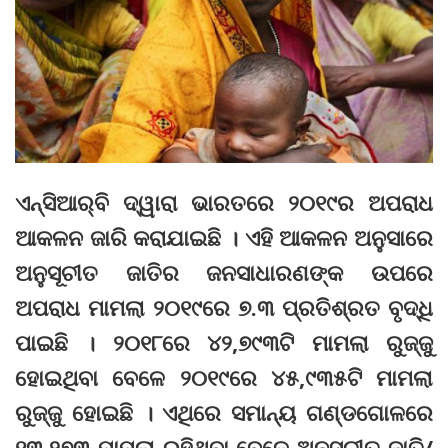
ଏନ୍‌ସିଆର୍‌ବି ଦ୍ୱାରା ଭାରତରେ ୨୦୧୯ର ଅପରାଧ
ଆକଳନ ଜାରି କରାଯାଇଛି । ଏହି ଆକଳନ ଅନୁସାରେ
ଅନୁସୂଚୀତ ଜାତିର ଜନସାଧାରଣଙ୍କ ଉପରେ
ଅପରାଧ ମାମଲା ୨୦୧୯ରେ ୭.୩ ପ୍ରତିଶ୍ରତ ବୃଦ୍ଧି
ପାଇଛି । ୨୦୧୮ରେ ୪୨,୭୯୩ଟି ମାମଲା ରୁଜ୍ଜୁ
ହୋଇଥିବା ବେଳେ ୨୦୧୯ରେ ୪୫,୯୩୫ଟି ମାମଲା
ରୁଜ୍ଜୁ ହୋଇଛି । ଏଥିରେ ସମାନ୍ୟ ଗଣ୍ଡଗୋଳରେ
୧୩,୨୭୩ ମାମଲା ରହିଥିବା ବେଳେ ଅନୁସୂଚୀତ ଜାତି/