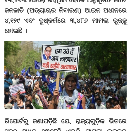
ଜନଜାତି (ଅତ୍ୟାଚାର ନିବାରଣ) ଆଇନ ଅଧୀନରେ
୪,୧୨୯ ଏବଂ ଦୁଷ୍କର୍ମରେ ୩,୪୮୬ ମାମଲା ରୁଜ୍ଜୁ
ହୋଇଛି ।
ରିପୋର୍ଟରୁ ଜଣାପଡ଼ିଛି ଯେ, ରାଜ୍ୟଗୁଡ଼ିକ ଭିତରେ
ସବୁଠୁ ଅଧିକ ୨୩୭୮ଟି ଏଭଳି ମାମଲା ଉତ୍ତର