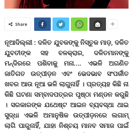
Share
ନୂଆଦିଲ୍ଲୀ : ଦଳିତ ଯୁବକଙ୍କୁ ନିସ୍ତୁକ ମାଡ଼, ଦଳିତ
ଯୁବତୀଙ୍କ ସହ ବଳକ୍ରାର, ଦଳିତମାନଙ୍କୁ
ମନ୍ଦିରରେ ପଶିବାକୁ ମନା…. ଏଭଳି ଅଗଣିତ
ଜାତିଗତ ଉତ୍ପୀଡ଼ନ ଏବଂ ଭେଦଭାବ ସଂପର୍କୀତ
ଖବର ଆଉ ନୂଆ ଭଳି ଲାଗୁନାହିଁ । ପ୍ରତ୍ୟହ କିଛି ନା
କିଛି ଘଟଣା ସମ୍ବାଦପତ୍ରର ପୃଷ୍ଠା ମଣ୍ଡନ କରୁଛି
। ସରକାରଙ୍କ ଯଥେଷ୍ଟ ଆଇନ ବ୍ୟବସ୍ଥା ଥାଇ
ସୁଦ୍ଧା ଏଭଳି ଅମାନୁଷିକ ଉତ୍ପୀଡ଼ନରେ ଲଗାମ୍‌
ଲାଗି ପାରୁନାହିଁ, ଯାହା ନିଶ୍ଚୟ ମାନବ ସମାଜ ପାଇଁ