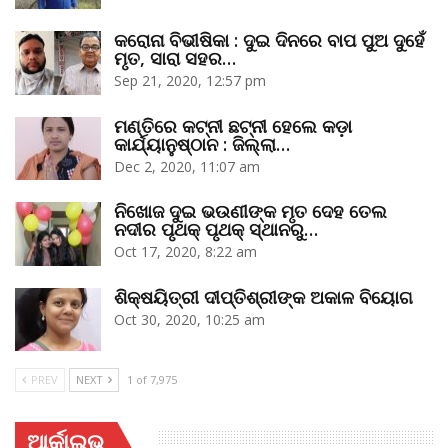
କରୋନା ବିଭୀଷିକା : ଦୁଇ ଦିନରେ ବାପ ପୁଅ ଦୁହେଁ
ମୃତ, ସାରା ସହର…
Sep 21, 2020, 12:57 pm
ମଣ୍ତିରେ କଟ୍‌ନୀ ଛଟ୍‌ନୀ ହେଲେ କଡ଼ା
କାର୍ଯ୍ୟାନୁଷ୍ଠାନ : ଜିଲ୍ଲା…
Dec 2, 2020, 11:07 am
ନିଖୋଜ ଦୁଇ ଭଉଣୀଙ୍କ ମୃତ ଦେହ ତେଲ
ନଦୀର ପୃଥକ୍‌ ପୃଥକ୍‌ ସ୍ଥାନରୁ…
Oct 17, 2020, 8:22 am
ଶିକ୍ଷୟିତ୍ରୀ ଦୀପ୍ତିଶ୍ରୀଙ୍କ ଅକାଳ ବିୟୋଗ
Oct 30, 2020, 10:25 am
PREV
NEXT
1 of 7,975
ଆର୍କାଇଭ