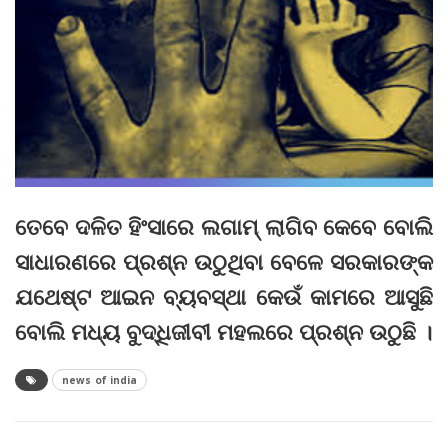
ତେବେ ଦଳିତ ହିଂସାରେ ଲଗାମ୍‌ ଲାଗିବ କେବେ ବୋଲି
ସାଧାରଣରେ ପ୍ରଶ୍ନ ଉଠୁଥିବା ବେଳେ ସରକାରଙ୍କ
ଯଥେଷ୍ଟ ଆଇନ ବ୍ୟବସ୍ଥା କେଉଁ କାମରେ ଆସୁଛି
ବୋଲି ମଧ୍ୟ ବୁଦ୍ଧିଜୀବୀ ମହଲରେ ପ୍ରଶ୍ନ ଉଠୁଛି ।
news of india